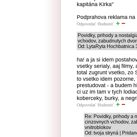
kapitána Kirka"
Podprahova reklama na 
Odpovedať
Hodnotiť:
Povidky, prihody a nostalg
vchodov, zabudnutych dvoro
Od: LytaRyta Hochbatnica 3
ha! a ja si idem postahova
vsetky serialy, aaj filmy,
total zugrunt vsetko, zo
to vsetko idem pozorne,
prestudovat - a budem hl
ci uz im tam v tych lodia
koberceky, burky, a negri, 
Odpovedať
Hodnotiť:
Re: Povidky, prihody a 
cinzovnych vchodov, za
vnitroblokov
Od: tvoja stryná | Prida