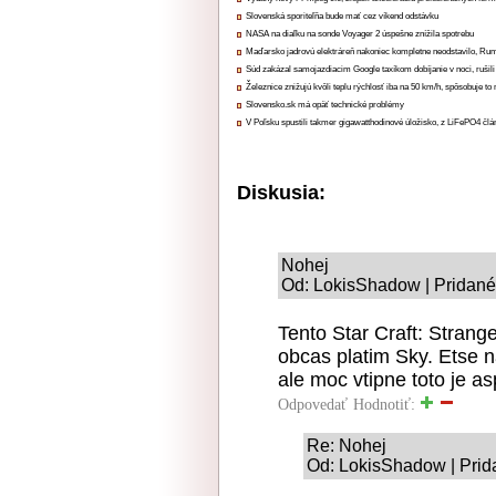
Slovenská sporiteľňa bude mať cez víkend odstávku
NASA na diaľku na sonde Voyager 2 úspešne znížila spotrebu
Maďarsko jadrovú elektráreň nakoniec kompletne neodstavilo, Ru
Súd zakázal samojazdiacim Google taxíkom dobíjanie v noci, rušili
Železnice znižujú kvôli teplu rýchlosť iba na 50 km/h, spôsobuje t
Slovensko.sk má opäť technické problémy
V Poľsku spustili takmer gigawatthodinové úložisko, z LiFePO4 čl
Diskusia:
Nohej
Od: LokisShadow | Pridané
Tento Star Craft: Strang
obcas platim Sky. Etse 
ale moc vtipne toto je 
Odpovedať
Hodnotiť:
Re: Nohej
Od: LokisShadow | Prid