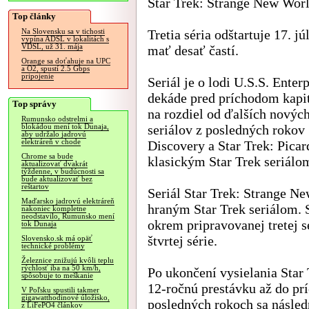
Star Trek: Strange New Worl
Top články
Tretia séria odštartuje 17. jú
Na Slovensku sa v tichosti
vypína ADSL v lokalitách s
VDSL, už 31. mája
mať desať častí.
Orange sa doťahuje na UPC
a O2, spustí 2.5 Gbps
pripojenie
Seriál je o lodi U.S.S. Enterp
dekáde pred príchodom kapi
Top správy
na rozdiel od ďalších nových
Rumunsko odstrelmi a
seriálov z posledných rokov 
blokádou mení tok Dunaja,
aby udržalo jadrovú
elektráreň v chode
Discovery a Star Trek: Picar
Chrome sa bude
klasickým Star Trek seriálo
aktualizovať dvakrát
týždenne, v budúcnosti sa
bude aktualizovať bez
reštartov
Seriál Star Trek: Strange N
Maďarsko jadrovú elektráreň
hraným Star Trek seriálom.
nakoniec kompletne
neodstavilo, Rumunsko mení
okrem pripravovanej tretej s
tok Dunaja
štvrtej série.
Slovensko.sk má opäť
technické problémy
Železnice znižujú kvôli teplu
rýchlosť iba na 50 km/h,
Po ukončení vysielania Star 
spôsobuje to meškanie
12-ročnú prestávku až do pr
V Poľsku spustili takmer
gigawatthodinové úložisko,
posledných rokoch sa následn
z LiFePO4 článkov