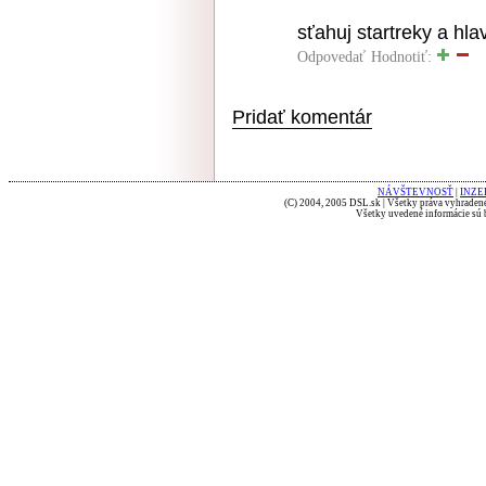
sťahuj startreky a hla
Odpovedať
Hodnotiť:
Pridať komentár
NÁVŠTEVNOSŤ
|
INZE
(C) 2004, 2005 DSL.sk | Všetky práva vyhradené
Všetky uvedené informácie sú b