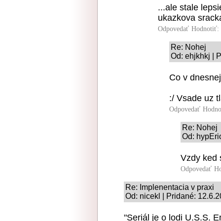
...ale stale lep
ukazkova sracka
Odpovedať
Hodnotiť:
Re: Nohej
Od: ehjkhkj | 
Co v dnesnej
:/ Vsade uz t
Odpovedať
Hodno
Re: Nohej
Od: hypEri
Vzdy ked 
Odpovedať
Ho
Re: Implenentacia v praxi
Od: nicekl | Pridané: 12.6.
"Seriál je o lodi U.S.S.