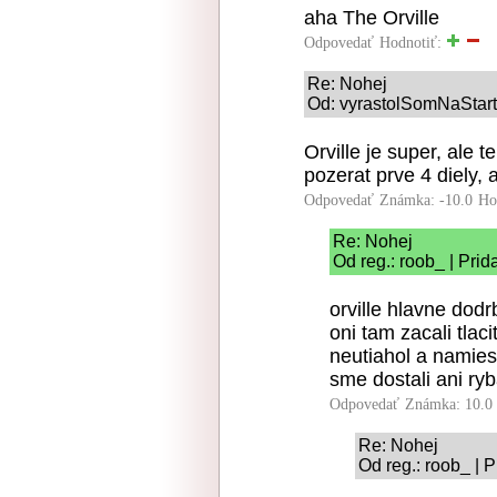
aha The Orville
Odpovedať
Hodnotiť:
Re: Nohej
Od: vyrastolSomNaStartr
Orville je super, ale t
pozerat prve 4 diely, 
Odpovedať
Známka: -10.0
Ho
Re: Nohej
Od reg.: roob_ | Pri
orville hlavne dodr
oni tam zacali tlac
neutiahol a namie
sme dostali ani ryba
Odpovedať
Známka: 10.0
Re: Nohej
Od reg.: roob_ | 