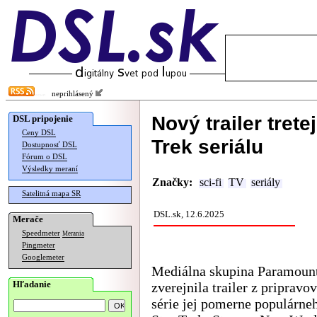
neprihlásený
Nový trailer tret
DSL pripojenie
Ceny DSL
Trek seriálu
Dostupnosť DSL
Fórum o DSL
Výsledky meraní
Značky:
sci-fi
TV
seriály
Satelitná mapa SR
DSL.sk, 12.6.2025
Merače
Speedmeter
Merania
Pingmeter
Googlemeter
Mediálna skupina Paramount
Hľadanie
zverejnila trailer z pripravov
série jej pomerne populárneh