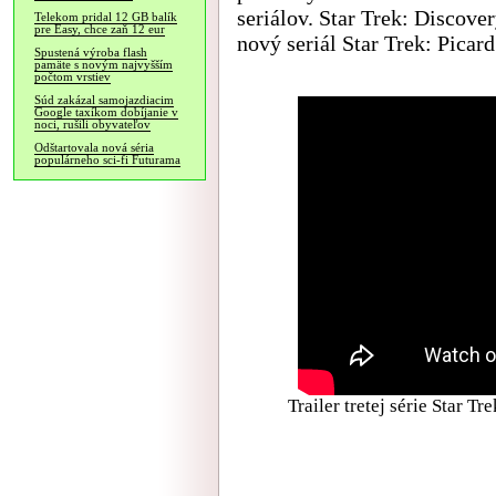
seriálov. Star Trek: Discove
Telekom pridal 12 GB balík
pre Easy, chce zaň 12 eur
nový seriál Star Trek: Picar
Spustená výroba flash
pamäte s novým najvyšším
počtom vrstiev
Súd zakázal samojazdiacim
Google taxíkom dobíjanie v
noci, rušili obyvateľov
Odštartovala nová séria
populárneho sci-fi Futurama
Trailer tretej série Star 