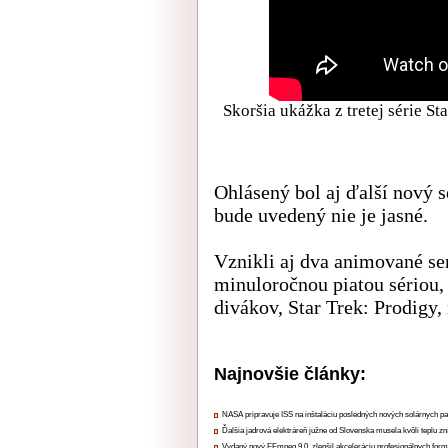
Skoršia ukážka z tretej série S
Ohlásený bol aj ďalší nový s
bude uvedený nie je jasné.
Vznikli aj dva animované se
minuloročnou piatou sériou,
divákov, Star Trek: Prodigy,
Najnovšie články:
NASA pripravuje ISS na inštaláciu posledných nových solárnych p
Ďalšia jadrová elektráreň južne od Slovenska musela kvôli teplu zn
Vydaný nový FFmpeg 9.0, zlepšil akceleráciu profesionálnych form