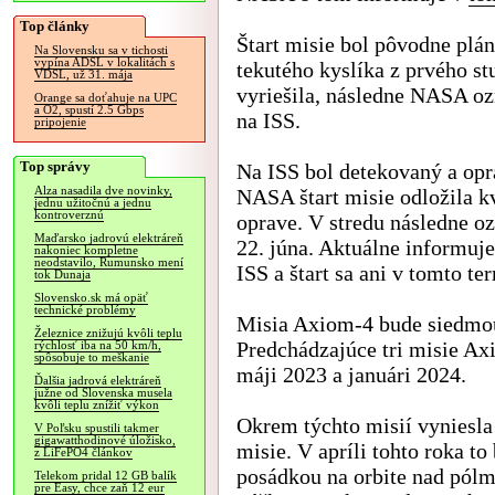
Top články
Štart misie bol pôvodne plán
Na Slovensku sa v tichosti
vypína ADSL v lokalitách s
tekutého kyslíka z prvého s
VDSL, už 31. mája
vyriešila, následne NASA ozn
Orange sa doťahuje na UPC
a O2, spustí 2.5 Gbps
na ISS.
pripojenie
Top správy
Na ISS bol detekovaný a op
Alza nasadila dve novinky,
NASA štart misie odložila kv
jednu užitočnú a jednu
kontroverznú
oprave. V stredu následne o
Maďarsko jadrovú elektráreň
22. júna. Aktuálne informuje
nakoniec kompletne
neodstavilo, Rumunsko mení
ISS a štart sa ani v tomto t
tok Dunaja
Slovensko.sk má opäť
technické problémy
Misia Axiom-4 bude siedmo
Železnice znižujú kvôli teplu
Predchádzajúce tri misie Axi
rýchlosť iba na 50 km/h,
spôsobuje to meškanie
máji 2023 a januári 2024.
Ďalšia jadrová elektráreň
južne od Slovenska musela
kvôli teplu znížiť výkon
Okrem týchto misií vyniesla
V Poľsku spustili takmer
gigawatthodinové úložisko,
misie. V apríli tohto roka t
z LiFePO4 článkov
posádkou na orbite nad pólm
Telekom pridal 12 GB balík
pre Easy, chce zaň 12 eur