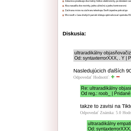
Železnice predávajú dve tretiny lístkov elektronicky, po donútení ce
Alza nasadila dve novinky, jednu užitočnú a jednu kontroverznú
Záchrana misie na záchranu teleskopu Swift úspešne pokračuje
Microsoft v čase drahých pamätí sľubuje optimalizovať spotrebu
Diskusia:
ultraradikálny objasňovač
Od: syntaxterrorXXX, . Y | 
Nasledujúcich ďalších 9
Odpovedať
Hodnotiť:
Re: ultraradikálny obj
Od reg.: roob_ | Pridané
takze to zavisi na Tik
Odpovedať
Známka: 5.0
Hodn
ultraradikálny empat
Od: syntaxterrorXXX,