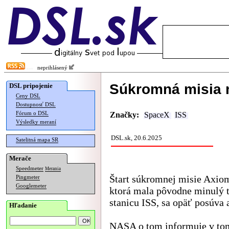
neprihlásený
Súkromná misia 
DSL pripojenie
Ceny DSL
Dostupnosť DSL
Fórum o DSL
Značky:
SpaceX
ISS
Výsledky meraní
DSL.sk, 20.6.2025
Satelitná mapa SR
Merače
Speedmeter
Merania
Štart súkromnej misie Axio
Pingmeter
Googlemeter
ktorá mala pôvodne minulý 
stanicu ISS, sa opäť posúva 
Hľadanie
NASA o tom informuje v
to