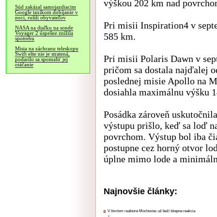
výškou 202 km nad povrcho
Súd zakázal samojazdiacim
Google taxíkom dobíjanie v
noci, rušili obyvateľov
Pri misii Inspiration4 v sep
NASA na diaľku na sonde
Voyager 2 úspešne znížila
585 km.
spotrebu
Misia na záchranu teleskopu
Swift ešte nie je stratená,
Pri misii Polaris Dawn v sep
podarilo sa spomaliť jej
otáčanie
pričom sa dostala najďalej 
poslednej misie Apollo na M
dosiahla maximálnu výšku 1
Posádka zároveň uskutočnil
výstupu prišlo, keď sa loď 
povrchom. Výstup bol iba či
postupne cez horný otvor lod
úplne mimo lode a minimálne
Najnovšie články:
V štvrtom reaktore Mochoviec už beží štiepna reakcia