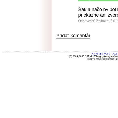
Šak a načo by bol 
priekazne ani zvere
Odpovedať
Známka: 5.0
Pridať komentár
NÁVŠTEVNOSŤ
|
INZE
(C) 2004, 2005 DSL.sk | Všetky práva vyhradené
Všetky uvedené informácie sú b