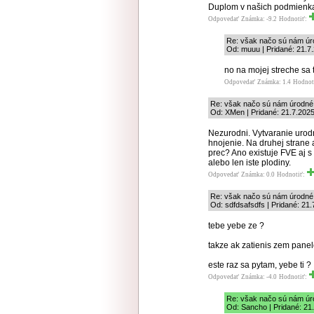
Duplom v našich podmienk
Odpovedať
Známka: -9.2
Hodnotiť:
Re: však načo sú nám úro
Od: muuu | Pridané: 21.7
no na mojej streche sa 
Odpovedať
Známka: 1.4
Hodnot
Re: však načo sú nám úrodné l
Od: XMen | Pridané: 21.7.2025
Nezurodni. Vytvaranie urod
hnojenie. Na druhej strane 
prec? Ano existuje FVE aj s
alebo len iste plodiny.
Odpovedať
Známka: 0.0
Hodnotiť:
Re: však načo sú nám úrodné l
Od: sdfdsafsdfs | Pridané: 21
tebe yebe ze ?
takze ak zatienis zem panel
este raz sa pytam, yebe ti ?
Odpovedať
Známka: -4.0
Hodnotiť:
Re: však načo sú nám úro
Od: Sancho | Pridané: 21