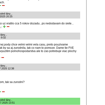
ach.
dné lány...
.2025 20:25
to uz vratilo cca 5 rokov dozadu...ps nedodavam do siete...
iť:
ány...
 9:32
nej pody chce velmi velmi vela casu, preto pouzivame
ak by sa aj zurodnila, tak co nam to pomoze. Dame tie FVE
 vyuzitim polnohospodarstva ale to zas potrebuje viac plochy
ány...
.7.2025 12:38
om, tak sa zurodni?
dné lány...
.7.2025 13:51