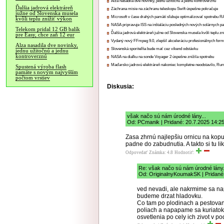
Alza nasadila dve novinky, jednu užitočnú a jednu kontroverznú
Ďalšia jadrová elektráreň
Záchrana misie na záchranu teleskopu Swift úspešne pokračuje
južne od Slovenska musela
Microsoft v čase drahých pamätí sľubuje optimalizovať spotrebu
kvôli teplu znížiť výkon
NASA pripravuje ISS na inštaláciu posledných nových solárnych p
Telekom pridal 12 GB balík
Ďalšia jadrová elektráreň južne od Slovenska musela kvôli teplu zn
pre Easy, chce zaň 12 eur
Vydaný nový FFmpeg 9.0, zlepšil akceleráciu profesionálnych form
Alza nasadila dve novinky,
Slovenská sporiteľňa bude mať cez víkend odstávku
jednu užitočnú a jednu
kontroverznú
NASA na diaľku na sonde Voyager 2 úspešne znížila spotrebu
Maďarsko jadrovú elektráreň nakoniec kompletne neodstavilo, Ru
Spustená výroba flash
pamäte s novým najvyšším
počtom vrstiev
Diskusia:
však načo sú nám úrodné lány...
Od: PCmanik | Pridané: 20.7.2025 14:2
Zasa zhrnú najlepšiu ornicu na kopu
padne do zabudnutia. A takto si tu l
Odpovedať
Známka: 4.8
Hodnotiť:
Re: však načo sú nám úrodné lány.
Od: OriginalnyKoumakSK | Pridané
ved nevadi, ale nakrmime sa nap
budeme drzat hladovku.
Co tam po plodinach a pestova
poliach a napapame sa kuriatok
osvetlenia po cely ich zivot v 