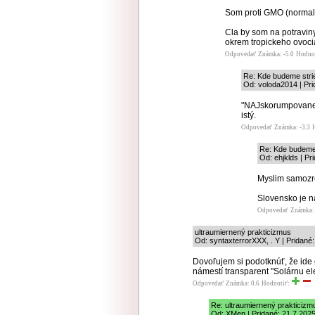
Som proti GMO (normaln
Cla by som na potraviny
okrem tropickeho ovocia
Odpovedať
Známka: -5.0
Hodno
Re: Kde budeme stri
Od: voloda2014 | Pri
"NAJskorumpovanejs
istý.
Odpovedať
Známka: -3.3
Re: Kde budeme 
Od: ehjklds | Pr
Myslim samozre
Slovensko je na
Odpovedať
Známka: 
ultraumiernený prakticizmus
Od: syntaxterrorXXX, . Y | Pridané
Dovoľujem si podotknúť, že ide
námestí transparent "Solárnu el
Odpovedať
Známka: 0.6
Hodnotiť:
Re: ultraumiernený prakticizm
Od: XMen | Pridané: 21.7.2025