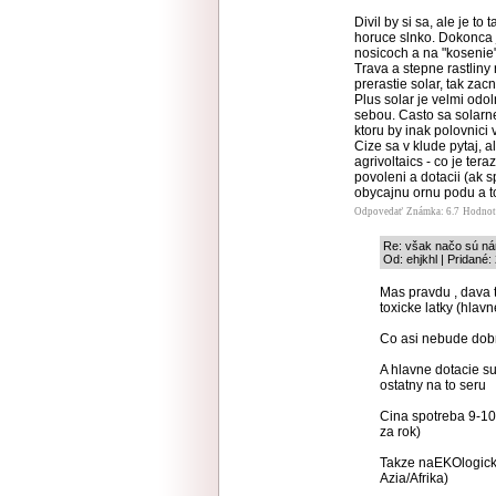
Divil by si sa, ale je to
horuce slnko. Dokonca j
nosicoch a na "kosenie
Trava a stepne rastliny
prerastie solar, tak zac
Plus solar je velmi odo
sebou. Casto sa solarne
ktoru by inak polovnici 
Cize sa v klude pytaj, a
agrivoltaics - co je ter
povoleni a dotacii (ak 
obycajnu ornu podu a t
Odpovedať
Známka: 6.7
Hodnot
Re: však načo sú nám
Od: ehjkhl | Pridané:
Mas pravdu , dava 
toxicke latky (hlav
Co asi nebude dob
A hlavne dotacie s
ostatny na to seru
Cina spotreba 9-10
za rok)
Takze naEKOlogick
Azia/Afrika)