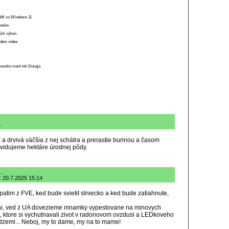
 RAM vo Windows 11
anelov
ížiť výkon
átov videa
munsko mení tok Dunaja
5
 a drvivá väčšia z nej schátra a prerastie burinou a časom
ikvidujeme hektáre úrodnej pôdy.
..
: 20.7.2025 15:14
atim z FVE, ked bude svietit slniecko a ked bude zatiahnute,
ni, ved z UA dovezieme mnamky vypestovane na minovych
, ktore si vychutnavali zivot v radonovom ovzdusi a LEDkoveho
podzemi... Neboj, my to dame, my na to mame!