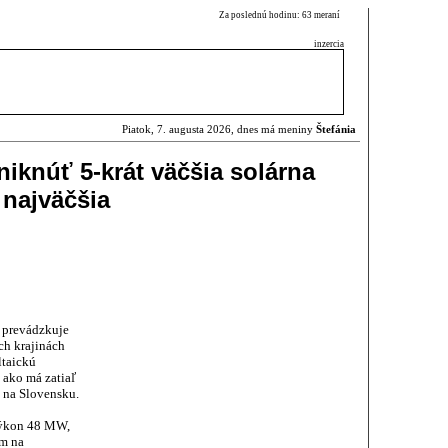
Za poslednú hodinu: 63 meraní
inzercia
Piatok, 7. augusta 2026, dnes má meniny
Štefánia
iknúť 5-krát väčšia solárna
 najväčšia
a prevádzkuje
ich krajinách
ltaickú
 ako má zatiaľ
ň na Slovensku.
výkon 48 MW,
m na