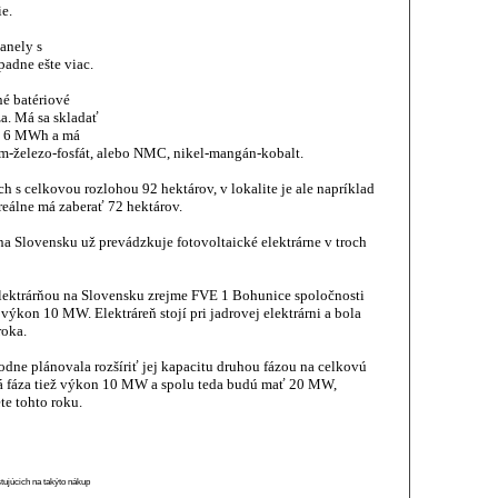
e.
anely s
adne ešte viac.
é batériové
a. Má sa skladať
až 6 MWh a má
um-železo-fosfát, alebo NMC, nikel-mangán-kobalt.
 s celkovou rozlohou 92 hektárov, v lokalite je ale napríklad
reálne má zaberať 72 hektárov.
na Slovensku už prevádzkuje fotovoltaické elektrárne v troch
elektrárňou na Slovensku zrejme FVE 1 Bohunice spoločnosti
ýkon 10 MW. Elektráreň stojí pri jadrovej elektrárni a bola
roka.
ne plánovala rozšíriť jej kapacitu druhou fázou na celkovú
 fáza tiež výkon 10 MW a spolu teda budú mať 20 MW,
te tohto roku.
stujúcich na takýto nákup