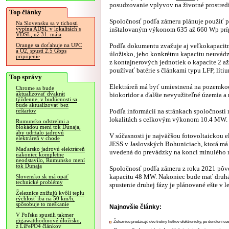
posudzovanie vplyvov na životné prostredi
Top články
Spoločnosť podľa zámeru plánuje použiť p
Na Slovensku sa v tichosti
inštalovaným výkonom 635 až 660 Wp príp
vypína ADSL v lokalitách s
VDSL, už 31. mája
Podľa dokumentu zvažuje aj veľkokapacitn
Orange sa doťahuje na UPC
a O2, spustí 2.5 Gbps
úložisko, jeho konkrétnu kapacitu neuvádz
pripojenie
z kontajnerových jednotiek o kapacite 2 
používať batérie s článkami typu LFP, líti
Top správy
Elektráreň má byť umiestnená na pozemkoch
Chrome sa bude
aktualizovať dvakrát
biokoridor a ďalšie nevyužiteľné územia a 
týždenne, v budúcnosti sa
bude aktualizovať bez
Podľa informácií na stránkach spoločnosti 
reštartov
lokalitách s celkovým výkonom 10.4 MW.
Rumunsko odstrelmi a
blokádou mení tok Dunaja,
aby udržalo jadrovú
V súčasnosti je najväčšou fotovoltaickou 
elektráreň v chode
JESS v Jaslovských Bohuniciach, ktorá má v
Maďarsko jadrovú elektráreň
uvedená do prevádzky na konci minulého 
nakoniec kompletne
neodstavilo, Rumunsko mení
tok Dunaja
Spoločnosť podľa zámeru z roku 2021 pôvod
kapacitu 48 MW. Nakoniec bude mať druhá
Slovensko.sk má opäť
technické problémy
spustenie druhej fázy je plánované ešte v le
Železnice znižujú kvôli teplu
rýchlosť iba na 50 km/h,
spôsobuje to meškanie
Najnovšie články:
V Poľsku spustili takmer
gigawatthodinové úložisko,
Železnice predávajú dve tretiny lístkov elektronicky, po donútení ce
z LiFePO4 článkov