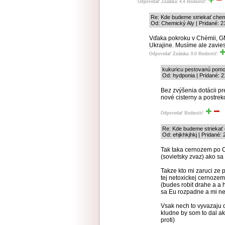
Odpovedať
Známka: 4.4
Hodnotiť:
Re: Kde budeme striekať chem
Od: Chemický Aly | Pridané: 2
Vďaka pokroku v Chémii, G
Ukrajine. Musíme ale zavie
Odpovedať
Známka: 0.0
Hodnotiť:
kukuricu pestovanú pomoc
Od: hydponia | Pridané: 2
Bez zvýšenia dotácii pr
nové cisterny a postrek
Odpovedať
Hodnotiť:
Re: Kde budeme striekať 
Od: ehjkhkjhkj | Pridané:
Tak taka cernozem po C
(sovietsky zvaz) ako sa 
Takze kto mi zaruci ze
tej netoxickej cernoze
(budes robit drahe a a 
sa Eu rozpadne a mi ne
Vsak nech to vyvazaju do
kludne by som to dal ak
proti)