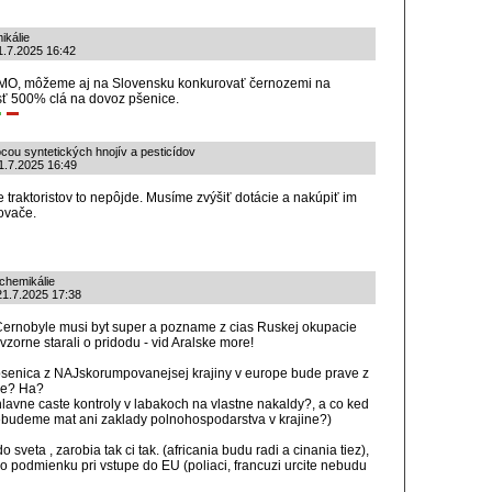
ikálie
1.7.2025 16:42
MO, môžeme aj na Slovensku konkurovať černozemi na
sť 500% clá na dovoz pšenice.
ou syntetických hnojív a pesticídov
1.7.2025 16:49
e traktoristov to nepôjde. Musíme zvýšiť dotácie a nakúpiť im
ovače.
chemikálie
 21.7.2025 17:38
ernobyle musi byt super a pozname z cias Ruskej okupacie
vzorne starali o pridodu - vid Aralske more!
 psenica z NAJskorumpovanejsej krajiny v europe bude prave z
me? Ha?
hlavne caste kontroly v labakoch na vlastne nakaldy?, a co ked
budeme mat ani zaklady polnohospodarstva v krajine?)
 sveta , zarobia tak ci tak. (africania budu radi a cinania tiez),
o podmienku pri vstupe do EU (poliaci, francuzi urcite nebudu