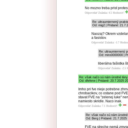
No mozno treba prist prote
Odpovedať
Známka: 4.5
Hodnotiť:
Re: ultraumiernený prakt
Od: mig2 | Pridané: 21.7.
Naozaj? Okrem vzdelani
a fasistov.
Odpovedať
Známka: -1.7
Hodno
Re: ultraumiernený p
Od: miro0000000 | Pr
liberálna fašistka š
Odpovedať
Známka: -2.5
Re: však načo sú nám úrodné lány.
Od: dfeferw | Pridané: 20.7.2025 2
Imho pri fve nieje potrebne zhrna
chrobacikov, co ostane pod FVE 
stavat FVE na "zelenej luke" ne
namiesto skridle. Naco inak.
Odpovedať
Známka: 7.1
Hodnotiť:
Re: však načo sú nám úrodné l
Od: Berg | Pridané: 21.7.2025
FVE na streche nemá zmysel