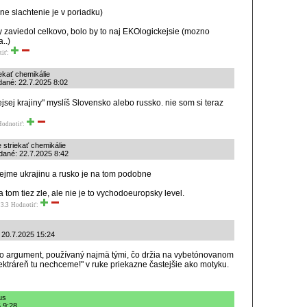
e slachtenie je v poriadku)
 zaviedol celkovo, bolo by to naj EKOlogickejsie (mozno
..)
tiť:
ekať chemikálie
dané: 22.7.2025 8:02
ej krajiny" myslíš Slovensko alebo russko. nie som si teraz
Hodnotiť:
striekať chemikálie
idané: 22.7.2025 8:42
jme ukrajinu a rusko je na tom podobne
 tom tiez zle, ale nie je to vychodoeuropsky level.
3.3
Hodnotiť:
: 20.7.2025 15:24
 o argument, používaný najmä tými, čo držia na vybetónovanom
ektráreň tu nechceme!" v ruke priekazne častejšie ako motyku.
us
 9:28