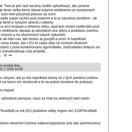
 tak. Tien je pre rast vacsiny rastlin vyhodnejsi, ako priame
e teraz velky trend stavat solarne elektrarne na vyvysenych
" pod nimi pouzivat pasuce sa ovce.
 rastie super-rychlo pod solarom a to je vacsinou problem - ak
ne tienit a vyrazne uberat z vykonu.
lny voci krupam a silnemu vetru, opat tym chrani rastlinstvo pod
 elektrarne stavaju aj utociskom pre srkny a podobnu zverinu,
v lesoch a na otvorenych lukach vykantrili.
le ak mas cas, tak mozes aj googlit a pozri si napriklad
az nova moda, ale v EU to zatial stoji na roznych druhoch
spravis z pola kombinovanu agrivoltaiku, nedostanes dotaciu na
o znevyhodnuje cely projekt).
iť:
 úrodné lány...
 21.7.2025 14:36
to zmysel, ale ja ma napriklad obavy ze z tych panelov uniknu
ne na konci ich zivotnosti a to sa potom dostane do potravy)
ry napad.
u vyhodene peniaze, naco sa hrat na zelenych ked vsetci
TeraWatt za rok (EU podobne velky region len 3100TeraWatt
ejsim riesenim rozmna valkost populacie (nie ako premnozena