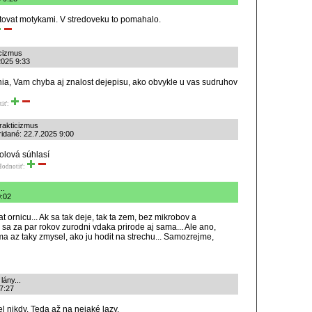
stovat motykami. V stredoveku to pomahalo.
icizmus
2025 9:33
a, Vam chyba aj znalost dejepisu, ako obvykle u vas sudruhov
tiť:
rakticizmus
idané: 22.7.2025 9:00
tolová súhlasí
Hodnotiť:
..
0:02
t ornicu... Ak sa tak deje, tak ta zem, bez mikrobov a
sa za par rokov zurodni vdaka prirode aj sama... Ale ano,
ma az taky zmysel, ako ju hodit na strechu... Samozrejme,
ány...
 7:27
 nikdy. Teda až na nejaké lazy.