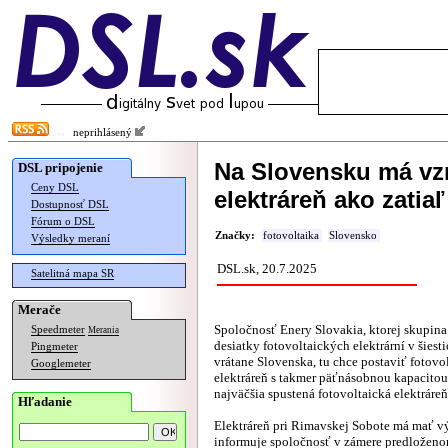
neprihlásený
Na Slovensku má vzn
DSL pripojenie
Ceny DSL
elektráreň ako zatiaľ
Dostupnosť DSL
Fórum o DSL
Značky:
fotovoltaika
Slovensko
Výsledky meraní
DSL.sk, 20.7.2025
Satelitná mapa SR
Merače
Spoločnosť Enery Slovakia, ktorej skupin
Speedmeter
Merania
desiatky fotovoltaických elektrární v šiest
Pingmeter
vrátane Slovenska, tu chce postaviť fotovo
Googlemeter
elektráreň s takmer päťnásobnou kapacitou
najväčšia spustená fotovoltaická elektráre
Hľadanie
Elektráreň pri Rimavskej Sobote má mať 
informuje spoločnosť v
zámere
predloženo