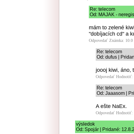
Re: telecom
Od: MAJAK - neregist
mám to zelené kiwi
"dobíjacích cd" a 
Odpovedať
Známka: 10.0
Re: telecom
Od: dufus | Prida
joooj kiwi, áno, 
Odpovedať
Hodnotiť:
Re: telecom
Od: Jaaasom | Pr
A ešte NaEx.
Odpovedať
Hodnotiť:
výsledok
Od: Spojár | Pridané: 12.8.