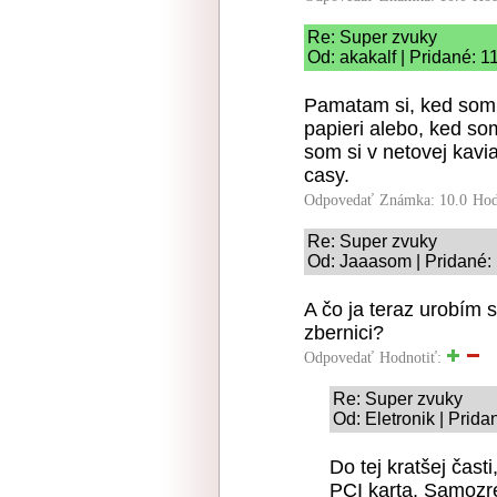
Re: Super zvuky
Od: akakalf | Pridané: 1
Pamatam si, ked som
papieri alebo, ked so
som si v netovej kavia
casy.
Odpovedať
Známka: 10.0
Hod
Re: Super zvuky
Od: Jaaasom | Pridané:
A čo ja teraz urobí
zbernici?
Odpovedať
Hodnotiť:
Re: Super zvuky
Od: Eletronik | Prida
Do tej kratšej časti
PCI karta. Samozre