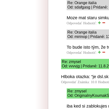
Re: Orange italia
Od: sdafgasg | Pridané:
Moze mat staru simku 
Odpovedať
Hodnotiť:
Re: Orange italia
Od: mirinop | Pridané: 
To bude isto tým, že 
Odpovedať
Hodnotiť:
Re: zmysel
Od: vvvvjg | Pridané: 11.8.
Hlboka otazka: "je dsl.sk
Odpovedať
Známka: 10.0
Hodnot
Re: zmysel
Od: OriginalnyKoumakSK
iba ked si zablokujes