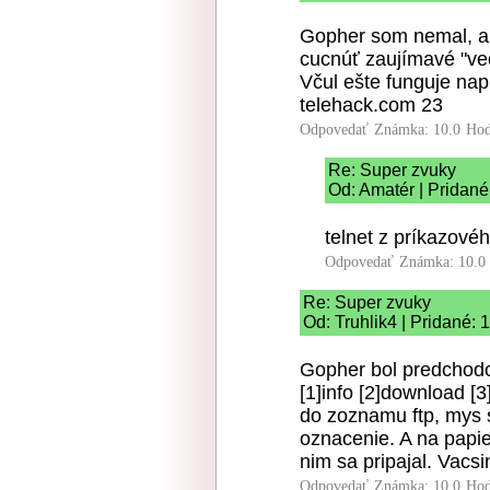
Gopher som nemal, ale
cucnúť zaujímavé "vec
Včul ešte funguje napr
telehack.com 23
Odpovedať
Známka: 10.0
Hod
Re: Super zvuky
Od: Amatér | Pridané
telnet z príkazovéh
Odpovedať
Známka: 10.0
Re: Super zvuky
Od: Truhlik4 | Pridané: 
Gopher bol predchodc
[1]info [2]download [3]
do zoznamu ftp, mys s
oznacenie. A na papi
nim sa pripajal. Vacsi
Odpovedať
Známka: 10.0
Hod