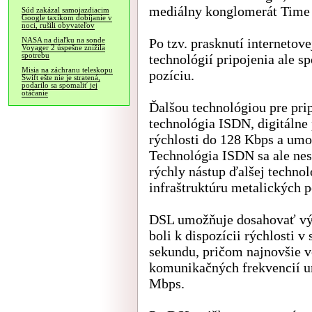
mediálny konglomerát Time
Súd zakázal samojazdiacim
Google taxíkom dobíjanie v
noci, rušili obyvateľov
Po tzv. prasknutí internetov
NASA na diaľku na sonde
Voyager 2 úspešne znížila
spotrebu
technológií pripojenia ale s
Misia na záchranu teleskopu
pozíciu.
Swift ešte nie je stratená,
podarilo sa spomaliť jej
otáčanie
Ďalšou technológiou pre prip
technológia ISDN, digitálne
rýchlosti do 128 Kbps a umo
Technológia ISDN sa ale nest
rýchly nástup ďalšej technol
infraštruktúru metalických 
DSL umožňuje dosahovať výra
boli k dispozícii rýchlosti 
sekundu, pričom najnovšie v
komunikačných frekvencií u
Mbps.