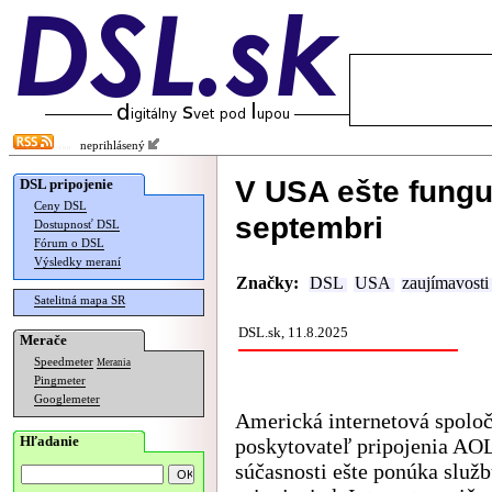
neprihlásený
V USA ešte funguj
DSL pripojenie
Ceny DSL
septembri
Dostupnosť DSL
Fórum o DSL
Výsledky meraní
Značky:
DSL
USA
zaujímavosti
Satelitná mapa SR
DSL.sk, 11.8.2025
Merače
Speedmeter
Merania
Pingmeter
Googlemeter
Americká internetová spoloč
Hľadanie
poskytovateľ pripojenia AO
súčasnosti ešte ponúka služb