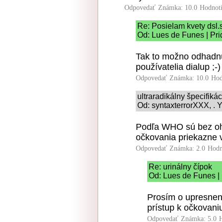
Odpovedať
Známka: 10.0
Hodnot
Re: Posielam kvety dsl.
Od: Lues de Funes | Pri
Tak to možno odhadnú
používatelia dialup ;-)
Odpovedať
Známka: 10.0
Hod
ultraradikálny špecifiká
Od: syntaxterrorXXX, . Y
Podľa WHO sú bez ohľ
očkovania priekazne v
Odpovedať
Známka: 2.0
Hodn
Re: urinálny čípok
Od: Lues de Funes | 
Prosím o upresnenie
prístup k očkovaniu
Odpovedať
Známka: 5.0