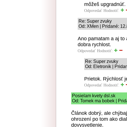
môžeš upgradnúť.
Odpovedať
Hodnotiť:
Re: Super zvuky
Od: XMen | Pridané: 12
Ano pamatam a aj to 
dobra rychlost.
Odpovedať
Hodnotiť:
Re: Super zvuky
Od: Eletronik | Prid
Prietok. Rýchlosť j
Odpovedať
Hodnotiť:
Posielam kvety dsl.sk
Od: Tomek ma bobek | Prid
Článok dobrý, ale chýbaj
ohrození po tom ako dia
dovysvetlenie.