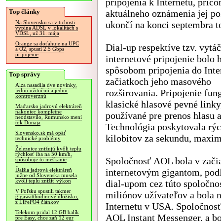
pripojenia k Internetu, prič
Top články
aktuálneho
oznámenia
jej p
ukončí na konci septembra t
Na Slovensku sa v tichosti
vypína ADSL v lokalitách s
VDSL, už 31. mája
Orange sa doťahuje na UPC
Dial-up respektíve tzv. vytá
a O2, spustí 2.5 Gbps
pripojenie
internetové pripojenie bolo
spôsobom pripojenia do Inte
Top správy
začiatkoch jeho masového
Alza nasadila dve novinky,
rozširovania. Pripojenie fun
jednu užitočnú a jednu
kontroverznú
klasické hlasové pevné link
Maďarsko jadrovú elektráreň
nakoniec kompletne
používané pre prenos hlasu 
neodstavilo, Rumunsko mení
tok Dunaja
Technológia poskytovala rýc
Slovensko.sk má opäť
kilobitov za sekundu, maxi
technické problémy
Železnice znižujú kvôli teplu
rýchlosť iba na 50 km/h,
Spoločnosť AOL bola v zači
spôsobuje to meškanie
internetovým gigantom, podľ
Ďalšia jadrová elektráreň
južne od Slovenska musela
kvôli teplu znížiť výkon
dial-upom cez túto spoločnos
V Poľsku spustili takmer
miliónov užívateľov a bola 
gigawatthodinové úložisko,
z LiFePO4 článkov
Internetu v USA. Spoločnosť
Telekom pridal 12 GB balík
AOL Instant Messenger, a bo
pre Easy, chce zaň 12 eur