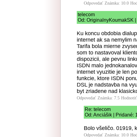
Odpovedať
Známka: 10.0
Hod
telecom
Od: OriginalnyKoumakSK | 
Ku koncu obdobia dialup
internet ak sa nemylim na
Tarifa bola mierne zvyse
som to nastavoval klient
dispozicii, ale pevnu link
ISDN malo jednokanalovo
internet vyuzitie je len 
funkcie, ktore ISDN ponu
DSL je nadstavba na vyu
byt zriadene nad klasick
Odpovedať
Známka: 7.5
Hodnoti
Re: telecom
Od: Anciášik | Pridané:
Bolo všeličo. 01919, k
Odpovedať
Známka: 10.0
Hod