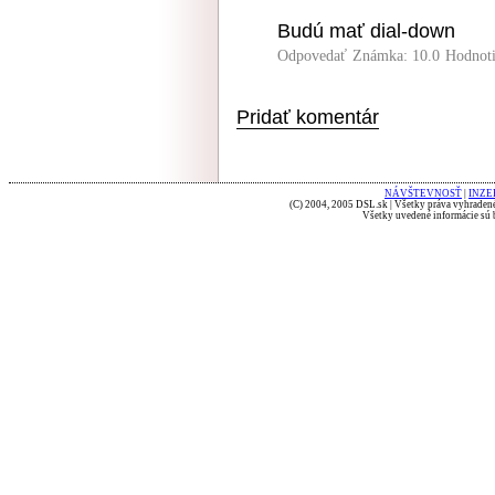
Budú mať dial-down
Odpovedať
Známka: 10.0
Hodnot
Pridať komentár
NÁVŠTEVNOSŤ
|
INZE
(C) 2004, 2005 DSL.sk | Všetky práva vyhradené
Všetky uvedené informácie sú b