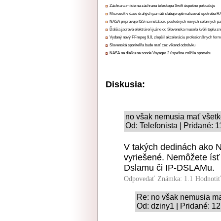
Záchrana misie na záchranu teleskopu Swift úspešne pokračuje
Microsoft v čase drahých pamätí sľubuje optimalizovať spotrebu
NASA pripravuje ISS na inštaláciu posledných nových solárnych p
Ďalšia jadrová elektráreň južne od Slovenska musela kvôli teplu zn
Vydaný nový FFmpeg 9.0, zlepšil akceleráciu profesionálnych form
Slovenská sporiteľňa bude mať cez víkend odstávku
NASA na diaľku na sonde Voyager 2 úspešne znížila spotrebu
Diskusia:
no však nemusia mať všet
Od: Telefonista | Pridané: 
V takých dedinách ako 
vyriešené. Nemôžete ísť 
Dslamu či IP-DSLAMu.
Odpovedať
Známka: 1.1
Hodnoti
Re: no však nemusia ma
Od: dziny1 | Pridané: 1