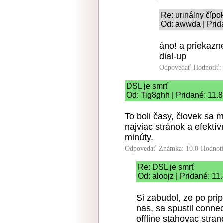
Re: urinálny čípo
Od: awwda | Prid
áno! a priekazn
dial-up
Odpovedať
Hodnotiť:
DSL je smrť
Od: Tig8ghh | Pridané: 11.
To boli časy, človek sa m
najviac stránok a efektív
minúty.
Odpovedať
Známka: 10.0
Hodnot
Re: DSL je smrť
Od: aloojz | Pridané: 11
Si zabudol, ze po prip
nas, sa spustil connec
offline stahovac stran