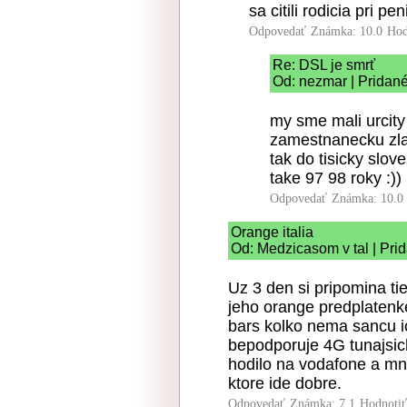
sa citili rodicia pri pe
Odpovedať
Známka: 10.0
Hod
Re: DSL je smrť
Od: nezmar | Pridané
my sme mali urcity
zamestnanecku zlav
tak do tisicky slov
take 97 98 roky :))
Odpovedať
Známka: 10.0
Orange italia
Od: Medzicasom v tal | Pri
Uz 3 den si pripomina tie
jeho orange predplatenk
bars kolko nema sancu ic
bepodporuje 4G tunajsich
hodilo na vodafone a mn
ktore ide dobre.
Odpovedať
Známka: 7.1
Hodnoti