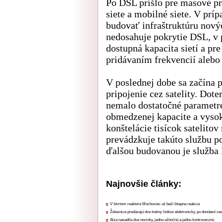
Po DSL prišlo pre masové pri
siete a mobilné siete. V prí
budovať infraštruktúru nových
nedosahuje pokrytie DSL, v 
dostupná kapacita sietí a pre
pridávaním frekvencií alebo
V poslednej dobe sa začína 
pripojenie cez satelity. Dote
nemalo dostatočné parametre
obmedzenej kapacite a vysok
konštelácie tisícok satelito
prevádzkuje takúto službu p
ďalšou budovanou je služba
Najnovšie články:
V štvrtom reaktore Mochoviec už beží štiepna reakcia
Železnice predávajú dve tretiny lístkov elektronicky, po donútení ce
Alza nasadila dve novinky, jednu užitočnú a jednu kontroverznú