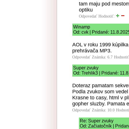
tam maju pod mestom 
optiku
Odpovedať
Hodnotiť:
Winamp
Od: cvk | Pridané: 11.8.202
AOL v roku 1999 kúpilka 
prehrávača MP3.
Odpovedať
Známka: 6.7
Hodnoti
Super zvuky
Od: Trehlik3 | Pridané: 11.
Doteraz pamatam sekven
Podla zvukov som vedel 
Krasne to casy, html v pl
gopher sluzby. Pamata e
Odpovedať
Známka: 10.0
Hodnot
Re: Super zvuky
Od: Začiatočník | Prida