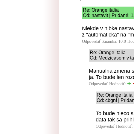
Re: Orange italia
Od: nastavit | Pridané: 
Niekde v hlbke nastav
z "automaticka" na "m
Odpovedať
Známka: 10.0
Hod
Re: Orange italia
Od: Medzicasom v tal
Manualna zmena si
ja. To bude len roz
Odpovedať
Hodnotiť:
Re: Orange italia
Od: cbgnf | Prida
To bude nieco 
data tak sa prih
Odpovedať
Hodnotiť: