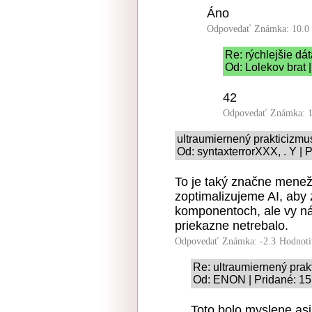
Áno
Odpovedať
Známka: 10.0
Re: rýchlejšie dá
Od: Lolekov brat 
42
Odpovedať
Známka: 1
ultraumiernený prakticizmu
Od: syntaxterrorXXX, . Y | 
To je taký značne menežé
zoptimalizujeme AI, aby
komponentoch, ale vy ná
priekazne netrebalo.
Odpovedať
Známka: -2.3
Hodnoti
Re: ultraumiernený prak
Od: ENON | Pridané: 15
Toto bolo myslene asi 