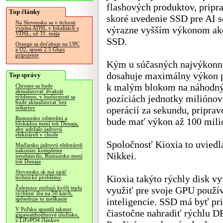
flashových produktov, pripr
Top články
skoré uvedenie SSD pre AI s
Na Slovensku sa v tichosti
výrazne vyšším výkonom ak
vypína ADSL v lokalitách s
VDSL, už 31. mája
SSD.
Orange sa doťahuje na UPC
a O2, spustí 2.5 Gbps
pripojenie
Kým u súčasných najvýkonn
dosahuje maximálny výkon p
Top správy
k malým blokom na náhodn
Chrome sa bude
aktualizovať dvakrát
pozíciách jednotky miliónov
týždenne, v budúcnosti sa
bude aktualizovať bez
operácií za sekundu, pripra
reštartov
Rumunsko odstrelmi a
bude mať výkon až 100 mili
blokádou mení tok Dunaja,
aby udržalo jadrovú
elektráreň v chode
Spoločnosť Kioxia to uviedla
Maďarsko jadrovú elektráreň
nakoniec kompletne
Nikkei.
neodstavilo, Rumunsko mení
tok Dunaja
Slovensko.sk má opäť
Kioxia takýto rýchly disk vy
technické problémy
využiť pre svoje GPU použív
Železnice znižujú kvôli teplu
rýchlosť iba na 50 km/h,
spôsobuje to meškanie
inteligencie. SSD má byť p
V Poľsku spustili takmer
čiastočne nahradiť rýchlu
gigawatthodinové úložisko,
z LiFePO4 článkov