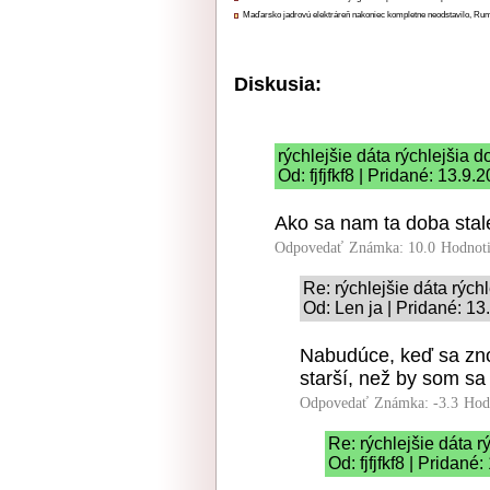
Maďarsko jadrovú elektráreň nakoniec kompletne neodstavilo, Ru
Diskusia:
rýchlejšie dáta rýchlejšia 
Od: fjfjfkf8 | Pridané: 13.9
Ako sa nam ta doba stale
Odpovedať
Známka: 10.0
Hodnot
Re: rýchlejšie dáta rých
Od: Len ja | Pridané: 1
Nabudúce, keď sa zno
starší, než by som sa
Odpovedať
Známka: -3.3
Hod
Re: rýchlejšie dáta r
Od: fjfjfkf8 | Pridané