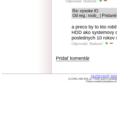
Odpovedať
Hodnotiť:
Re: vysoke IO
Od reg.: roob_ | Pridané
a preco by to kto ro
HDD ako systemovy di
poslednych 10 rokov 
Odpovedať
Hodnotiť:
Pridať komentár
NÁVŠTEVNOSŤ
|
INZE
(C) 2004, 2005 DSL.sk | Všetky práva vyhradené
Všetky uvedené informácie sú b