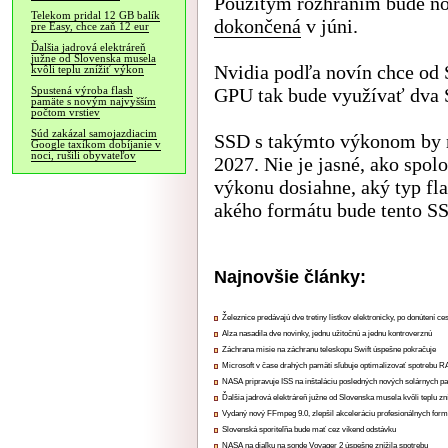
Použitým rozhraním bude nov
Telekom pridal 12 GB balík
dokončená
v júni.
pre Easy, chce zaň 12 eur
Ďalšia jadrová elektráreň
južne od Slovenska musela
Nvidia podľa novín chce od 
kvôli teplu znížiť výkon
GPU tak bude využívať dva 
Spustená výroba flash
pamäte s novým najvyšším
počtom vrstiev
Súd zakázal samojazdiacim
SSD s takýmto výkonom by m
Google taxíkom dobíjanie v
noci, rušili obyvateľov
2027. Nie je jasné, ako spo
výkonu dosiahne, aký typ fl
akého formátu bude tento S
Najnovšie články:
Železnice predávajú dve tretiny lístkov elektronicky, po donútení ce
Alza nasadila dve novinky, jednu užitočnú a jednu kontroverznú
Záchrana misie na záchranu teleskopu Swift úspešne pokračuje
Microsoft v čase drahých pamätí sľubuje optimalizovať spotrebu
NASA pripravuje ISS na inštaláciu posledných nových solárnych p
Ďalšia jadrová elektráreň južne od Slovenska musela kvôli teplu zn
Vydaný nový FFmpeg 9.0, zlepšil akceleráciu profesionálnych form
Slovenská sporiteľňa bude mať cez víkend odstávku
NASA na diaľku na sonde Voyager 2 úspešne znížila spotrebu