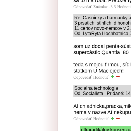
sa to ma robit. Pretoze 
Odpovedať
Známka: -3.3
Hodnoti
Re: Casnícky a barmanky a ba
3 prsatích, stíhlích, dlhono
11 certov novo-nemcov v 2.
Od: LytaRyta Hochbatnica 3
som uz dodal penta-súst
supercástic Quantia_80
teda s mojou firmou, sídl
statkom U Maciejech!
Odpovedať
Hodnotiť:
Socialna technologia
Od: Socialista | Pridané: 1
AI chladnicka,pracka,mi
nema v nazve AI nekup
Odpovedať
Hodnotiť:
ultraradikálny konsenz