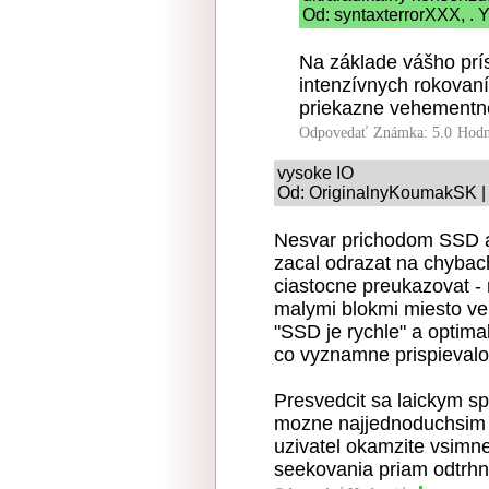
Od: syntaxterrorXXX, . Y
Na základe vášho prí
intenzívnych rokovan
priekazne vehementne
Odpovedať
Známka: 5.0
Hodn
vysoke IO
Od: OriginalnyKoumakSK | 
Nesvar prichodom SSD a 
zacal odrazat na chybach
ciastocne preukazovat - 
malymi blokmi miesto vel
"SSD je rychle" a optima
co vyznamne prispievalo
Presvedcit sa laickym sp
mozne najjednoduchsim
uzivatel okamzite vsimne
seekovania priam odtrhn