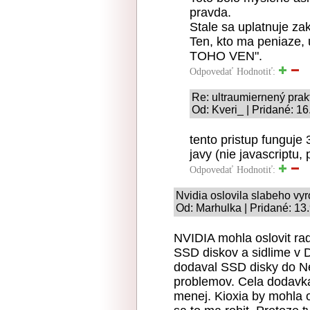
pravda.
Stale sa uplatnuje z
Ten, kto ma peniaze, 
TOHO VEN".
Odpovedať
Hodnotiť:
Re: ultraumiernený prak
Od: Kveri_ | Pridané: 1
tento pristup funguje
javy (nie javascriptu, 
Odpovedať
Hodnotiť:
Nvidia oslovila slabeho vy
Od: Marhulka | Pridané: 13
NVIDIA mohla oslovit rad
SSD diskov a sidlime v
dodaval SSD disky do Ne
problemov. Cela dodavka
menej. Kioxia by mohla 