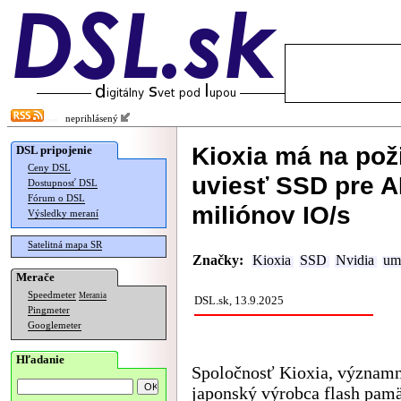
neprihlásený
Kioxia má na pož
DSL pripojenie
Ceny DSL
uviesť SSD pre A
Dostupnosť DSL
Fórum o DSL
miliónov IO/s
Výsledky meraní
Satelitná mapa SR
Značky:
Kioxia
SSD
Nvidia
ume
Merače
Speedmeter
Merania
DSL.sk, 13.9.2025
Pingmeter
Googlemeter
Hľadanie
Spoločnosť Kioxia, význam
japonský výrobca flash pamä