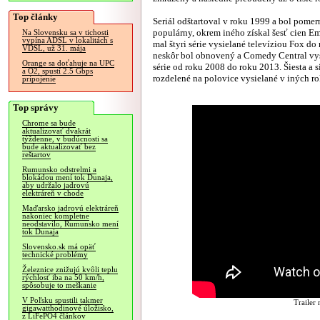
Top články
Seriál odštartoval v roku 1999 a bol pomer
populárny, okrem iného získal šesť cien 
Na Slovensku sa v tichosti
vypína ADSL v lokalitách s
mal štyri série vysielané televíziou Fox do
VDSL, už 31. mája
neskôr bol obnovený a Comedy Central vysi
Orange sa doťahuje na UPC
série od roku 2008 do roku 2013. Šiesta a s
a O2, spustí 2.5 Gbps
rozdelené na polovice vysielané v iných rok
pripojenie
Top správy
Chrome sa bude
aktualizovať dvakrát
týždenne, v budúcnosti sa
bude aktualizovať bez
reštartov
Rumunsko odstrelmi a
blokádou mení tok Dunaja,
aby udržalo jadrovú
elektráreň v chode
Maďarsko jadrovú elektráreň
nakoniec kompletne
neodstavilo, Rumunsko mení
tok Dunaja
Slovensko.sk má opäť
technické problémy
Železnice znižujú kvôli teplu
rýchlosť iba na 50 km/h,
spôsobuje to meškanie
V Poľsku spustili takmer
Trailer
gigawatthodinové úložisko,
z LiFePO4 článkov