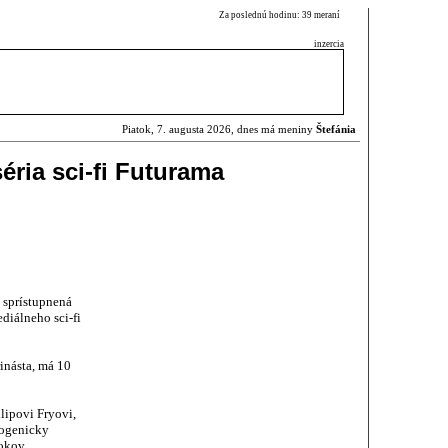
Za poslednú hodinu: 39 meraní
inzercia
Piatok, 7. augusta 2026, dnes má meniny
Štefánia
éria sci-fi Futurama
 sprístupnená
iálneho sci-fi
inásta, má 10
lipovi Fryovi,
yogenicky
okov.