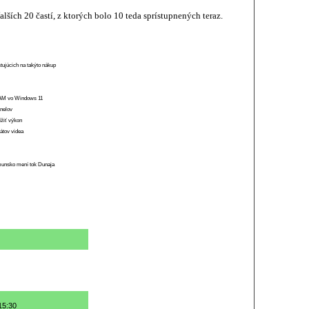
ších 20 častí, z ktorých bolo 10 teda sprístupnených teraz.
stujúcich na takýto nákup
 RAM vo Windows 11
anelov
ížiť výkon
átov videa
munsko mení tok Dunaja
15:30