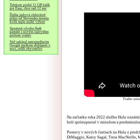
Telekom pridal 12 GB balík
pre Easy, chce zaň 12 eur
Ďalšia jadrová elektráreň
južne od Slovenska musela
kvôli teplu znížiť výkon
Spustená výroba flash
pamäte s novým najvyšším
počtom vrstiev
Súd zakázal samojazdiacim
Google taxíkom dobíjanie v
noci, rušili obyvateľov
Trailer min
Na začiatku roka 2022 služba Hulu oznámil
boli sprístupnené v minulom a predminulo
Postavy v nových častiach na Hulu z predc
DiMaggio, Katey Sagal, Tress MacNeille, 