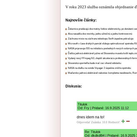
V roku 2023 služba oznámila objednanie ďal
Najnovšie články:
Železnice predávajú dve tretiny lístkov elektronicky, po donútení ce
Alza nasadila dve novinky, jednu užitočnú a jednu kontroverznú
Záchrana misie na záchranu teleskopu Swift úspešne pokračuje
Microsoft v čase drahých pamätí sľubuje optimalizovať spotrebu
NASA pripravuje ISS na inštaláciu posledných nových solárnych p
Ďalšia jadrová elektráreň južne od Slovenska musela kvôli teplu zn
Vydaný nový FFmpeg 9.0, zlepšil akceleráciu profesionálnych form
Slovenská sporiteľňa bude mať cez víkend odstávku
NASA na diaľku na sonde Voyager 2 úspešne znížila spotrebu
Maďarsko jadrovú elektráreň nakoniec kompletne neodstavilo, Ru
Diskusia:
Titulok
Od: Fry | Pridané: 16.9.2025 11:12
dnes idem na to!
Odpovedať
Známka: 10.0
Hodnotiť:
Re: Titulok
Od: dkdkdl94 | Pridané: 16.9.2025 