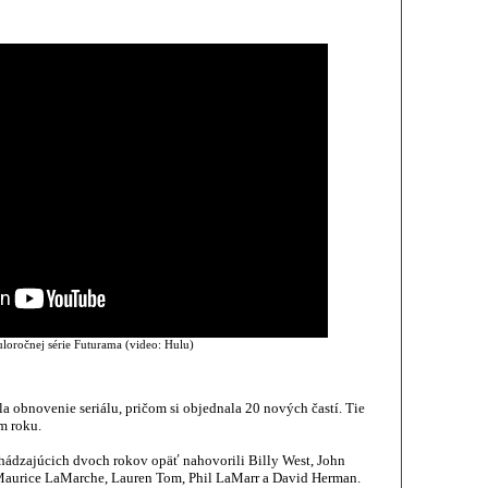
uloročnej série Futurama (video: Hulu)
a obnovenie seriálu, pričom si objednala 20 nových častí. Tie
m roku.
hádzajúcich dvoch rokov opäť nahovorili Billy West, John
Maurice LaMarche, Lauren Tom, Phil LaMarr a David Herman.