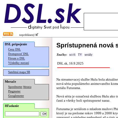
neprihlásený
Sprístupnená nová s
DSL pripojenie
Ceny DSL
Dostupnosť DSL
Značky:
sci-fi
TV
seriály
Fórum o DSL
Výsledky meraní
DSL.sk, 16.9.2025
Satelitná mapa SR
Na streamovacej službe Hulu bola aktuálne
Merače
nová séria populárneho animovaného komed
Speedmeter
Merania
seriálu Futurama.
Pingmeter
Googlemeter
Nová séria je označená službou Hulu ako tr
častí a všetky boli sprístupnené naraz.
Hľadanie
Futurama je seriálom o mladom mužovi Phi
ktorý je na prelome rokov 1999 a 2000 kr
zmrazený a následne prebudený až o tisíc r