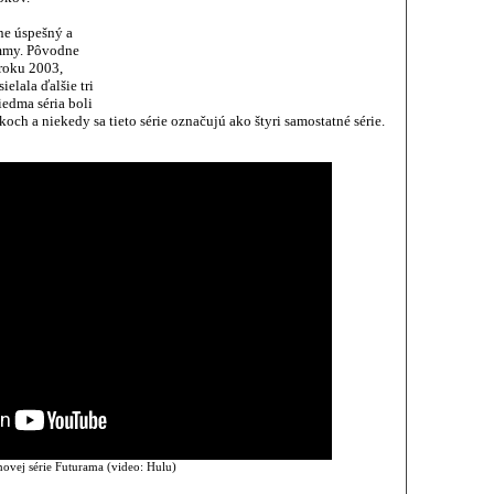
ne úspešný a
Emmy. Pôvodne
 roku 2003,
elala ďalšie tri
iedma séria boli
och a niekedy sa tieto série označujú ako štyri samostatné série.
 novej série Futurama (video: Hulu)