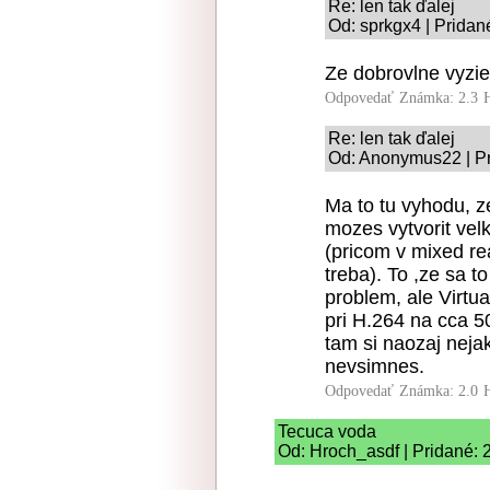
Re: len tak ďalej
Od: sprkgx4 | Pridan
Ze dobrovlne vyzie
Odpovedať
Známka: 2.3
Re: len tak ďalej
Od: Anonymus22 | Pr
Ma to tu vyhodu, z
mozes vytvorit velk
(pricom v mixed rea
treba). To ,ze sa 
problem, ale Virtu
pri H.264 na cca 
tam si naozaj nejak
nevsimnes.
Odpovedať
Známka: 2.0
Tecuca voda
Od: Hroch_asdf | Pridané: 