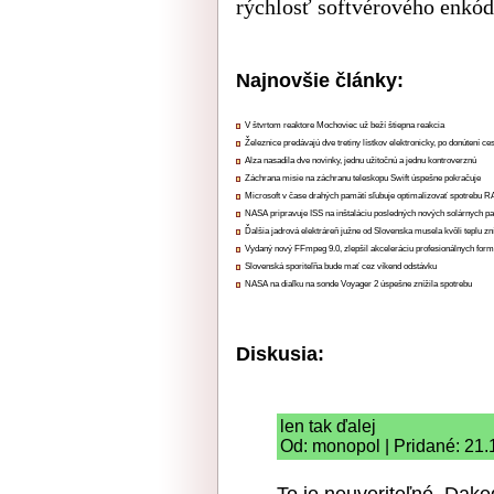
rýchlosť softvérového enkód
Najnovšie články:
V štvrtom reaktore Mochoviec už beží štiepna reakcia
Železnice predávajú dve tretiny lístkov elektronicky, po donútení ce
Alza nasadila dve novinky, jednu užitočnú a jednu kontroverznú
Záchrana misie na záchranu teleskopu Swift úspešne pokračuje
Microsoft v čase drahých pamätí sľubuje optimalizovať spotrebu
NASA pripravuje ISS na inštaláciu posledných nových solárnych p
Ďalšia jadrová elektráreň južne od Slovenska musela kvôli teplu zn
Vydaný nový FFmpeg 9.0, zlepšil akceleráciu profesionálnych form
Slovenská sporiteľňa bude mať cez víkend odstávku
NASA na diaľku na sonde Voyager 2 úspešne znížila spotrebu
Diskusia:
len tak ďalej
Od: monopol | Pridané: 21.