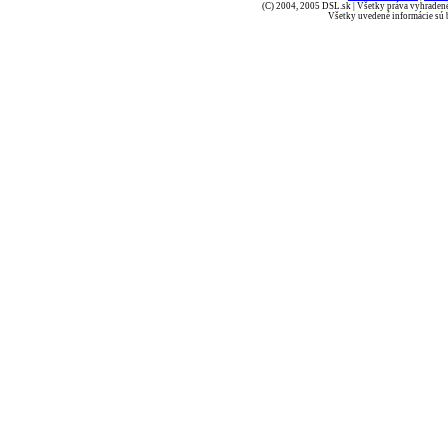
(C) 2004, 2005 DSL.sk | Všetky práva vyhradené
Všetky uvedené informácie sú b