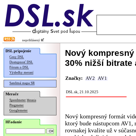
neprihlásený
Nový kompresný 
DSL pripojenie
Ceny DSL
30% nižší bitrate
Dostupnosť DSL
Fórum o DSL
Výsledky meraní
Značky:
AV2
AV1
Satelitná mapa SR
DSL.sk, 21.10.2025
Merače
Speedmeter
Merania
Pingmeter
Googlemeter
Nový kompresný formát vid
Hľadanie
ktorý bude nástupcom AV1, 
rovnakej kvalite už v súčasno