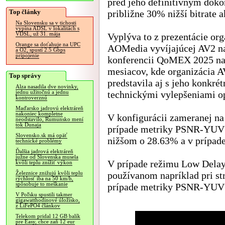
pred jeho definitívnym dok
Top články
približne 30% nižší bitrate 
Na Slovensku sa v tichosti
vypína ADSL v lokalitách s
VDSL, už 31. mája
Vyplýva to z prezentácie org
Orange sa doťahuje na UPC
AOMedia vyvíjajúcej AV2 n
a O2, spustí 2.5 Gbps
pripojenie
konferencii QoMEX 2025 na
mesiacov, kde organizácia A
Top správy
predstavila aj s jeho konkré
Alza nasadila dve novinky,
technickými vylepšeniami o
jednu užitočnú a jednu
kontroverznú
Maďarsko jadrovú elektráreň
nakoniec kompletne
V konfigurácii zameranej na 
neodstavilo, Rumunsko mení
tok Dunaja
prípade metriky PSNR-YUV d
Slovensko.sk má opäť
nižšom o 28.63% a v prípa
technické problémy
Ďalšia jadrová elektráreň
južne od Slovenska musela
V prípade režimu Low Delay 
kvôli teplu znížiť výkon
používanom napríklad pri st
Železnice znižujú kvôli teplu
rýchlosť iba na 50 km/h,
spôsobuje to meškanie
prípade metriky PSNR-YUV
V Poľsku spustili takmer
gigawatthodinové úložisko,
z LiFePO4 článkov
Telekom pridal 12 GB balík
pre Easy, chce zaň 12 eur