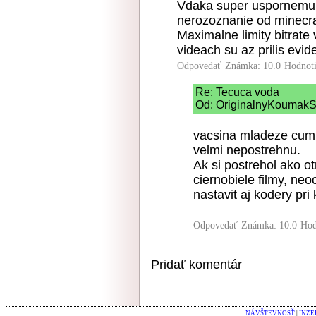
Vdaka super uspornemu 
nerozoznanie od minecra
Maximalne limity bitrat
videach su az prilis evid
Odpovedať
Známka: 10.0
Hodnot
Re: Tecuca voda
Od: OriginalnyKoumakSK
vacsina mladeze cumi 
velmi nepostrehnu.
Ak si postrehol ako o
ciernobiele filmy, ne
nastavit aj kodery pr
Odpovedať
Známka: 10.0
Hod
Pridať komentár
NÁVŠTEVNOSŤ
|
INZE