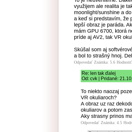
To je neuveriteľné. Daked
využijem ale realita je t
moonlight/sunshine a do
a keď si predstavím, ž
lepší obraz je paráda. 
mám GPU 6700, ktorá n
príde aj AV2, tak VR ok
Skúšal som aj softvérov
a bol to strašný hnoj. De
Odpovedať
Známka: 5.6
Hodnoti
Re: len tak ďalej
Od: cvk | Pridané: 21.1
To niekto naozaj poze
VR okuliaroch?
A obraz uz raz dekod
okuliarov a potom za
Aky strasny prinos m
Odpovedať
Známka: 4.5
Hodn