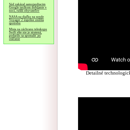
Súd zakázal samojazdiacim
Google taxíkom dobíjanie v
noci, rušili obyvateľov
NASA na diaľku na sonde
Voyager 2 úspešne znížila
spotrebu
Misia na záchranu teleskopu
Swift ešte nie je stratená,
podarilo sa spomaliť jej
otáčanie
Detailné technologic