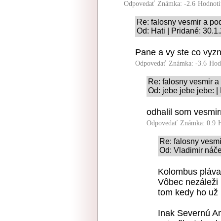
Odpovedať
Známka: -2.6
Hodnoti
Re: falosny vesmir a p
Od: Hati | Pridané: 30.1
Pane a vy ste co vyz
Odpovedať
Známka: -3.6
Hod
Re: falosny vesmir 
Od: jebe jebe jebe: 
odhalil som vesmir
Odpovedať
Známka: 0.9
Re: falosny vesm
Od: Vladimir náče
Kolombus plával
Vôbec nezáleži 
tom kedy ho už 
Inak Severnú Ame