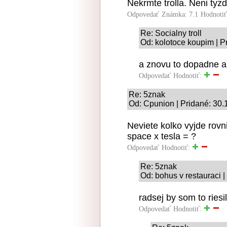
Nekrmte trolla. Neni tyz
Odpovedať
Známka: 7.1
Hodnoti
Re: Socialny troll
Od: kolotoce koupim | P
a znovu to dopadne a
Odpovedať
Hodnotiť:
Re: 5znak
Od: Cpunion | Pridané: 30.
Neviete kolko vyjde rovn
space x tesla = ?
Odpovedať
Hodnotiť:
Re: 5znak
Od: bohus v restauraci |
radsej by som to riesi
Odpovedať
Hodnotiť: