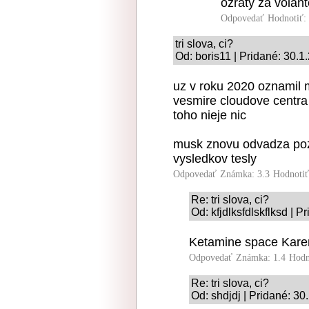
ožratý za volan
Odpovedať
Hodnotiť:
tri slova, ci?
Od: boris11 | Pridané: 30.1
uz v roku 2020 oznamil 
vesmire cloudove centra
toho nieje nic
musk znovu odvadza poz
vysledkov tesly
Odpovedať
Známka: 3.3
Hodnoti
Re: tri slova, ci?
Od: kfjdlksfdlskflksd | 
Ketamine space Kare
Odpovedať
Známka: 1.4
Hodn
Re: tri slova, ci?
Od: shdjdj | Pridané: 30