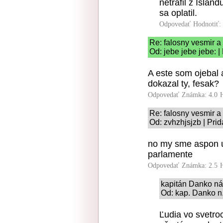
netrafil z Isla
sa oplatil.
Odpovedať
Hodnotiť:
Re: falosny vesmir 
Od: jebe jebe jebe: 
A este som ojebal 
dokazal ty, fesak?
Odpovedať
Známka: 4.0
Re: falosny vesmir 
Od: zvhzhjsjzb | Pri
no my sme aspon u
parlamente
Odpovedať
Známka: 2.5
kapitán Danko ná
Od: kap. Danko n.
Ľudia vo svetro