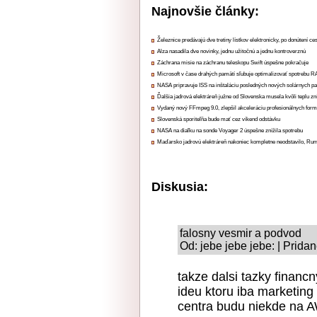
Najnovšie články:
Železnice predávajú dve tretiny lístkov elektronicky, po donútení ce
Alza nasadila dve novinky, jednu užitočnú a jednu kontroverznú
Záchrana misie na záchranu teleskopu Swift úspešne pokračuje
Microsoft v čase drahých pamätí sľubuje optimalizovať spotrebu
NASA pripravuje ISS na inštaláciu posledných nových solárnych p
Ďalšia jadrová elektráreň južne od Slovenska musela kvôli teplu zn
Vydaný nový FFmpeg 9.0, zlepšil akceleráciu profesionálnych form
Slovenská sporiteľňa bude mať cez víkend odstávku
NASA na diaľku na sonde Voyager 2 úspešne znížila spotrebu
Maďarsko jadrovú elektráreň nakoniec kompletne neodstavilo, Ru
Diskusia:
falosny vesmir a podvod
Od: jebe jebe jebe: | Prida
takze dalsi tazky financ
ideu ktoru iba marketing
centra budu niekde na 