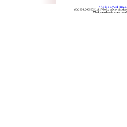
NÁVŠTEVNOSŤ
|
INZE
(C) 2004, 2005 DSL.sk | Všetky práva vyhradené
Všetky uvedené informácie sú b