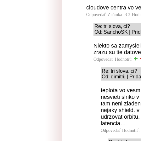
cloudove centra vo v
Odpovedať
Známka: 3.3
Hodn
Re: tri slova, ci?
Od: SanchoSK | Prid
Niekto sa zamyslel
zrazu su tie datove
Odpovedať
Hodnotiť:
Re: tri slova, ci?
Od: dimitrij | Pri
teplota vo vesmi
nesvieti slnko v 
tam neni ziaden 
nejaky shield. 
udrzovat orbitu, 
latencia…
Odpovedať
Hodnotiť: