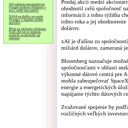
Predaj akcií medzi akcionár
Súd zakázal samojazdiacim
ohodnotil celú spoločnosť na
Google taxíkom dobíjanie v
noci, rušili obyvateľov
informácií z tohto týždňa ch
NASA na diaľku na sonde
Voyager 2 úspešne znížila
tohto roka a jej ohodnotenie 
spotrebu
dolárov.
Misia na záchranu teleskopu
Swift ešte nie je stratená,
podarilo sa spomaliť jej
otáčanie
xAI je ďalšou zo spoločnost
miliárd dolárov, zameraná je
Bloomberg naznačuje možné 
spoločnosťami v oblasti ne
výkonné dátové centrá pre A
mohla zabezpečovať SpaceX, 
energie a energetických úl
napájanie týchto dátových ce
Zvažované spojenie by podľ
rozličných veľkých investor