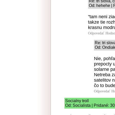
Re: tri slova, c
Od: hehehe | 
"tam neni zia
takze tie ro
krasnu modr
Odpovedať
Hodno
Re: tri slov
Od: Ondiak
Nie, pohľ
prepocty u
solarne pa
Netreba z
satelitov 
čo to bud
Odpovedať
Ho
Socialny troll
Od: Socialista | Pridané: 3