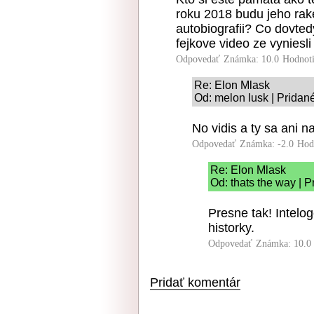
roku 2018 budu jeho rake
autobiografii? Co dovted
fejkove video ze vyniesl
Odpovedať
Známka: 10.0
Hodnot
Re: Elon Mlask
Od: melon lusk | Pridan
No vidis a ty sa ani 
Odpovedať
Známka: -2.0
Hod
Re: Elon Mlask
Od: thats the way | 
Presne tak! Intelo
historky.
Odpovedať
Známka: 10.0
Pridať komentár