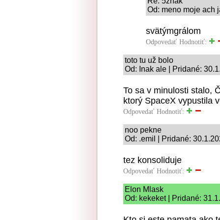
Re: 5znak
Od: meno moje ach ja
svätýmgrálom
Odpovedať
Hodnotiť:
toto tu už bolo
Od: Inak ale | Pridané: 30.
To sa v minulosti stalo,
ktorý SpaceX vypustila 
Odpovedať
Hodnotiť:
noo pekne
Od: .emil | Pridané: 30.1.2
tez konsoliduje
Odpovedať
Hodnotiť:
Elon Mlask
Od: kekeket | Pridané: 31.
Kto si este pamata ako t