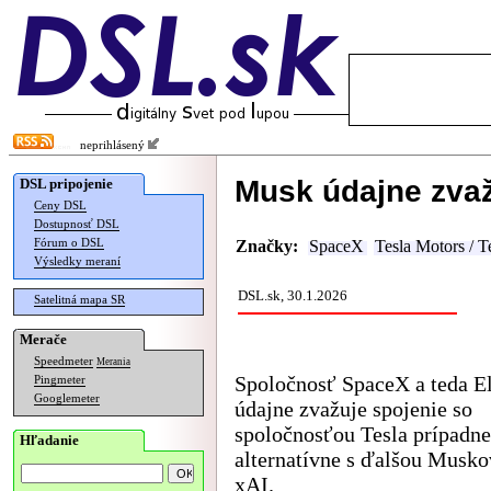
neprihlásený
Musk údajne zvaž
DSL pripojenie
Ceny DSL
Dostupnosť DSL
Fórum o DSL
Značky:
SpaceX
Tesla Motors / T
Výsledky meraní
DSL.sk, 30.1.2026
Satelitná mapa SR
Merače
Speedmeter
Merania
Spoločnosť SpaceX a teda 
Pingmeter
Googlemeter
údajne zvažuje spojenie so
spoločnosťou Tesla prípadne
Hľadanie
alternatívne s ďalšou Musk
xAI.