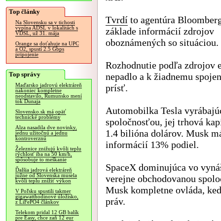
Top články
Tvrdí
to agentúra Bloomberg
Na Slovensku sa v tichosti
vypína ADSL v lokalitách s
základe informácií zdrojov
VDSL, už 31. mája
oboznámených so situáciou.
Orange sa doťahuje na UPC
a O2, spustí 2.5 Gbps
pripojenie
Rozhodnutie podľa zdrojov e
Top správy
nepadlo a k žiadnemu spoje
Maďarsko jadrovú elektráreň
prísť.
nakoniec kompletne
neodstavilo, Rumunsko mení
tok Dunaja
Automobilka Tesla vyrábajú
Slovensko.sk má opäť
technické problémy
spoločnosťou, jej trhová kap
Alza nasadila dve novinky,
1.4 bilióna dolárov. Musk m
jednu užitočnú a jednu
kontroverznú
informácií 13% podiel.
Železnice znižujú kvôli teplu
rýchlosť iba na 50 km/h,
spôsobuje to meškanie
SpaceX dominujúca vo vynáša
Ďalšia jadrová elektráreň
južne od Slovenska musela
verejne obchodovanou spolo
kvôli teplu znížiť výkon
Musk kompletne ovláda, keď
V Poľsku spustili takmer
gigawatthodinové úložisko,
práv.
z LiFePO4 článkov
Telekom pridal 12 GB balík
pre Easy, chce zaň 12 eur