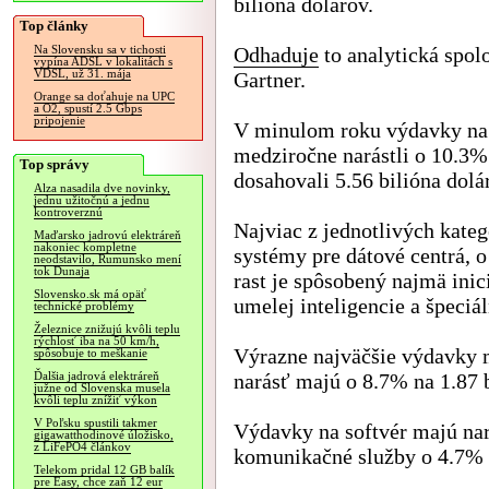
bilióna dolárov.
Top články
Odhaduje
to analytická spol
Na Slovensku sa v tichosti
vypína ADSL v lokalitách s
VDSL, už 31. mája
Gartner.
Orange sa doťahuje na UPC
a O2, spustí 2.5 Gbps
pripojenie
V minulom roku výdavky na
medziročne narástli o 10.3%
Top správy
dosahovali 5.56 bilióna dolá
Alza nasadila dve novinky,
jednu užitočnú a jednu
kontroverznú
Najviac z jednotlivých kateg
Maďarsko jadrovú elektráreň
nakoniec kompletne
systémy pre dátové centrá, 
neodstavilo, Rumunsko mení
tok Dunaja
rast je spôsobený najmä inic
Slovensko.sk má opäť
umelej inteligencie a špeciá
technické problémy
Železnice znižujú kvôli teplu
rýchlosť iba na 50 km/h,
Výrazne najväčšie výdavky m
spôsobuje to meškanie
narásť majú o 8.7% na 1.87 b
Ďalšia jadrová elektráreň
južne od Slovenska musela
kvôli teplu znížiť výkon
V Poľsku spustili takmer
Výdavky na softvér majú nar
gigawatthodinové úložisko,
z LiFePO4 článkov
komunikačné služby o 4.7% n
Telekom pridal 12 GB balík
pre Easy, chce zaň 12 eur