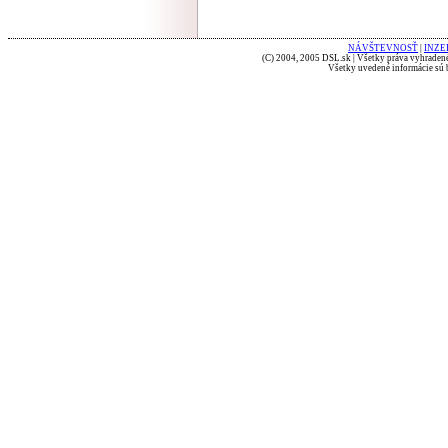
NÁVŠTEVNOSŤ
|
INZE
(C) 2004, 2005 DSL.sk | Všetky práva vyhradené
Všetky uvedené informácie sú b