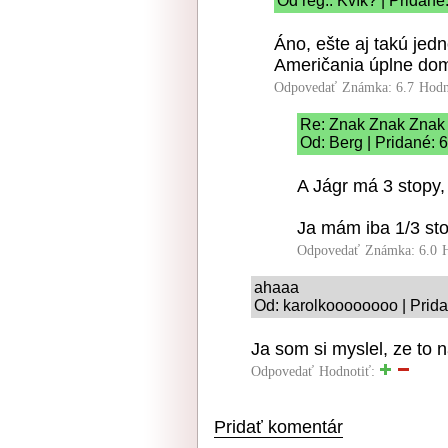
Od reg.: Kvík? | Pridané
Áno, ešte aj takú je
Američania úplne dom
Odpovedať
Známka: 6.7
Hodn
Re: Znak Znak Znak
Od: Berg | Pridané: 
A Jágr má 3 stopy,
Ja mám iba 1/3 sto
Odpovedať
Známka: 6.0
ahaaa
Od: karolkoooooooo | Prida
Ja som si myslel, ze to 
Odpovedať
Hodnotiť:
Pridať komentár