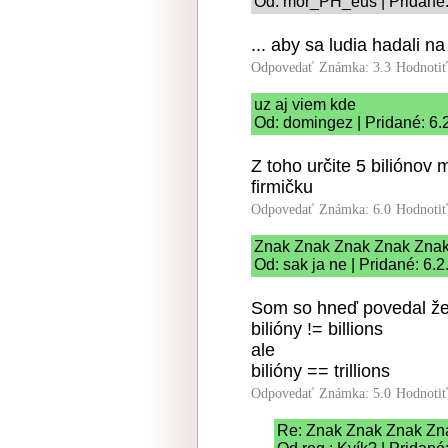
Od: mor_PH_eus | Pridané:
... aby sa ludia hadali n
Odpovedať
Známka: 3.3
Hodnoti
uz aj viem kde
Od: domingez | Pridané: 6.
Z toho určite 5 biliónov
firmičku
Odpovedať
Známka: 6.0
Hodnoti
Znak Znak Znak Znak Zna
Od: sak ja ne | Pridané: 6.
Som so hneď povedal že 
bilióny != billions
ale
bilióny == trillions
Odpovedať
Známka: 5.0
Hodnoti
Re: Znak Znak Znak Zn