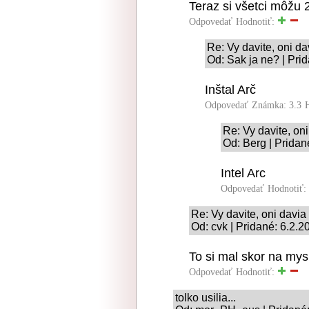
Teraz si všetci môžu 
Odpovedať
Hodnotiť:
Re: Vy davite, oni da
Od: Sak ja ne? | Pri
Inštal Arč
Odpovedať
Známka: 3.3
Re: Vy davite, on
Od: Berg | Pridan
Intel Arc
Odpovedať
Hodnotiť:
Re: Vy davite, oni davia
Od: cvk | Pridané: 6.2.2
To si mal skor na mysli
Odpovedať
Hodnotiť:
tolko usilia...