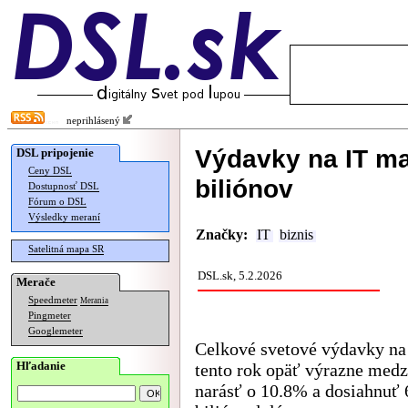
neprihlásený
Výdavky na IT maj
DSL pripojenie
Ceny DSL
biliónov
Dostupnosť DSL
Fórum o DSL
Výsledky meraní
Značky:
IT
biznis
Satelitná mapa SR
DSL.sk, 5.2.2026
Merače
Speedmeter
Merania
Pingmeter
Googlemeter
Celkové svetové výdavky na
Hľadanie
tento rok opäť výrazne medz
narásť o 10.8% a dosiahnuť 