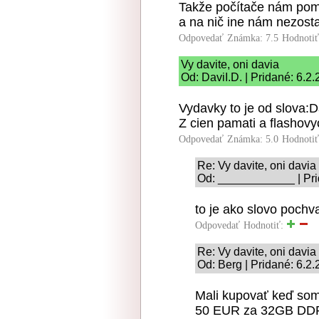
Takže počítače nám pomá
a na nič ine nám nezost
Odpovedať
Známka: 7.5
Hodnoti
Vy davite, oni davia
Od: DaviI.D. | Pridané: 6.2
Vydavky to je od slova:D
Z cien pamati a flashovy
Odpovedať
Známka: 5.0
Hodnoti
Re: Vy davite, oni davia
Od: ____________ | Pri
to je ako slovo pochv
Odpovedať
Hodnotiť:
Re: Vy davite, oni davia
Od: Berg | Pridané: 6.2
Mali kupovať keď som
50 EUR za 32GB DDR4