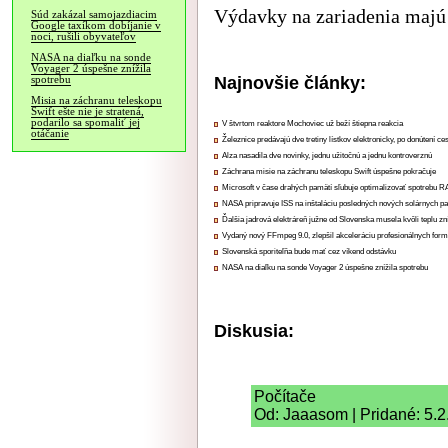
Výdavky na zariadenia majú 
Súd zakázal samojazdiacim
Google taxíkom dobíjanie v
noci, rušili obyvateľov
NASA na diaľku na sonde
Voyager 2 úspešne znížila
Najnovšie články:
spotrebu
Misia na záchranu teleskopu
Swift ešte nie je stratená,
podarilo sa spomaliť jej
V štvrtom reaktore Mochoviec už beží štiepna reakcia
otáčanie
Železnice predávajú dve tretiny lístkov elektronicky, po donútení ce
Alza nasadila dve novinky, jednu užitočnú a jednu kontroverznú
Záchrana misie na záchranu teleskopu Swift úspešne pokračuje
Microsoft v čase drahých pamätí sľubuje optimalizovať spotrebu
NASA pripravuje ISS na inštaláciu posledných nových solárnych p
Ďalšia jadrová elektráreň južne od Slovenska musela kvôli teplu zn
Vydaný nový FFmpeg 9.0, zlepšil akceleráciu profesionálnych form
Slovenská sporiteľňa bude mať cez víkend odstávku
NASA na diaľku na sonde Voyager 2 úspešne znížila spotrebu
Diskusia:
Počítače
Od: Jaaasom | Pridané: 5.2