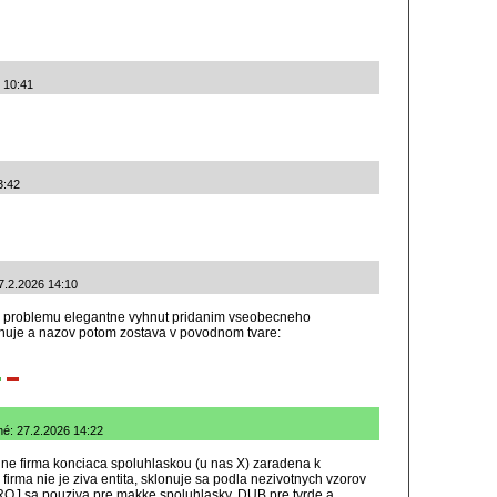
6 10:41
3:42
27.2.2026 14:10
o problemu elegantne vyhnut pridanim vseobecneho
nuje a nazov potom zostava v povodnom tvare:
né: 27.2.2026 14:22
jne firma konciaca spoluhlaskou (u nas X) zaradena k
rma nie je ziva entita, sklonuje sa podla nezivotnych vzorov
J sa pouziva pre makke spoluhlasky, DUB pre tvrde a