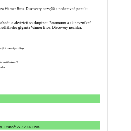
 za Warner Bros. Discovery nezvýši a nedorovná ponuku
 dohodu o akvizícii so skupinou Paramount a ak nevzniknú
 mediálneho giganta Warner Bros. Discovery nezíska.
stujúcich na takýto nákup
 RAM vo Windows 11
anelov
l | Pridané: 27.2.2026 11:04