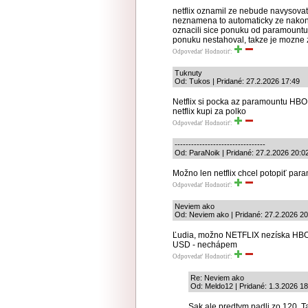
netflix oznamil ze nebude navysova
neznamena to automaticky ze nakon
oznacili sice ponuku od paramountu 
ponuku nestahoval, takze je mozne z
Odpovedať
Hodnotiť:
Tuknuty
Od: Tukos | Pridané: 27.2.2026 17:49
Netflix si pocka az paramountu HBO
netflix kupi za polko
Odpovedať
Hodnotiť:
---------------------------------
Od: ParaNoik | Pridané: 27.2.2026 20:0
Možno len netflix chcel potopiť par
Odpovedať
Hodnotiť:
Neviem ako
Od: Neviem ako | Pridané: 27.2.2026 20
Ľudia, možno NETFLIX nezíska HBO,
USD - nechápem
Odpovedať
Hodnotiť:
Re: Neviem ako
Od: Meldo12 | Pridané: 1.3.2026 18
Sak ale predtym padli zo 120. Ta