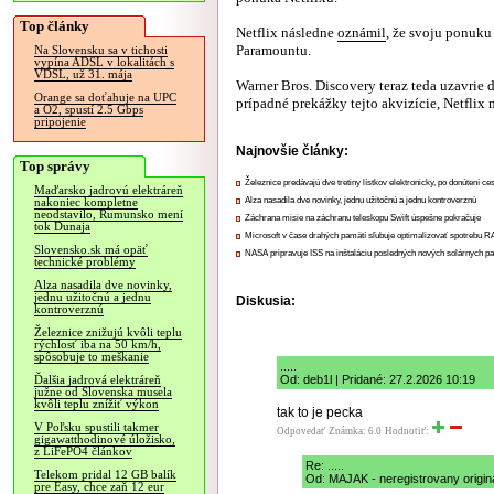
Top články
Netflix následne
oznámil
, že svoju ponuku
Paramountu.
Na Slovensku sa v tichosti
vypína ADSL v lokalitách s
VDSL, už 31. mája
Warner Bros. Discovery teraz teda uzavrie
Orange sa doťahuje na UPC
prípadné prekážky tejto akvizície, Netflix
a O2, spustí 2.5 Gbps
pripojenie
Najnovšie články:
Top správy
Železnice predávajú dve tretiny lístkov elektronicky, po donútení ce
Maďarsko jadrovú elektráreň
Alza nasadila dve novinky, jednu užitočnú a jednu kontroverznú
nakoniec kompletne
neodstavilo, Rumunsko mení
Záchrana misie na záchranu teleskopu Swift úspešne pokračuje
tok Dunaja
Microsoft v čase drahých pamätí sľubuje optimalizovať spotrebu
Slovensko.sk má opäť
NASA pripravuje ISS na inštaláciu posledných nových solárnych p
technické problémy
Alza nasadila dve novinky,
jednu užitočnú a jednu
Diskusia:
kontroverznú
Železnice znižujú kvôli teplu
rýchlosť iba na 50 km/h,
spôsobuje to meškanie
.....
Od: deb1l | Pridané: 27.2.2026 10:19
Ďalšia jadrová elektráreň
južne od Slovenska musela
kvôli teplu znížiť výkon
tak to je pecka
V Poľsku spustili takmer
Odpovedať
Známka: 6.0
Hodnotiť:
gigawatthodinové úložisko,
z LiFePO4 článkov
Re: .....
Telekom pridal 12 GB balík
Od: MAJAK - neregistrovany origina
pre Easy, chce zaň 12 eur