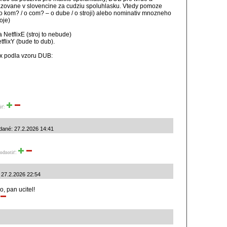
azovane v slovencine za cudziu spoluhlasku. Vtedy pomoze
(o kom? / o com? – o dube / o stroji) alebo nominativ mnozneho
oje)
a NetflixE (stroj to nebude)
tflixY (bude to dub).
ix podla vzoru DUB:
iť:
dané: 27.2.2026 14:41
odnotiť:
 27.2.2026 22:54
o, pan ucitel!