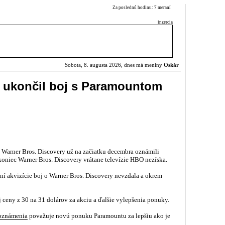
Za poslednú hodinu: 7 meraní
inzercia
Sobota, 8. augusta 2026, dnes má meniny
Oskár
, ukončil boj s Paramountom
t Warner Bros. Discovery už na začiatku decembra oznámili
koniec Warner Bros. Discovery vrátane televízie HBO nezíska.
í akvizície boj o Warner Bros. Discovery nevzdala a okrem
ceny z 30 na 31 dolárov za akciu a ďalšie vylepšenia ponuky.
oznámenia
považuje novú ponuku Paramountu za lepšiu ako je