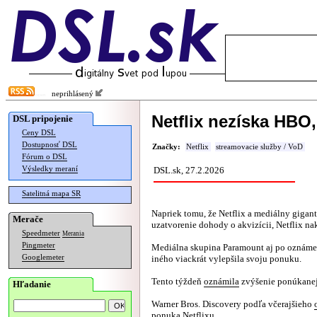
neprihlásený
Netflix nezíska HBO
DSL pripojenie
Ceny DSL
Dostupnosť DSL
Značky:
Netflix
streamovacie služby / VoD
Fórum o DSL
Výsledky meraní
DSL.sk, 27.2.2026
Satelitná mapa SR
Napriek tomu, že Netflix a mediálny gigan
Merače
uzatvorenie dohody o akvizícii, Netflix na
Speedmeter
Merania
Pingmeter
Mediálna skupina Paramount aj po oznámen
Googlemeter
iného viackrát vylepšila svoju ponuku.
Tento týždeň
oznámila
zvýšenie ponúkanej 
Hľadanie
Warner Bros. Discovery podľa včerajšieho
ponuka Netflixu.