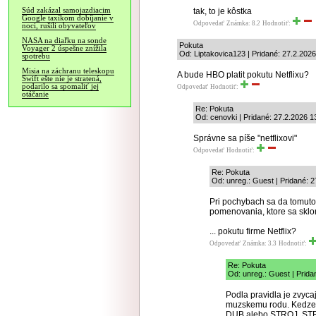
Súd zakázal samojazdiacim
tak, to je kôstka
Google taxíkom dobíjanie v
Odpovedať
Známka: 8.2
Hodnotiť:
noci, rušili obyvateľov
NASA na diaľku na sonde
Pokuta
Voyager 2 úspešne znížila
Od: Liptakovica123 | Pridané: 27.2.202
spotrebu
Misia na záchranu teleskopu
A bude HBO platit pokutu Netflixu?
Swift ešte nie je stratená,
podarilo sa spomaliť jej
Odpovedať
Hodnotiť:
otáčanie
Re: Pokuta
Od: cenovki | Pridané: 27.2.2026 1
Správne sa píše "netflixovi"
Odpovedať
Hodnotiť:
Re: Pokuta
Od: unreg.: Guest | Pridané: 
Pri pochybach sa da tomut
pomenovania, ktore sa sklo
... pokutu firme Netflix?
Odpovedať
Známka: 3.3
Hodnotiť:
Re: Pokuta
Od: unreg.: Guest | Prida
Podla pravidla je zvyca
muzskemu rodu. Kedze fi
DUB alebo STROJ. STRO