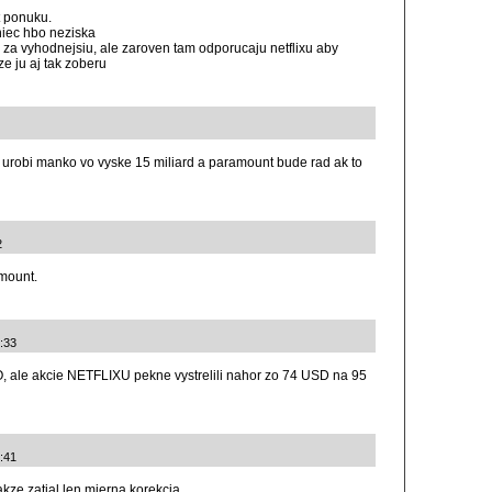
t ponuku.
iec hbo neziska
za vyhodnejsiu, ale zaroven tam odporucaju netflixu aby
e ju aj tak zoberu
 urobi manko vo vyske 15 miliard a paramount bude rad ak to
2
amount.
:33
 ale akcie NETFLIXU pekne vystrelili nahor zo 74 USD na 95
:41
kze zatial len mierna korekcia.