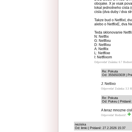
obojake. X je vsak pov
lokal jednotneho cisla 
cisla (dva duby / dva str
Takze bud o NetflixI, dv
alebo o NetflixE, dva Ne
Teda sklonovanie Netfl
N: Netflix
G: Netflixu
D: Netflixu
A: Netflix
L: Netflixe
I: Netflixom
Odpovedať
Známka: 6.7
Hodnot
Re: Pokuta
Od: 355650303f | Pri
J: Netlixo
Odpovedať
Známka: 3.3
H
Re: Pokuta
Od: Pukeu | Pridané:
A teraz mnozne cisl
Odpovedať
Hodnotiť:
neziska
Od: limki | Pridané: 27.2.2026 15:37