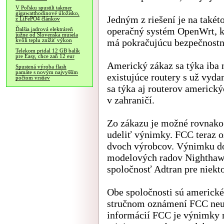
V Poľsku spustili takmer
gigawatthodinové úložisko,
Jedným z riešení je na takét
z LiFePO4 článkov
operačný systém OpenWrt, k
Ďalšia jadrová elektráreň
južne od Slovenska musela
má pokračujúcu bezpečnostn
kvôli teplu znížiť výkon
Telekom pridal 12 GB balík
pre Easy, chce zaň 12 eur
Americký zákaz sa týka iba
Spustená výroba flash
pamäte s novým najvyšším
existujúce routery s už vyd
počtom vrstiev
sa týka aj routerov americký
v zahraničí.
Zo zákazu je možné rovnako
udeliť výnimky. FCC teraz o
dvoch výrobcov. Výnimku dos
modelových radov Nighthawk
spoločnosť Adtran pre niekto
Obe spoločnosti sú americké
stručnom oznámení FCC neu
informácií FCC je výnimky 