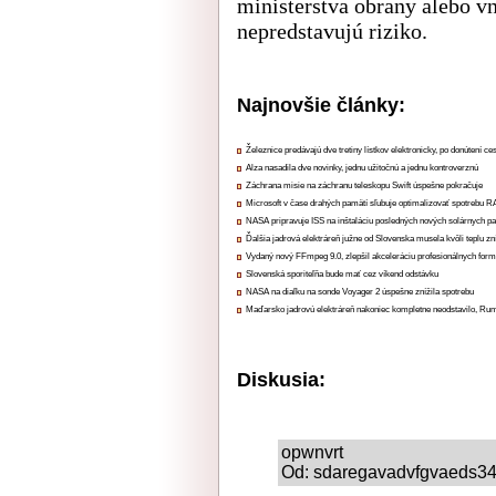
ministerstva obrany alebo v
nepredstavujú riziko.
Najnovšie články:
Železnice predávajú dve tretiny lístkov elektronicky, po donútení ce
Alza nasadila dve novinky, jednu užitočnú a jednu kontroverznú
Záchrana misie na záchranu teleskopu Swift úspešne pokračuje
Microsoft v čase drahých pamätí sľubuje optimalizovať spotrebu
NASA pripravuje ISS na inštaláciu posledných nových solárnych p
Ďalšia jadrová elektráreň južne od Slovenska musela kvôli teplu zn
Vydaný nový FFmpeg 9.0, zlepšil akceleráciu profesionálnych form
Slovenská sporiteľňa bude mať cez víkend odstávku
NASA na diaľku na sonde Voyager 2 úspešne znížila spotrebu
Maďarsko jadrovú elektráreň nakoniec kompletne neodstavilo, Ru
Diskusia:
opwnvrt
Od: sdaregavadvfgvaeds343