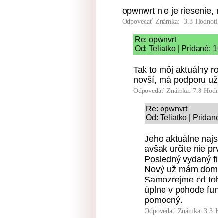
opwnwrt nie je riesenie, 
Odpovedať
Známka: -3.3
Hodnoti
Re: opwnvrt
Od: Teliatko | Pridané: 
Tak to môj aktuálny r
novší, má podporu už
Odpovedať
Známka: 7.8
Hodn
Re: opwnvrt
Od: Teliatko | Pridan
Jeho aktuálne najs
avšak určite nie p
Posledný vydaný f
Nový už mám doma 
Samozrejme od toh
úplne v pohode fu
pomocný.
Odpovedať
Známka: 3.3