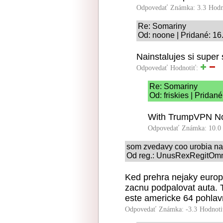
Odpovedať
Známka: 3.3
Hodn
Re: Somariny
Od: noone | Pridané: 16
Nainstalujes si supe
Odpovedať
Hodnotiť:
Re: Somariny
Od: friskies | Pridan
With TrumpVPN N
Odpovedať
Známka: 10.0
som zvedavy coo urobia na
Od reg.: UnusRexRegitOmne
Ked prehra nejaky europ
zacnu podpalovat auta. 
este americke 64 pohlav
Odpovedať
Známka: -3.3
Hodnoti