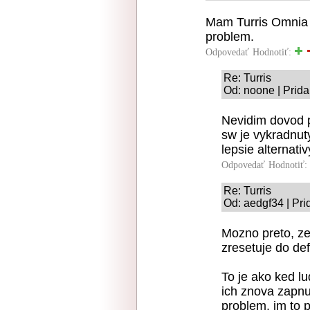
Mam Turris Omnia 
problem.
Odpovedať
Hodnotiť:
Re: Turris
Od: noone | Prida
Nevidim dovod p
sw je vykradnu
lepsie alternativ
Odpovedať
Hodnotiť:
Re: Turris
Od: aedgf34 | Pri
Mozno preto, ze
zresetuje do def
To je ako ked l
ich znova zapnu.
problem, im to 