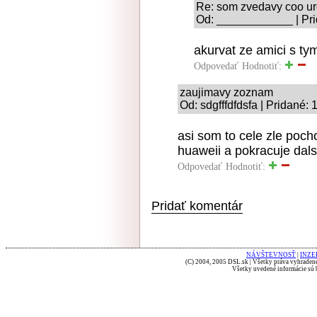
Re: som zvedavy coo ur
Od: ____________ | Pri
akurvat ze amici s ty
Odpovedať
Hodnotiť:
zaujimavy zoznam
Od: sdgfffdfdsfa | Pridané:
asi som to cele zle pocho
huaweii a pokracuje dal
Odpovedať
Hodnotiť:
Pridať komentár
NÁVŠTEVNOSŤ
|
INZE
(C) 2004, 2005 DSL.sk | Všetky práva vyhradené
Všetky uvedené informácie sú b