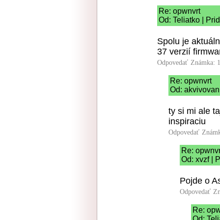
Re: opwnvrt
Od: Teliatko | Pr
Spolu je aktuál
37 verzií firmwa
Odpovedať
Známka: 1
Re: opwnvrt
Od: akvivovani
ty si mi ale 
inspiraciu
Odpovedať
Známk
Re: opwnvr
Od: xvzf | 
Pojde o A
Odpovedať
Zn
Re: opw
Od: Tel