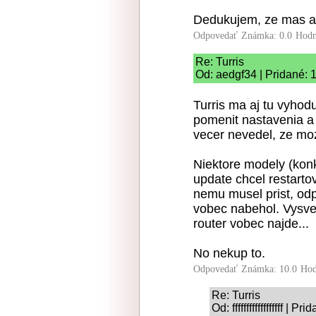
Dedukujem, ze mas asi
Odpovedať
Známka: 0.0
Hodn
Re: Turris
Od: aedgf34 | Pridané: 
Turris ma aj tu vyhod
pomenit nastavenia a 
vecer nevedel, ze moz
Niektore modely (konk
update chcel restartov
nemu musel prist, odpo
vobec nabehol. Vysvet
router vobec najde...
No nekup to.
Odpovedať
Známka: 10.0
Hod
Re: Turris
Od: ffffffffffffffffff |