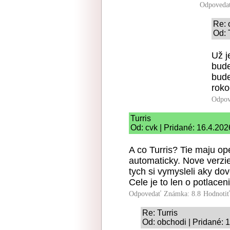
Odpoveda
Re: 
Od: 
Už j
bude
bude
roko
Odpov
Turris
Od: cvk | Pridané: 16.4.202
A co Turris? Tie maju op
automaticky. Nove verzie 
tych si vymysleli aky do
Cele je to len o potlacen
Odpovedať
Známka: 8.8
Hodnoti
Re: Turris
Od: obchodi | Pridané: 