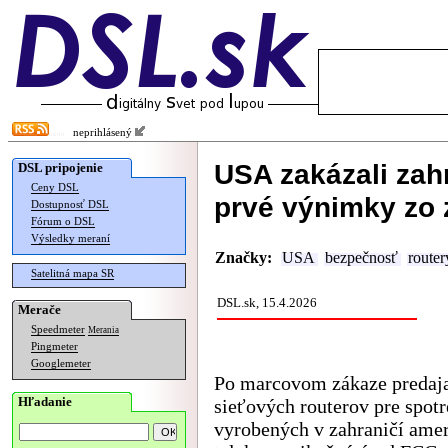
neprihlásený
USA zakázali zahr
DSL pripojenie
Ceny DSL
prvé výnimky zo
Dostupnosť DSL
Fórum o DSL
Výsledky meraní
Značky:
USA
bezpečnosť
router
Satelitná mapa SR
DSL.sk, 15.4.2026
Merače
Speedmeter
Merania
Pingmeter
Googlemeter
Po marcovom zákaze predaj
Hľadanie
sieťových routerov pre spotr
vyrobených v zahraničí ame