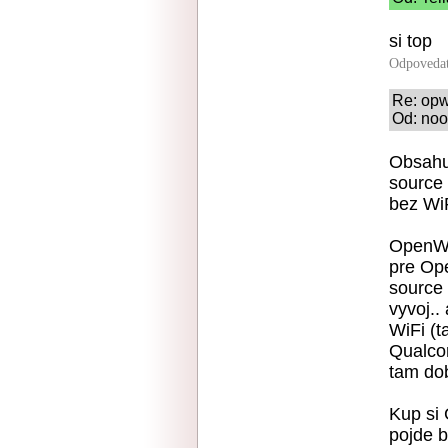
si top
Odpoveda
Re: opw
Od: noo
Obsahu
source 
bez WiF
OpenWR
pre Op
source 
vyvoj..
WiFi (t
Qualco
tam dob
Kup si
pojde b