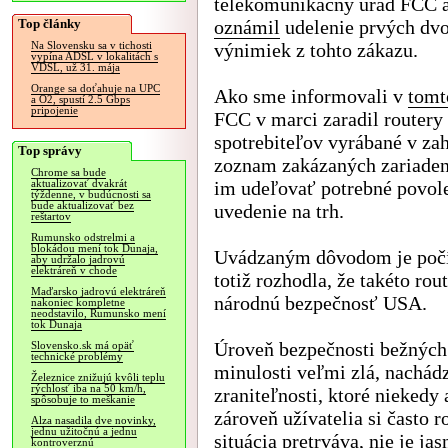
telekomunikačný úrad FCC a
Top články
oznámil
udelenie prvých dv
výnimiek z tohto zákazu.
Na Slovensku sa v tichosti
vypína ADSL v lokalitách s
VDSL, už 31. mája
Orange sa doťahuje na UPC
Ako sme informovali v
tomt
a O2, spustí 2.5 Gbps
pripojenie
FCC v marci zaradil routery
spotrebiteľov vyrábané v zah
Top správy
zoznam zakázaných zariaden
Chrome sa bude
im udeľovať potrebné povol
aktualizovať dvakrát
týždenne, v budúcnosti sa
bude aktualizovať bez
uvedenie na trh.
reštartov
Rumunsko odstrelmi a
blokádou mení tok Dunaja,
Uvádzaným dôvodom je počí
aby udržalo jadrovú
elektráreň v chode
totiž rozhodla, že takéto ro
Maďarsko jadrovú elektráreň
národnú bezpečnosť USA.
nakoniec kompletne
neodstavilo, Rumunsko mení
tok Dunaja
Úroveň bezpečnosti bežných 
Slovensko.sk má opäť
technické problémy
minulosti veľmi zlá, nachád
Železnice znižujú kvôli teplu
rýchlosť iba na 50 km/h,
zraniteľnosti, ktoré niekedy
spôsobuje to meškanie
zároveň užívatelia si často 
Alza nasadila dve novinky,
jednu užitočnú a jednu
situácia pretrváva, nie je jas
kontroverznú