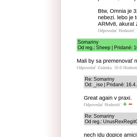
Btw, Omnia je 3
nebezi. lebo je 
ARMv8, akurat 
Odpovedať
Hodnotiť:
Somariny
Od reg.: Sheep | Pridané: 
Mali by sa premenovať n
Odpovedať
Známka: 10.0
Hodnot
Re: Somariny
Od: _iso | Pridané: 16.4
Great again v praxi.
Odpovedať
Hodnotiť:
Re: Somariny
Od reg.: UnusRexRegitO
nech idu dopice amic