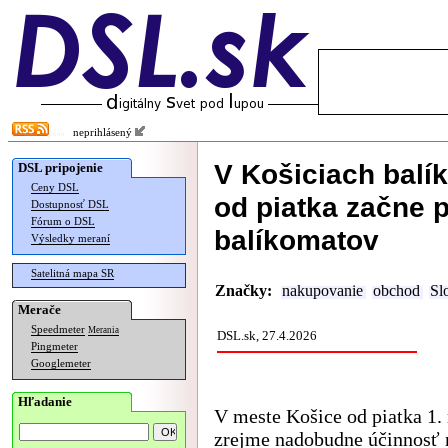
neprihlásený
V Košiciach balí
DSL pripojenie
Ceny DSL
od piatka začne p
Dostupnosť DSL
Fórum o DSL
balíkomatov
Výsledky meraní
Satelitná mapa SR
Značky:
nakupovanie
obchod
Sl
Merače
Speedmeter
Merania
DSL.sk, 27.4.2026
Pingmeter
Googlemeter
Hľadanie
V meste Košice od piatka 1.
zrejme nadobudne účinnosť 