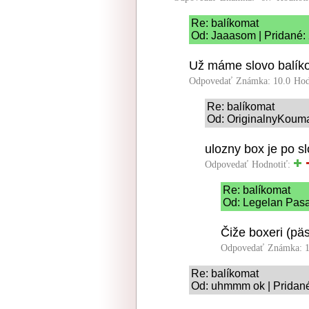
Re: balíkomat
Od: Jaaasom | Pridané:
Už máme slovo balíko
Odpovedať
Známka: 10.0
Hod
Re: balíkomat
Od: OriginalnyKouma
ulozny box je po sl
Odpovedať
Hodnotiť:
Re: balíkomat
Od: Legelan Pasa
Čiže boxeri (päst
Odpovedať
Známka: 1
Re: balíkomat
Od: uhmmm ok | Pridané