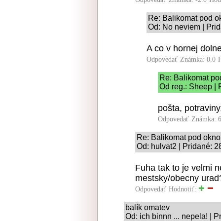
Re: Balikomat pod 
Od: No neviem | Prid
A co v hornej doln
Odpovedať
Známka: 0.0
Re: Balikomat p
Od reg.: Sheep | 
pošta, potravin
Odpovedať
Známka: 6
Re: Balikomat pod okn
Od: hulvat2 | Pridané: 
Fuha tak to je velmi n
mestsky/obecny urad
Odpovedať
Hodnotiť:
balík omatev
Od: ich binnn ... nepela! | 