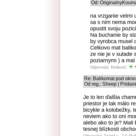
Od: OriginalnyKouma
na vrzganie velmi u
sa s nim nema moc
opustit svoju pozici
Na buchanie by sta
by vyrobca musel c
Celkovo mat balik
ze nie je v sulade 
poziarnymi ) a mal 
Odpovedať
Hodnotiť:
Re: Balikomat pod okn
Od reg.: Sheep | Pridan
Je to len ďalšia chamr
priestor je tak málo
bicykle a kolobežky, 
neviem ako to oni mon
alebo ako to je? Mali
tesnej blízkosti obcho
Odpovedať
Známka: -2.0
Hod