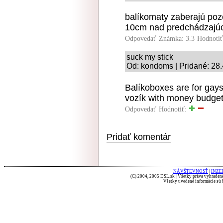
balíkomaty zaberajú poz
10cm nad predchádzajúc
Odpovedať
Známka: 3.3
Hodnoti
suck my stick
Od: kondoms | Pridané: 28
Balíkoboxes are for ga
vozík with money budget 
Odpovedať
Hodnotiť:
Pridať komentár
NÁVŠTEVNOSŤ
|
INZE
(C) 2004, 2005 DSL.sk | Všetky práva vyhradené
Všetky uvedené informácie sú b