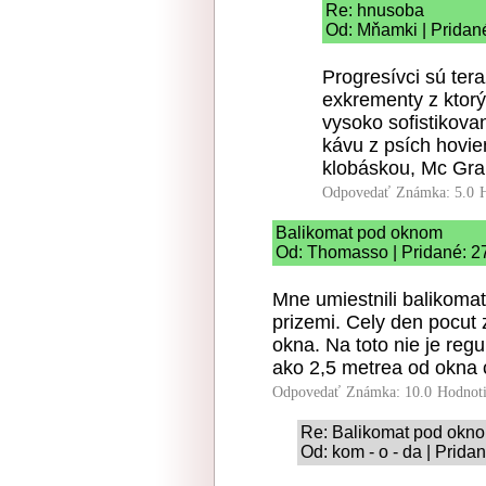
Re: hnusoba
Od: Mňamki | Pridan
Progresívci sú tera
exkrementy z ktor
vysoko sofistikova
kávu z psích hovie
klobáskou, Mc Gra
Odpovedať
Známka: 5.0
Balikomat pod oknom
Od: Thomasso | Pridané: 2
Mne umiestnili balikoma
prizemi. Cely den pocut
okna. Na toto nie je reg
ako 2,5 metrea od okna c
Odpovedať
Známka: 10.0
Hodnot
Re: Balikomat pod okn
Od: kom - o - da | Prida