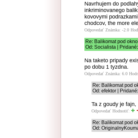
Navrhujem do podlah
inkriminovanego balik
kovovymi podrazkami 
chodcov, the more elek
Odpovedať
Známka: -2.0
Hod
Re: Balikomat pod okn
Od: Socialista | Pridané
Na taketo pripady exis
po dobu 1 tyzdna.
Odpovedať
Známka: 6.0
Hodn
Re: Balikomat pod 
Od: efektor | Pridan
Ta z goudy je fajn
Odpovedať
Hodnotiť:
Re: Balikomat pod 
Od: OriginalnyKouma