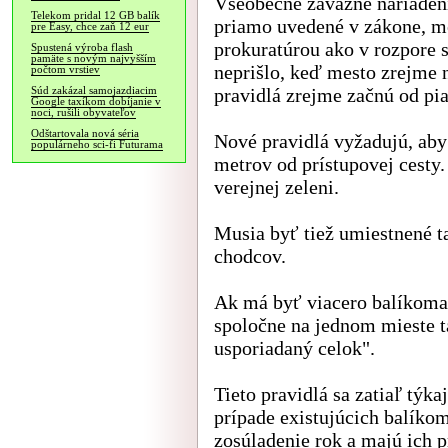
Všeobecne záväzné nariadeni
Telekom pridal 12 GB balík
priamo uvedené v zákone, m
pre Easy, chce zaň 12 eur
prokuratúrou ako v rozpore
Spustená výroba flash
pamäte s novým najvyšším
neprišlo, keď mesto zrejme 
počtom vrstiev
pravidlá zrejme začnú od pia
Súd zakázal samojazdiacim
Google taxíkom dobíjanie v
noci, rušili obyvateľov
Odštartovala nová séria
Nové pravidlá vyžadujú, aby
populárneho sci-fi Futurama
metrov od prístupovej cest
verejnej zeleni.
Musia byť tiež umiestnené t
chodcov.
Ak má byť viacero balíkoma
spoločne na jednom mieste ta
usporiadaný celok".
Tieto pravidlá sa zatiaľ tý
prípade existujúcich balíkom
zosúladenie rok a majú ich 