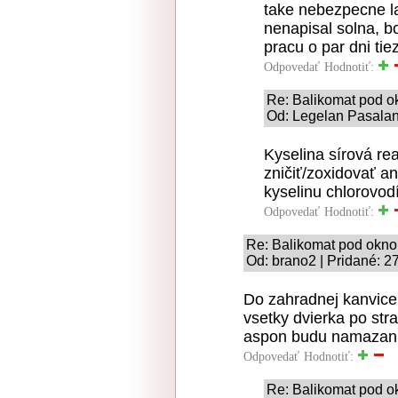
take nebezpecne lat
nenapisal solna, bo
pracu o par dni tiez
Odpovedať
Hodnotiť:
Re: Balikomat pod 
Od: Legelan Pasalan 
Kyselina sírová re
zničiť/zoxidovať an
kyselinu chlorovod
Odpovedať
Hodnotiť:
Re: Balikomat pod okn
Od: brano2 | Pridané: 2
Do zahradnej kanvice 
vsetky dvierka po str
aspon budu namazani 
Odpovedať
Hodnotiť:
Re: Balikomat pod 