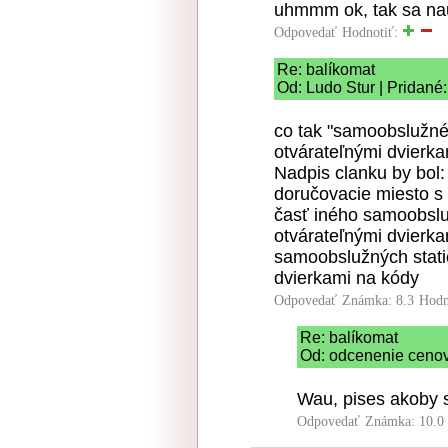
uhmmm ok, tak sa nauc 
Odpovedať
Hodnotiť:
Re: balíkomat
Od: Ludo Stur | Pridané
co tak "samoobslužné
otvárateľnými dvierka
Nadpis clanku by bol
doručovacie miesto s 
časť iného samoobslu
otvárateľnými dvierka
samoobslužných stati
dvierkami na kódy
Odpovedať
Známka: 8.3
Hodn
Re: balíkomat
Od: odcenenie cenovk
Wau, pises akoby si
Odpovedať
Známka: 10.0