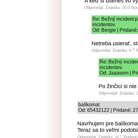
A keď si userieš vo v
Odpovedať
Známka: 10.0
Hod
Re: Bežný incident p
incidentov.
Od: Bergie | Pridané
Netreba usierať, st
Odpovedať
Známka: 6.7
Re: Bežný inciden
incidentov.
Od: Jaaasom | Pr
Po žinčici si n
Odpovedať
Známka: 1
balíkomat
Od: 65432122 | Pridané: 27
Navrhujem pre balíkomaty
Teraz sa to veľmi podob
Odpovedať
Známka: -6.7
Hodnoti