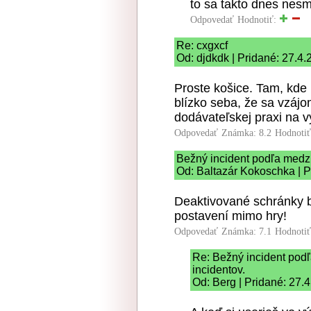
to sa takto dnes nesmie
Odpovedať
Hodnotiť:
Re: cxgxcf
Od: djdkdk | Pridané: 27.4
Proste košice. Tam, kde 
blízko seba, že sa vzájo
dodávateľskej praxi na 
Odpovedať
Známka: 8.2
Hodnoti
Bežný incident podľa medzin
Od: Baltazár Kokoschka | P
Deaktivované schránky b
postavení mimo hry!
Odpovedať
Známka: 7.1
Hodnoti
Re: Bežný incident podľ
incidentov.
Od: Berg | Pridané: 27.