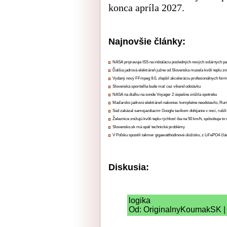
konca apríla 2027.
Najnovšie články:
NASA pripravuje ISS na inštaláciu posledných nových solárnych p
Ďalšia jadrová elektráreň južne od Slovenska musela kvôli teplu zn
Vydaný nový FFmpeg 9.0, zlepšil akceleráciu profesionálnych form
Slovenská sporiteľňa bude mať cez víkend odstávku
NASA na diaľku na sonde Voyager 2 úspešne znížila spotrebu
Maďarsko jadrovú elektráreň nakoniec kompletne neodstavilo, Ru
Súd zakázal samojazdiacim Google taxíkom dobíjanie v noci, rušili
Železnice znižujú kvôli teplu rýchlosť iba na 50 km/h, spôsobuje t
Slovensko.sk má opäť technické problémy
V Poľsku spustili takmer gigawatthodinové úložisko, z LiFePO4 čl
Diskusia:
logika
Od: OriginalnyKoumakSK | 