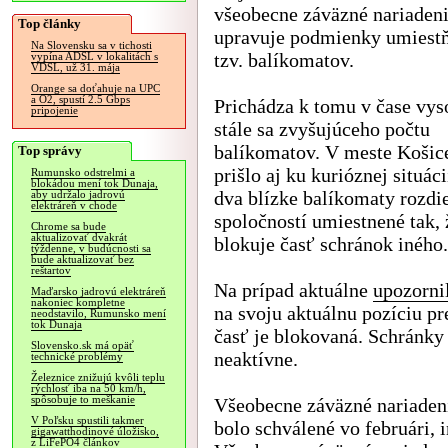
všeobecne záväzné nariadeni
Top články
upravuje podmienky umiest
Na Slovensku sa v tichosti
tzv. balíkomatov.
vypína ADSL v lokalitách s
VDSL, už 31. mája
Orange sa doťahuje na UPC
a O2, spustí 2.5 Gbps
Prichádza k tomu v čase vys
pripojenie
stále sa zvyšujúceho počtu
balíkomatov. V meste Košic
Top správy
prišlo aj ku kurióznej situáci
Rumunsko odstrelmi a
blokádou mení tok Dunaja,
dva blízke balíkomaty rozdi
aby udržalo jadrovú
elektráreň v chode
spoločností umiestnené tak, 
Chrome sa bude
aktualizovať dvakrát
blokuje časť schránok iného.
týždenne, v budúcnosti sa
bude aktualizovať bez
reštartov
Na prípad aktuálne
upozorni
Maďarsko jadrovú elektráreň
nakoniec kompletne
na svoju aktuálnu pozíciu p
neodstavilo, Rumunsko mení
tok Dunaja
časť je blokovaná. Schránky
Slovensko.sk má opäť
neaktívne.
technické problémy
Železnice znižujú kvôli teplu
rýchlosť iba na 50 km/h,
spôsobuje to meškanie
Všeobecne záväzné nariaden
V Poľsku spustili takmer
bolo schválené vo februári,
gigawatthodinové úložisko,
z LiFePO4 článkov