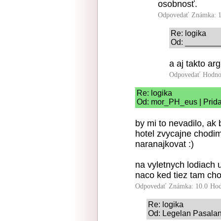
osobnosť.
Odpovedať
Známka: 1
Re: logika
Od: _________
a aj takto ar
Odpovedať
Hodno
Re: logika
Od: mor_PH_eus | Prida
by mi to nevadilo, ak
hotel zvycajne chodim
naranajkovat :)
na vyletnych lodiach 
naco ked tiez tam ch
Odpovedať
Známka: 10.0
Hod
Re: logika
Od: Legelan Pasalan 