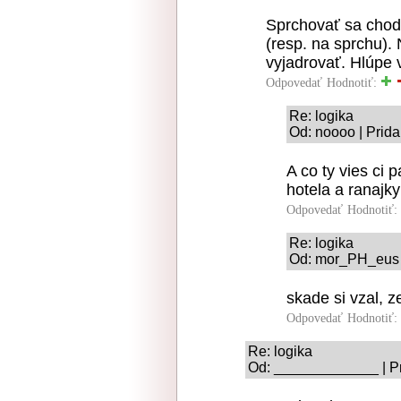
Sprchovať sa chodí
(resp. na sprchu).
vyjadrovať. Hlúpe 
Odpovedať
Hodnotiť:
Re: logika
Od: noooo | Prid
A co ty vies ci 
hotela a ranajky
Odpovedať
Hodnotiť:
Re: logika
Od: mor_PH_eus |
skade si vzal, 
Odpovedať
Hodnotiť:
Re: logika
Od: _____________ | Pr