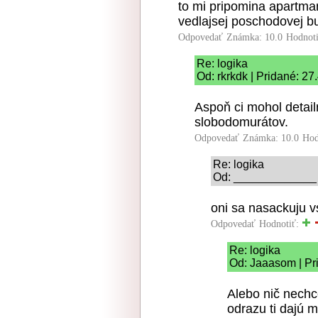
to mi pripomina apartma
vedlajsej poschodovej b
Odpovedať
Známka: 10.0
Hodnot
Re: logika
Od: rkrkdk | Pridané: 27
Aspoň ci mohol detail
slobodomurátov.
Odpovedať
Známka: 10.0
Hod
Re: logika
Od: _____________ |
oni sa nasackuju v
Odpovedať
Hodnotiť:
Re: logika
Od: Jaaasom | Pr
Alebo nič nechc
odrazu ti dajú 