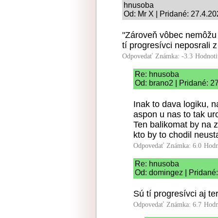
hnusoba
Od: Mr X | Pridané: 27.4.2
"Zároveň vôbec nemôžu b
tí progresívci neposrali z
Odpovedať
Známka: -3.3
Hodnoti
Re: hnusoba
Od: brano2 | Pridané: 2
Inak to dava logiku, n
aspon u nas to tak uro
Ten balikomat by na z
kto by to chodil neus
Odpovedať
Známka: 6.0
Hodn
Re: hnusoba
Od: domingez | Pridané:
Sú tí progresívci aj t
Odpovedať
Známka: 6.7
Hodn