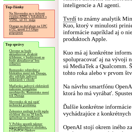
inteligencie a AI agenti.
Top články
Na Slovensku sa v tichosti
vypína ADSL v lokalitách s
Tvrdí
to známy analytik Mi
VDSL, už 31. mája
Kuo, ktorý v minulosti prini
Orange sa doťahuje na UPC
a O2, spustí 2.5 Gbps
informácie napríklad aj o ni
pripojenie
produktoch Apple.
Top správy
Chrome sa bude
Kuo má aj konkrétne inform
aktualizovať dvakrát
týždenne, v budúcnosti sa
spolupracovať aj na vývoji 
bude aktualizovať bez
reštartov
sú MediaTek a Qualcomm. Šp
Rumunsko odstrelmi a
tohto roka alebo v prvom št
blokádou mení tok Dunaja,
aby udržalo jadrovú
elektráreň v chode
Na návrhu smartfónu OpenAI
Maďarsko jadrovú elektráreň
nakoniec kompletne
ktorá ho má vyrábať. Spuste
neodstavilo, Rumunsko mení
tok Dunaja
Slovensko.sk má opäť
technické problémy
Ďalšie konkrétne informácie
Železnice znižujú kvôli teplu
vychádzajúce z konkrétnych
rýchlosť iba na 50 km/h,
spôsobuje to meškanie
V Poľsku spustili takmer
OpenAI stojí okrem iného z
gigawatthodinové úložisko,
z LiFePO4 článkov