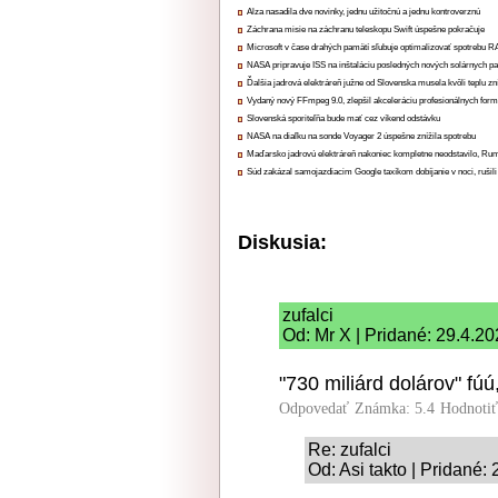
Alza nasadila dve novinky, jednu užitočnú a jednu kontroverznú
Záchrana misie na záchranu teleskopu Swift úspešne pokračuje
Microsoft v čase drahých pamätí sľubuje optimalizovať spotrebu
NASA pripravuje ISS na inštaláciu posledných nových solárnych p
Ďalšia jadrová elektráreň južne od Slovenska musela kvôli teplu zn
Vydaný nový FFmpeg 9.0, zlepšil akceleráciu profesionálnych form
Slovenská sporiteľňa bude mať cez víkend odstávku
NASA na diaľku na sonde Voyager 2 úspešne znížila spotrebu
Maďarsko jadrovú elektráreň nakoniec kompletne neodstavilo, Ru
Súd zakázal samojazdiacim Google taxíkom dobíjanie v noci, rušili
Diskusia:
zufalci
Od: Mr X | Pridané: 29.4.20
"730 miliárd dolárov" fúú
Odpovedať
Známka: 5.4
Hodnoti
Re: zufalci
Od: Asi takto | Pridané: