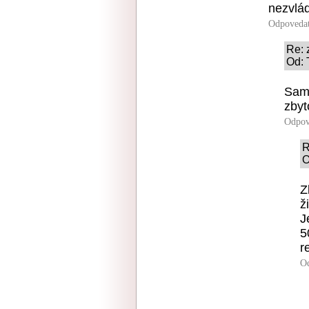
nezvlád
Odpoveda
Re: 
Od: 
Samo
zbyt
Odpov
R
O
Z
ž
J
5
r
O