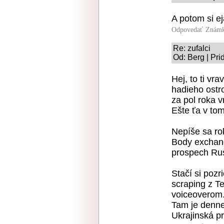
A potom si ej
Odpovedať
Známk
Re: zufalci
Od: Berg | Pri
Hej, to ti vr
hadieho ostro
za pol roka vr
Ešte ťa v tom
Nepíše sa ro
Body exchang
prospech Ru
Stačí si pozr
scraping z T
voiceoverom
Tam je denne
Ukrajinská p