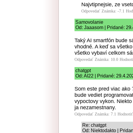
Najvtipnejsie, ze vset
Odpovedať
Známka: -7.1
Hod
Samovolanie
Od: Jaaasom | Pridané: 29
Taký AI smartfón bude s
vhodné. A keď sa všetko 
všetko vybaví celkom s
Odpovedať
Známka: 10.0
Hodnot
chatgpt
Od: AI22 | Pridané: 29.4.2
Som este pred viac ako 7 
bude vediet programovat.
vypoctovy vykon. Niekto 
ja nezamestnany.
Odpovedať
Známka: 7.1
Hodnoti
Re: chatgpt
Od: Niektodakto | Prida