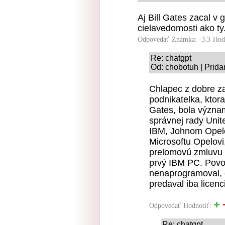
Aj Bill Gates zacal v 
cielavedomosti ako ty
Odpovedať
Známka: -3.3
Hod
Re: chatgpt
Od: chobotuh | Prida
Chlapec z dobre z
podnikatelka, ktor
Gates, bola význa
správnej rady Uni
IBM, Johnom Opelo
Microsoftu Opelovi
prelomovú zmluvu 
prvý IBM PC. Pov
nenaprogramoval,
predaval iba licenc
Odpovedať
Hodnotiť:
Re: chatgpt