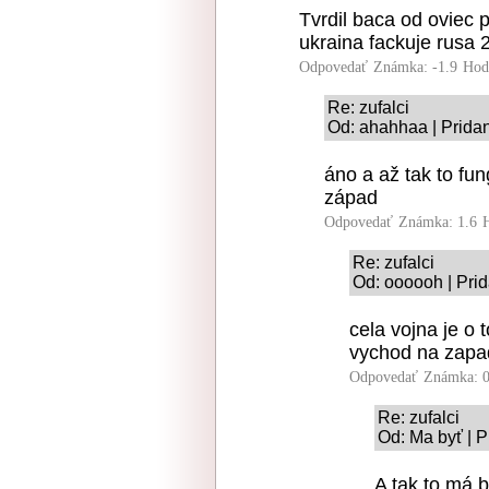
Tvrdil baca od oviec p
ukraina fackuje rusa
Odpovedať
Známka: -1.9
Hod
Re: zufalci
Od: ahahhaa | Prida
áno a až tak to fu
západ
Odpovedať
Známka: 1.6
Re: zufalci
Od: oooooh | Pri
cela vojna je o
vychod na zapa
Odpovedať
Známka: 0
Re: zufalci
Od: Ma byť | P
A tak to má 