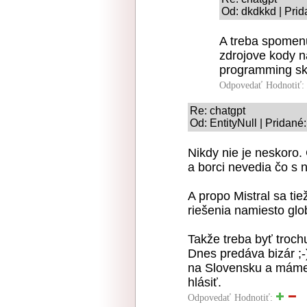
Od: dkdkkd | Prid
A treba spomenut
zdrojove kody na
programming sk
Odpovedať
Hodnotiť:
Re: chatgpt
Od: EntityNull | Pridané
Nikdy nie je neskoro
a borci nevedia čo s n
A propo Mistral sa ti
riešenia namiesto glo
Takže treba byť troc
Dnes predáva bizár ;-)
na Slovensku a máme
hlásiť.
Odpovedať
Hodnotiť: