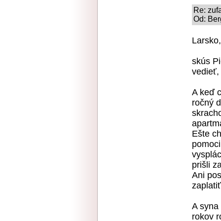
Re: zufa
Od: Ber
Larsko,
skús P
vedieť,
A keď c
ročný d
skrach
apartm
Ešte c
pomoci 
vysplác
prišli z
Ani po
zaplati
A syna
rokov r