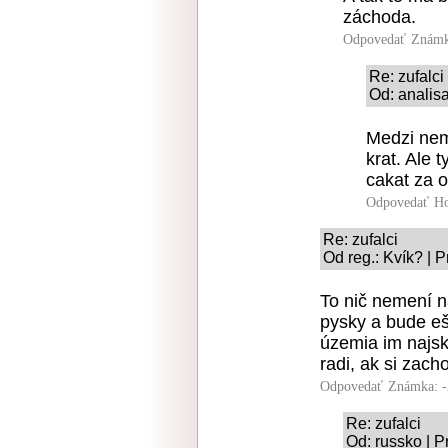
záchoda.
Odpovedať
Známk
Re: zufalci
Od: analisa
Medzi nemc
krat. Ale 
cakat za 
Odpovedať
Ho
Re: zufalci
Od reg.: Kvík? | 
To nič nemení n
pysky a bude e
územia im najsk
radi, ak si zac
Odpovedať
Známka: -
Re: zufalci
Od: russko | P