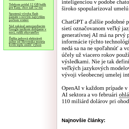
inteligenciou v podobe chat
Telekom pridal 12 GB balík
široko spopularizoval umelú 
pre Easy, chce zaň 12 eur
Spustená výroba flash
pamäte s novým najvyšším
počtom vrstiev
ChatGPT a ďalšie podobné p
Súd zakázal samojazdiacim
sietí označovanom veľký ja
Google taxíkom dobíjanie v
noci, rušili obyvateľov
generatívnej AI má na prvý 
Ďalšia jadrová elektráreň
informácie týchto technológ
južne od Slovenska musela
kvôli teplu znížiť výkon
nedá sa na ne spoľahnúť a vo
účely už viacero rokov použ
výsledkami. Nie je tak defin
veľkých jazykových modelov
vývoji všeobecnej umelej in
OpenAI v každom prípade v s
AI sektora a vo februári
ohlá
110 miliárd dolárov pri ohod
Najnovšie články: