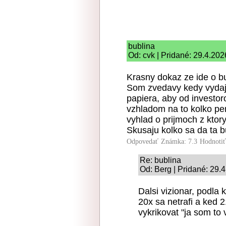
bublina
Od: cvk | Pridané: 29.4.202
Krasny dokaz ze ide o bu
Som zvedavy kedy vydaju
papiera, aby od investoro
vzhladom na to kolko pen
vyhlad o prijmoch z ktory
Skusaju kolko sa da ta 
Odpovedať
Známka: 7.3
Hodnoti
Re: bublina
Od: Berg | Pridané: 29.
Dalsi vizionar, podla 
20x sa netrafi a ked
vykrikovat "ja som to 