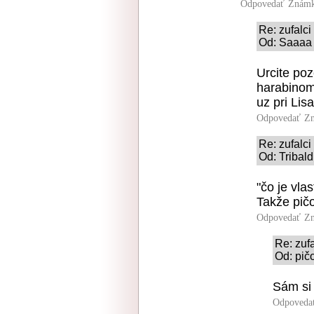
Odpovedať
Známk
Re: zufalci
Od: Saaaa 
Urcite poz
harabinom.
uz pri Lis
Odpovedať
Zn
Re: zufalci
Od: Tribald
"čo je vla
Takže pičo
Odpovedať
Zn
Re: zufa
Od: pič
Sám si 
Odpoveda