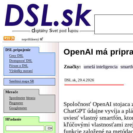
neprihlásený
OpenAI má pripra
DSL pripojenie
Ceny DSL
Dostupnosť DSL
Fórum o DSL
Značky:
umelá inteligencia
smartf
Výsledky meraní
DSL.sk, 29.4.2026
Satelitná mapa SR
Merače
Speedmeter
Merania
Spoločnosť OpenAI stojaca 
Pingmeter
Googlemeter
ChatGPT údajne vyvíja a pl
uviesť vlastný smartfón, kto
Hľadanie
kľúčovými vlastnosťami zr
funkcie založené na metóda