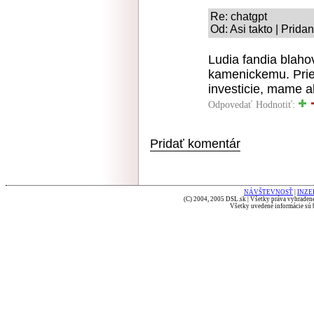
Re: chatgpt
Od: Asi takto | Prida
Ludia fandia blahov
kamenickemu. Prie
investicie, mame a
Odpovedať
Hodnotiť:
Pridať komentár
NÁVŠTEVNOSŤ
|
INZE
(C) 2004, 2005 DSL.sk | Všetky práva vyhradené
Všetky uvedené informácie sú b