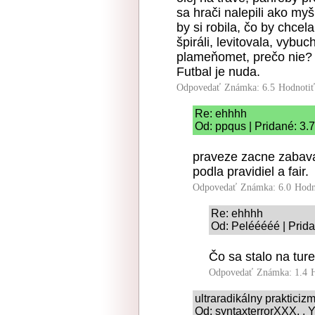
sa hrači nalepili ako myš
by si robila, čo by chcel
špiráli, levitovala, vybuc
plameňomet, prečo nie?
Futbal je nuda.
Odpovedať
Známka: 6.5
Hodnoti
Re: ehhhh
Od: ppqus | Pridané: 3.
praveze zacne zabava
podla pravidiel a fair.
Odpovedať
Známka: 6.0
Hodn
Re: ehhhh
Od: Pelééééé | Prida
Čo sa stalo na tur
Odpovedať
Známka: 1.4
ultraradikálny prakticiz
Od: syntaxterrorXXX, . Y