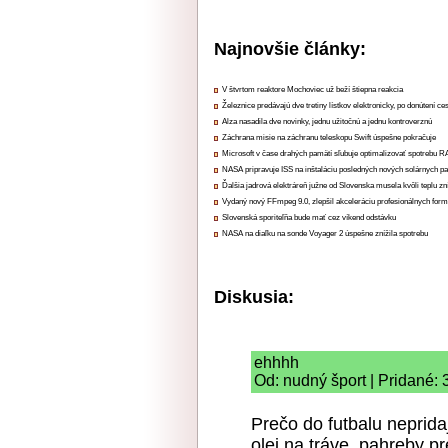
Najnovšie články:
V štvrtom reaktore Mochoviec už beží štiepna reakcia
Železnice predávajú dve tretiny lístkov elektronicky, po donútení ce
Alza nasadila dve novinky, jednu užitočnú a jednu kontroverznú
Záchrana misie na záchranu teleskopu Swift úspešne pokračuje
Microsoft v čase drahých pamätí sľubuje optimalizovať spotrebu
NASA pripravuje ISS na inštaláciu posledných nových solárnych p
Ďalšia jadrová elektráreň južne od Slovenska musela kvôli teplu zn
Vydaný nový FFmpeg 9.0, zlepšil akceleráciu profesionálnych form
Slovenská sporiteľňa bude mať cez víkend odstávku
NASA na diaľku na sonde Voyager 2 úspešne znížila spotrebu
Diskusia:
ehhhh
Od: nudný šport | Pridané: 
Prečo do futbalu neprida
olej na tráve, pahreby p