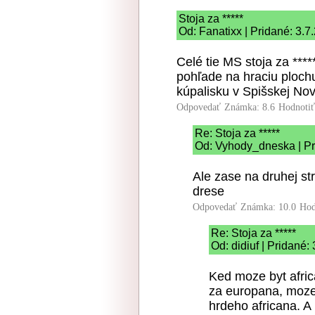
Stoja za *****
Od: Fanatixx | Pridané: 3.7
Celé tie MS stoja za ****
pohľade na hraciu ploch
kúpalisku v Spišskej Nov
Odpovedať
Známka: 8.6
Hodnoti
Re: Stoja za *****
Od: Vyhody_dneska | Pr
Ale zase na druhej s
drese
Odpovedať
Známka: 10.0
Hod
Re: Stoja za *****
Od: didiuf | Pridané:
Ked moze byt afri
za europana, moze
hrdeho africana. 