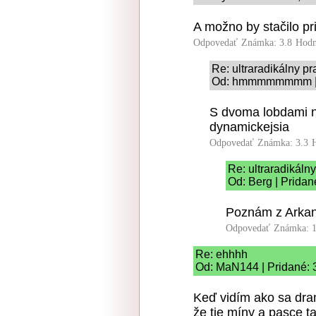
A možno by stačilo pr
Odpovedať
Známka: 3.8
Hodn
Re: ultraradikálny pr
Od: hmmmmmmmm | P
S dvoma lobdami n
dynamickejsia
Odpovedať
Známka: 3.3
Re: ultraradikáln
Od: Berg | Pridan
Poznám z Arkan
Odpovedať
Známka: 1
Re: ehhhh
Od: MaN144 | Pridané: 
Keď vidím ako sa dram
že tie míny a pasce t