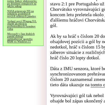
tretiny lístkov elektronicky,
stavu 2:1 pre Portugalsko už
po donútení cestujúcich na
takýto nákup
Chorvátsko vyrovnávajúci gó
NASA pripravuje ISS na
koncom letu preletela okolo
inštaláciu posledných
nových solárnych panelov
ďalšiemu hráčovi Chorvátska
Vydaný nový FFmpeg 9.0,
zlepšil akceleráciu
gól.
profesionálnych formátov
videa
Microsoft v čase drahých
Ak by sa hráč s číslom 20 do
pamätí sľubuje
optimalizovať spotrebu
ofsajdovej pozícii a gól by n
RAM vo Windows 11
nedotkol, hráč s číslom 15 b
záberov situácie z rozličnýc
hráč číslo 20 lopty dotkol.
Dáta z IMU senzora, ktoré bo
synchronizovanom prehrávaní
číslom 20 zaznamenal zmenu 
tieto dáta ukazuje na
tomto 
Vyrovnávajúci gól tak nebol
ofsajde bol zápas ukončený 