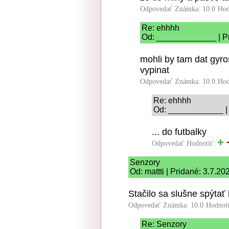
Odpovedať
Známka: 10.0
Hod
Re: ehhhh
Od: _____________ | Pr
mohli by tam dat gyr
vypinat
Odpovedať
Známka: 10.0
Hod
Re: ehhhh
Od: ____________ | 
... do futbalky
Odpovedať
Hodnotiť:
Senzory
Od: mattti | Pridané: 3.7.20
Stačilo sa slušne spýtať 
Odpovedať
Známka: 10.0
Hodnot
Re: Senzory