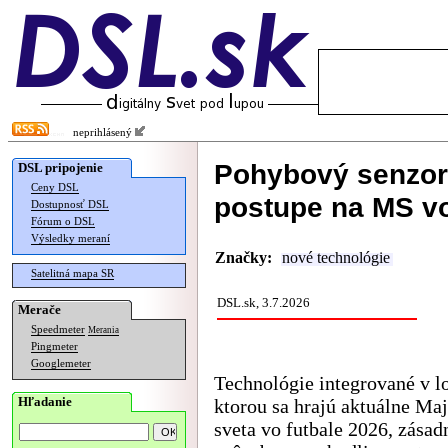
neprihlásený
Pohybový senzor 
DSL pripojenie
Ceny DSL
postupe na MS vo
Dostupnosť DSL
Fórum o DSL
Výsledky meraní
Značky:
nové technológie
Satelitná mapa SR
DSL.sk, 3.7.2026
Merače
Speedmeter
Merania
Pingmeter
Googlemeter
Technológie integrované v lo
Hľadanie
ktorou sa hrajú aktuálne Maj
sveta vo futbale 2026, zása