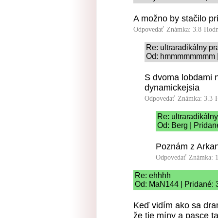
A možno by stačilo pr
Odpovedať
Známka: 3.8
Hodn
Re: ultraradikálny pr
Od: hmmmmmmmm | P
S dvoma lobdami n
dynamickejsia
Odpovedať
Známka: 3.3
Re: ultraradikáln
Od: Berg | Pridan
Poznám z Arkan
Odpovedať
Známka: 1
Re: ehhhh
Od: MaN144 | Pridané: 
Keď vidím ako sa dram
že tie míny a pasce t