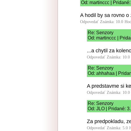
Od: martinccc | Pridané
A hodil by sa rovno o
Odpovedať
Známka: 10.0
Hod
Re: Senzory
Od: martinccc | Prid
...a chytil za koleno
Odpovedať
Známka: 10.0
Re: Senzory
Od: ahhahaa | Prida
A predstavme si keb
Odpovedať
Známka: 10.0
Re: Senzory
Od: JLO | Pridané: 3
Za predpokladu, ze
Odpovedať
Známka: 5.0