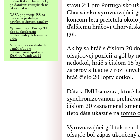
tretiny lístkov elektronicky,
stavu 2:1 pre Portugalsko už
po donútení cestujúcich na
takýto nákup
Chorvátsko vyrovnávajúci gó
NASA pripravuje ISS na
koncom letu preletela okolo
inštaláciu posledných
nových solárnych panelov
ďalšiemu hráčovi Chorvátska
Vydaný nový FFmpeg 9.0,
zlepšil akceleráciu
gól.
profesionálnych formátov
videa
Microsoft v čase drahých
Ak by sa hráč s číslom 20 do
pamätí sľubuje
optimalizovať spotrebu
ofsajdovej pozícii a gól by n
RAM vo Windows 11
nedotkol, hráč s číslom 15 b
záberov situácie z rozličnýc
hráč číslo 20 lopty dotkol.
Dáta z IMU senzora, ktoré bo
synchronizovanom prehrávaní
číslom 20 zaznamenal zmenu 
tieto dáta ukazuje na
tomto 
Vyrovnávajúci gól tak nebol
ofsajde bol zápas ukončený 