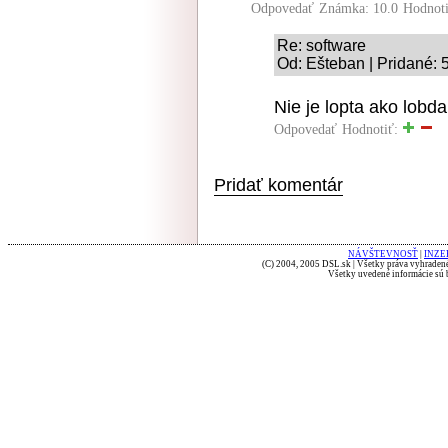
Odpovedať
Známka: 10.0
Hodnot
Re: software
Od: Ešteban | Pridané: 
Nie je lopta ako lobda
Odpovedať
Hodnotiť:
Pridať komentár
NÁVŠTEVNOSŤ
|
INZE
(C) 2004, 2005 DSL.sk | Všetky práva vyhradené
Všetky uvedené informácie sú b