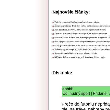
Najnovšie články:
V štvrtom reaktore Mochoviec už beží štiepna reakcia
Železnice predávajú dve tretiny lístkov elektronicky, po donútení ce
Alza nasadila dve novinky, jednu užitočnú a jednu kontroverznú
Záchrana misie na záchranu teleskopu Swift úspešne pokračuje
Microsoft v čase drahých pamätí sľubuje optimalizovať spotrebu
NASA pripravuje ISS na inštaláciu posledných nových solárnych p
Ďalšia jadrová elektráreň južne od Slovenska musela kvôli teplu zn
Vydaný nový FFmpeg 9.0, zlepšil akceleráciu profesionálnych form
Slovenská sporiteľňa bude mať cez víkend odstávku
NASA na diaľku na sonde Voyager 2 úspešne znížila spotrebu
Diskusia:
ehhhh
Od: nudný šport | Pridané: 
Prečo do futbalu neprida
olej na tráve, pahreby p