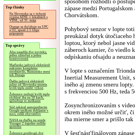
spôsobom rozhodli o postup
Top články
zápase medzi Portugalskom 
Chorvátskom.
Na Slovensku sa v tichosti
vypína ADSL v lokalitách s
VDSL, už 31. mája
Orange sa doťahuje na UPC
Pohybový senzor v lopte toti
a O2, spustí 2.5 Gbps
pripojenie
preukázal dotyk útočiaceho 
loptou, ktorý nebol jasne vid
Top správy
záberoch kamier, čo viedlo k
Alza nasadila dve novinky,
odpískaniu ofsajdu a neuzna
jednu užitočnú a jednu
kontroverznú
Maďarsko jadrovú elektráreň
nakoniec kompletne
V lopte s označením Trionda
neodstavilo, Rumunsko mení
tok Dunaja
Inertial Measurement Unit, 
Ďalšia jadrová elektráreň
iného aj zmenu smeru lopty.
južne od Slovenska musela
kvôli teplu znížiť výkon
s frekvenciou 500 Hz, teda 5
Železnice znižujú kvôli teplu
rýchlosť iba na 50 km/h,
spôsobuje to meškanie
Zosynchronizovaním s videom
Súd zakázal samojazdiacim
Google taxíkom dobíjanie v
okrem iného možné určiť, či
noci, rušili obyvateľov
iba mierne smer a prišlo tak
NASA na diaľku na sonde
Voyager 2 úspešne znížila
spotrebu
V šesťnásťfinálovom zápase
Železnice predávajú dve