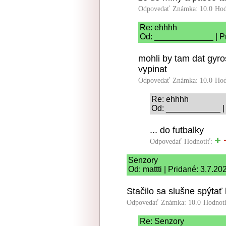
Odpovedať
Známka: 10.0
Hod
Re: ehhhh
Od: _____________ | Pr
mohli by tam dat gyr
vypinat
Odpovedať
Známka: 10.0
Hod
Re: ehhhh
Od: ____________ | 
... do futbalky
Odpovedať
Hodnotiť:
Senzory
Od: mattti | Pridané: 3.7.20
Stačilo sa slušne spýtať 
Odpovedať
Známka: 10.0
Hodnot
Re: Senzory