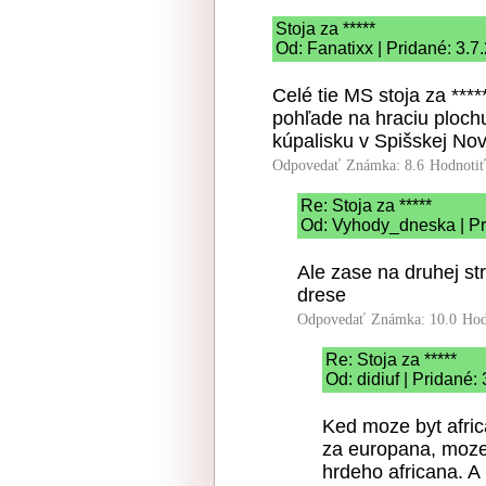
Stoja za *****
Od: Fanatixx | Pridané: 3.7
Celé tie MS stoja za ****
pohľade na hraciu ploch
kúpalisku v Spišskej Nov
Odpovedať
Známka: 8.6
Hodnoti
Re: Stoja za *****
Od: Vyhody_dneska | Pr
Ale zase na druhej s
drese
Odpovedať
Známka: 10.0
Hod
Re: Stoja za *****
Od: didiuf | Pridané:
Ked moze byt afri
za europana, moze
hrdeho africana. 