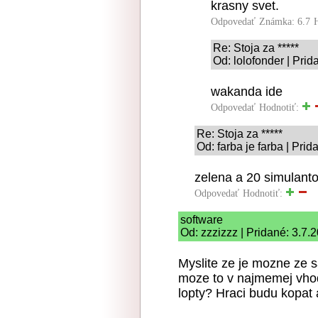
krasny svet.
Odpovedať
Známka: 6.7
Re: Stoja za *****
Od: lolofonder | Pri
wakanda ide
Odpovedať
Hodnotiť:
Re: Stoja za *****
Od: farba je farba | Pri
zelena a 20 simulant
Odpovedať
Hodnotiť:
software
Od: zzzizzz | Pridané: 3.7.
Myslite ze je mozne ze sa
moze to v najmemej vhod
lopty? Hraci budu kopat 