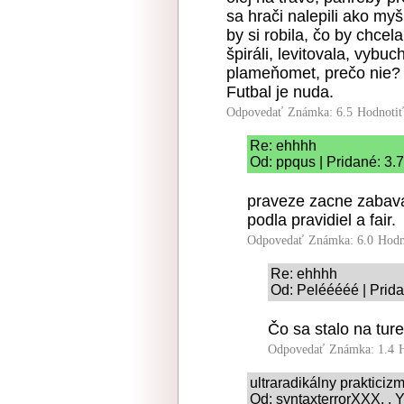
sa hrači nalepili ako myš
by si robila, čo by chcel
špiráli, levitovala, vybuc
plameňomet, prečo nie?
Futbal je nuda.
Odpovedať
Známka: 6.5
Hodnoti
Re: ehhhh
Od: ppqus | Pridané: 3.
praveze zacne zabava
podla pravidiel a fair.
Odpovedať
Známka: 6.0
Hodn
Re: ehhhh
Od: Pelééééé | Prida
Čo sa stalo na tur
Odpovedať
Známka: 1.4
ultraradikálny prakticiz
Od: syntaxterrorXXX, . Y