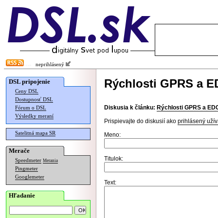
neprihlásený
Rýchlosti GPRS a ED
DSL pripojenie
Ceny DSL
Dostupnosť DSL
Diskusia k článku:
Rýchlosti GPRS a EDGE
Fórum o DSL
Výsledky meraní
Prispievajte do diskusií ako
prihlásený užív
Satelitná mapa SR
Meno:
Merače
Titulok:
Speedmeter
Merania
Pingmeter
Googlemeter
Text:
Hľadanie