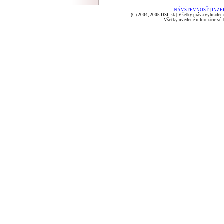
NÁVŠTEVNOSŤ
|
INZE
(C) 2004, 2005 DSL.sk | Všetky práva vyhradené
Všetky uvedené informácie sú b