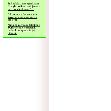
Súd zakázal samojazdiacim
Google taxíkom dobíjanie v
noci, rušili obyvateľov
NASA na diaľku na sonde
Voyager 2 úspešne znížila
spotrebu
Misia na záchranu teleskopu
Swift ešte nie je stratená,
podarilo sa spomaliť jej
otáčanie