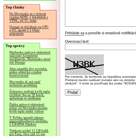
Top články
Na Slovensku sa v tichosti
vypína ADSL v lokalitách s
VDSL, už 31. mája
Orange sa doťahuje na UPC
a O2, spustí 2.5 Gbps
Prihláste sa
a povoľte si emailové notifiká
pripojenie
Overovací text:
Top správy
Maďarsko jadrovú elektráreň
nakoniec kompletne
neodstavilo, Rumunsko mení
tok Dunaja
Alza nasadila dve novinky,
jednu užitočnú a jednu
kontroverznú
Pre overenie, že komentár sa nepridáva automatizov
Písmená musíte zadávať rovnako ako na obrázku veľk
Slovensko.sk má opäť
obrázok". V texte sa používajú iba znaky "BC
technické problémy
Železnice znižujú kvôli teplu
rýchlosť iba na 50 km/h,
spôsobuje to meškanie
Ďalšia jadrová elektráreň
južne od Slovenska musela
kvôli teplu znížiť výkon
V Poľsku spustili takmer
gigawatthodinové úložisko,
z LiFePO4 článkov
Telekom pridal 12 GB balík
pre Easy, chce zaň 12 eur