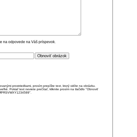
cie na odpovede na Váš príspevok.
anými prostriedkami, prosím prepíšte text, ktorý vidíte na obrázku.
é. Pokiaľ text neviete prečítať, kliknite prosím na tlačidlo "Obnoviť
DJKMPRSVWXY1234589".