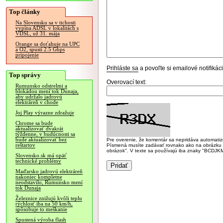
Top články
Na Slovensku sa v tichosti
vypína ADSL v lokalitách s
VDSL, už 31. mája
Orange sa doťahuje na UPC
a O2, spustí 2.5 Gbps
pripojenie
Prihláste sa
a povoľte si emailové notifiká
Top správy
Overovací text:
Rumunsko odstrelmi a
blokádou mení tok Dunaja,
aby udržalo jadrovú
elektráreň v chode
Joj Play výrazne zdražuje
Chrome sa bude
aktualizovať dvakrát
týždenne, v budúcnosti sa
bude aktualizovať bez
Pre overenie, že komentár sa nepridáva automatizov
reštartov
Písmená musíte zadávať rovnako ako na obrázku veľk
obrázok". V texte sa používajú iba znaky "BC
Slovensko.sk má opäť
technické problémy
Maďarsko jadrovú elektráreň
nakoniec kompletne
neodstavilo, Rumunsko mení
tok Dunaja
Železnice znižujú kvôli teplu
rýchlosť iba na 50 km/h,
spôsobuje to meškanie
Spustená výroba flash