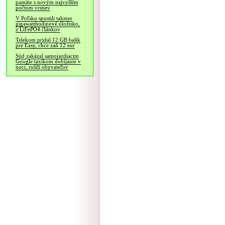
pamäte s novým najvyšším
počtom vrstiev
V Poľsku spustili takmer
gigawatthodinové úložisko,
z LiFePO4 článkov
Telekom pridal 12 GB balík
pre Easy, chce zaň 12 eur
Súd zakázal samojazdiacim
Google taxíkom dobíjanie v
noci, rušili obyvateľov