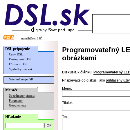
neprihlásený
Programovateľný LE
DSL pripojenie
Ceny DSL
obrázkami
Dostupnosť DSL
Fórum o DSL
Výsledky meraní
Diskusia k článku:
Programovateľný LED 
Satelitná mapa SR
Prispievajte do diskusií ako
prihlásený užív
Meno:
Merače
Speedmeter
Merania
Pingmeter
Titulok:
Googlemeter
Hľadanie
Text: