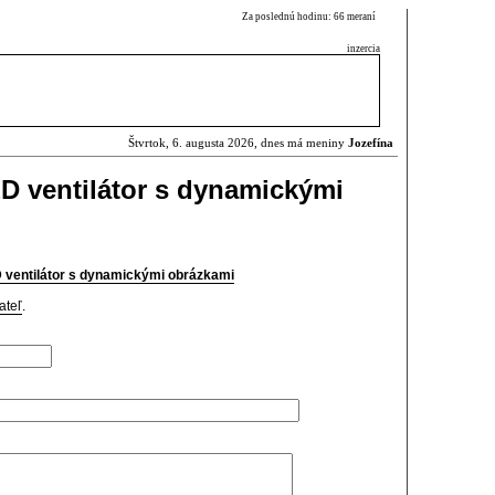
Za poslednú hodinu: 66 meraní
inzercia
Štvrtok, 6. augusta 2026, dnes má meniny
Jozefína
D ventilátor s dynamickými
ventilátor s dynamickými obrázkami
ateľ
.