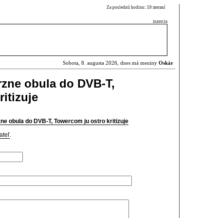
Za poslednú hodinu: 59 meraní
inzercia
Sobota, 8. augusta 2026, dnes má meniny
Oskár
rzne obula do DVB-T,
itizuje
ne obula do DVB-T, Towercom ju ostro kritizuje
ateľ
.