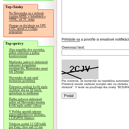
Top články
Na Slovensku sa v tichosti
vypína ADSL v lokalitách s
VDSL, už 31. mája
Orange sa doťahuje na UPC
a O2, spustí 2.5 Gbps
pripojenie
Prihláste sa
a povoľte si emailové notifiká
Top správy
Overovací text:
Alza nasadila dve novinky,
jednu užitočnú a jednu
kontroverznú
Maďarsko jadrovú elektráreň
nakoniec kompletne
neodstavilo, Rumunsko mení
tok Dunaja
Slovensko.sk má opäť
technické problémy
Pre overenie, že komentár sa nepridáva automatizov
Písmená musíte zadávať rovnako ako na obrázku veľk
Železnice znižujú kvôli teplu
obrázok". V texte sa používajú iba znaky "BC
rýchlosť iba na 50 km/h,
spôsobuje to meškanie
Ďalšia jadrová elektráreň
južne od Slovenska musela
kvôli teplu znížiť výkon
V Poľsku spustili takmer
gigawatthodinové úložisko,
z LiFePO4 článkov
Telekom pridal 12 GB balík
pre Easy, chce zaň 12 eur