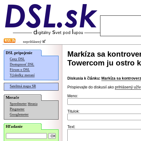
neprihlásený
Markíza sa kontrove
DSL pripojenie
Ceny DSL
Towercom ju ostro kr
Dostupnosť DSL
Fórum o DSL
Výsledky meraní
Diskusia k článku:
Markíza sa kontroverz
Satelitná mapa SR
Prispievajte do diskusií ako
prihlásený užív
Meno:
Merače
Speedmeter
Merania
Pingmeter
Titulok:
Googlemeter
Hľadanie
Text: