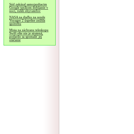
Súd zakázal samojazdiacim
Google taxíkom dobíjanie v
noci, rušili obyvateľov
NASA na diaľku na sonde
Voyager 2 úspešne znížila
spotrebu
Misia na záchranu teleskopu
Swift ešte nie je stratená,
podarilo sa spomaliť jej
otáčanie