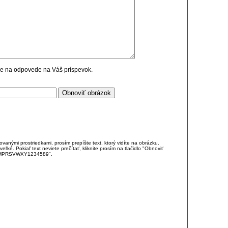
cie na odpovede na Váš príspevok.
anými prostriedkami, prosím prepíšte text, ktorý vidíte na obrázku.
é. Pokiaľ text neviete prečítať, kliknite prosím na tlačidlo "Obnoviť
DJKMPRSVWXY1234589".