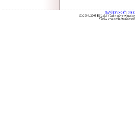
NÁVŠTEVNOSŤ
|
INZE
(C) 2004, 2005 DSL.sk | Všetky práva vyhradené
Všetky uvedené informácie sú b