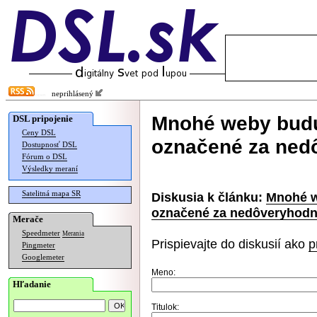
neprihlásený
Mnohé weby budú
DSL pripojenie
Ceny DSL
označené za ned
Dostupnosť DSL
Fórum o DSL
Výsledky meraní
Satelitná mapa SR
Diskusia k článku:
Mnohé w
označené za nedôveryhod
Merače
Speedmeter
Merania
Prispievajte do diskusií ako
p
Pingmeter
Googlemeter
Meno:
Hľadanie
Titulok: