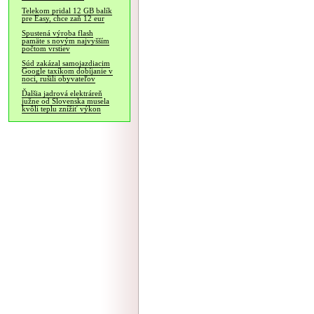
Telekom pridal 12 GB balík
pre Easy, chce zaň 12 eur
Spustená výroba flash
pamäte s novým najvyšším
počtom vrstiev
Súd zakázal samojazdiacim
Google taxíkom dobíjanie v
noci, rušili obyvateľov
Ďalšia jadrová elektráreň
južne od Slovenska musela
kvôli teplu znížiť výkon