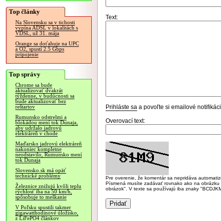
Top články
Text:
Na Slovensku sa v tichosti
vypína ADSL v lokalitách s
VDSL, už 31. mája
Orange sa doťahuje na UPC
a O2, spustí 2.5 Gbps
pripojenie
Top správy
Chrome sa bude
aktualizovať dvakrát
týždenne, v budúcnosti sa
bude aktualizovať bez
Prihláste sa
a povoľte si emailové notifiká
reštartov
Rumunsko odstrelmi a
Overovací text:
blokádou mení tok Dunaja,
aby udržalo jadrovú
elektráreň v chode
Maďarsko jadrovú elektráreň
nakoniec kompletne
neodstavilo, Rumunsko mení
tok Dunaja
Slovensko.sk má opäť
technické problémy
Pre overenie, že komentár sa nepridáva automatizov
Písmená musíte zadávať rovnako ako na obrázku veľk
Železnice znižujú kvôli teplu
obrázok". V texte sa používajú iba znaky "BC
rýchlosť iba na 50 km/h,
spôsobuje to meškanie
V Poľsku spustili takmer
gigawatthodinové úložisko,
z LiFePO4 článkov