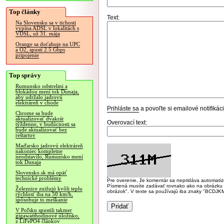
Top články
Text:
Na Slovensku sa v tichosti
vypína ADSL v lokalitách s
VDSL, už 31. mája
Orange sa doťahuje na UPC
a O2, spustí 2.5 Gbps
pripojenie
Top správy
Rumunsko odstrelmi a
blokádou mení tok Dunaja,
aby udržalo jadrovú
elektráreň v chode
Prihláste sa
a povoľte si emailové notifiká
Chrome sa bude
aktualizovať dvakrát
Overovací text:
týždenne, v budúcnosti sa
bude aktualizovať bez
reštartov
Maďarsko jadrovú elektráreň
nakoniec kompletne
neodstavilo, Rumunsko mení
tok Dunaja
Slovensko.sk má opäť
technické problémy
Pre overenie, že komentár sa nepridáva automatizov
Písmená musíte zadávať rovnako ako na obrázku veľk
Železnice znižujú kvôli teplu
obrázok". V texte sa používajú iba znaky "BC
rýchlosť iba na 50 km/h,
spôsobuje to meškanie
V Poľsku spustili takmer
gigawatthodinové úložisko,
z LiFePO4 článkov