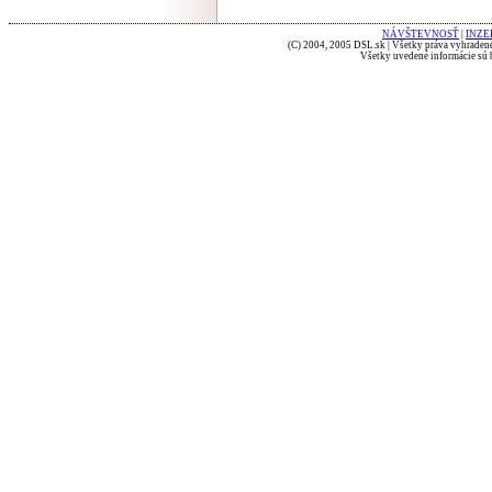
NÁVŠTEVNOSŤ
|
INZE
(C) 2004, 2005 DSL.sk | Všetky práva vyhradené
Všetky uvedené informácie sú b