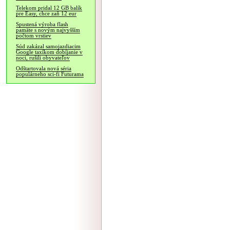
Telekom pridal 12 GB balík
pre Easy, chce zaň 12 eur
Spustená výroba flash
pamäte s novým najvyšším
počtom vrstiev
Súd zakázal samojazdiacim
Google taxíkom dobíjanie v
noci, rušili obyvateľov
Odštartovala nová séria
populárneho sci-fi Futurama