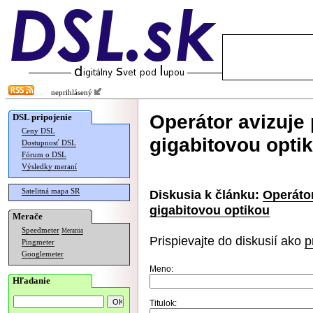
neprihlásený
Operátor avizuje 
DSL pripojenie
Ceny DSL
gigabitovou opti
Dostupnosť DSL
Fórum o DSL
Výsledky meraní
Satelitná mapa SR
Diskusia k článku:
Operátor
gigabitovou optikou
Merače
Speedmeter
Merania
Prispievajte do diskusií ako
p
Pingmeter
Googlemeter
Meno:
Hľadanie
Titulok: