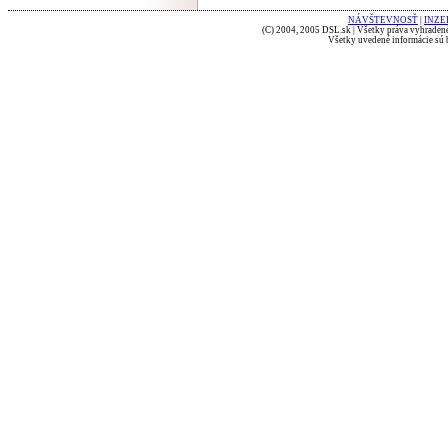
NÁVŠTEVNOSŤ
|
INZE
(C) 2004, 2005 DSL.sk | Všetky práva vyhradené
Všetky uvedené informácie sú b