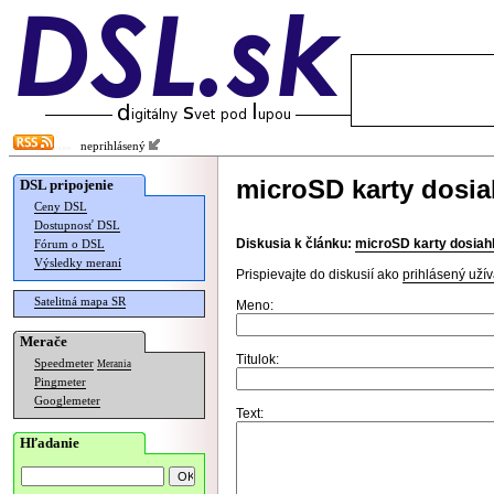
neprihlásený
microSD karty dosiah
DSL pripojenie
Ceny DSL
Dostupnosť DSL
Diskusia k článku:
microSD karty dosiahl
Fórum o DSL
Výsledky meraní
Prispievajte do diskusií ako
prihlásený užív
Satelitná mapa SR
Meno:
Merače
Titulok:
Speedmeter
Merania
Pingmeter
Googlemeter
Text:
Hľadanie