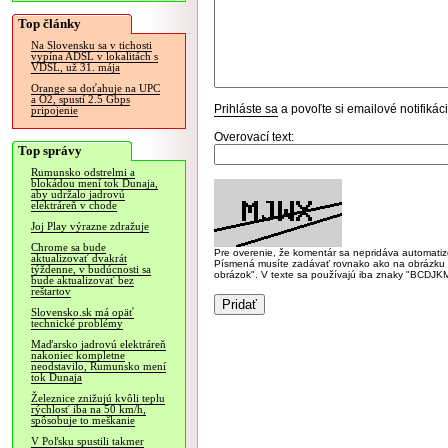
Top články
Na Slovensku sa v tichosti
vypína ADSL v lokalitách s
VDSL, už 31. mája
Orange sa doťahuje na UPC
a O2, spustí 2.5 Gbps
Prihláste sa
a povoľte si emailové notifiká
pripojenie
Overovací text:
Top správy
Rumunsko odstrelmi a
blokádou mení tok Dunaja,
aby udržalo jadrovú
elektráreň v chode
Joj Play výrazne zdražuje
Chrome sa bude
Pre overenie, že komentár sa nepridáva automatizov
aktualizovať dvakrát
Písmená musíte zadávať rovnako ako na obrázku veľk
týždenne, v budúcnosti sa
obrázok". V texte sa používajú iba znaky "BC
bude aktualizovať bez
reštartov
Slovensko.sk má opäť
technické problémy
Maďarsko jadrovú elektráreň
nakoniec kompletne
neodstavilo, Rumunsko mení
tok Dunaja
Železnice znižujú kvôli teplu
rýchlosť iba na 50 km/h,
spôsobuje to meškanie
V Poľsku spustili takmer