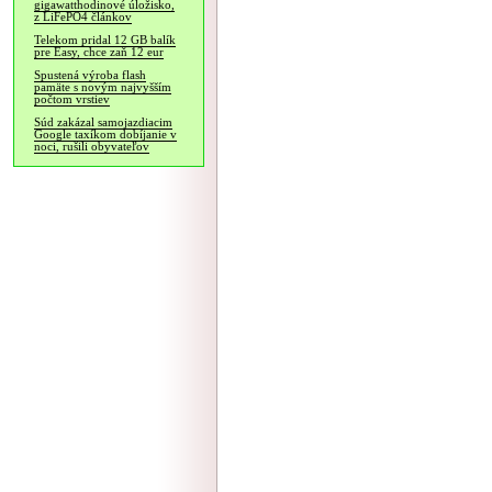
gigawatthodinové úložisko,
z LiFePO4 článkov
Telekom pridal 12 GB balík
pre Easy, chce zaň 12 eur
Spustená výroba flash
pamäte s novým najvyšším
počtom vrstiev
Súd zakázal samojazdiacim
Google taxíkom dobíjanie v
noci, rušili obyvateľov