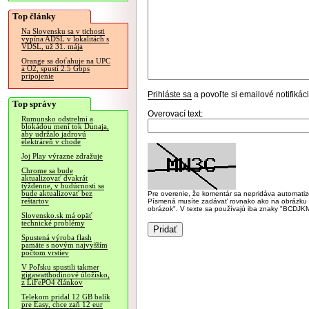
Top články
Na Slovensku sa v tichosti
vypína ADSL v lokalitách s
VDSL, už 31. mája
Orange sa doťahuje na UPC
a O2, spustí 2.5 Gbps
pripojenie
Prihláste sa
a povoľte si emailové notifiká
Top správy
Overovací text:
Rumunsko odstrelmi a
blokádou mení tok Dunaja,
aby udržalo jadrovú
elektráreň v chode
Joj Play výrazne zdražuje
Chrome sa bude
aktualizovať dvakrát
týždenne, v budúcnosti sa
bude aktualizovať bez
Pre overenie, že komentár sa nepridáva automatizov
reštartov
Písmená musíte zadávať rovnako ako na obrázku veľk
obrázok". V texte sa používajú iba znaky "BC
Slovensko.sk má opäť
technické problémy
Spustená výroba flash
pamäte s novým najvyšším
počtom vrstiev
V Poľsku spustili takmer
gigawatthodinové úložisko,
z LiFePO4 článkov
Telekom pridal 12 GB balík
pre Easy, chce zaň 12 eur