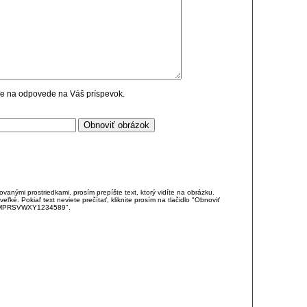
cie na odpovede na Váš príspevok.
anými prostriedkami, prosím prepíšte text, ktorý vidíte na obrázku.
é. Pokiaľ text neviete prečítať, kliknite prosím na tlačidlo "Obnoviť
DJKMPRSVWXY1234589".