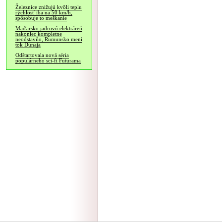
Železnice znižujú kvôli teplu
rýchlosť iba na 50 km/h,
spôsobuje to meškanie
Maďarsko jadrovú elektráreň
nakoniec kompletne
neodstavilo, Rumunsko mení
tok Dunaja
Odštartovala nová séria
populárneho sci-fi Futurama