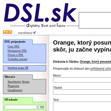
neprihlásený
Orange, ktorý posun
DSL pripojenie
Ceny DSL
skôr, ju začne vypín
Dostupnosť DSL
Fórum o DSL
Výsledky meraní
Diskusia k článku:
Orange, ktorý posunul 
Satelitná mapa SR
Prispievajte do diskusií ako
prihlásený užív
Meno:
Merače
Speedmeter
Merania
Pingmeter
Titulok:
Googlemeter
Hľadanie
Text: