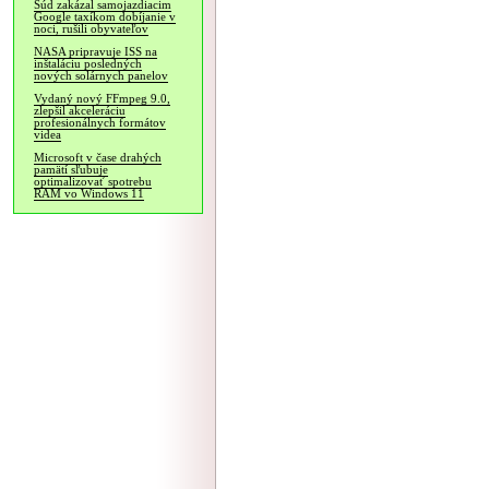
Súd zakázal samojazdiacim
Google taxíkom dobíjanie v
noci, rušili obyvateľov
NASA pripravuje ISS na
inštaláciu posledných
nových solárnych panelov
Vydaný nový FFmpeg 9.0,
zlepšil akceleráciu
profesionálnych formátov
videa
Microsoft v čase drahých
pamätí sľubuje
optimalizovať spotrebu
RAM vo Windows 11