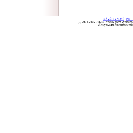
NÁVŠTEVNOSŤ
|
INZE
(C) 2004, 2005 DSL.sk | Všetky práva vyhradené
Všetky uvedené informácie sú b