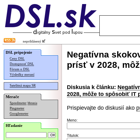
neprihlásený
Negatívna skoko
DSL pripojenie
Ceny DSL
prísť v 2028, mô
Dostupnosť DSL
Fórum o DSL
Výsledky meraní
Satelitná mapa SR
Diskusia k článku:
Negatív
2028, môže to spôsobiť IT
Merače
Speedmeter
Merania
Prispievajte do diskusií ako
p
Pingmeter
Googlemeter
Meno:
Hľadanie
Titulok: