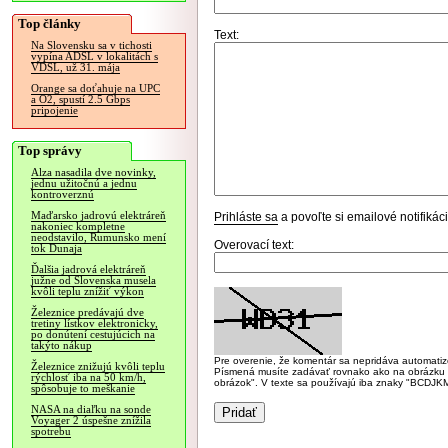
Top články
Text:
Na Slovensku sa v tichosti
vypína ADSL v lokalitách s
VDSL, už 31. mája
Orange sa doťahuje na UPC
a O2, spustí 2.5 Gbps
pripojenie
Top správy
Alza nasadila dve novinky,
jednu užitočnú a jednu
kontroverznú
Maďarsko jadrovú elektráreň
Prihláste sa
a povoľte si emailové notifiká
nakoniec kompletne
neodstavilo, Rumunsko mení
Overovací text:
tok Dunaja
Ďalšia jadrová elektráreň
južne od Slovenska musela
kvôli teplu znížiť výkon
Železnice predávajú dve
tretiny lístkov elektronicky,
po donútení cestujúcich na
takýto nákup
Pre overenie, že komentár sa nepridáva automatizov
Železnice znižujú kvôli teplu
Písmená musíte zadávať rovnako ako na obrázku veľk
rýchlosť iba na 50 km/h,
obrázok". V texte sa používajú iba znaky "BC
spôsobuje to meškanie
NASA na diaľku na sonde
Voyager 2 úspešne znížila
spotrebu