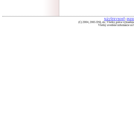
NÁVŠTEVNOSŤ
|
INZE
(C) 2004, 2005 DSL.sk | Všetky práva vyhradené
Všetky uvedené informácie sú b