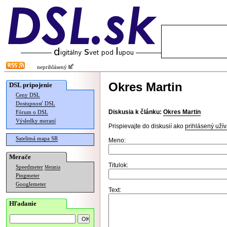
neprihlásený
Okres Martin
DSL pripojenie
Ceny DSL
Dostupnosť DSL
Diskusia k článku:
Okres Martin
Fórum o DSL
Výsledky meraní
Prispievajte do diskusií ako
prihlásený užív
Satelitná mapa SR
Meno:
Merače
Titulok:
Speedmeter
Merania
Pingmeter
Googlemeter
Text:
Hľadanie