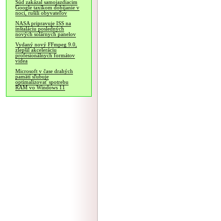
Súd zakázal samojazdiacim
Google taxíkom dobíjanie v
noci, rušili obyvateľov
NASA pripravuje ISS na
inštaláciu posledných
nových solárnych panelov
Vydaný nový FFmpeg 9.0,
zlepšil akceleráciu
profesionálnych formátov
videa
Microsoft v čase drahých
pamätí sľubuje
optimalizovať spotrebu
RAM vo Windows 11