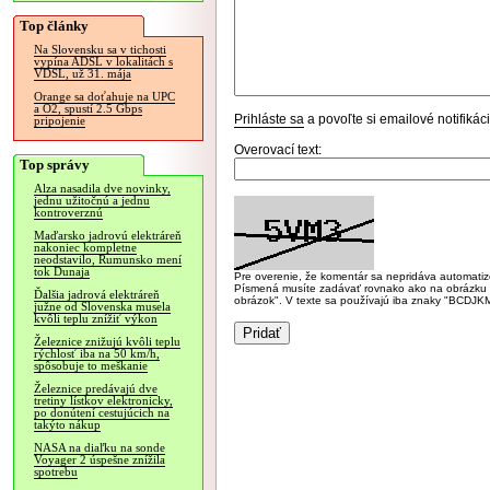
Top články
Na Slovensku sa v tichosti
vypína ADSL v lokalitách s
VDSL, už 31. mája
Orange sa doťahuje na UPC
a O2, spustí 2.5 Gbps
Prihláste sa
a povoľte si emailové notifiká
pripojenie
Overovací text:
Top správy
Alza nasadila dve novinky,
jednu užitočnú a jednu
kontroverznú
Maďarsko jadrovú elektráreň
nakoniec kompletne
neodstavilo, Rumunsko mení
tok Dunaja
Pre overenie, že komentár sa nepridáva automatizov
Písmená musíte zadávať rovnako ako na obrázku veľk
Ďalšia jadrová elektráreň
obrázok". V texte sa používajú iba znaky "BC
južne od Slovenska musela
kvôli teplu znížiť výkon
Železnice znižujú kvôli teplu
rýchlosť iba na 50 km/h,
spôsobuje to meškanie
Železnice predávajú dve
tretiny lístkov elektronicky,
po donútení cestujúcich na
takýto nákup
NASA na diaľku na sonde
Voyager 2 úspešne znížila
spotrebu