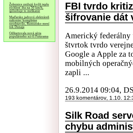
FBI tvrdo krit
Železnice znižujú kvôli teplu
rýchlosť iba na 50 km/h,
spôsobuje to meškanie
šifrovanie dát
Maďarsko jadrovú elektráreň
nakoniec kompletne
neodstavilo, Rumunsko mení
tok Dunaja
Americký federálny 
Odštartovala nová séria
populárneho sci-fi Futurama
štvrtok tvrdo verejn
Google a Apple za to
mobilných operačný
zapli ...
26.9.2014 09:04, D
193 komentárov, 1.10. 12:
Silk Road serv
chybu administ