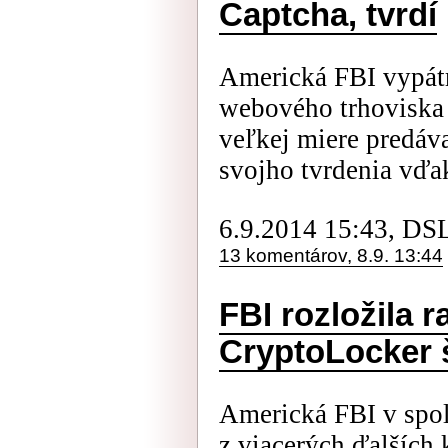
Captcha, tvrdí
Americká FBI vypátr
webového trhoviska 
veľkej miere predáva
svojho tvrdenia vďak
6.9.2014 15:43, DS
13 komentárov, 8.9. 13:44
FBI rozložila
CryptoLocker š
Americká FBI v spol
z viacerých ďalších 