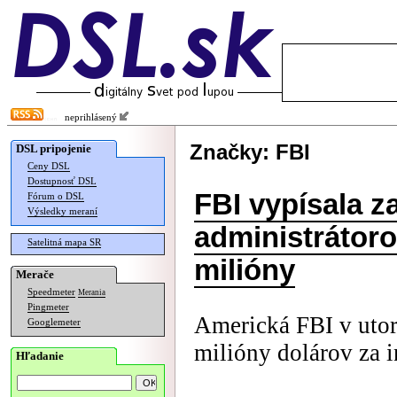
neprihlásený
Značky: FBI
DSL pripojenie
Ceny DSL
Dostupnosť DSL
FBI vypísala z
Fórum o DSL
Výsledky meraní
administrátor
Satelitná mapa SR
milióny
Merače
Speedmeter
Merania
Pingmeter
Americká FBI v uto
Googlemeter
milióny dolárov za i
Hľadanie