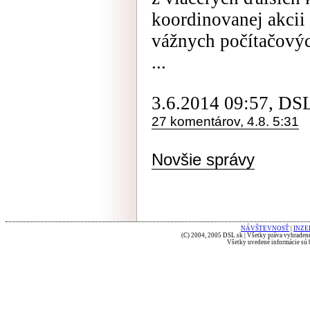
koordinovanej akcii 
vážnych počítačový
...
3.6.2014 09:57, DS
27 komentárov, 4.8. 5:31
Novšie správy
NÁVŠTEVNOSŤ
|
INZE
(C) 2004, 2005 DSL.sk | Všetky práva vyhradené
Všetky uvedené informácie sú b