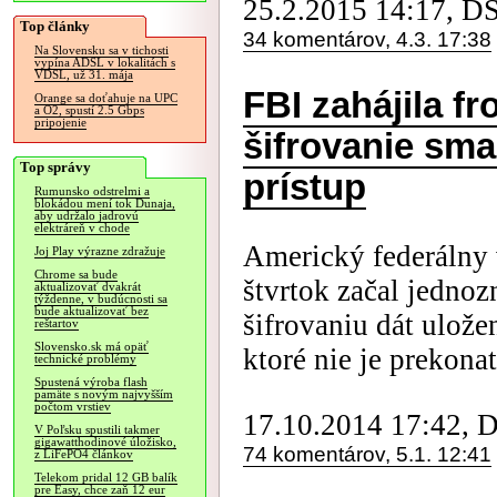
25.2.2015 14:17, D
Top články
34 komentárov, 4.3. 17:38
Na Slovensku sa v tichosti
vypína ADSL v lokalitách s
VDSL, už 31. mája
FBI zahájila fr
Orange sa doťahuje na UPC
a O2, spustí 2.5 Gbps
pripojenie
šifrovanie sma
Top správy
prístup
Rumunsko odstrelmi a
blokádou mení tok Dunaja,
aby udržalo jadrovú
elektráreň v chode
Americký federálny 
Joj Play výrazne zdražuje
Chrome sa bude
štvrtok začal jednoz
aktualizovať dvakrát
týždenne, v budúcnosti sa
bude aktualizovať bez
šifrovaniu dát ulož
reštartov
Slovensko.sk má opäť
ktoré nie je prekonat
technické problémy
Spustená výroba flash
pamäte s novým najvyšším
počtom vrstiev
17.10.2014 17:42, 
V Poľsku spustili takmer
gigawatthodinové úložisko,
74 komentárov, 5.1. 12:41
z LiFePO4 článkov
Telekom pridal 12 GB balík
pre Easy, chce zaň 12 eur