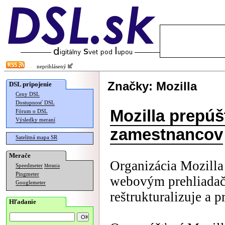
neprihlásený
Značky: Mozilla
DSL pripojenie
Ceny DSL
Dostupnosť DSL
Mozilla prepúš
Fórum o DSL
Výsledky meraní
zamestnancov
Satelitná mapa SR
Merače
Organizácia Mozilla
Speedmeter
Merania
Pingmeter
webovým prehliadač
Googlemeter
reštrukturalizuje a 
Hľadanie