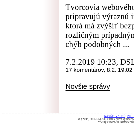
Tvorcovia webového 
pripravujú výraznú 
ktorá má zvýšiť bezp
rozličným prípadný
chýb podobných ...
7.2.2019 10:23, DS
17 komentárov, 8.2. 19:02
Novšie správy
NÁVŠTEVNOSŤ
|
INZE
(C) 2004, 2005 DSL.sk | Všetky práva vyhradené
Všetky uvedené informácie sú b