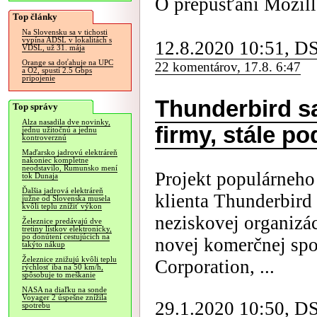
O prepúšťaní Mozill
Top články
Na Slovensku sa v tichosti
vypína ADSL v lokalitách s
12.8.2020 10:51, D
VDSL, už 31. mája
Orange sa doťahuje na UPC
22 komentárov, 17.8. 6:47
a O2, spustí 2.5 Gbps
pripojenie
Thunderbird s
Top správy
Alza nasadila dve novinky,
firmy, stále po
jednu užitočnú a jednu
kontroverznú
Maďarsko jadrovú elektráreň
nakoniec kompletne
neodstavilo, Rumunsko mení
Projekt populárneh
tok Dunaja
Ďalšia jadrová elektráreň
klienta Thunderbird
južne od Slovenska musela
kvôli teplu znížiť výkon
neziskovej organizá
Železnice predávajú dve
tretiny lístkov elektronicky,
po donútení cestujúcich na
novej komerčnej sp
takýto nákup
Železnice znižujú kvôli teplu
Corporation, ...
rýchlosť iba na 50 km/h,
spôsobuje to meškanie
NASA na diaľku na sonde
Voyager 2 úspešne znížila
29.1.2020 10:50, D
spotrebu