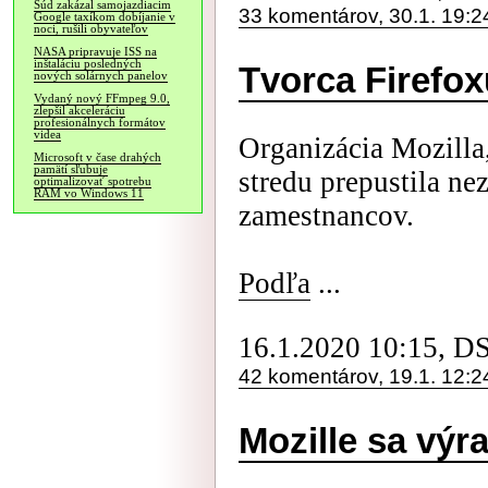
Súd zakázal samojazdiacim
33 komentárov, 30.1. 19:2
Google taxíkom dobíjanie v
noci, rušili obyvateľov
NASA pripravuje ISS na
inštaláciu posledných
Tvorca Firefo
nových solárnych panelov
Vydaný nový FFmpeg 9.0,
zlepšil akceleráciu
profesionálnych formátov
videa
Organizácia Mozilla,
Microsoft v čase drahých
pamätí sľubuje
stredu prepustila ne
optimalizovať spotrebu
RAM vo Windows 11
zamestnancov.
Podľa
...
16.1.2020 10:15, D
42 komentárov, 19.1. 12:2
Mozille sa výra