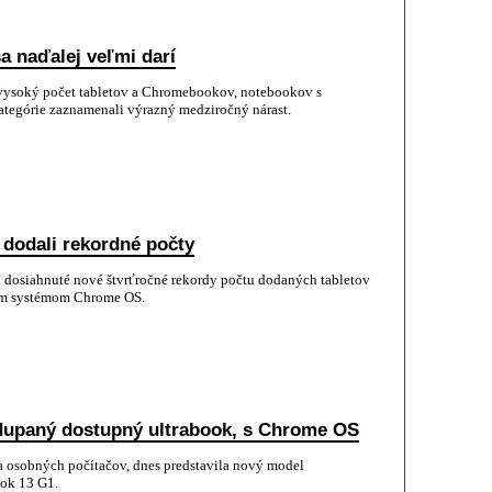
 naďalej veľmi darí
l vysoký počet tabletov a Chromebookov, notebookov s
tegórie zaznamenali výrazný medziročný nárast.
dodali rekordné počty
i dosiahnuté nové štvrťročné rekordy počtu dodaných tabletov
ým systémom Chrome OS.
adupaný dostupný ultrabook, s Chrome OS
a osobných počítačov, dnes predstavila nový model
ok 13 G1.