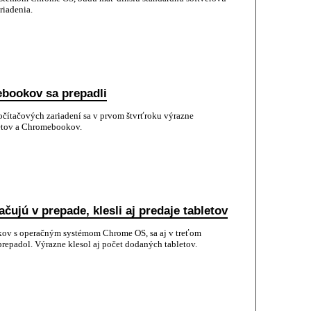
riadenia.
ebookov sa prepadli
čítačových zariadení sa v prvom štvrťroku výrazne
letov a Chromebookov.
ujú v prepade, klesli aj predaje tabletov
ov s operačným systémom Chrome OS, sa aj v treťom
repadol. Výrazne klesol aj počet dodaných tabletov.