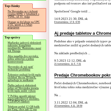
podporu od tvorcov ako iné počítačové za
Top články
Spoločnosť Google totiž ...
Na Slovensku sa v tichosti
vypína ADSL v lokalitách s
VDSL, už 31. mája
14.9.2023 21:30, DSL.sk
Orange sa doťahuje na UPC
8 komentárov, 17.9. 6:55
a O2, spustí 2.5 Gbps
pripojenie
Aj predaje tabletov a Chrom
Top správy
Podobne ako v prípade ostatných typov po
Maďarsko jadrovú elektráreň
medziročne znížil aj počet dodaných tab
nakoniec kompletne
neodstavilo, Rumunsko mení
tok Dunaja
Na základe predbežných ...
Alza nasadila dve novinky,
jednu užitočnú a jednu
9.5.2023 12:12, DSL.sk
kontroverznú
21 komentárov, 11.5. 7:31
Slovensko.sk má opäť
technické problémy
Predaje Chromebookov pokrač
Železnice znižujú kvôli teplu
rýchlosť iba na 50 km/h,
spôsobuje to meškanie
Počet dodaných Chromebookov, notebook
Ďalšia jadrová elektráreň
štvrťroku tohto roka medziročne výrazne p
južne od Slovenska musela
kvôli teplu znížiť výkon
Na ...
V Poľsku spustili takmer
gigawatthodinové úložisko,
z LiFePO4 článkov
3.11.2022 12:04, DSL.sk
20 komentárov, 4.11. 18:59
Telekom pridal 12 GB balík
pre Easy, chce zaň 12 eur