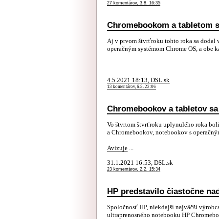
27 komentárov, 3.8. 16:35
Chromebookom a tabletom sa
Aj v prvom štvrťroku tohto roka sa doda
operačným systémom Chrome OS, a obe ka
4.5.2021 18:13, DSL.sk
13 komentárov, 6.5. 22:06
Chromebookov a tabletov sa 
Vo štvrtom štvrťroku uplynulého roka bol
a Chromebookov, notebookov s operačn
Avizuje
...
31.1.2021 16:53, DSL.sk
23 komentárov, 2.2. 15:34
HP predstavilo čiastočne n
Spoločnosť HP, niekdajší najväčší výrobc
ultraprenosného notebooku HP Chromebo