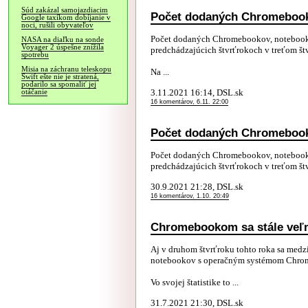
Súd zakázal samojazdiacim
Počet dodaných Chromebook
Google taxíkom dobíjanie v
noci, rušili obyvateľov
Počet dodaných Chromebookov, notebook
NASA na diaľku na sonde
Voyager 2 úspešne znížila
predchádzajúcich štvrťrokoch v treťom št
spotrebu
Misia na záchranu teleskopu
Na ...
Swift ešte nie je stratená,
podarilo sa spomaliť jej
3.11.2021 16:14, DSL.sk
otáčanie
16 komentárov, 6.11. 22:00
Počet dodaných Chromebook
Počet dodaných Chromebookov, notebook
predchádzajúcich štvrťrokoch v treťom štv
30.9.2021 21:28, DSL.sk
16 komentárov, 1.10. 20:49
Chromebookom sa stále veľm
Aj v druhom štvrťroku tohto roka sa med
notebookov s operačným systémom Chro
Vo svojej štatistike to ...
31.7.2021 21:30, DSL.sk