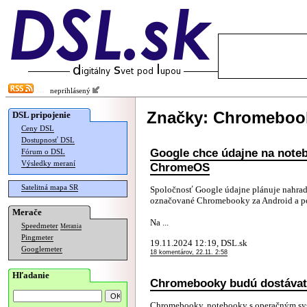
neprihlásený
Značky: Chromeboo
DSL pripojenie
Ceny DSL
Dostupnosť DSL
Google chce údajne na note
Fórum o DSL
Výsledky meraní
ChromeOS
Satelitná mapa SR
Spoločnosť Google údajne plánuje nahra
označované Chromebooky za Android a pou
Merače
Na ...
Speedmeter
Merania
Pingmeter
19.11.2024 12:19, DSL.sk
Googlemeter
18 komentárov, 22.11. 2:58
Hľadanie
Chromebooky budú dostávať 
Chromebooky, notebooky s operačným sy