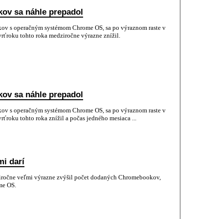
ov sa náhle prepadol
ov s operačným systémom Chrome OS, sa po výraznom raste v
vrťroku tohto roka medziročne výrazne znížil.
ov sa náhle prepadol
ov s operačným systémom Chrome OS, sa po výraznom raste v
rťroku tohto roka znížil a počas jedného mesiaca ...
i darí
ziročne veľmi výrazne zvýšil počet dodaných Chromebookov,
me OS.