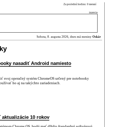
Za poslednú hodinu: 0 meraní
inzercia
Sobota, 8. augusta 2026, dnes má meniny
Oskár
ky
booky nasadiť Android namiesto
diť svoj operačný systém ChromeOS určený pre notebooky
žívať ho aj na takýchto zariadeniach.
aktualizácie 10 rokov
stémom Chrome OS, budú mať dlhšiu štandardnú softvérovú