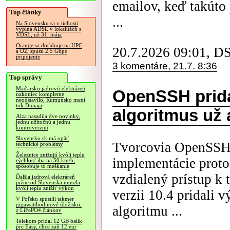
emailov, keď takúto
Top články
...
Na Slovensku sa v tichosti
vypína ADSL v lokalitách s
VDSL, už 31. mája
Orange sa doťahuje na UPC
20.7.2026 09:01, D
a O2, spustí 2.5 Gbps
pripojenie
3 komentáre, 21.7. 8:36
Top správy
Maďarsko jadrovú elektráreň
OpenSSH prida
nakoniec kompletne
neodstavilo, Rumunsko mení
tok Dunaja
algoritmus už a
Alza nasadila dve novinky,
jednu užitočnú a jednu
kontroverznú
Slovensko.sk má opäť
Tvorcovia OpenSSH, 
technické problémy
Železnice znižujú kvôli teplu
implementácie prot
rýchlosť iba na 50 km/h,
spôsobuje to meškanie
vzdialený prístup k 
Ďalšia jadrová elektráreň
južne od Slovenska musela
kvôli teplu znížiť výkon
verzii 10.4 pridali
V Poľsku spustili takmer
gigawatthodinové úložisko,
algoritmu ...
z LiFePO4 článkov
Telekom pridal 12 GB balík
pre Easy, chce zaň 12 eur