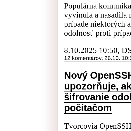
Populárna komunikač
vyvinula a nasadila 
prípade niektorých 
odolnosť proti príp
8.10.2025 10:50, D
12 komentárov, 26.10. 10:
Nový OpenSSH
upozorňuje, a
šifrovanie od
počítačom
Tvorcovia OpenSSH, 