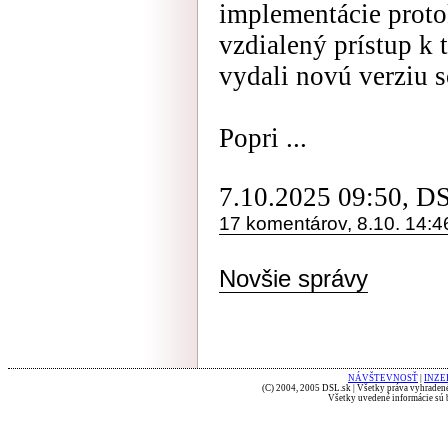
implementácie prot
vzdialený prístup k 
vydali novú verziu 
Popri ...
7.10.2025 09:50, D
17 komentárov, 8.10. 14:4
Novšie správy
NÁVŠTEVNOSŤ
|
INZE
(C) 2004, 2005 DSL.sk | Všetky práva vyhradené
Všetky uvedené informácie sú b