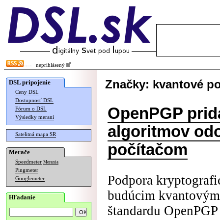
neprihlásený
Značky: kvantové po
DSL pripojenie
Ceny DSL
Dostupnosť DSL
OpenPGP prid
Fórum o DSL
Výsledky meraní
algoritmov od
Satelitná mapa SR
počítačom
Merače
Speedmeter
Merania
Pingmeter
Podpora kryptografi
Googlemeter
budúcim kvantovým 
Hľadanie
štandardu OpenPGP p