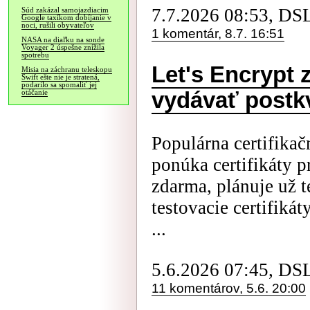
7.7.2026 08:53, DS
Súd zakázal samojazdiacim
Google taxíkom dobíjanie v
noci, rušili obyvateľov
1 komentár, 8.7. 16:51
NASA na diaľku na sonde
Voyager 2 úspešne znížila
spotrebu
Let's Encrypt 
Misia na záchranu teleskopu
Swift ešte nie je stratená,
podarilo sa spomaliť jej
vydávať postkv
otáčanie
Populárna certifikačn
ponúka certifikáty 
zdarma, plánuje už 
testovacie certifik
...
5.6.2026 07:45, DS
11 komentárov, 5.6. 20:00