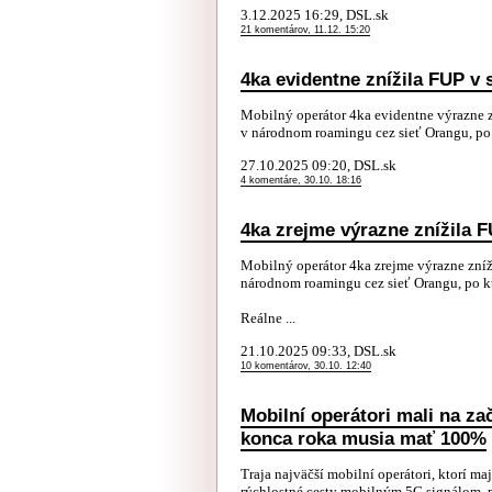
3.12.2025 16:29, DSL.sk
21 komentárov, 11.12. 15:20
4ka evidentne znížila FUP v 
Mobilný operátor 4ka evidentne výrazne z
v národnom roamingu cez sieť Orangu, po d
27.10.2025 09:20, DSL.sk
4 komentáre, 30.10. 18:16
4ka zrejme výrazne znížila F
Mobilný operátor 4ka zrejme výrazne zníž
národnom roamingu cez sieť Orangu, po kt
Reálne ...
21.10.2025 09:33, DSL.sk
10 komentárov, 30.10. 12:40
Mobilní operátori mali na za
konca roka musia mať 100%
Traja najväčší mobilní operátori, ktorí m
rýchlostné cesty mobilným 5G signálom, ma