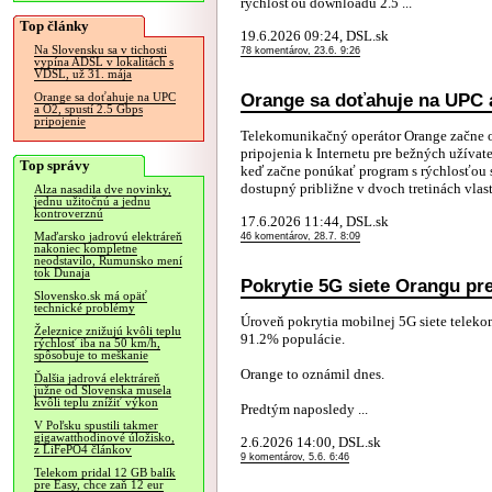
rýchlosťou downloadu 2.5 ...
Top články
19.6.2026 09:24, DSL.sk
Na Slovensku sa v tichosti
78 komentárov, 23.6. 9:26
vypína ADSL v lokalitách s
VDSL, už 31. mája
Orange sa doťahuje na UPC a
Orange sa doťahuje na UPC
a O2, spustí 2.5 Gbps
pripojenie
Telekomunikačný operátor Orange začne 
pripojenia k Internetu pre bežných užívat
Top správy
keď začne ponúkať program s rýchlosťou 
dostupný približne v dvoch tretinách vlast
Alza nasadila dve novinky,
jednu užitočnú a jednu
kontroverznú
17.6.2026 11:44, DSL.sk
Maďarsko jadrovú elektráreň
46 komentárov, 28.7. 8:09
nakoniec kompletne
neodstavilo, Rumunsko mení
tok Dunaja
Pokrytie 5G siete Orangu pr
Slovensko.sk má opäť
technické problémy
Úroveň pokrytia mobilnej 5G siete teleko
Železnice znižujú kvôli teplu
91.2% populácie.
rýchlosť iba na 50 km/h,
spôsobuje to meškanie
Orange to oznámil dnes.
Ďalšia jadrová elektráreň
južne od Slovenska musela
kvôli teplu znížiť výkon
Predtým naposledy ...
V Poľsku spustili takmer
gigawatthodinové úložisko,
2.6.2026 14:00, DSL.sk
z LiFePO4 článkov
9 komentárov, 5.6. 6:46
Telekom pridal 12 GB balík
pre Easy, chce zaň 12 eur