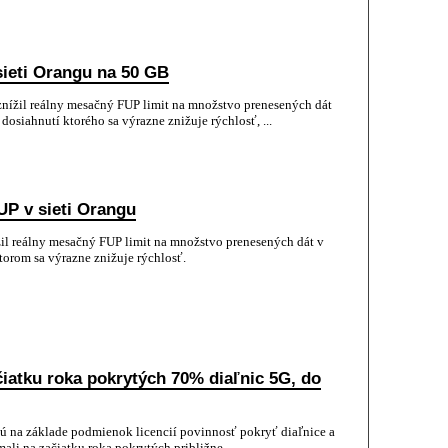
sieti Orangu na 50 GB
nížil reálny mesačný FUP limit na množstvo prenesených dát
osiahnutí ktorého sa výrazne znižuje rýchlosť, ...
UP v sieti Orangu
il reálny mesačný FUP limit na množstvo prenesených dát v
orom sa výrazne znižuje rýchlosť.
čiatku roka pokrytých 70% diaľnic 5G, do
ajú na základe podmienok licencií povinnosť pokryť diaľnice a
li na začiatku roka pokrytých približne ...