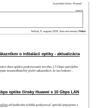
Za poslednú hodinu: 49 meraní
inzercia
Sobota, 8. augusta 2026, dnes má meniny
Oskár
azníkov o inštalácii optiky - aktualizácia
práve dnes spúšťa poskytovanie nového 2.5 Gbps optického
ejme nezanedbateľný počet zákazníkov, že im čoskoro ...
Gbps optike čínsky Huawei s 10 Gbps LAN
začína
od budúceho týždňa poskytovať optické pripojenie s