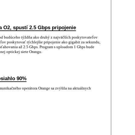
 O2, spustí 2.5 Gbps pripojenie
od budúceho týždňa ako druhý z najväčších poskytovateľov
eľov poskytovať rýchlejšie pripojenie ako gigabit za sekundu,
sťahovania až 2.5 Gbps. Program s uploadom 1 Gbps bude
nej optickej siete Orangu.
esiahlo 90%
munikačného operátora Orange sa zvýšila na aktuálnych