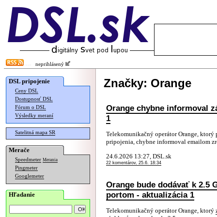
neprihlásený
Značky: Orange
DSL pripojenie
Ceny DSL
Dostupnosť DSL
Orange chybne informoval zák
Fórum o DSL
Výsledky meraní
1
Satelitná mapa SR
Telekomunikačný operátor Orange, ktorý 
pripojenia, chybne informoval emailom zr
Merače
24.6.2026 13:27, DSL.sk
Speedmeter
Merania
22 komentárov, 25.6. 18:34
Pingmeter
Googlemeter
Orange bude dodávať k 2.5 
portom - aktualizácia 1
Hľadanie
Telekomunikačný operátor Orange, ktorý