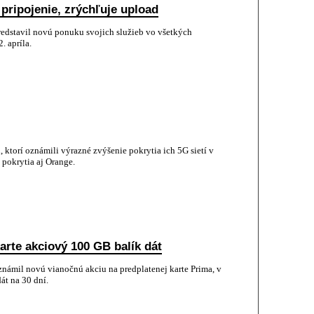
pripojenie, zrýchľuje upload
edstavil novú ponuku svojich služieb vo všetkých
. apríla.
ktorí oznámili výrazné zvýšenie pokrytia ich 5G sietí v
pokrytia aj Orange.
arte akciový 100 GB balík dát
námil novú vianočnú akciu na predplatenej karte Prima, v
át na 30 dní.