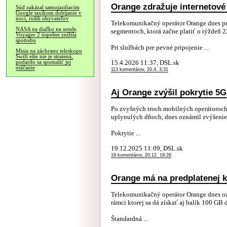
Orange zdražuje internetové 
Súd zakázal samojazdiacim
Google taxíkom dobíjanie v
noci, rušili obyvateľov
Telekomunikačný operátor Orange dnes pr
NASA na diaľku na sonde
segmentoch, ktorá začne platiť o týždeň 22
Voyager 2 úspešne znížila
spotrebu
Pri službách pre pevné pripojenie ...
Misia na záchranu teleskopu
Swift ešte nie je stratená,
15.4.2026 11:37, DSL.sk
podarilo sa spomaliť jej
otáčanie
113 komentárov, 20.4. 3:31
Aj Orange zvýšil pokrytie 5G
Po zvyšných troch mobilných operátoroch, 
uplynulých dňoch, dnes oznámil zvýšenie 
Pokrytie ...
19.12.2025 11:09, DSL.sk
19 komentárov, 20.12. 19:26
Orange má na predplatenej k
Telekomunikačný operátor Orange dnes oz
rámci ktorej sa dá získať aj balík 100 GB d
Štandardná ...