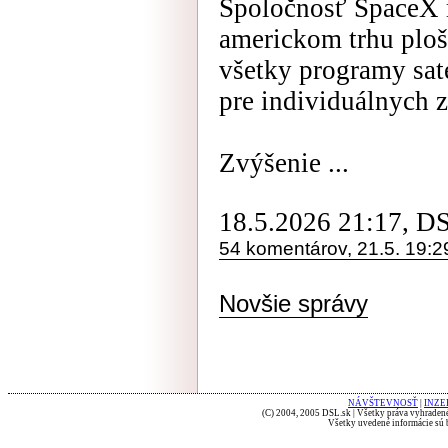
Spoločnosť SpaceX
americkom trhu ploš
všetky programy sate
pre individuálnych 
Zvýšenie ...
18.5.2026 21:17, D
54 komentárov, 21.5. 19:2
Novšie správy
NÁVŠTEVNOSŤ
|
INZE
(C) 2004, 2005 DSL.sk | Všetky práva vyhradené
Všetky uvedené informácie sú b