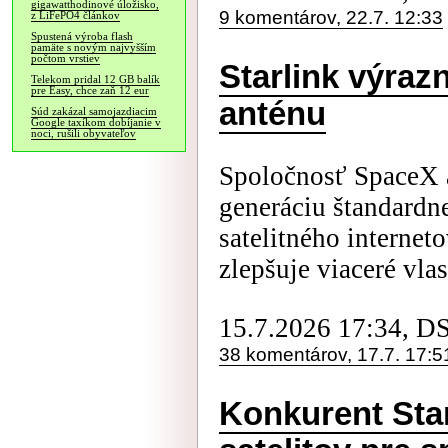
gigawatthodinové úložisko,
9 komentárov, 22.7. 12:33
z LiFePO4 článkov
Spustená výroba flash
pamäte s novým najvyšším
počtom vrstiev
Starlink výraz
Telekom pridal 12 GB balík
pre Easy, chce zaň 12 eur
anténu
Súd zakázal samojazdiacim
Google taxíkom dobíjanie v
noci, rušili obyvateľov
Spoločnosť SpaceX 
generáciu štandardne
satelitného interneto
zlepšuje viaceré vlast
15.7.2026 17:34, D
38 komentárov, 17.7. 17:5
Konkurent Sta