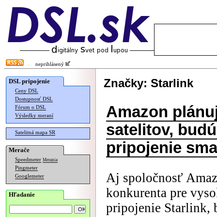
neprihlásený
Značky: Starlink
DSL pripojenie
Ceny DSL
Dostupnosť DSL
Amazon plánuje
Fórum o DSL
Výsledky meraní
satelitov, bud
Satelitná mapa SR
pripojenie sm
Merače
Speedmeter
Merania
Pingmeter
Aj spoločnosť Amazo
Googlemeter
konkurenta pre vyso
Hľadanie
pripojenie Starlink, 