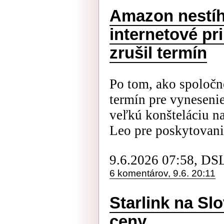
Amazon nestíha
internetové pr
zrušil termín
Po tom, ako spoločn
termín pre vynesenie
veľkú konšteláciu n
Leo pre poskytovanie
9.6.2026 07:58, DS
6 komentárov, 9.6. 20:11
Starlink na Sl
ceny