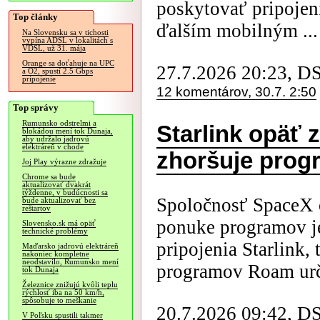
poskytovať pripojen
Top články
ďalším mobilným ...
Na Slovensku sa v tichosti
vypína ADSL v lokalitách s
VDSL, už 31. mája
Orange sa doťahuje na UPC
27.7.2026 20:23, D
a O2, spustí 2.5 Gbps
pripojenie
12 komentárov, 30.7. 2:50
Top správy
Rumunsko odstrelmi a
Starlink opäť 
blokádou mení tok Dunaja,
aby udržalo jadrovú
elektráreň v chode
zhoršuje pro
Joj Play výrazne zdražuje
Chrome sa bude
aktualizovať dvakrát
týždenne, v budúcnosti sa
Spoločnosť SpaceX 
bude aktualizovať bez
reštartov
ponuke programov je
Slovensko.sk má opäť
technické problémy
pripojenia Starlink,
Maďarsko jadrovú elektráreň
nakoniec kompletne
neodstavilo, Rumunsko mení
programov Roam urče
tok Dunaja
Železnice znižujú kvôli teplu
rýchlosť iba na 50 km/h,
spôsobuje to meškanie
20.7.2026 09:42, D
V Poľsku spustili takmer