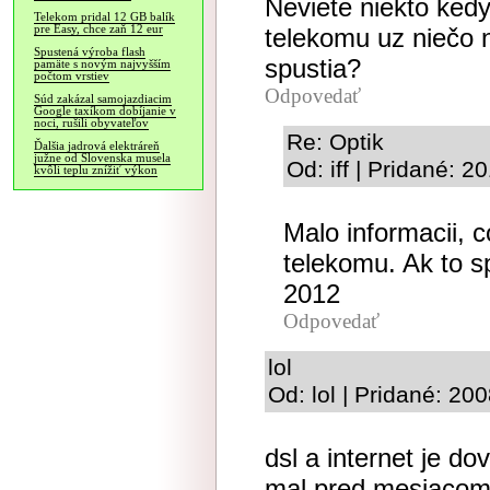
Neviete niekto ked
Telekom pridal 12 GB balík
pre Easy, chce zaň 12 eur
telekomu uz niečo 
Spustená výroba flash
spustia?
pamäte s novým najvyšším
počtom vrstiev
Odpovedať
Súd zakázal samojazdiacim
Google taxíkom dobíjanie v
noci, rušili obyvateľov
Re: Optik
Ďalšia jadrová elektráreň
južne od Slovenska musela
Od: iff | Pridané: 
kvôli teplu znížiť výkon
Malo informacii, c
telekomu. Ak to s
2012
Odpovedať
lol
Od: lol | Pridané: 20
dsl a internet je d
mal pred mesiaco