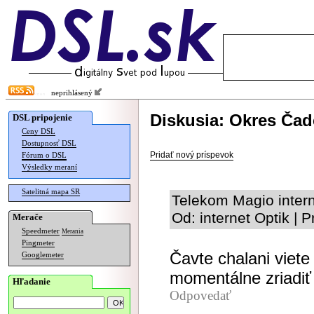
neprihlásený
Diskusia: Okres Čad
DSL pripojenie
Ceny DSL
Dostupnosť DSL
Pridať nový príspevok
Fórum o DSL
Výsledky meraní
Satelitná mapa SR
Telekom Magio intern
Od: internet Optik | 
Merače
Speedmeter
Merania
Pingmeter
Čavte chalani viete
Googlemeter
momentálne zriadiť
Hľadanie
Odpovedať