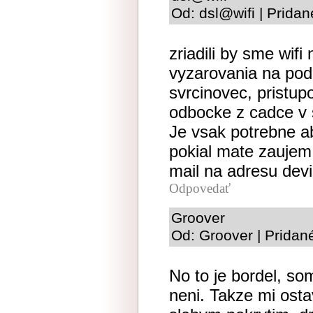
Od: dsl@wifi | Prida
zriadili by sme wi
vyzarovania na pod
svrcinovec, pristup
odbocke z cadce v 
Je vsak potrebne a
pokial mate zaujem 
mail na adresu dev
Odpovedať
Groover
Od: Groover | Pridan
No to je bordel, som
neni. Takze mi ost