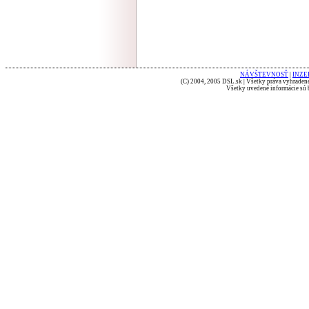
NÁVŠTEVNOSŤ
|
INZE
(C) 2004, 2005 DSL.sk | Všetky práva vyhradené
Všetky uvedené informácie sú b