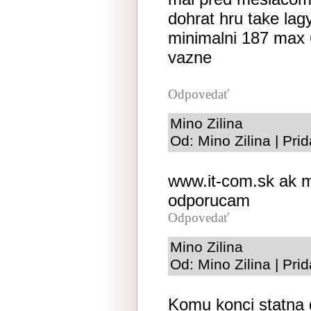
dohrat hru take lag
minimalni 187 max 60
vazne
Odpovedať
Mino Zilina
Od: Mino Zilina | Pr
www.it-com.sk ak m
odporucam
Odpovedať
Mino Zilina
Od: Mino Zilina | Pr
Komu konci statna d