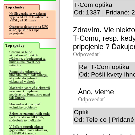
T-Com optika
Top články
Od: 1337 | Pridané: 
Na Slovensku sa v tichosti
vypína ADSL v lokalitách s
VDSL, už 31. mája
Orange sa doťahuje na UPC
Zdravím. Vie niekto
a O2, spustí 2.5 Gbps
pripojenie
T-Comu, resp. kedy
pripojenie ? Ďakuj
Top správy
Chrome sa bude
Odpovedať
aktualizovať dvakrát
týždenne, v budúcnosti sa
bude aktualizovať bez
Re: T-Com optika
reštartov
Rumunsko odstrelmi a
Od: Pošli kvety ihn
blokádou mení tok Dunaja,
aby udržalo jadrovú
elektráreň v chode
Maďarsko jadrovú elektráreň
Áno, vieme
nakoniec kompletne
neodstavilo, Rumunsko mení
tok Dunaja
Odpovedať
Slovensko.sk má opäť
technické problémy
Optik
Železnice znižujú kvôli teplu
rýchlosť iba na 50 km/h,
Od: Tele co | Pridan
spôsobuje to meškanie
V Poľsku spustili takmer
gigawatthodinové úložisko,
z LiFePO4 článkov