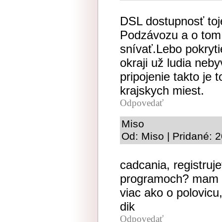
DSL dostupnosť to
Podzávozu a o tom 
snívať.Lebo pokryti
okraji už ludia neby
pripojenie takto je
krajskych miest.
Odpovedať
Miso
Od: Miso | Pridané: 
cadcania, registruj
programoch? mam 1
viac ako o polovic
dik
Odpovedať