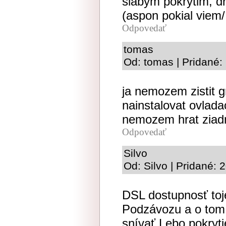
slabym pokrytim, dr
(aspon pokial viem
Odpovedať
tomas
Od: tomas | Pridané:
ja nemozem zistit g
nainstalovat ovlada
nemozem hrat ziad
Odpovedať
Silvo
Od: Silvo | Pridané:
DSL dostupnosť to
Podzávozu a o tom 
snívať.Lebo pokryti