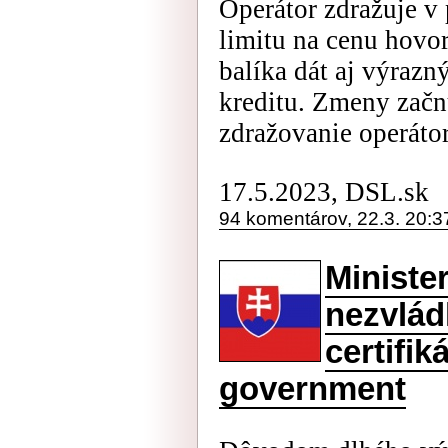
Operátor zdražuje v
limitu na cenu hovo
balíka dát aj výrazn
kreditu. Zmeny začnú
zdražovanie operáto
17.5.2023, DSL.sk
94 komentárov, 22.3. 20:3
Ministe
nezvlád
certifik
government