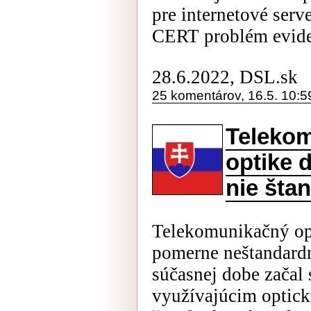
pre internetové ser
CERT problém evide
28.6.2022, DSL.sk
25 komentárov, 16.5. 10:5
Teleko
optike 
nie šta
Telekomunikačný op
pomerne neštandardn
súčasnej dobe začal
využívajúcim optické