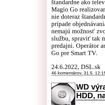
štandardne ako tele
Magio Go realizovanú
nie doteraz štandar
prípade objednávani
nemajú možnosť zvo
službu, spraviť tak 
predajni. Operátor 
Go pre Smart TV.
24.6.2022, DSL.sk
46 komentárov, 31.5. 12:1
WD výra
HDD, na