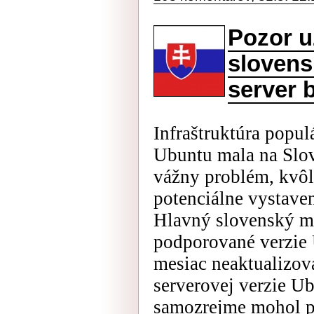
Pozor u
slovens
server 
Infraštruktúra popul
Ubuntu mala na Slo
vážny problém, kvôli
potenciálne vystave
Hlavný slovenský mi
podporované verzie 
mesiac neaktualizov
serverovej verzie Ub
samozrejme mohol p