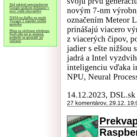
svoju prvú generáci
Súd zakázal samojazdiacim
novým 7-nm výrobn
Google taxíkom dobíjanie v
noci, rušili obyvateľov
označením Meteor L
NASA na diaľku na sonde
Voyager 2 úspešne znížila
spotrebu
prinášajú viacero v
Misia na záchranu teleskopu
Swift ešte nie je stratená,
z viacerých čipov, p
podarilo sa spomaliť jej
otáčanie
jadier s ešte nižšou
jadrá a Intel vyzdvi
inteligenciu vďaka 
NPU, Neural Process
14.12.2023, DSL.sk
27 komentárov, 29.12. 19:
Prekvap
Raspber