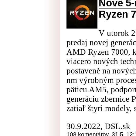
Nové 5
Ryzen 7
V utorok 2
predaj novej generá
AMD Ryzen 7000, kt
viacero nových tech
postavené na nových
nm výrobným proces
päticu AM5, podpo
generáciu zbernice P
zatiaľ štyri modely, 
30.9.2022, DSL.sk
108 komentárov, 31.5. 12: