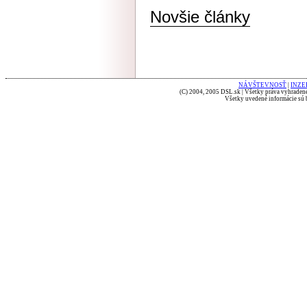
Novšie články
NÁVŠTEVNOSŤ
|
INZE
(C) 2004, 2005 DSL.sk | Všetky práva vyhradené
Všetky uvedené informácie sú b