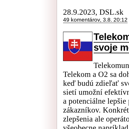
28.9.2023, DSL.sk
49 komentárov, 3.8. 20:12
Telekom
svoje m
Telekomuni
Telekom a O2 sa doh
keď budú zdieľať svo
sietí umožní efektí
a potenciálne lepšie 
zákazníkov. Konkrét
zlepšenia ale operát
všeobecne napríklad 