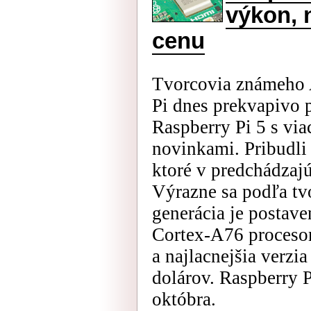
výkon, 
cenu
Tvorcovia známeho 
Pi dnes prekvapivo p
Raspberry Pi 5 s v
novinkami. Pribudli
ktoré v predchádzajú
Výrazne sa podľa tv
generácia je postav
Cortex-A76 procesor
a najlacnejšia verzia
dolárov. Raspberry 
októbra.