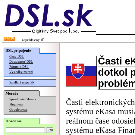
neprihlásený
DSL pripojenie
Ceny DSL
Časti e
Dostupnosť DSL
Fórum o DSL
dotkol 
Výsledky meraní
problé
Satelitná mapa SR
Merače
Speedmeter
Časti elektronických
Merania
Pingmeter
systému eKasa musia
Googlemeter
reálnom čase odosie
Hľadanie
systému eKasa Finan