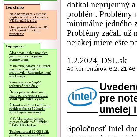
dotkol nepríjemný a
Top články
problém. Problémy m
Na Slovensku sa v tichosti
vypína ADSL v lokalitách s
VDSL, už 31. mája
minimálne jedného z
Orange sa doťahuje na UPC
Problémy začali už m
a O2, spustí 2.5 Gbps
pripojenie
nejakej miere ešte p
Top správy
Alza nasadila dve novinky,
jednu užitočnú a jednu
1.2.2024, DSL.sk
kontroverznú
Maďarsko jadrovú elektráreň
40 komentárov, 6.2. 21:46
nakoniec kompletne
neodstavilo, Rumunsko mení
tok Dunaja
Slovensko.sk má opäť
Uvedené
technické problémy
Ďalšia jadrová elektráreň
pre not
južne od Slovenska musela
kvôli teplu znížiť výkon
Železnice znižujú kvôli teplu
umelej i
rýchlosť iba na 50 km/h,
spôsobuje to meškanie
V Poľsku spustili takmer
gigawatthodinové úložisko,
z LiFePO4 článkov
Spoločnosť Intel dne
Telekom pridal 12 GB balík
pre Easy, chce zaň 12 eur