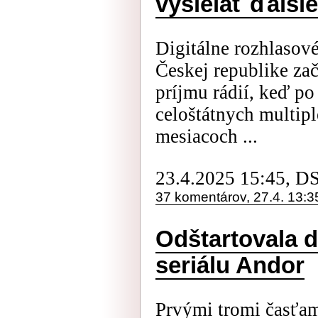
vysielať ďalši
Digitálne rozhlasové
Českej republike za
príjmu rádií, keď p
celoštátnych multip
mesiacoch ...
23.4.2025 15:45, D
37 komentárov, 27.4. 13:3
Odštartovala d
seriálu Andor
Prvými tromi časťam