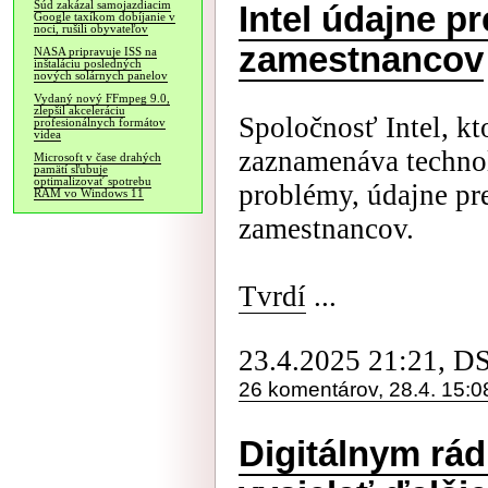
Súd zakázal samojazdiacim
Intel údajne p
Google taxíkom dobíjanie v
noci, rušili obyvateľov
zamestnancov
NASA pripravuje ISS na
inštaláciu posledných
nových solárnych panelov
Vydaný nový FFmpeg 9.0,
zlepšil akceleráciu
Spoločnosť Intel, k
profesionálnych formátov
videa
zaznamenáva technol
Microsoft v čase drahých
pamätí sľubuje
optimalizovať spotrebu
problémy, údajne pr
RAM vo Windows 11
zamestnancov.
Tvrdí
...
23.4.2025 21:21, D
26 komentárov, 28.4. 15:0
Digitálnym rád