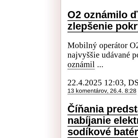
O2 oznámilo ď
zlepšenie pokr
Mobilný operátor O
najvyššie udávané po
oznámil
...
22.4.2025 12:03, D
13 komentárov, 26.4. 8:28
Číňania predsta
nabíjanie elek
sodíkové batér