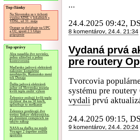
...
Top články
Na Slovensku sa v tichosti
vypína ADSL v lokalitách s
24.4.2025 09:42, D
VDSL, už 31. mája
Orange sa doťahuje na UPC
8 komentárov, 24.4. 21:34
a O2, spustí 2.5 Gbps
pripojenie
Vydaná prvá a
Top správy
Alza nasadila dve novinky,
jednu užitočnú a jednu
pre routery O
kontroverznú
Maďarsko jadrovú elektráreň
nakoniec kompletne
neodstavilo, Rumunsko mení
tok Dunaja
Tvorcovia populárn
Ďalšia jadrová elektráreň
južne od Slovenska musela
systému pre router
kvôli teplu znížiť výkon
vydali
prvú aktualizá
Železnice znižujú kvôli teplu
rýchlosť iba na 50 km/h,
spôsobuje to meškanie
Železnice predávajú dve
tretiny lístkov elektronicky,
24.4.2025 09:15, D
po donútení cestujúcich na
takýto nákup
9 komentárov, 24.4. 20:24
NASA na diaľku na sonde
Voyager 2 úspešne znížila
spotrebu