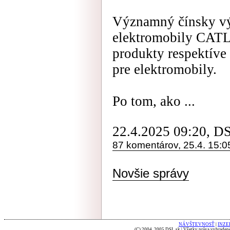
Významný čínsky výr
elektromobily CATL 
produkty respektíve 
pre elektromobily.
Po tom, ako ...
22.4.2025 09:20, D
87 komentárov, 25.4. 15:0
Novšie správy
NÁVŠTEVNOSŤ
|
INZE
(C) 2004, 2005 DSL.sk | Všetky práva vyhradené