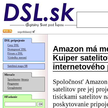
neprihlásený
DSL pripojenie
Ceny DSL
Amazon má me
Dostupnosť DSL
Fórum o DSL
Kuiper satelit
Výsledky meraní
internetového 
Satelitná mapa SR
Merače
Speedmeter
Spoločnosť Amazon 
Merania
Pingmeter
satelitov pre jej pro
Googlemeter
tisíckami satelitov n
Hľadanie
poskytovanie pripoje