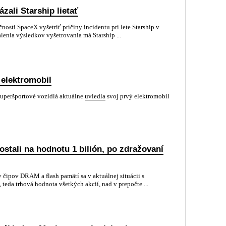
ali Starship lietať
osti SpaceX vyšetriť príčiny incidentu pri lete Starship v
álenia výsledkov vyšetrovania má Starship ...
 elektromobil
superšportové vozidlá aktuálne
uviedla
svoj prvý elektromobil
ostali na hodnotu 1 bilión, po zdražovaní
 čipov DRAM a flash pamätí sa v aktuálnej situácii s
 teda trhová hodnota všetkých akcií, nad v prepočte ...