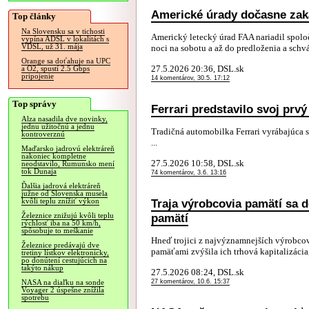
Americké úrady dočasne zakáz
Top články
Na Slovensku sa v tichosti
Americký letecký úrad FAA nariadil spoločn
vypína ADSL v lokalitách s
VDSL, už 31. mája
noci na sobotu a až do predloženia a schv
Orange sa doťahuje na UPC
27.5.2026 20:36, DSL.sk
a O2, spustí 2.5 Gbps
pripojenie
14 komentárov, 30.5. 17:12
Top správy
Ferrari predstavilo svoj prvý
Alza nasadila dve novinky,
jednu užitočnú a jednu
Tradičná automobilka Ferrari vyrábajúca 
kontroverznú
...
Maďarsko jadrovú elektráreň
nakoniec kompletne
27.5.2026 10:58, DSL.sk
neodstavilo, Rumunsko mení
tok Dunaja
74 komentárov, 3.6. 13:16
Ďalšia jadrová elektráreň
južne od Slovenska musela
Traja výrobcovia pamätí sa d
kvôli teplu znížiť výkon
pamätí
Železnice znižujú kvôli teplu
rýchlosť iba na 50 km/h,
spôsobuje to meškanie
Hneď trojici z najvýznamnejších výrobcov
Železnice predávajú dve
pamäťami zvýšila ich trhová kapitalizácia,
tretiny lístkov elektronicky,
po donútení cestujúcich na
takýto nákup
27.5.2026 08:24, DSL.sk
27 komentárov, 10.6. 15:37
NASA na diaľku na sonde
Voyager 2 úspešne znížila
spotrebu