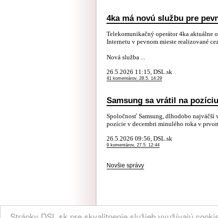
4ka má novú službu pre pevn
Telekomunikačný operátor 4ka aktuálne oz
Internetu v pevnom mieste realizované cez
Nová služba ...
26.5.2026 11:15, DSL.sk
41 komentárov, 28.5. 14:29
Samsung sa vrátil na pozíci
Spoločnosť Samsung, dlhodobo najväčší vý
pozície v decembri minulého roka v prvom
26.5.2026 09:56, DSL.sk
9 komentárov, 27.5. 12:44
Novšie správy
NÁVŠTEVNOSŤ
|
INZE
Stránky DSL.sk pre skvalitnenie služieb využívajú cook
(C) 2004, 2005 DSL.sk | Všetky práva vyhradené