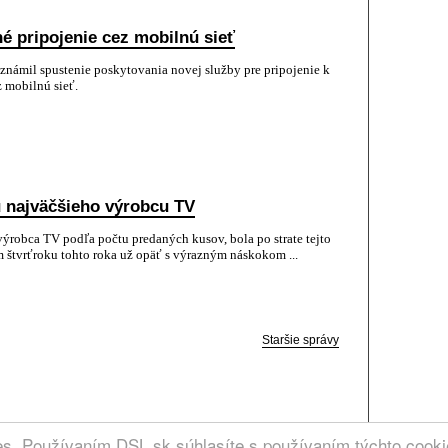
é pripojenie cez mobilnú sieť
námil spustenie poskytovania novej služby pre pripojenie k
 mobilnú sieť.
u najväčšieho výrobcu TV
robca TV podľa počtu predaných kusov, bola po strate tejto
 štvrťroku tohto roka už opäť s výrazným náskokom ...
Staršie správy
RCIA
ies. Používaním DSL.sk súhlasíte s používaním týchto cook
. | Kontakt: admin @ dsl.sk