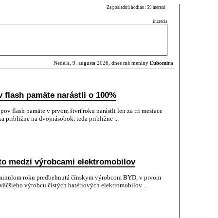
Za poslednú hodinu: 59 meraní
inzercia
Nedeľa, 9. augusta 2026, dnes má meniny
Ľubomíra
 flash pamäte narástli o 100%
pov flash pamäte v prvom štvrťroku narástli len za tri mesiace
 približne na dvojnásobok, teda približne ...
sto medzi výrobcami elektromobilov
v minulom roku predbehnutá čínskym výrobcom BYD, v prvom
jväčšieho výrobcu čistých batériových elektromobilov ...