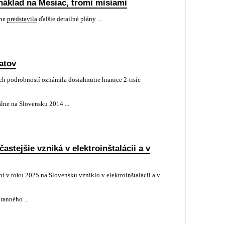
náklad na Mesiac, tromi misiami
lne
predstavila
ďalšie detailné plány ...
atov
ch podrobností oznámila dosiahnutie hranice 2-tisíc
lne na Slovensku 2014 ...
častejšie vzniká v elektroinštalácii a v
ní v roku 2025 na Slovensku vzniklo v elektroinštalácii a v
ranného ...