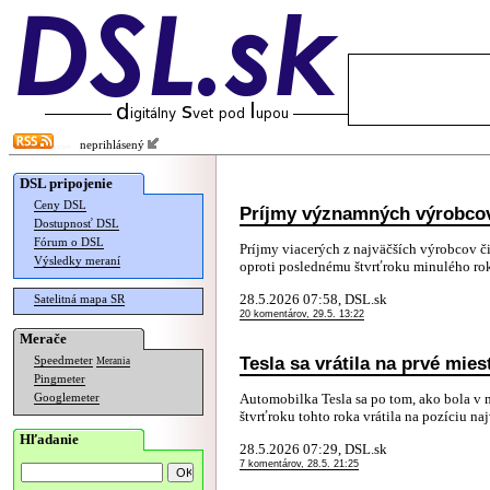
neprihlásený
DSL pripojenie
Ceny DSL
Príjmy významných výrobcov
Dostupnosť DSL
Fórum o DSL
Príjmy viacerých z najväčších výrobcov či
Výsledky meraní
oproti poslednému štvrťroku minulého roka
28.5.2026 07:58, DSL.sk
Satelitná mapa SR
20 komentárov, 29.5. 13:22
Merače
Tesla sa vrátila na prvé mie
Speedmeter
Merania
Pingmeter
Automobilka Tesla sa po tom, ako bola 
Googlemeter
štvrťroku tohto roka vrátila na pozíciu na
Hľadanie
28.5.2026 07:29, DSL.sk
7 komentárov, 28.5. 21:25