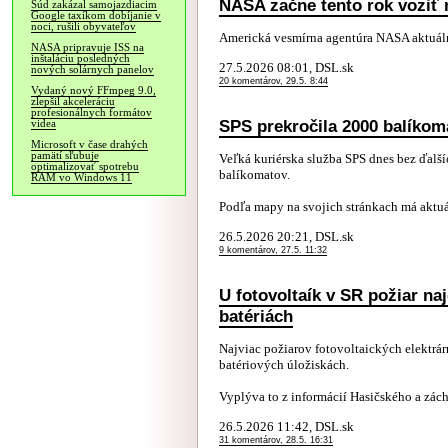
NASA začne tento rok voziť 
Súd zakázal samojazdiacim
Google taxíkom dobíjanie v
noci, rušili obyvateľov
Americká vesmírna agentúra NASA aktuá
NASA pripravuje ISS na
inštaláciu posledných
27.5.2026 08:01, DSL.sk
nových solárnych panelov
20 komentárov, 29.5. 8:44
Vydaný nový FFmpeg 9.0,
zlepšil akceleráciu
profesionálnych formátov
SPS prekročila 2000 balíkom
videa
Microsoft v čase drahých
pamätí sľubuje
Veľká kuriérska služba SPS dnes bez ďalší
optimalizovať spotrebu
balíkomatov.
RAM vo Windows 11
Podľa mapy na svojich stránkach má aktuá
26.5.2026 20:21, DSL.sk
9 komentárov, 27.5. 11:32
U fotovoltaík v SR požiar naj
batériách
Najviac požiarov fotovoltaických elektrár
batériových úložiskách.
Vyplýva to z informácií Hasičského a zách
26.5.2026 11:42, DSL.sk
31 komentárov, 28.5. 16:31