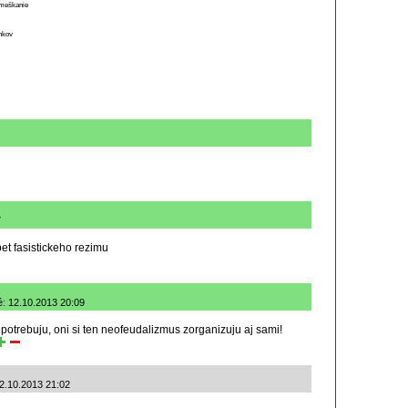
o meškanie
ánkov
7
et fasistickeho rezimu
é: 12.10.2013 20:09
epotrebuju, oni si ten neofeudalizmus zorganizuju aj sami!
2.10.2013 21:02