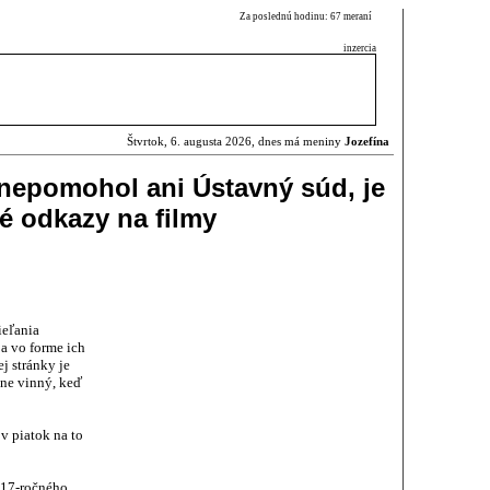
Za poslednú hodinu: 67 meraní
inzercia
Štvrtok, 6. augusta 2026, dnes má meniny
Jozefína
nepomohol ani Ústavný súd, je
é odkazy na filmy
ieľania
a vo forme ich
j stránky je
vne vinný, keď
v piatok na to
 17-ročného