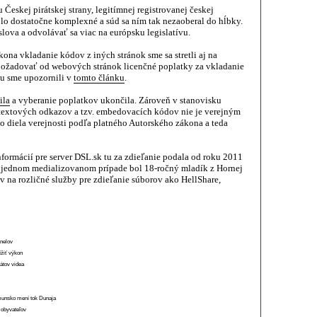
Českej pirátskej strany, legitímnej registrovanej českej
olo dostatočne komplexné a súd sa ním tak nezaoberal do hĺbky.
lova a odvolávať sa viac na európsku legislatívu.
ona vkladanie kódov z iných stránok sme sa stretli aj na
ožadovať od webových stránok licenčné poplatky za vkladanie
u sme upozornili v
tomto článku
.
ila
a vyberanie poplatkov ukončila. Zároveň v stanovisku
rtextových odkazov a tzv. embedovacích kódov nie je verejným
o diela verejnosti podľa platného Autorského zákona a teda
formácií pre server DSL.sk tu za zdieľanie podala od roku 2011
V jednom medializovanom prípade bol 18-ročný mladík z Hornej
 na rozličné služby pre zdieľanie súborov ako HellShare,
anelov
ížiť výkon
átov videa
munsko mení tok Dunaja
 obyvateľov