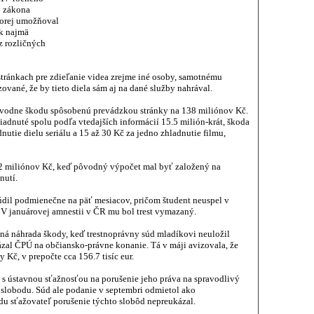
o zákona
torej umožňoval
ok najmä
z rozličných
stránkach pre zdieľanie videa zrejme iné osoby, samotnému
vané, že by tieto diela sám aj na dané služby nahrával.
 pôvodne škodu spôsobenú prevádzkou stránky na 138 miliónov Kč.
liadnuté spolu podľa vtedajších informácií 15.5 milión-krát, škoda
nutie dielu seriálu a 15 až 30 Kč za jedno zhladnutie filmu,
2 miliónov Kč, keď pôvodný výpočet mal byť založený na
nutí.
dil podmienečne na päť mesiacov, pričom študent neuspel v
 V januárovej amnestii v ČR mu bol trest vymazaný.
adná náhrada škody, keď trestnoprávny súd mladíkovi neuložil
ázal ČPÚ na občiansko-právne konanie. Tá v máji avizovala, že
Kč, v prepočte cca 156.7 tisíc eur.
d s ústavnou sťažnosťou na porušenie jeho práva na spravodlivý
 slobodu. Súd ale podanie v septembri odmietol ako
u sťažovateľ porušenie týchto slobôd nepreukázal.