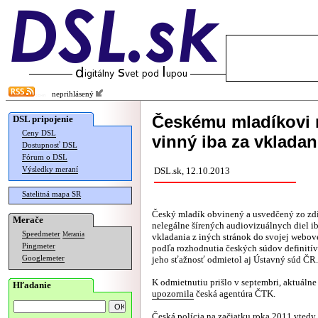
neprihlásený
Českému mladíkovi 
DSL pripojenie
Ceny DSL
vinný iba za vkladan
Dostupnosť DSL
Fórum o DSL
Výsledky meraní
DSL.sk, 12.10.2013
Satelitná mapa SR
Český mladík obvinený a usvedčený zo zd
Merače
nelegálne šírených audiovizuálnych diel ib
Speedmeter
Merania
vkladania z iných stránok do svojej webove
Pingmeter
podľa rozhodnutia českých súdov definití
Googlemeter
jeho sťažnosť odmietol aj Ústavný súd ČR.
K odmietnutiu prišlo v septembri, aktuálne 
Hľadanie
upozornila
česká agentúra ČTK.
Česká polícia na začiatku roka 2011 vtedy