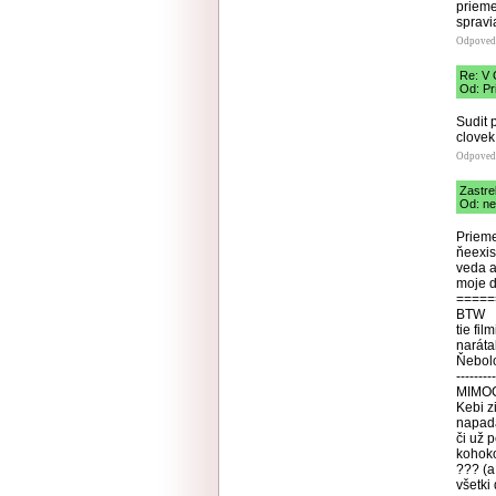
prieme
spravi
Odpoved
Re: V 
Od: Pr
Sudit 
clovek
Odpoved
Zastre
Od: ne
Prieme
ňeexis
veda a
moje ď
=====
BTW
tie fil
narátal
Ňebolo
---------
MIMO
Kebi zi
napadá
či už p
kohoko
??? (a
všetki d