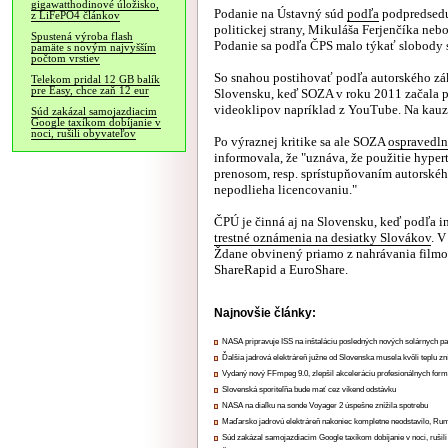
gigawatthodinové úložisko,
Podanie na Ústavný súd
podľa
podpredsedu 
z LiFePO4 článkov
politickej strany, Mikuláša Ferjenčíka neb
Spustená výroba flash
Podanie sa podľa ČPS malo týkať slobody s
pamäte s novým najvyšším
počtom vrstiev
So snahou postihovať podľa autorského zák
Telekom pridal 12 GB balík
pre Easy, chce zaň 12 eur
Slovensku, keď SOZA v roku 2011 začala p
videoklipov napríklad z YouTube. Na kauz
Súd zakázal samojazdiacim
Google taxíkom dobíjanie v
noci, rušili obyvateľov
Po výraznej kritike sa ale SOZA
ospravedln
informovala, že "uznáva, že použitie hype
prenosom, resp. sprístupňovaním autorskéh
nepodlieha licencovaniu."
ČPÚ je činná aj na Slovensku, keď podľa in
trestné oznámenia na desiatky Slovákov
. 
Ždane obvinený priamo z nahrávania filmov
ShareRapid a EuroShare.
Najnovšie články:
NASA pripravuje ISS na inštaláciu posledných nových solárnych p
Ďalšia jadrová elektráreň južne od Slovenska musela kvôli teplu zn
Vydaný nový FFmpeg 9.0, zlepšil akceleráciu profesionálnych form
Slovenská sporiteľňa bude mať cez víkend odstávku
NASA na diaľku na sonde Voyager 2 úspešne znížila spotrebu
Maďarsko jadrovú elektráreň nakoniec kompletne neodstavilo, Ru
Súd zakázal samojazdiacim Google taxíkom dobíjanie v noci, rušili