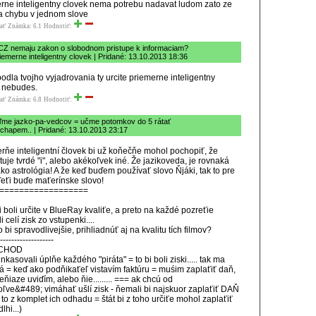
rne inteligentny clovek nema potrebu nadavat ludom zato ze
a chybu v jednom slove
ať
Známka: 6.1
Hodnotiť:
CZ nemaju zakon o slobodnom pristupe k informaciam?
iemerne inteligentny clovek | Pridané: 13.10.2013 18:36
podla tvojho vyjadrovania ty urcite priemerne inteligentny
 nebudes.
ať
Známka: 6.8
Hodnotiť:
ľme jazko-pa-vedcov = učme potomkov do 5 rátať
chapem.. | Pridané: 13.10.2013 23:17
rňe inteligentní človek bi už koňečňe mohol pochopiť, že
tuje tvrdé "i", alebo akékoľvek iné. Že jazikoveda, je rovnaká
ko astrológia! A že keď buďem používať slovo Ňjáki, tak to pre
eťi buďe maťerínske slovo!
==================
mi boli určite v BlueRay kvaliťe, a preto na každé pozreťie
i celí zisk zo vstupenki....
 bi spravodlivejšie, prihliadnúť aj na kvalitu tích filmov?
-------------------
CHOD
nkasovali úplňe každého "piráta" = to bi boli ziski..... tak ma
 = keď ako podňikaťeľ vistavím faktúru = muśim zaplaťiť daň,
eňiaze uviďím, alebo ňie......... === ak chcú od
ľve&#489; vimáhať ušlí zisk - ňemali bi najskuor zaplaťiť DAŇ
 to z komplet ich odhadu = štát bi z toho určiťe mohol zaplaťiť
lhi...)