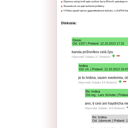
Železnice znižujú kvôli teplu rýchlosť iba na 50 km/h, spôsobuje t
Slovensko.sk má opäť technické problémy
V Poľsku spustili takmer gigawatthodinové úložisko, z LiFePO4 čl
Diskusia:
čpuuu
Od: 1337 | Pridané: 12.10.2013 17:31
banda priživníkov celá čpu
Odpovedať
Známka: 9.7
Hodnotiť:
hrdina
Od: ch. | Pridané: 12.10.2013 19:4
je to hrdina, vazen svedomia, ob
Odpovedať
Známka: 8.8
Hodnotiť:
Re: hrdina
Od reg.: Lars Schotte | Pridan
ano, ti cesi ani haydricha n
Odpovedať
Známka: 10.0
Hodnotiť:
Re: hrdina
Od: 1domcek | Pridané: 1