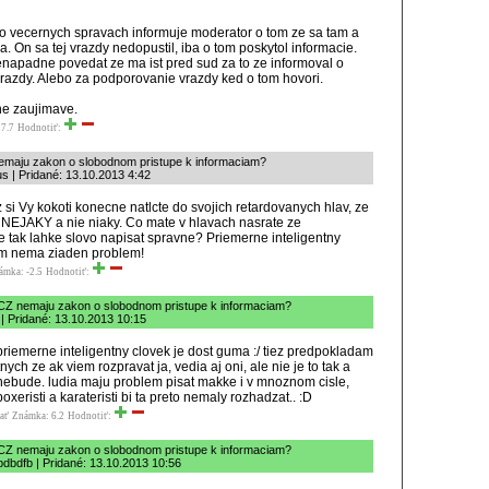
vo vecernych spravach informuje moderator o tom ze sa tam a
a. On sa tej vrazdy nedopustil, iba o tom poskytol informacie.
enapadne povedat ze ma ist pred sud za to ze informoval o
vrazdy. Alebo za podporovanie vrazdy ked o tom hovori.
ne zaujimave.
7.7
Hodnotiť:
emaju zakon o slobodnom pristupe k informaciam?
s | Pridané: 13.10.2013 4:42
si Vy kokoti konecne natlcte do svojich retardovanych hlav, ze
 NEJAKY a nie niaky. Co mate v hlavach nasrate ze
 tak lahke slovo napisat spravne? Priemerne inteligentny
ym nema ziaden problem!
ámka: -2.5
Hodnotiť:
CZ nemaju zakon o slobodnom pristupe k informaciam?
l | Pridané: 13.10.2013 10:15
priemerne inteligentny clovek je dost guma :/ tiez predpokladam
nych ze ak viem rozpravat ja, vedia aj oni, ale nie je to tak a
nebude. ludia maju problem pisat makke i v mnoznom cisle,
oxeristi a karateristi bi ta preto nemaly rozhadzat.. :D
ať
Známka: 6.2
Hodnotiť:
CZ nemaju zakon o slobodnom pristupe k informaciam?
bdbdfb | Pridané: 13.10.2013 10:56