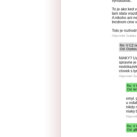
vyhladavac.
To je ako ked 
tam stala vrazd
A nikoho ani n
trestnom cine 
Toto je rozhod
Odpovedať
Známka: 
Re: V CZ n
Od: Orpheu
NIAKY? Uz 
spravne je
nedokazete
clovek s t
Odpovedať
Zn
Re: V 
Od: le
omyl. 
u ostat
nikdy 
niaky b
Odpoved
Re: V 
Od: gf