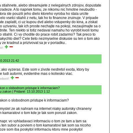
ia stiahnete, alebo streamujete z nelegalnych zdrojov, dopustate
kradeze. A to napriek tomu, ze nikomu nic hmotne neubudlo -
ra ste pouzili jeho dielo ktoreho vyroba ho stala urcite
elo vsetci stiahli z netu, tak ho to financne zruinuje. V pripade
te zaplatit, ci uz kupou dvd alebo vstupenky do kina, a ziskat
o uzivaniu, tak ich proste nechajte na pokoji, nezaujimajte sa o
nite. Ten niekto si totiz nedaval namahu ho vyrobit kvoli tomu
o stiahli. Ci vy chodite do prace robit zadarmo? Tak preco to
akychto diel? Cele tieto nezmyselne diskusie su len o tom ako
ze kradnut a prizivovat sa je v poriadku..
tiť:
.10.2013 21:42
 ako vyzeras. Este som v zivote nestretol exota, ktory by
 ludi autormi, evidentne mas o koliesko viac.
odnotiť:
kon o slobodnom pristupe k informaciam?
 zakon | Pridané: 13.10.2013 1:12
akon o slobodnom pristupe k informaciam?
 myslel ze ak nahram na internet niaky autorsky chraneny
 kamaratovi o tom kde je tak som porusil zakon.
napr. vo vyhladavaci informaciu o tom ze tam a tam sa
 ten subor a poviem o tom kamaratovi tak som sa nicoho
toze som iba poskytol informaciu ktoru mne poskytol