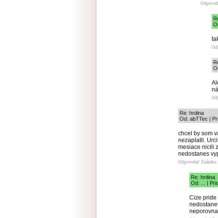
Odpoved
R
O
ta
Od
R
Od
Al
ná
Od
Re: hrdina
Od: abTTec | Pr
chcel by som v
nezaplatil. Urc
mesiace nicili
nedostanes vyp
Odpovedať
Známka: 
Re: hrdina
Od: ... | P
Cize pride 
nedostanet
neporovna