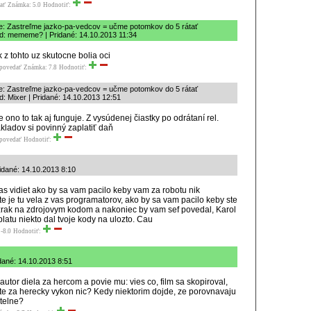
ať
Známka: 5.0
Hodnotiť:
e: Zastreľme jazko-pa-vedcov = učme potomkov do 5 rátať
d: mememe? | Pridané: 14.10.2013 11:34
k z tohto uz skutocne bolia oci
povedať
Známka: 7.8
Hodnotiť:
e: Zastreľme jazko-pa-vedcov = učme potomkov do 5 rátať
: Mixer | Pridané: 14.10.2013 12:51
e ono to tak aj funguje. Z vysúdenej čiastky po odrátaní rel.
kladov si povinný zaplatiť daň
povedať
Hodnotiť:
idané: 14.10.2013 8:10
as vidiet ako by sa vam pacilo keby vam za robotu nik
ite je tu vela z vas programatorov, ako by sa vam pacilo keby ste
 zrak na zdrojovym kodom a nakoniec by vam sef povedal, Karol
latu niekto dal tvoje kody na ulozto. Cau
-8.0
Hodnotiť:
ridané: 14.10.2013 8:51
autor diela za hercom a povie mu: vies co, film sa skopiroval,
e za herecky vykon nic? Kedy niektorim dojde, ze porovnavaju
telne?