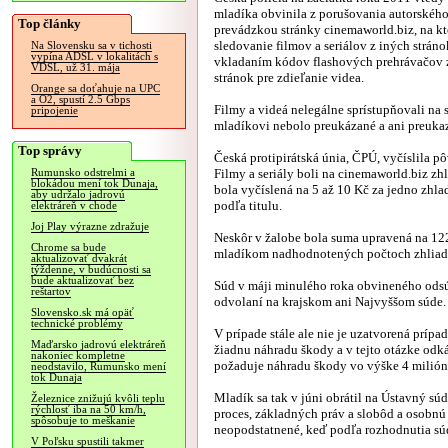
mladíka obvinila z porušovania autorskéh
Top články
prevádzkou stránky cinemaworld.biz, na k
sledovanie filmov a seriálov z iných strán
Na Slovensku sa v tichosti
vypína ADSL v lokalitách s
vkladaním kódov flashových prehrávačov 
VDSL, už 31. mája
stránok pre zdieľanie videa.
Orange sa doťahuje na UPC
a O2, spustí 2.5 Gbps
Filmy a videá nelegálne sprístupňovali na 
pripojenie
mladíkovi nebolo preukázané a ani preukazo
Top správy
Česká protipirátská únia, ČPÚ, vyčíslila
Filmy a seriály boli na cinemaworld.biz zh
Rumunsko odstrelmi a
blokádou mení tok Dunaja,
bola vyčíslená na 5 až 10 Kč za jedno zhlad
aby udržalo jadrovú
podľa titulu.
elektráreň v chode
Joj Play výrazne zdražuje
Neskôr v žalobe bola suma upravená na 12
Chrome sa bude
mladíkom nadhodnotených počtoch zhliad
aktualizovať dvakrát
týždenne, v budúcnosti sa
bude aktualizovať bez
Súd v máji minulého roka obvineného odsú
reštartov
odvolaní na krajskom ani Najvyššom súde.
Slovensko.sk má opäť
technické problémy
V prípade stále ale nie je uzatvorená príp
Maďarsko jadrovú elektráreň
žiadnu náhradu škody a v tejto otázke odk
nakoniec kompletne
požaduje náhradu škody vo výške 4 milióny 
neodstavilo, Rumunsko mení
tok Dunaja
Mladík sa tak v júni obrátil na Ústavný sú
Železnice znižujú kvôli teplu
rýchlosť iba na 50 km/h,
proces, základných práv a slobôd a osobnú
spôsobuje to meškanie
neopodstatnené, keď podľa rozhodnutia súd
V Poľsku spustili takmer