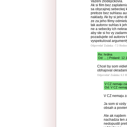
Vazeni zlodejickovia.
Ak si film bez zaplaten
sa obycajnej sebeckej 
pretoze bez suhlasu auto
naklady. Ak by si jeho di
ze za jeho filmy odmieta
tak autorov suhlas k jeh
ne a sebecky ich nekrad
aby ste si ho vy zadarm
pozadujete od autorov t
vyspekulovat argumenty 
Odpovedať
Známka: -7.3
Hodno
Re: hrdina
Od: ... | Pridané: 12
Chcel by som vidiet
obhajoval okradanie
Odpovedať
Známka: 6.3
H
V CZ nemaju za
Od: V CZ nemaju
V CZ nemaju z
Ja som si vzdy
obsah a poviem
Ale ak najdem 
nachadza ten a
nedopustil pre