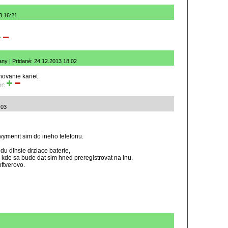
3 16:21
ny | Pridané: 24.12.2013 18:02
novanie kariet
iť:
:03
 vymenit sim do ineho telefonu.
du dlhsie drziace baterie,
 kde sa bude dat sim hned preregistrovat na inu.
oftverovo.