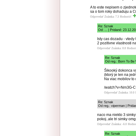
A to este nepisem o zjedno
sa o tom roky dohaduju a Ci
Odpovedať
Známka: 7.3
Hodnotiť:
Re: 5znak
Od: ... | Pridané: 23.12.2
Isty cas dozadu - vtedy
2 pozitivne vlastnosti n
Odpovedať
Známka: 8.8
Hodnot
Re: 5znak
Od reg.: Born To Be 
Šikooký dokonca vy
(ktorý je len na je
Na viac mobilov to 
/watch?v=Nrn3G-
Odpovedať
Známka: 10.0
Re: 5znak
Od reg.: viperman | Prida
naco ma niekto 3 simky?
pokoj..ale tri simky omg
Odpovedať
Známka: -6.0
Hodno
Re: 5znak