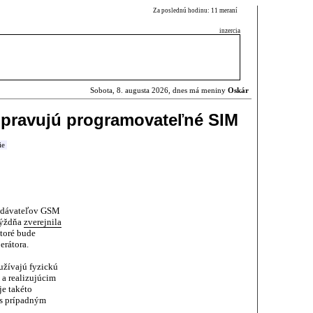
Za poslednú hodinu: 11 meraní
inzercia
Sobota, 8. augusta 2026, dnes má meniny
Oskár
ripravujú programovateľné SIM
ie
odávateľov GSM
týždňa
zverejnila
ktoré bude
rátora.
užívajú fyzickú
 a realizujúcim
je takéto
 s prípadným