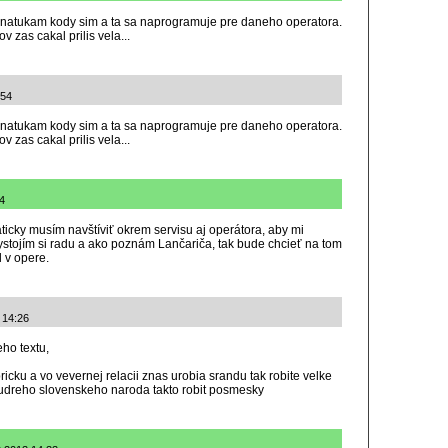
e natukam kody sim a ta sa naprogramuje pre daneho operatora.
zas cakal prilis vela...
:54
e natukam kody sim a ta sa naprogramuje pre daneho operatora.
zas cakal prilis vela...
14
ticky musím navštíviť okrem servisu aj operátora, aby mi
stojím si radu a ako poznám Lančariča, tak bude chcieť na tom
 v opere.
 14:26
ho textu,
ricku a vo vevernej relacii znas urobia srandu tak robite velke
udreho slovenskeho naroda takto robit posmesky