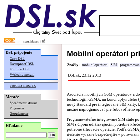
neprihlásený
Mobilní operátori p
DSL pripojenie
Ceny DSL
Dostupnosť DSL
Značky:
mobilní operátori
SIM
programovan
Fórum o DSL
Výsledky meraní
DSL.sk, 23.12.2013
Satelitná mapa SR
Asociácia mobilných GSM operátorov a d
Merače
technológií, GSMA, na konci uplynulého 
Speedmeter
Merania
nový štandard pre integrované SIM karty, 
Pingmeter
možné naprogramovať pre ľubovoľného ope
Googlemeter
Programovateľné integrované SIM stále po
SIM s čipom udržiavajúcim potrebné kľúče
Hľadanie
potrebné šifrovacie operácie. Podľa GSMA 
riešenie výrazne bezpečnejšie v porovnaní
čisto softvérovým riešením.