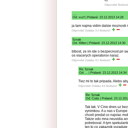
o)
Odpovedať
Hodnoti
.....
Od: xvzf | Pridané: 23.12.2013 14:28
ja tam najma vidim dalsie moznosti n
Odpovedať
Známka: 9.3
Hodnotiť:
5znak
Od: XMen | Pridané: 23.12.2013 14:30
blbost, ze im ide o bezpecnost pri 
os viacerych operatorov naraz.
Odpovedať
Známka: 8.5
Hodnotiť:
Re: 5znak
Od: ... | Pridané: 23.12.2013 14:34
Tiez mi to tak pripada. Alebo aby
Odpovedať
Známka: 8.0
Hodnotiť:
Re: 5znak
Od: Cotts | Pridané: 23.12.20
Tak tak. V Cine dnes uz bez
vynimkou. A u nas v Europe
chceli predat co najviac m
Takze odo mna neuvidia ani 
potreboval. A tym spekulan
len to co zakaznik vyzaduje 