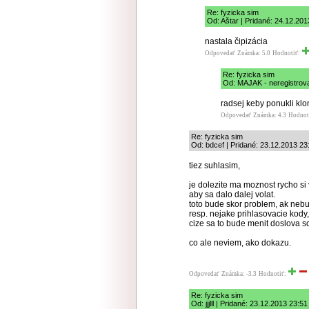
Re: fyzicka sim
Od: Aštar | Pridané: 24.12.201
nastala čipizácia
Odpovedať
Známka: 5.0
Hodnotiť:
Re: fyzicka sim
Od: MAJAK - neregistrova
radsej keby ponukli klo
Odpovedať
Známka: 4.3
Hodnot
Re: fyzicka sim
Od: bdcef | Pridané: 23.12.2013 23
tiez suhlasim,
je dolezite ma moznost rycho si
aby sa dalo dalej volat.
toto bude skor problem, ak nebu
resp. nejake prihlasovacie kody,
cize sa to bude menit doslova s
co ale neviem, ako dokazu.
Odpovedať
Známka: -3.3
Hodnotiť:
Re: fyzicka sim
Od: jjjlll | Pridané: 23.12.2013 23:51