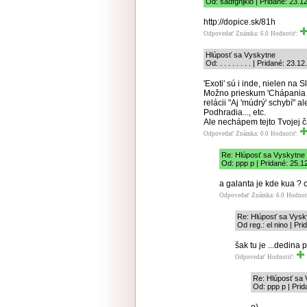
Od: sadfghjklô | Pridané: 23.1
http://dopice.sk/81h
Odpovedať
Známka: 6.0
Hodnotiť:
Hlúposť sa Vyskytne
Od: . . . . . . . . | Pridané: 23.
'Exoti' sú i inde, nielen na
Možno prieskum 'Chápania č
relácii "Aj 'múdrý' schybí" 
Podhradia..., etc.
Ale nechápem tejto Tvojej čast
Odpovedať
Známka: 0.0
Hodnotiť:
Re: Hlúposť sa Vyskytne
Od: ppp p | Pridané: 25.1
a galanta je kde kua ? o
Odpovedať
Známka: 6.0
Hodnot
Re: Hlúposť sa Vysk
Od reg.: el nino | Pr
šak tu je ...dedina 
Odpovedať
Hodnotiť:
Re: Hlúposť sa
Od: ppp p | Pri