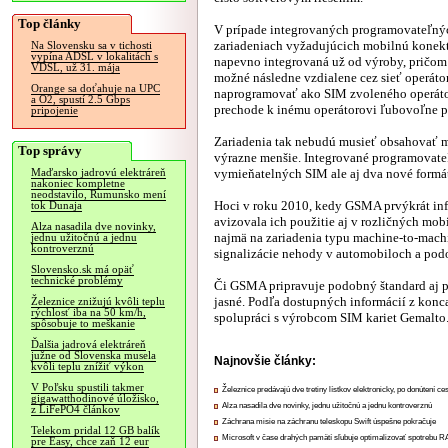
Top články
V prípade integrovaných programovateľný
zariadeniach vyžadujúcich mobilnú konek
Na Slovensku sa v tichosti
vypína ADSL v lokalitách s
napevno integrovaná už od výroby, pričo
VDSL, už 31. mája
možné následne vzdialene cez sieť operátora
Orange sa doťahuje na UPC
naprogramovať ako SIM zvoleného operáto
a O2, spustí 2.5 Gbps
prechode k inému operátorovi ľubovoľne p
pripojenie
Zariadenia tak nebudú musieť obsahovať 
Top správy
výrazne menšie. Integrované programovate
vymieňatelných SIM ale aj dva nové form
Maďarsko jadrovú elektráreň
nakoniec kompletne
neodstavilo, Rumunsko mení
Hoci v roku 2010, kedy GSMA prvýkrát inf
tok Dunaja
avizovala ich použitie aj v rozličných mob
Alza nasadila dve novinky,
najmä na zariadenia typu machine-to-machi
jednu užitočnú a jednu
kontroverznú
signalizácie nehody v automobiloch a pod
Slovensko.sk má opäť
technické problémy
Či GSMA pripravuje podobný štandard aj pr
jasné. Podľa dostupných informácií z konca
Železnice znižujú kvôli teplu
rýchlosť iba na 50 km/h,
spolupráci s výrobcom SIM kariet Gemalto
spôsobuje to meškanie
Ďalšia jadrová elektráreň
južne od Slovenska musela
Najnovšie články:
kvôli teplu znížiť výkon
V Poľsku spustili takmer
Železnice predávajú dve tretiny lístkov elektronicky, po donútení ce
gigawatthodinové úložisko,
Alza nasadila dve novinky, jednu užitočnú a jednu kontroverznú
z LiFePO4 článkov
Záchrana misie na záchranu teleskopu Swift úspešne pokračuje
Telekom pridal 12 GB balík
Microsoft v čase drahých pamätí sľubuje optimalizovať spotrebu
pre Easy, chce zaň 12 eur