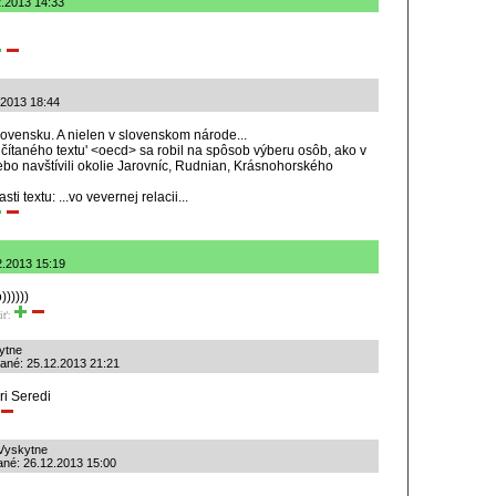
2.2013 14:33
12.2013 18:44
 Slovensku. A nielen v slovenskom národe...
ítaného textu' <oecd> sa robil na spôsob výberu osôb, ako v
alebo navštívili okolie Jarovníc, Rudnian, Krásnohorského
i textu: ...vo vevernej relacii...
2.2013 15:19
))))))
iť:
ytne
idané: 25.12.2013 21:21
pri Seredi
 Vyskytne
dané: 26.12.2013 15:00