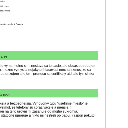
anelov
ížiť výkon
átov videa
munsko mení tok Dunaja
14:13
ale vymenitelnu sim. nestava sa to casto, ale obcas potrebujem
nu. mozno vymyslia nejaky prihlasovaci mechanizmus, ze sa
torizujem telefon - prenesu sa certifikaty atd. ale fyz. simka
13 16:22
ejšia a bezpečnejšia. Výhovorky typu "ušetríme miesto" je
šimol, že telefóny sú čoraz väčšie a menšie :)
fón na tejto úrovni mi zasahuje do môjho súkromia.
 statočne ignoruje a nikto mi nestrelí po papuli (aspoň pokuto