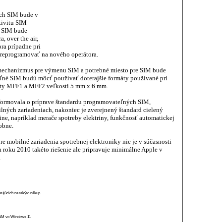
ch SIM bude v
tivitu SIM
m SIM bude
, over the air,
ra prípadne pri
reprogramovať na nového operátora.
mechanizmus pre výmenu SIM a potrebné miesto pre SIM bude
ľné SIM budú môcť používať doterajšie formáty používané pri
áty MFF1 a MFF2 veľkosti 5 mm x 6 mm.
ormovala o príprave štandardu programovateľných SIM,
ilných zariadeniach, nakoniec je zverejnený štandard cielený
ne, napríklad merače spotreby elektriny, funkčnosť automatickej
obne.
e mobilné zariadenia spotrebnej elektroniky nie je v súčasnosti
 roku 2010 takéto riešenie ale pripravuje minimálne Apple v
.
stujúcich na takýto nákup
 RAM vo Windows 11