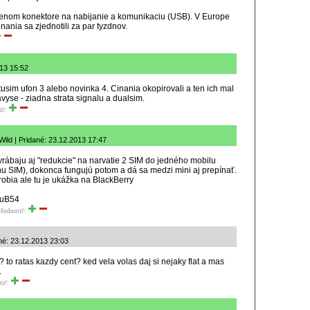
tenom konektore na nabijanie a komunikaciu (USB). V Europe
nania sa zjednotili za par tyzdnov.
013 15:52
 tusim ufon 3 alebo novinka 4. Cinania okopirovali a ten ich mal
avyse - ziadna strata signalu a dualsim.
iť:
Wild | Pridané: 23.12.2013 17:47
rábaju aj "redukcie" na narvatie 2 SIM do jedného mobilu
dnu SIM), dokonca fungujú potom a dá sa medzi mini aj prepínať.
robia ale tu je ukážka na BlackBerry
CuB54
Hodnotiť:
né: 23.12.2013 23:03
 to ratas kazdy cent? ked vela volas daj si nejaky flat a mas
.
tiť: