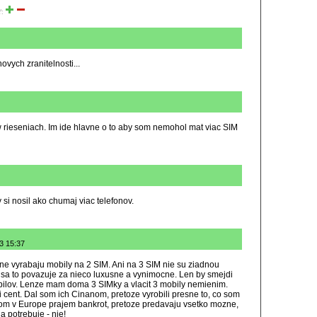
ť:
ovych zranitelnosti...
sw rieseniach. Im ide hlavne o to aby som nemohol mat viac SIM
 si nosil ako chumaj viac telefonov.
13 15:37
ne vyrabaju mobily na 2 SIM. Ani na 3 SIM nie su ziadnou
 sa to povazuje za nieco luxusne a vynimocne. Len by smejdi
obilov. Lenze mam doma 3 SIMky a vlacit 3 mobily nemienim.
cent. Dal som ich Cinanom, pretoze vyrobili presne to, co som
tom v Europe prajem bankrot, pretoze predavaju vsetko mozne,
a potrebuje - nie!