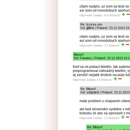
citam nadpis, uz som sa tesil z
asi som od novodobych spehunov 
Odpovedať
Známka: 10.0
Hodnotiť:
Re: fyzicka sim
Od: jjjlllih6 | Pridané: 23.12.2013 23
citam nadpis, uz som sa tesil z
asi som od novodobych spehunov 
Odpovedať
Známka: -3.3
Hodnotiť:
Blbosť!
Od: Fanatixx | Pridané: 23.12.2013 14:
Keď sa mi pokazí telefón, tak automa
preprogramoval náhradný telefón, vy
aj zarobiť nejaké drobné na poje-bál
Odpovedať
Známka: 8.4
Hodnotiť:
Re: Blbosť!
Od: sdfghjklô | Pridané: 23.12.2013
mate problem s chapanim citane
ale ked slovensko vyskitne v reb
bububu ze ako sa opovazili z m
Odpovedať
Známka: -5.5
Hodnotiť:
Re: Blbosť!