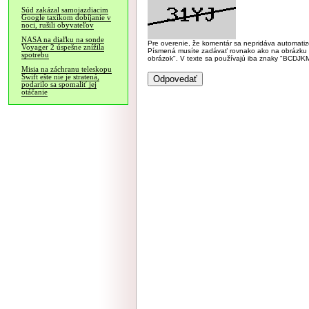
Súd zakázal samojazdiacim
Google taxíkom dobíjanie v
noci, rušili obyvateľov
NASA na diaľku na sonde
Pre overenie, že komentár sa nepridáva automatizov
Voyager 2 úspešne znížila
Písmená musíte zadávať rovnako ako na obrázku veľk
spotrebu
obrázok". V texte sa používajú iba znaky "BC
Misia na záchranu teleskopu
Swift ešte nie je stratená,
podarilo sa spomaliť jej
otáčanie