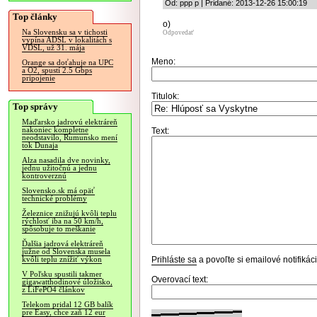
Od: ppp p | Pridané: 2013-12-26 15:00:19
Top články
o)
Na Slovensku sa v tichosti
Odpovedať
vypína ADSL v lokalitách s
VDSL, už 31. mája
Meno:
Orange sa doťahuje na UPC
a O2, spustí 2.5 Gbps
pripojenie
Titulok:
Top správy
Maďarsko jadrovú elektráreň
nakoniec kompletne
Text:
neodstavilo, Rumunsko mení
tok Dunaja
Alza nasadila dve novinky,
jednu užitočnú a jednu
kontroverznú
Slovensko.sk má opäť
technické problémy
Železnice znižujú kvôli teplu
rýchlosť iba na 50 km/h,
spôsobuje to meškanie
Ďalšia jadrová elektráreň
južne od Slovenska musela
Prihláste sa
a povoľte si emailové notifiká
kvôli teplu znížiť výkon
V Poľsku spustili takmer
Overovací text:
gigawatthodinové úložisko,
z LiFePO4 článkov
Telekom pridal 12 GB balík
pre Easy, chce zaň 12 eur