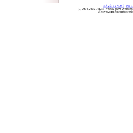
NÁVŠTEVNOSŤ
|
INZE
(C) 2004, 2005 DSL.sk | Všetky práva vyhradené
Všetky uvedené informácie sú b