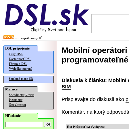
neprihlásený
Mobilní operátori
DSL pripojenie
Ceny DSL
programovateľné
Dostupnosť DSL
Fórum o DSL
Výsledky meraní
Satelitná mapa SR
Diskusia k článku:
Mobilní 
SIM
Merače
Speedmeter
Merania
Prispievajte do diskusií ako
p
Pingmeter
Googlemeter
Komentár, na ktorý odpovedá
Hľadanie
Re: Hlúposť sa Vyskytne