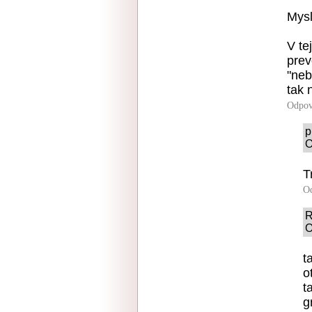
Mysl
V te
prev
"neb
tak 
Odpov
p
O
T
O
R
O
t
o
t
g