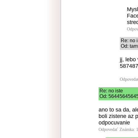
Mysl
Face
stre
Odpov
Re: no i
Od: tam
jj, leb
5874876
Odpoveda
Re: no iste
Od: 56445645645 
ano to sa da, al
boli zistene az
odpocuvanie
Odpovedať
Známka: 1