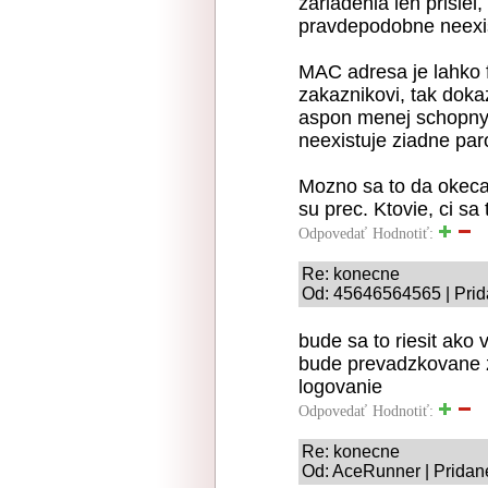
zariadenia len prisiel,
pravdepodobne neexist
MAC adresa je lahko f
zakaznikovi, tak doka
aspon menej schopny
neexistuje ziadne par
Mozno sa to da okecat
su prec. Ktovie, ci sa 
Odpovedať
Hodnotiť:
Re: konecne
Od: 45646564565 | Prid
bude sa to riesit ako 
bude prevadzkovane z
logovanie
Odpovedať
Hodnotiť:
Re: konecne
Od: AceRunner | Pridan