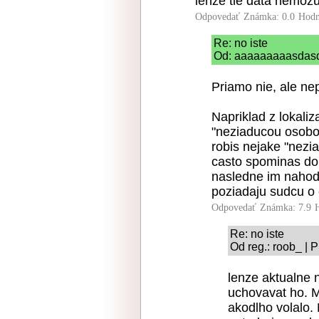
lenze tie data nemozu
Odpovedať
Známka: 0.0
Hodn
Re: no iste
Od: aaaaaaaaasdasd 
Priamo nie, ale nep
Napriklad z lokaliza
"neziaducou osobou
robis nejake "nezia
casto spominas do 
nasledne im nahod
poziadaju sudcu o
Odpovedať
Známka: 7.9
Re: no iste
Od reg.: roob_ | 
lenze aktualne
uchovavat ho. 
akodlho volalo.