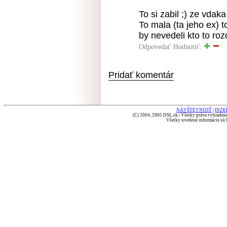
To si zabil ;) ze vdak
To mala (ta jeho ex) 
by nevedeli kto to roz
Odpovedať
Hodnotiť:
Pridať komentár
NÁVŠTEVNOSŤ
|
INZE
(C) 2004, 2005 DSL.sk | Všetky práva vyhradené
Všetky uvedené informácie sú b