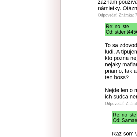
záznam používa
námietky. Otázn
Odpovedať
Známka: 7
Re: no iste
Od: stdent445
To sa zdovod
ludi. A tipu
kto pozna ne
nejaky mafia
priamo, tak a
ten boss?
Nejde len o m
ich sudca ne
Odpovedať
Známk
Re: no iste
Od: Samael
Raz som v