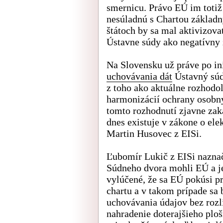
smernicu. Právo EÚ im totiž
nesúladnú s Chartou základn
štátoch by sa mal aktivizov
Ústavne súdy ako negatívny 
Na Slovensku už práve po in
uchovávania dát
Ústavný súd
z toho ako aktuálne rozhodo
harmonizácií ochrany osobn
tomto rozhodnutí zjavne zak
dnes existuje v zákone o el
Martin Husovec z EISi.
Ľubomír Lukič z EISi naznač
Súdneho dvora mohli EÚ a je
vylúčené, že sa EÚ pokúsi p
chartu a v takom prípade sa
uchovávania údajov bez rozl
nahradenie doterajšieho pl