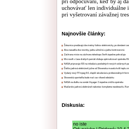
pri odpočúvaní, keď by aj d
uchovávať len individuálne 
pri vyšetrovaní závažnej tres
Najnovšie články:
Železnice predávajú dve tretiny lístkov elektronicky, po donútení ce
Alza nasadila dve novinky, jednu užitočnú a jednu kontroverznú
Záchrana misie na záchranu teleskopu Swift úspešne pokračuje
Microsoft v čase drahých pamätí sľubuje optimalizovať spotrebu
NASA pripravuje ISS na inštaláciu posledných nových solárnych p
Ďalšia jadrová elektráreň južne od Slovenska musela kvôli teplu zn
Vydaný nový FFmpeg 9.0, zlepšil akceleráciu profesionálnych form
Slovenská sporiteľňa bude mať cez víkend odstávku
NASA na diaľku na sonde Voyager 2 úspešne znížila spotrebu
Maďarsko jadrovú elektráreň nakoniec kompletne neodstavilo, Ru
Diskusia:
no iste