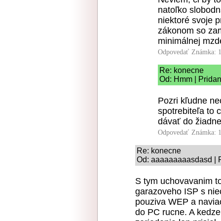
natoľko slobodn
niektoré svoje 
zákonom so zam
minimálnej mzde
Odpovedať
Známka: 1
Re: konecne
Od: Hmm | Pridan
Pozri kľudne ne
spotrebiteľa to
dávať do žiadne
Odpovedať
Známka: 1
Re: konecne
Od: aaaaaaaaasdasd | P
S tym uchovavanim to
garazoveho ISP s nie
pouziva WEP a naviac
do PC rucne. A kedze 