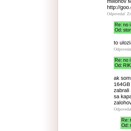
miliónov 
http://go
Odpovedať
Zn
Re: no i
Od: sto
to uloz
Odpoveda
Re: no i
Od: RIK
ak som 
164GB 
zabral
sa kapa
zaloho
Odpoveda
Re: 
Od: 