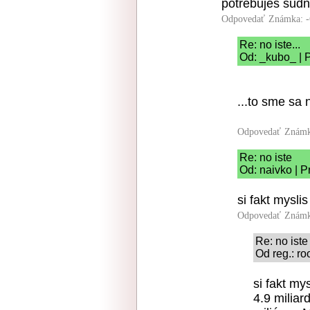
potrebujes sudn
Odpovedať
Známka: -
Re: no iste...
Od: _kubo_ | 
...to sme sa n
Odpovedať
Známk
Re: no iste
Od: naivko | P
si fakt mysli
Odpovedať
Známk
Re: no iste
Od reg.: ro
si fakt my
4.9 miliar