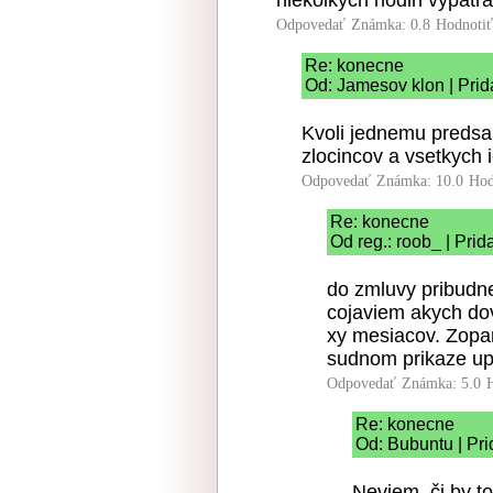
niekolkych hodin vypatra
Odpovedať
Známka: 0.8
Hodnoti
Re: konecne
Od: Jamesov klon | Prid
Kvoli jednemu preds
zlocincov a vsetkych 
Odpovedať
Známka: 10.0
Hod
Re: konecne
Od reg.: roob_ | Pri
do zmluvy pribudne
cojaviem akych do
xy mesiacov. Zopar
sudnom prikaze up
Odpovedať
Známka: 5.0
Re: konecne
Od: Bubuntu | Pr
Neviem, či by t