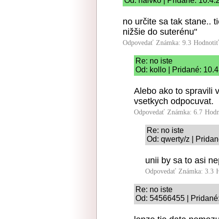
Od: naivko | Pridané: 10.4
no určite sa tak stane.. 
nižšie do suterénu"
Odpovedať
Známka: 9.3
Hodnoti
Re: no iste
Od: kollo | Pridané: 10.
Alebo ako to spravili 
vsetkych odpocuvat.
Odpovedať
Známka: 6.7
Hodn
Re: no iste
Od: qwerty/z | Prida
unii by sa to asi ne
Odpovedať
Známka: 3.3
Re: no iste
Od: 54566455 | Pridané