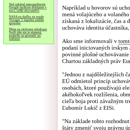
Súd zakázal samojazdiacim
Napríklad u hovorov sú ucho
Google taxíkom dobíjanie v
noci, rušili obyvateľov
mená volajúceho a volaného 
NASA na diaľku na sonde
získaná z lokalizácie, čas a 
Voyager 2 úspešne znížila
spotrebu
uchováva identita účastníka, 
Misia na záchranu teleskopu
Swift ešte nie je stratená,
podarilo sa spomaliť jej
otáčanie
Ako sme informovali v
tomt
podaní iniciovaných írskym 
povinné plošné uchovávanie 
Chartou základných práv Eur
"Jednou z najdôležitejších č
EÚ odmietol princíp uchová
osobách, ktoré používajú el
akéhokoľvek rozlíšenia, obm
cieľa boja proti závažným t
Ľubomír Lukič z EISi.
"Na základe tohto rozhodnu
štáty zmeniť svoju právnu ú