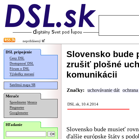
neprihlásený
Slovensko bude 
DSL pripojenie
Ceny DSL
zrušiť plošné uc
Dostupnosť DSL
Fórum o DSL
komunikácii
Výsledky meraní
Satelitná mapa SR
Značky:
uchovávanie dát
ochrana
Merače
Speedmeter
Merania
DSL.sk, 10.4.2014
Pingmeter
Googlemeter
Hľadanie
Slovensko bude musieť rovn
ďalšie európske štáty s pod