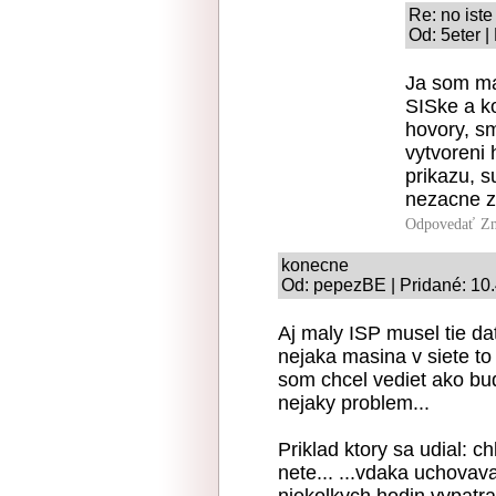
Re: no iste
Od: 5eter |
Ja som mal
SISke a ko
hovory, sm
vytvoreni 
prikazu, s
nezacne z
Odpovedať
Zn
konecne
Od: pepezBE | Pridané: 10
Aj maly ISP musel tie d
nejaka masina v siete to
som chcel vediet ako bu
nejaky problem...
Priklad ktory sa udial: ch
nete... ...vdaka uchovav