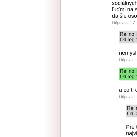
sociálnyc
ľuďmi na 
ďalšie oso
Odpovedať
Zn
Re: no i
Od reg.
nemysl
Odpoveda
Re: no i
Od reg.
a co ti
Odpoveda
Re: 
Od: 
Pre 
najv