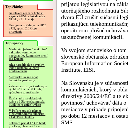
prijatou legislatívou na zákl
Top články
utorňajšieho rozhodnutia S
Na Slovensku sa v tichosti
dvora EÚ zrušiť súčasnú legi
vypína ADSL v lokalitách s
VDSL, už 31. mája
prikazujúcu telekomunikač
Orange sa doťahuje na UPC
a O2, spustí 2.5 Gbps
operátorom plošné uchováva
pripojenie
uskutočnenej komunikácii.
Top správy
Vo svojom stanovisko o to
Maďarsko jadrovú elektráreň
nakoniec kompletne
slovenské občianske združen
neodstavilo, Rumunsko mení
tok Dunaja
European Information Socie
Alza nasadila dve novinky,
jednu užitočnú a jednu
Institute, EISi.
kontroverznú
Slovensko.sk má opäť
technické problémy
Na Slovensku je v súčasnosti
Železnice znižujú kvôli teplu
komunikáciách, ktorý v obla
rýchlosť iba na 50 km/h,
spôsobuje to meškanie
direktívy 2006/24/EC a tel
Ďalšia jadrová elektráreň
povinnosť uchovávať dáta o
južne od Slovenska musela
kvôli teplu znížiť výkon
mesiacov v prípade pripojeni
V Poľsku spustili takmer
gigawatthodinové úložisko,
po dobu 12 mesiacov u osta
z LiFePO4 článkov
SMS.
Telekom pridal 12 GB balík
pre Easy, chce zaň 12 eur