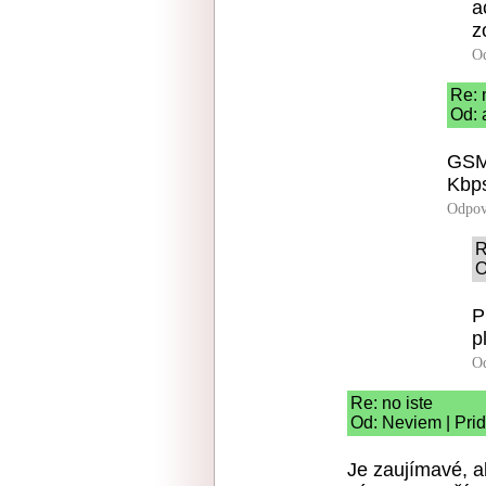
a
z
O
Re: 
Od: 
GSM 
Kbps
Odpov
R
O
P
p
O
Re: no iste
Od: Neviem | Pri
Je zaujímavé, ak