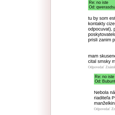
Re: no iste
Od: qwerasdsa
tu by som es
kontakty ciz
odpocuvat), p
poskytovatelo
prisli zanim p
mam skusenos
cital smsky 
Odpovedať
Známk
Re: no iste
Od: Bubunt
Nebola ná
riaditeľa P
manželkin
Odpovedať
Zn