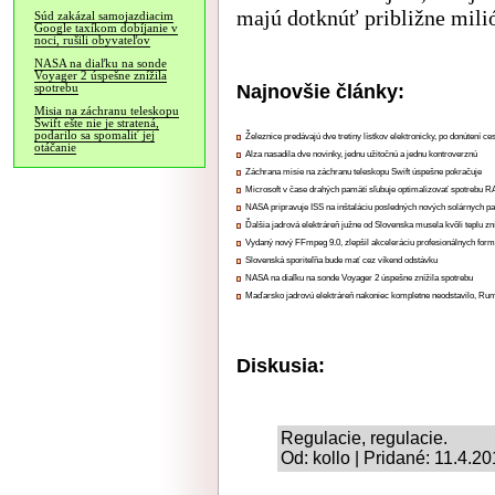
majú dotknúť približne mili
Súd zakázal samojazdiacim
Google taxíkom dobíjanie v
noci, rušili obyvateľov
NASA na diaľku na sonde
Voyager 2 úspešne znížila
Najnovšie články:
spotrebu
Misia na záchranu teleskopu
Swift ešte nie je stratená,
podarilo sa spomaliť jej
Železnice predávajú dve tretiny lístkov elektronicky, po donútení ce
otáčanie
Alza nasadila dve novinky, jednu užitočnú a jednu kontroverznú
Záchrana misie na záchranu teleskopu Swift úspešne pokračuje
Microsoft v čase drahých pamätí sľubuje optimalizovať spotrebu
NASA pripravuje ISS na inštaláciu posledných nových solárnych p
Ďalšia jadrová elektráreň južne od Slovenska musela kvôli teplu zn
Vydaný nový FFmpeg 9.0, zlepšil akceleráciu profesionálnych form
Slovenská sporiteľňa bude mať cez víkend odstávku
NASA na diaľku na sonde Voyager 2 úspešne znížila spotrebu
Maďarsko jadrovú elektráreň nakoniec kompletne neodstavilo, Ru
Diskusia:
Regulacie, regulacie.
Od: kollo | Pridané: 11.4.2