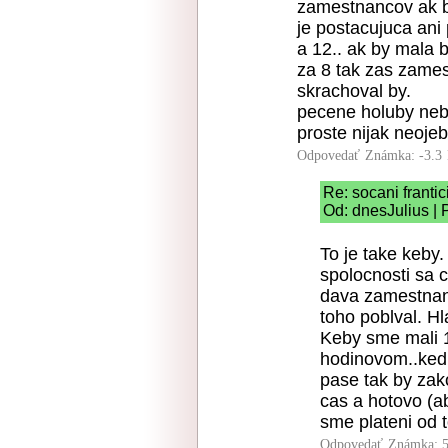
zamestnancov ak b
je postacujuca ani
a 12.. ak by mala
za 8 tak zas zames
skrachoval by.
pecene holuby nebu
proste nijak neoje
Odpovedať
Známka: -3.3
Re: socani frantic
Od: dnesJulius | 
To je take keby.
spolocnosti sa 
dava zamestnan
toho poblval. Hl
Keby sme mali 12
hodinovom..ked 
pase tak by zak
cas a hotovo (a
sme plateni od 
Odpovedať
Známka: 5