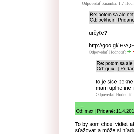
Odpovedať
Známka: 1.7
Hodn
Re: potom sa ale ne
Od: bekheir | Pridan
určyťe?
http://goo.gl/iHVQ
Odpovedať
Hodnotiť:
Re: potom sa ale
Od: quix_ | Prida
to je sice pekn
mam uplne ine i
Odpovedať
Hodnotiť:
........
Od: msx | Pridané: 11.4.20
To by som chcel vidieť a
sťažovať a môže si hľad