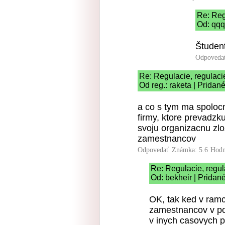
Re: Reg
Od: qqq
Študent
Odpoveda
Re: Regulacie, regulaci
Od reg.: raketa | Pridan
a co s tym ma spolocn
firmy, ktore prevadzk
svoju organizacnu zlo
zamestnancov
Odpovedať
Známka: 5.6
Hodn
Re: Regulacie, regul
Od: bekheir | Pridan
OK, tak ked v ramc
zamestnancov v po
v inych casovych