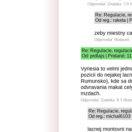
Odpovedať
Známka: 5.0
Re: Regulacie, re
Od reg.: raketa |
zeby miestny c
Odpovedať
Hodnotiť:
Re: Regulacie, regulaci
Od: prdlajs | Pridané: 1
Vyriesia to velmi jed
pozicii do nejakej la
Rumunsko), kde sa do
odvravania makat cely
mzdach.
Odpovedať
Známka: 8.3
Hodn
Re: Regulacie, regul
Od reg.: michal6103 
lacnej montovni na