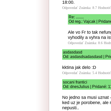
18:00.
Odpovedať
Známka: 8.7
Hodnoti
Re: ........
Od reg.: Vajcak | Pridan
Ale vo Fr to tak nefu
vyhodily a vyhra na is
Odpovedať
Známka: 8.6
Hodn
asdasdasd
Od: asdasdsadasdasd | Pri
kktina jak delo :D
Odpovedať
Známka: 5.4
Hodnoti
socani frantici
Od: dnesJulius | Pridané: 
No jedno sa musi uznat 
ked uz je porobene, ale m
nepusti..