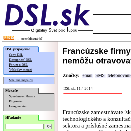
neprihlásený
Francúzske firm
DSL pripojenie
Ceny DSL
nemôžu otravova
Dostupnosť DSL
Fórum o DSL
Výsledky meraní
Značky:
email
SMS
telefonovani
Satelitná mapa SR
DSL.sk, 11.4.2014
Merače
Speedmeter
Merania
Pingmeter
Googlemeter
Francúzske zamestnávateľsk
Hľadanie
technologického a konzulta
sektora a príslušné zamestn