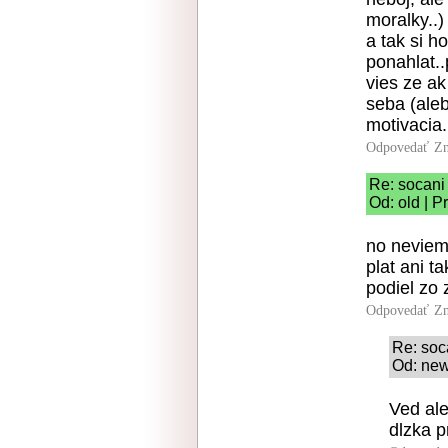
moralky..)
a tak si h
ponahlat..
vies ze a
seba (aleb
motivacia.
Odpovedať
Zn
Re: socani 
Od: old | P
no neviem
plat ani t
podiel zo z
Odpovedať
Zn
Re: soca
Od: new
Ved ale
dlzka 