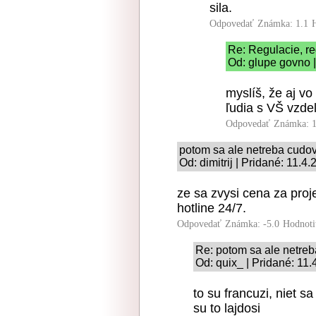
sila.
Odpovedať
Známka: 1.1
Re: Regulacie, re
Od: glupe govno |
myslíš, že aj v
ľudia s VŠ vzde
Odpovedať
Známka: 1
potom sa ale netreba cudo
Od: dimitrij | Pridané: 11.4
ze sa zvysi cena za proj
hotline 24/7.
Odpovedať
Známka: -5.0
Hodnoti
Re: potom sa ale netre
Od: quix_ | Pridané: 11
to su francuzi, niet sa
su to lajdosi