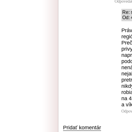
Odpoveda
Re: 
Od: 
Práv
regi
Preč
priv
napr
podo
nená
neja
pret
nikd
robi
na 4
a ví
Odpov
Pridať komentár