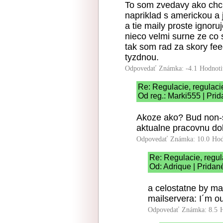
To som zvedavy ako chcu 
napriklad s americkou a
a tie maily proste ignoru
nieco velmi surne ze co 
tak som rad za skory fee
tyzdnou.
Odpovedať
Známka: -4.1
Hodnoti
Re: Regulacie, regulaci
Od reg.: Marki555 | Pri
Akoze ako? Bud non-s
aktualne pracovnu do
Odpovedať
Známka: 10.0
Hod
Re: Regulacie, regul
Od: Adrique | Pridan
a celostatne by ma
mailservera: I´m out
Odpovedať
Známka: 8.5