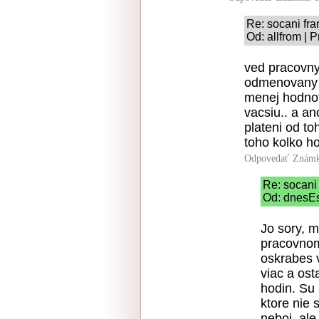
Re: socani fran
Od: allfrom | 
ved pracovny
odmenovany z
menej hodnot
vacsiu.. a an
plateni od t
toho kolko ho
Odpovedať
Známk
Re: socani 
Od: dnesEs
Jo sory, m
pracovnom
oskrabes 
viac a ost
hodin. Su 
ktore nie 
neboj, ale