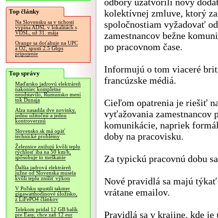
odbory uzatvorili nový doda
Top články
kolektívnej zmluve, ktorý z
spoločnostiam vyžadovať od
Na Slovensku sa v tichosti
vypína ADSL v lokalitách s
VDSL, už 31. mája
zamestnancov bežne komuni
Orange sa doťahuje na UPC
po pracovnom čase.
a O2, spustí 2.5 Gbps
pripojenie
Informujú o tom viaceré brit
Top správy
francúzske médiá.
Maďarsko jadrovú elektráreň
nakoniec kompletne
neodstavilo, Rumunsko mení
tok Dunaja
Cieľom opatrenia je riešiť n
Alza nasadila dve novinky,
vyťažovania zamestnancov 
jednu užitočnú a jednu
kontroverznú
komunikácie, napriek formál
Slovensko.sk má opäť
doby na pracovisku.
technické problémy
Železnice znižujú kvôli teplu
rýchlosť iba na 50 km/h,
Za typickú pracovnú dobu sa
spôsobuje to meškanie
Ďalšia jadrová elektráreň
južne od Slovenska musela
kvôli teplu znížiť výkon
Nové pravidlá sa majú týka
V Poľsku spustili takmer
vrátane emailov.
gigawatthodinové úložisko,
z LiFePO4 článkov
Telekom pridal 12 GB balík
Pravidlá sa v krajine, kde 
pre Easy, chce zaň 12 eur