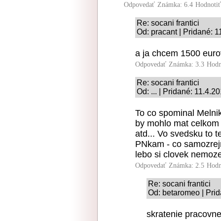
Odpovedať
Známka: 6.4
Hodnoti
Re: socani frantici
Od: pracant | Pridané: 
a ja chcem 1500 eur
Odpovedať
Známka: 3.3
Hodn
Re: socani frantici
Od: ... | Pridané: 11.4.2
To co spominal Melnik
by mohlo mat celkom p
atd... Vo svedsku to t
PNkam - co samozrejm
lebo si clovek nemoze 
Odpovedať
Známka: 2.5
Hodn
Re: socani frantici
Od: betaromeo | Prid
skratenie pracovne