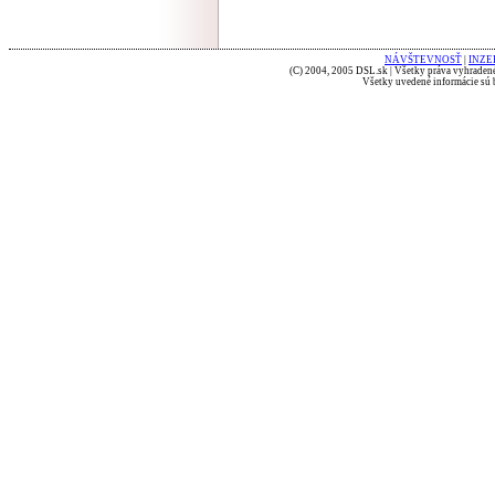
NÁVŠTEVNOSŤ
|
INZE
(C) 2004, 2005 DSL.sk | Všetky práva vyhradené
Všetky uvedené informácie sú b