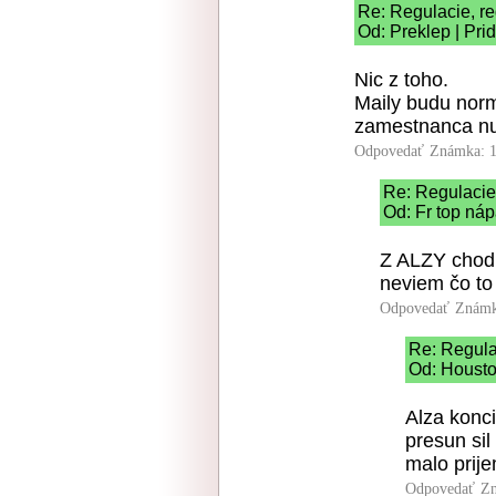
Re: Regulacie, re
Od: Preklep | Pri
Nic z toho.
Maily budu norm
zamestnanca nut
Odpovedať
Známka: 1
Re: Regulacie,
Od: Fr top náp
Z ALZY chodi
neviem čo to
Odpovedať
Známk
Re: Regula
Od: Housto
Alza konc
presun sil
malo prije
Odpovedať
Zn