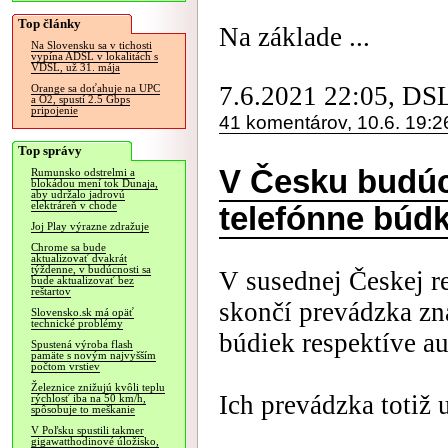
Top články
Na základe ...
Na Slovensku sa v tichosti
vypína ADSL v lokalitách s
VDSL, už 31. mája
7.6.2021 22:05, DS
Orange sa doťahuje na UPC
a O2, spustí 2.5 Gbps
pripojenie
41 komentárov, 10.6. 19:2
Top správy
V Česku budúc
Rumunsko odstrelmi a
blokádou mení tok Dunaja,
aby udržalo jadrovú
elektráreň v chode
telefónne búd
Joj Play výrazne zdražuje
Chrome sa bude
aktualizovať dvakrát
týždenne, v budúcnosti sa
V susednej Českej r
bude aktualizovať bez
reštartov
skončí prevádzka zn
Slovensko.sk má opäť
technické problémy
búdiek respektíve a
Spustená výroba flash
pamäte s novým najvyšším
počtom vrstiev
Železnice znižujú kvôli teplu
Ich prevádzka totiž 
rýchlosť iba na 50 km/h,
spôsobuje to meškanie
V Poľsku spustili takmer
gigawatthodinové úložisko,