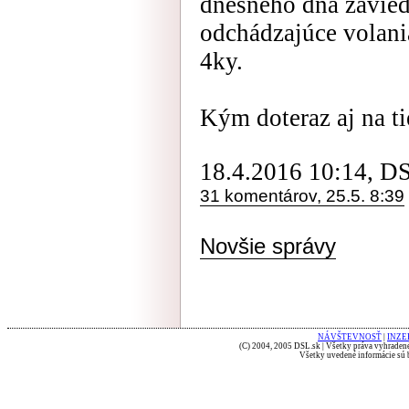
dnešného dňa zavied
odchádzajúce volani
4ky.
Kým doteraz aj na ti
18.4.2016 10:14, D
31 komentárov, 25.5. 8:39
Novšie správy
NÁVŠTEVNOSŤ
|
INZE
(C) 2004, 2005 DSL.sk | Všetky práva vyhradené
Všetky uvedené informácie sú b