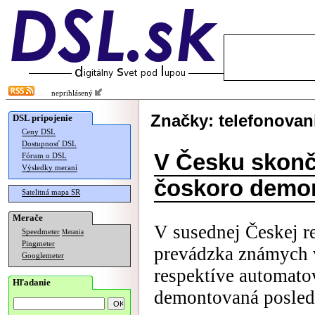
neprihlásený
Značky: telefonovan
DSL pripojenie
Ceny DSL
Dostupnosť DSL
V Česku skonči
Fórum o DSL
Výsledky meraní
čoskoro demon
Satelitná mapa SR
Merače
V susednej Českej r
Speedmeter
Merania
Pingmeter
prevádzka známych 
Googlemeter
respektíve automato
Hľadanie
demontovaná posledn