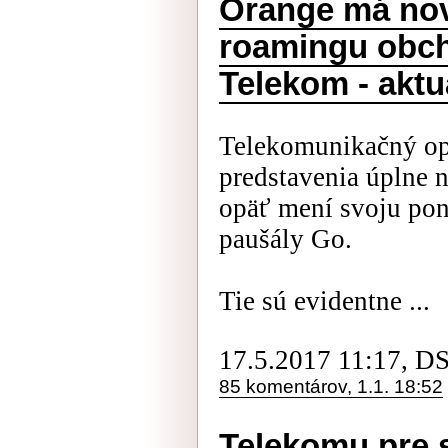
Orange má nov
roamingu obc
Telekom - aktu
Telekomunikačný ope
predstavenia úplne 
opäť mení svoju po
paušály Go.
Tie sú evidentne ...
17.5.2017 11:17, D
85 komentárov, 1.1. 18:52
Telekomu pre 