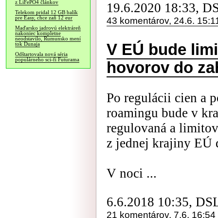
z LiFePO4 článkov
19.6.2020 18:33, D
Telekom pridal 12 GB balík
pre Easy, chce zaň 12 eur
43 komentárov, 24.6. 15:1
Maďarsko jadrovú elektráreň
nakoniec kompletne
neodstavilo, Rumunsko mení
V EÚ bude limi
tok Dunaja
Odštartovala nová séria
populárneho sci-fi Futurama
hovorov do za
Po regulácii cien a
roamingu bude v kra
regulovaná a limito
z jednej krajiny EÚ 
V noci ...
6.6.2018 10:35, DS
21 komentárov, 7.6. 16:54