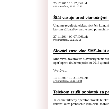
25.12.2014 16:57, DSL.sk
48 komentárov, 29.12. 10:12
Štát varuje pred vianočnými 
Úrad pre reguláciu elektronických komuni
ktorom užívateľov varuje pred potenciáln
27.11.2014 09:07, DSL.sk
90 komentárov, 12.1. 21:15
Slováci zase viac SMS-kujú a
Množstvo hovorov zo slovenských mobiln
opäť oproti druhému polroku 2013 aj med
Vyplýva ...
13.11.2014 10:51, DSL.sk
47 komentárov, 16.11. 10:04
Telekom zruší poplatok za pr
Telekomunikačný operátor Slovak Telekom
zákazníka za prenesenie jeho čísla, mobi