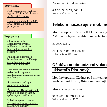
Pre server DSL.sk to potvrdil ...
Top články
6.7.2015 13:53, DSL.sk
Na Slovensku sa v tichosti
vypína ADSL v lokalitách s
20 komentárov, 8.7. 0:13
VDSL, už 31. mája
Orange sa doťahuje na UPC
Telekom nasadzuje v mobilne
a O2, spustí 2.5 Gbps
pripojenie
Mobilný operátor Slovak Telekom dnešný
Top správy
AMR-WB s lepšou kvalitou, známeho tie
Chrome sa bude
S AMR-WB ...
aktualizovať dvakrát
týždenne, v budúcnosti sa
bude aktualizovať bez
21.4.2015 08:19, DSL.sk
reštartov
44 komentárov, 23.4. 7:24
Rumunsko odstrelmi a
blokádou mení tok Dunaja,
aby udržalo jadrovú
O2 dáva neobmedzené volani
elektráreň v chode
užívateľa Platinový+
Maďarsko jadrovú elektráreň
nakoniec kompletne
neodstavilo, Rumunsko mení
Mobilný operátor O2 dnes pod marketing
tok Dunaja
neobmedzené hovory širšej skupine svoji
Slovensko.sk má opäť
technické problémy
Možnosť sa podobá na ...
Železnice znižujú kvôli teplu
rýchlosť iba na 50 km/h,
spôsobuje to meškanie
31.3.2015 09:28, DSL.sk
50 komentárov, 1.4. 17:57
V Poľsku spustili takmer
gigawatthodinové úložisko,
z LiFePO4 článkov