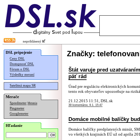
neprihlásený
Značky: telefonovan
DSL pripojenie
Ceny DSL
Dostupnosť DSL
Štát varuje pred uzatváraní
Fórum o DSL
Výsledky meraní
päť rád
Satelitná mapa SR
Úrad pre reguláciu elektronických komuni
tento rok obyvateľov upozorňuje na rizik
Merače
21.12.2015 11:51, DSL.sk
Speedmeter
Merania
39 komentárov, 9.1. 15:47
Pingmeter
Googlemeter
Domáce mobilné balíčky budú 
Hľadanie
Domáce balíčky predplatených minút, SM
vo všetkých krajinách EÚ už od apríla 20