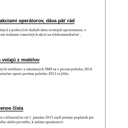
akciami operátorov, dáva päť rád
kácií a poštových služieb dnes zverejnil upozornenie, v
ymi rizikami vianočných akcií na telekomunikačné ...
 volajú z mobilov
ých telefónov a odoslaných SMS sa v prvom polroku 2014
ziročne oproti prvému polroku 2013 zvýšilo.
enos čísla
 s účinnosťou od 1. januára 2015 zruší priamy poplatok pre
lného alebo pevného, k inému operátorovi.