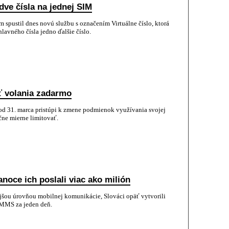
ve čísla na jednej SIM
spustil dnes novú službu s označením Virtuálne číslo, ktorá
avného čísla jedno ďalšie číslo.
ť volania zadarmo
od 31. marca pristúpi k zmene podmienok využívania svojej
čne mierne limitovať.
noce ich poslali viac ako milión
nejšou úrovňou mobilnej komunikácie, Slováci opäť vytvorili
 MMS za jeden deň.