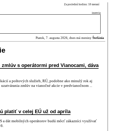
Za poslednú hodinu: 59 meraní
inzercia
Piatok, 7. augusta 2026, dnes má meniny
Štefánia
ie
m zmlúv s operátormi pred Vianocami, dáva
kácií a poštových služieb, RÚ, podobne ako minulý rok aj
á uzatvárania zmlúv na vianočné akcie v predvianočnom ...
platiť v celej EÚ už od apríla
S a dát mobilných operátorov budú môcť zákazníci využívať
16.