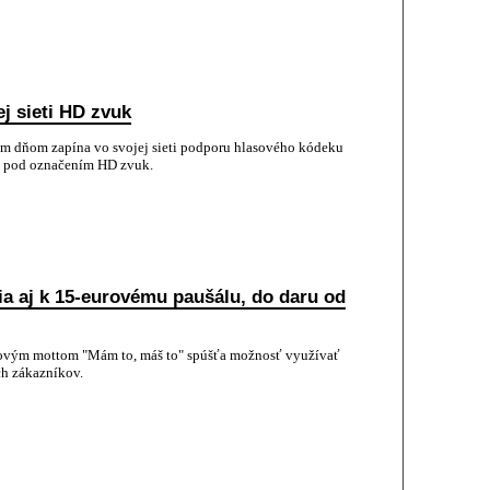
j sieti HD zvuk
m dňom zapína vo svojej sieti podporu hlasového kódeku
ž pod označením HD zvuk.
a aj k 15-eurovému paušálu, do daru od
ovým mottom "Mám to, máš to" spúšťa možnosť využívať
ch zákazníkov.