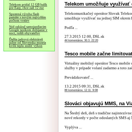
Telekom umožňuje využívať d
Telekom pridal 12 GB balík
pre Easy, chce zaň 12 eur
Telekomunikačný operátor Slovak Telekom 
Spustená výroba flash
pamäte s novým najvyšším
umožňuje využívať na jednej SIM okrem hl
počtom vrstiev
Súd zakázal samojazdiacim
Podľa ...
Google taxíkom dobíjanie v
noci, rušili obyvateľov
27.3.2015 12:00, DSL.sk
Ďalšia jadrová elektráreň
44 komentárov, 30.3. 22:20
južne od Slovenska musela
kvôli teplu znížiť výkon
Tesco mobile začne limitova
Virtuálny mobilný operátor Tesco mobile 
služby v prípade volaní zadarmo a toto za
Prevádzkovateľ ...
13.2.2015 09:31, DSL.sk
86 komentárov, 12.11. 9:08
Slováci objavujú MMS, na Via
Na Štedrý deň, deň s tradične najintezív
nové rekordy v počte odoslaných SMS aj
Vyplýva ...