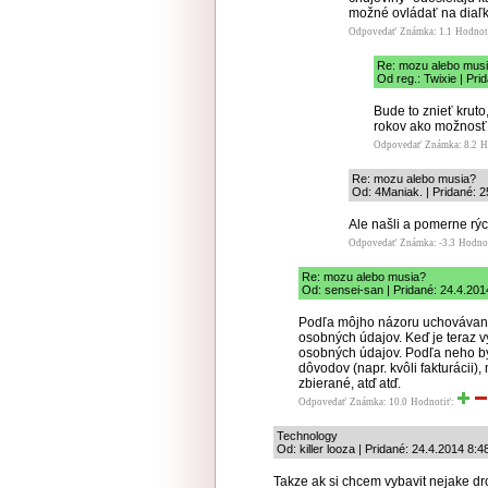
možné ovládať na diaľku
Odpovedať
Známka: 1.1
Hodnot
Re: mozu alebo mus
Od reg.: Twixie | Pri
Bude to znieť kruto
rokov ako možnosť 
Odpovedať
Známka: 8.2
H
Re: mozu alebo musia?
Od: 4Maniak. | Pridané: 2
Ale našli a pomerne rých
Odpovedať
Známka: -3.3
Hodno
Re: mozu alebo musia?
Od: sensei-san | Pridané: 24.4.201
Podľa môjho názoru uchovávanie
osobných údajov. Keď je teraz v
osobných údajov. Podľa neho by
dôvodov (napr. kvôli fakturácii)
zbierané, atď atď.
Odpovedať
Známka: 10.0
Hodnotiť:
Technology
Od: killer looza | Pridané: 24.4.2014 8:4
Takze ak si chcem vybavit nejake dro