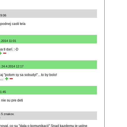
4 9:06
zpodnej casti tela
4.2014 11:01
 ti darí. :-D
: 24.4.2014 12:17
aj "potom sy sa sobudyl"... to by bolo!
tiť:
11:45
o nie su pre deti
 5 znakov.
6
novat, co su "data o komunikacii" Snad kazdemu je uplne