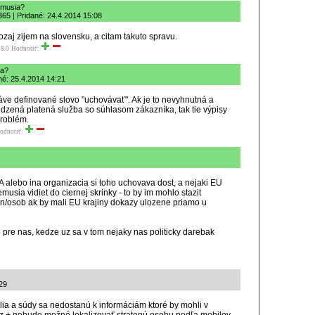
 musia?
365 | Pridané: 24.4.2014 15:08
ozaj zijem na slovensku, a citam takuto spravu.
8.0
Hodnotiť:
ia?
né: 25.4.2014 14:21
práve definované slovo "uchovávať". Ak je to nevyhnutná a
zená platená služba so súhlasom zákazníka, tak tie výpisy
problém.
odnotiť:
 alebo ina organizacia si toho uchovava dost, a nejaki EU
usia vidiet do ciernej skrinky - to by im mohlo stazit
n/osob ak by mali EU krajiny dokazy ulozene priamo u
 pre nas, kedze uz sa v tom nejaky nas politicky darebak
29
elia a súdy sa nedostanú k informáciám ktoré by mohli v