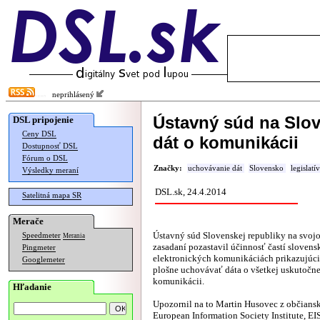
neprihlásený
Ústavný súd na Slov
DSL pripojenie
Ceny DSL
dát o komunikácii
Dostupnosť DSL
Fórum o DSL
Značky:
uchovávanie dát
Slovensko
legislatí
Výsledky meraní
DSL.sk, 24.4.2014
Satelitná mapa SR
Merače
Ústavný súd Slovenskej republiky na svoj
Speedmeter
Merania
zasadaní pozastavil účinnosť častí sloven
Pingmeter
elektronických komunikáciách prikazujúc
Googlemeter
plošne uchovávať dáta o všetkej uskutočn
komunikácii.
Hľadanie
Upozornil na to Martin Husovec z občians
European Information Society Institute, EIS