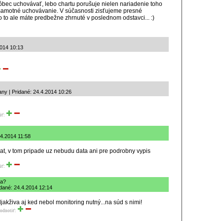
ôbec uchovávať, lebo chartu porušuje nielen nariadenie toho
samotné uchovávanie. V súčasnosti zisťujeme presné
o to ale máte predbežne zhrnuté v poslednom odstavci... :)
2014 10:13
ny | Pridané: 24.4.2014 10:26
iť:
.4.2014 11:58
at, v tom pripade uz nebudu data ani pre podrobny vypis
iť:
ia?
idané: 24.4.2014 12:14
 odjakživa aj ked nebol monitoring nutný...na súd s nimi!
odnotiť: