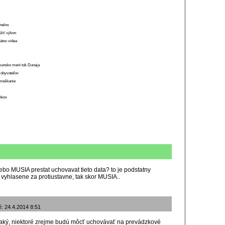
anelov
ížiť výkon
átov videa
munsko mení tok Dunaja
 obyvateľov
o meškanie
ánkov
bo MUSIA prestat uchovavat tieto data? to je podstatny
o vyhlasene za protiustavne, tak skor MUSIA..
é: 24.4.2014 8:51
taký, niektoré zrejme budú môcť uchovávať na prevádzkové