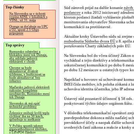
Top články
Súd zároveň prijal na dalšie konanie
návrh
poslancov
z roku 2012 iniciovaný združení
Na Slovensku sa v tichosti
ktorom poslanci žiadali vyhlásenie plošné
vypína ADSL v lokalitách s
VDSL, už 31. mája
monitorovania obyvateľov Slovenska ucho
komunikácii za protiústavné.
Orange sa doťahuje na UPC
a O2, spustí 2.5 Gbps
pripojenie
Aktuálne kroky Ústavného súdu sú zrejme
rozhodnutia Súdneho dvora EÚ
z 8. apríla
Top správy
porušovaniu Charty základných práv EÚ.
Rumunsko odstrelmi a
blokádou mení tok Dunaja,
Na Slovensku bol do včera účinný Zákon o
aby udržalo jadrovú
vychádzal z tejto direktívy a telekomuni
elektráreň v chode
uskutočnenej komunikácii po dobu 6 mesiaco
Chrome sa bude
po dobu 12 mesiacov u ostatných typov k
aktualizovať dvakrát
týždenne, v budúcnosti sa
bude aktualizovať bez
Napríklad u hovorov sú uchovávané komunik
reštartov
IMEI čísla mobilov, ich poloha získaná z lo
Maďarsko jadrovú elektráreň
uchováva identita účastníka, jeho IP adresa
nakoniec kompletne
neodstavilo, Rumunsko mení
tok Dunaja
Ústavný súd pozastavil účinnosť § 58 ods. 5
poskytovaní týchto údajov orgánom štátu.
Slovensko.sk má opäť
technické problémy
V dôsledku telekomunikační operátori zre
Železnice znižujú kvôli teplu
rýchlosť iba na 50 km/h,
pravdepodobne dokonca môžu naďalej uchov
spôsobuje to meškanie
prevádzkové účely a naopak ďalšie uchov
V Poľsku spustili takmer
uvedených častí zákona a reakcie a kroky 
gigawatthodinové úložisko,
z LiFePO4 článkov