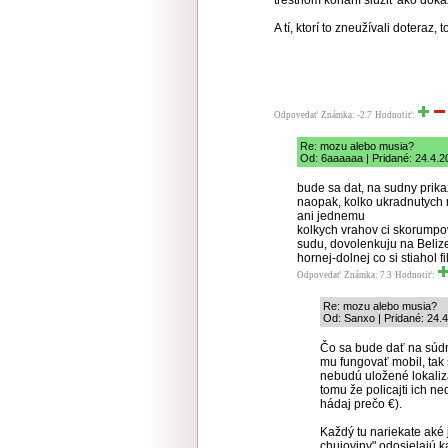
trestnom konaní slúžiť ako dôk
A tí, ktorí to zneužívali doteraz,
Odpovedať
Známka: -2.7
Hodnotiť:
Re: mozu alebo musia?
Od: 6aaaaaa | Pridané: 24.4.2
bude sa dat, na sudny prika
naopak, kolko ukradnutych m
ani jednemu
kolkych vrahov ci skorumpov
sudu, dovolenkuju na Beliz
hornej-dolnej co si stiahol f
Odpovedať
Známka: 7.3
Hodnotiť:
Re: mozu alebo musia?
Od: Sanxo | Pridané: 24.
Čo sa bude dať na súdny
mu fungovať mobil, tak 
nebudú uložené lokalizač
tomu že policajti ich ne
hádaj prečo €).
Každý tu nariekate aké 
chujoviny" odosielajú k