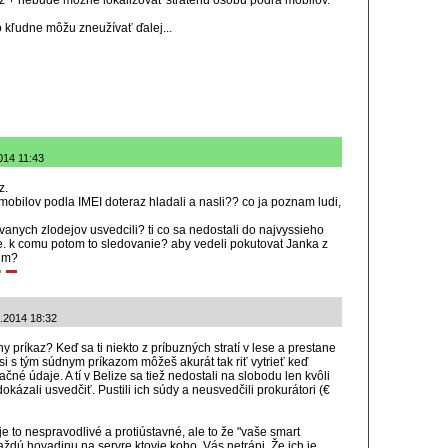
az + nebude možné lokalizovať stratenú osobu podľa mobilov.
 to kľudne môžu zneužívať ďalej...
014 11:43
z.
obilov podla IMEI doteraz hladali a nasli?? co ja poznam ludi,
anych zlodejov usvedcili? ti co sa nedostali do najvyssieho
e. k comu potom to sledovanie? aby vedeli pokutovat Janka z
ilm?
4.2014 18:32
 príkaz? Keď sa ti niekto z príbuzných stratí v lese a prestane
si s tým súdnym príkazom môžeš akurát tak riť vytrieť keď
né údaje. A tí v Belize sa tiež nedostali na slobodu len kvôli
dokázali usvedčiť. Pustili ich súdy a neusvedčili prokurátori (€
je to nespravodlivé a protiústavné, ale to že "vaše smart
aždú hovadinu na servre ktovie koho, Vás netrápi. Že ich je