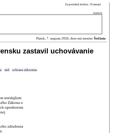
Za poslednú hodinu: 19 meraní
inzercia
Piatok, 7. augusta 2026, dnes má meniny
Štefánia
ensku zastavil uchovávanie
va
súd
ochrana súkromia
om stredajšom
ského Zákona o
ich operátorom
enej
keho združenia
i.