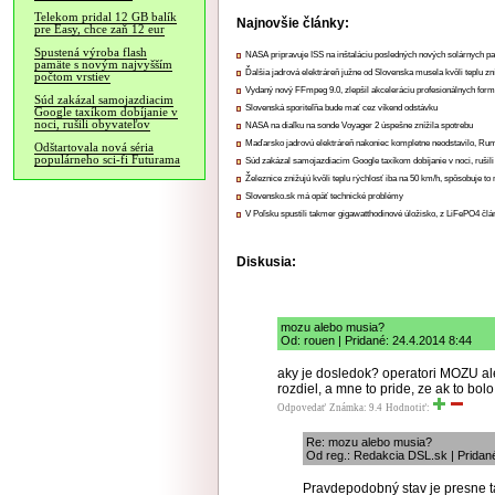
Telekom pridal 12 GB balík
Najnovšie články:
pre Easy, chce zaň 12 eur
Spustená výroba flash
NASA pripravuje ISS na inštaláciu posledných nových solárnych p
pamäte s novým najvyšším
Ďalšia jadrová elektráreň južne od Slovenska musela kvôli teplu zn
počtom vrstiev
Vydaný nový FFmpeg 9.0, zlepšil akceleráciu profesionálnych form
Súd zakázal samojazdiacim
Slovenská sporiteľňa bude mať cez víkend odstávku
Google taxíkom dobíjanie v
noci, rušili obyvateľov
NASA na diaľku na sonde Voyager 2 úspešne znížila spotrebu
Maďarsko jadrovú elektráreň nakoniec kompletne neodstavilo, Ru
Odštartovala nová séria
populárneho sci-fi Futurama
Súd zakázal samojazdiacim Google taxíkom dobíjanie v noci, rušili
Železnice znižujú kvôli teplu rýchlosť iba na 50 km/h, spôsobuje t
Slovensko.sk má opäť technické problémy
V Poľsku spustili takmer gigawatthodinové úložisko, z LiFePO4 čl
Diskusia:
mozu alebo musia?
Od: rouen | Pridané: 24.4.2014 8:44
aky je dosledok? operatori MOZU ale
rozdiel, a mne to pride, ze ak to bol
Odpovedať
Známka: 9.4
Hodnotiť:
Re: mozu alebo musia?
Od reg.: Redakcia DSL.sk | Pridan
Pravdepodobný stav je presne 