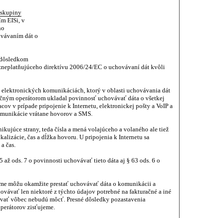
 skupiny
m EISi, v
ho
vávaním dát o
 dôsledkom
 zneplatňujúceho direktívu 2006/24/EC o uchovávaní dát kvôli
 elektronických komunikáciách, ktorý v oblasti uchovávania dát
kačným operátorom ukladal povinnosť uchovávať dáta o všetkej
v v prípade pripojenie k Internetu, elektronickej pošty a VoIP a
omunikácie vrátane hovorov a SMS.
ujúce strany, teda čísla a mená volajúceho a volaného ale tiež
kalizácie, čas a dĺžka hovoru. U pripojenia k Internetu sa
 a čas.
 až ods. 7 o povinnosti uchovávať tieto dáta aj § 63 ods. 6 o
jme môžu okamžite prestať uchovávať dáta o komunikácii a
ávať len niektoré z týchto údajov potrebné na fakturačné a iné
ávať vôbec nebudú môcť. Presné dôsledky pozastavenia
operátorov zisťujeme.