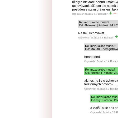
účely a niektoré nebudú môcť v
uchovávania štátom ale najmä 
posúdenie stavu právnikmi, takt
Odpovedať
Známka: 8.8
Hodnotiť:
Re: mozu alebo musia?
Od: 4Maniak. | Pridané: 24.4.
Nesmú uchovávať..
Odpovedať
Známka: 3.3
Hodnotiť:
Re: mozu alebo musia?
Od: MAJAK - neregistrova
heartbleed
Odpovedať
Známka: 1.4
Hodnot
Re: mozu alebo musia?
Od: feroxxx | Pridané: 24
ak nesmu tieto uchovav
telefonnych hovorov ...
Odpovedať
Známka: 6.0
Hodnot
Re: mozu alebo mus
Od reg.: Fresco | Pr
a vidíš...a tie boli
Odpovedať
Známka: 7.8
H