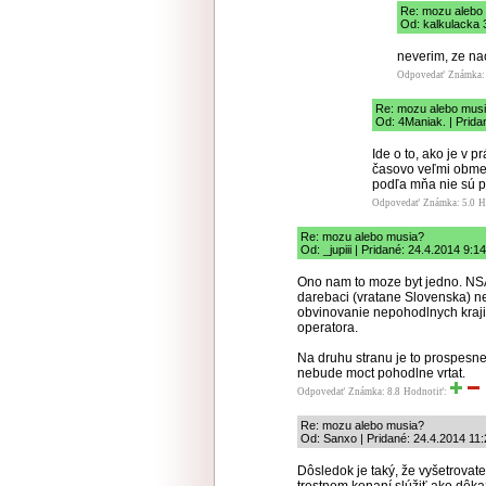
Re: mozu alebo
Od: kalkulacka 
neverim, ze na
Odpovedať
Známka: 
Re: mozu alebo mus
Od: 4Maniak. | Prida
Ide o to, ako je v 
časovo veľmi obmed
podľa mňa nie sú 
Odpovedať
Známka: 5.0
H
Re: mozu alebo musia?
Od: _jupiii | Pridané: 24.4.2014 9:14
Ono nam to moze byt jedno. NSA
darebaci (vratane Slovenska) nem
obvinovanie nepohodlnych kraji
operatora.
Na druhu stranu je to prospesne
nebude moct pohodlne vrtat.
Odpovedať
Známka: 8.8
Hodnotiť:
Re: mozu alebo musia?
Od: Sanxo | Pridané: 24.4.2014 11:
Dôsledok je taký, že vyšetrovat