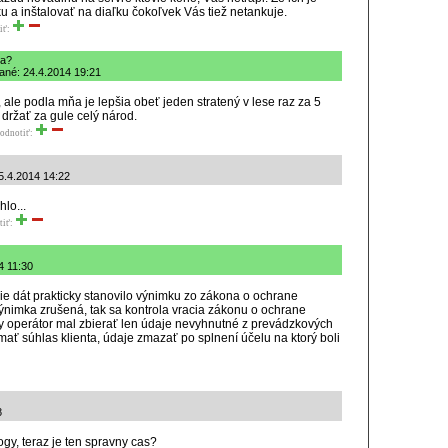
 a inštalovať na diaľku čokoľvek Vás tiež netankuje.
iť:
ia?
dané: 24.4.2014 19:21
, ale podla mňa je lepšia obeť jeden stratený v lese raz za 5
držať za gule celý národ.
odnotiť:
5.4.2014 14:22
lo...
tiť:
4 11:30
 dát prakticky stanovilo výnimku zo zákona o ochrane
ýnimka zrušená, tak sa kontrola vracia zákonu o ochrane
 operátor mal zbierať len údaje nevyhnutné z prevádzkových
, mať súhlas klienta, údaje zmazať po splnení účelu na ktorý boli
8
gy, teraz je ten spravny cas?