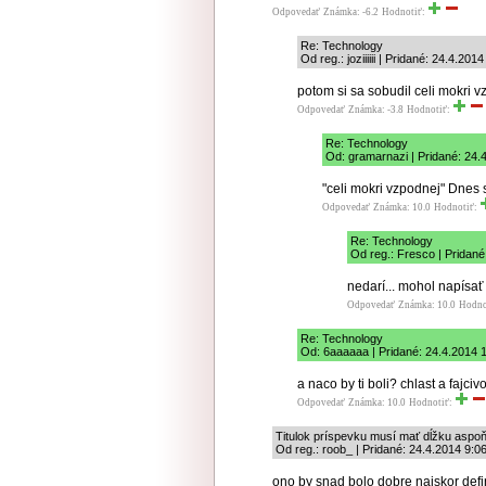
Odpovedať
Známka: -6.2
Hodnotiť:
Re: Technology
Od reg.: joziiiiii | Pridané: 24.4.201
potom si sa sobudil celi mokri v
Odpovedať
Známka: -3.8
Hodnotiť:
Re: Technology
Od: gramarnazi | Pridané: 24.
"celi mokri vzpodnej" Dnes sa
Odpovedať
Známka: 10.0
Hodnotiť:
Re: Technology
Od reg.: Fresco | Pridané
nedarí... mohol napísať 
Odpovedať
Známka: 10.0
Hodno
Re: Technology
Od: 6aaaaaa | Pridané: 24.4.2014 
a naco by ti boli? chlast a fajciv
Odpovedať
Známka: 10.0
Hodnotiť:
Titulok príspevku musí mať dĺžku aspoň
Od reg.: roob_ | Pridané: 24.4.2014 9:0
ono by snad bolo dobre najskor defi