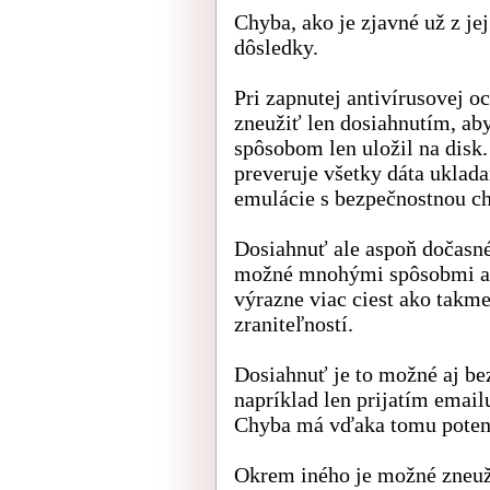
Chyba, ako je zjavné už z j
dôsledky.
Pri zapnutej antivírusovej o
zneužiť len dosiahnutím, a
spôsobom len uložil na disk.
preveruje všetky dáta uklada
emulácie s bezpečnostnou c
Dosiahnuť ale aspoň dočasné
možné mnohými spôsobmi a p
výrazne viac ciest ako takm
zraniteľností.
Dosiahnuť je to možné aj bez
napríklad len prijatím emai
Chyba má vďaka tomu potenci
Okrem iného je možné zneuž