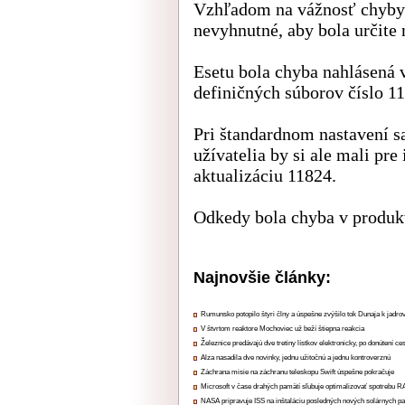
Vzhľadom na vážnosť chyby a
nevyhnutné, aby bola určite 
Esetu bola chyba nahlásená v
definičných súborov číslo 1
Pri štandardnom nastavení sa
užívatelia by si ale mali pre
aktualizáciu 11824.
Odkedy bola chyba v produk
Najnovšie články:
Rumunsko potopilo štyri člny a úspešne zvýšilo tok Dunaja k jadrov
V štvrtom reaktore Mochoviec už beží štiepna reakcia
Železnice predávajú dve tretiny lístkov elektronicky, po donútení ce
Alza nasadila dve novinky, jednu užitočnú a jednu kontroverznú
Záchrana misie na záchranu teleskopu Swift úspešne pokračuje
Microsoft v čase drahých pamätí sľubuje optimalizovať spotrebu
NASA pripravuje ISS na inštaláciu posledných nových solárnych p