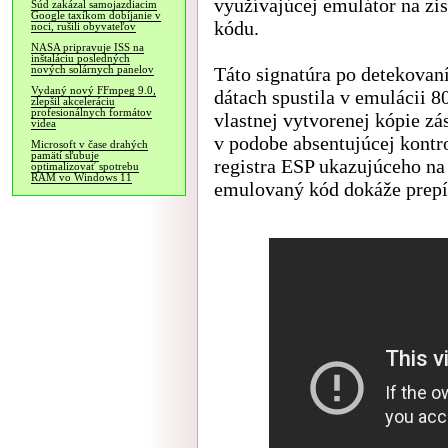
využívajúcej emulátor na zi
Súd zakázal samojazdiacim
Google taxíkom dobíjanie v
kódu.
noci, rušili obyvateľov
NASA pripravuje ISS na
inštaláciu posledných
Táto signatúra po detekovan
nových solárnych panelov
Vydaný nový FFmpeg 9.0,
dátach spustila v emulácii 8
zlepšil akceleráciu
profesionálnych formátov
vlastnej vytvorenej kópie zá
videa
v podobe absentujúcej kontr
Microsoft v čase drahých
pamätí sľubuje
registra ESP ukazujúceho na
optimalizovať spotrebu
RAM vo Windows 11
emulovaný kód dokáže prepí