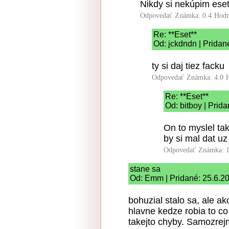
Nikdy si nekúpim eset,
Odpovedať
Známka: 0.4
Hodn
Re: **Eset**
Od: jckdndn | Pridan
ty si daj tiez facku
Odpovedať
Známka: 4.0
Re: **Eset**
Od: bitboy | Prid
On to myslel tak
by si mal dat u
Odpovedať
Známka: 1
stane sa
Od: Emm | Pridané: 25.6.2
bohuzial stalo sa, ale ak
hlavne kedze robia to co
takejto chyby. Samozrejm