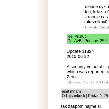
release cykl
den, kdezto 
skracuje cas
zakaznikovi)
Odpovedať
Známk
Re: Prístup
Od: AvB | Pridané: 25.6
Update 11824
2015-06-22
A security vulnerabili
which was reported t
Zero.
Odpovedať
Známka: 8.9
Hodn
eset mnam
Od: jjsankosk | Pridané: 25
tak zaspominajme si