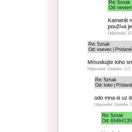
Re: 5znak
Od: neviem
Kamarát r
používa je
Odpovedať
Zn
Re: 5znak
Od: vsevec | Pridané
Mínuskujte toho s
Odpovedať
Známka: -5.3
Re: 5znak
Od: loko | Pridan
odo mna si uz d
Odpovedať
Známka: 3
Re: 5znak
Od: 654641354