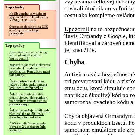
zvyšovania celkovej ochrany
Top články
otvárali útočníkom veľmi j
cestu ako kompletne ovládnu
Na Slovensku sa v tichosti
vypína ADSL v lokalitách s
VDSL, už 31. mája
Orange sa doťahuje na UPC
Upozornil
na to bezpečnostn
a O2, spustí 2.5 Gbps
pripojenie
Tavis Ormandy z Google, kt
identifikoval a zároveň dem
Top správy
jej zneužitie.
Alza nasadila dve novinky,
jednu užitočnú a jednu
kontroverznú
Chyba
Maďarsko jadrovú elektráreň
nakoniec kompletne
neodstavilo, Rumunsko mení
Antivírusové a bezpečnostné
tok Dunaja
pri preverovaní kódu a zisťo
Ďalšia jadrová elektráreň
južne od Slovenska musela
emuláciu, ktorá simuluje sp
kvôli teplu znížiť výkon
napríklad škodlivý kód po ro
Železnice predávajú dve
tretiny lístkov elektronicky,
samorozbaľovacieho kódu a t
po donútení cestujúcich na
takýto nákup
Železnice znižujú kvôli teplu
rýchlosť iba na 50 km/h,
Chyba objavená Ormandym sa
spôsobuje to meškanie
kódu v produktoch Esetu. Po
NASA na diaľku na sonde
Voyager 2 úspešne znížila
samotnom emulátore ale zrej
spotrebu