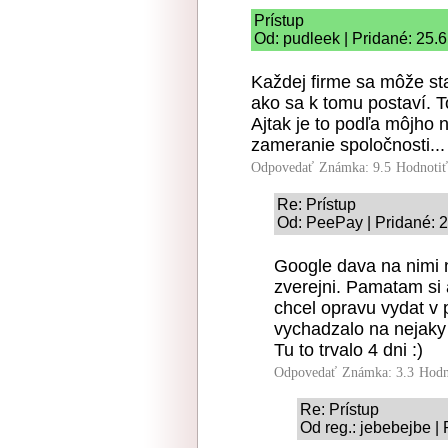
Prístup
Od: pudleek | Pridané: 25.
Každej firme sa môže st
ako sa k tomu postaví. To
Ajtak je to podľa môjho
zameranie spoločnosti...
Odpovedať
Známka: 9.5
Hodnoti
Re: Prístup
Od: PeePay | Pridané: 
Google dava na nimi n
zverejni. Pamatam si 
chcel opravu vydat v
vychadzalo na nejaky 
Tu to trvalo 4 dni :)
Odpovedať
Známka: 3.3
Hodn
Re: Prístup
Od reg.: jebebejbe |