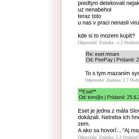
predtym detekovali nejak
uz nenabehol
teraz toto
u nas v praci nenasli vir
kde si to mozem kupit?
Odpovedať
Známka: -1.2
Hodnoti
Re: eset mnam
Od: PeePay | Pridané: 
To s tym mazanim sy
Odpovedať
Známka: 2.7
Hodn
**Eset**
Od: tom@s | Pridané: 25.6
Eset je jedna z mála Slo
dokázali. Netreba ich h
zem.
A ako sa hovorí... "Aj ma
Odpovedať
Známka: 5.3
Hodnoti