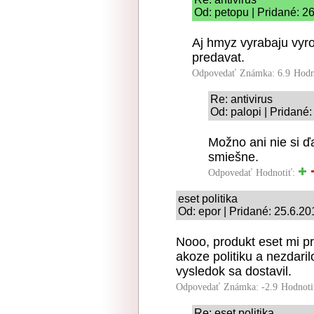
Od: petopu | Pridané: 2
Aj hmyz vyrabaju vyro
predavat.
Odpovedať
Známka: 6.9
Hodn
Re: antivirus
Od: palopi | Pridané
Možno ani nie si ď
smiešne.
Odpovedať
Hodnotiť:
eset politika
Od: epor | Pridané: 25.6.2
Nooo, produkt eset mi pr
akoze politiku a nezdari
vysledok sa dostavil.
Odpovedať
Známka: -2.9
Hodnoti
Re: eset politika