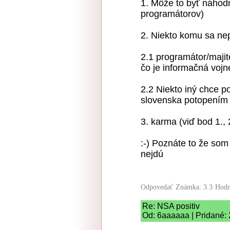
1. Môže to byť náhod
programátorov)
2. Niekto komu sa ne
2.1 programátor/majit
čo je informačná vojn
2.2 Niekto iný chce 
slovenska potopením 
3. karma (viď bod 1., 
:-) Poznáte to že so
nejdú
Odpovedať
Známka: 3.3
Hodn
Re: NSA positiv
Od: 6aaaaaa | Pridané: