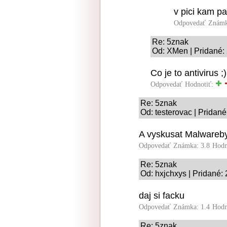
v pici kam pa
Odpovedať
Známk
Re: 5znak
Od: XMen | Pridané:
Co je to antivirus ;)
Odpovedať
Hodnotiť:
Re: 5znak
Od: testerovac | Pridan
A vyskusat Malwareby
Odpovedať
Známka: 3.8
Hodn
Re: 5znak
Od: hxjchxys | Pridané:
daj si facku
Odpovedať
Známka: 1.4
Hodn
Re: 5znak