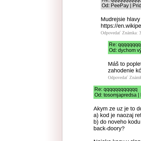
Od: PeePay | Pri
Mudrejsie hlavy 
https://en.wikip
Odpovedať
Známka: 3
Re: qqqqqqq
Od: dychom vý
Máš to pople
zahodenie kó
Odpovedať
Známk
Re: qqqqqqqqqqqq
Od: tosomjapredsa | 
Akym ze uz je to d
a) kod je naozaj re
b) do noveho kodu o
back-doory?