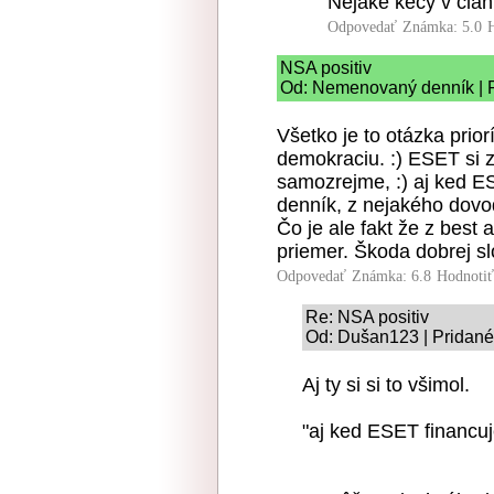
Nejake kecy v clan
Odpovedať
Známka: 5.0
NSA positiv
Od: Nemenovaný denník | P
Všetko je to otázka prior
demokraciu. :) ESET si z
samozrejme, :) aj ked E
denník, z nejakého dovo
Čo je ale fakt že z best 
priemer. Škoda dobrej s
Odpovedať
Známka: 6.8
Hodnoti
Re: NSA positiv
Od: Dušan123 | Pridané
Aj ty si si to všimol.
"aj ked ESET financuj