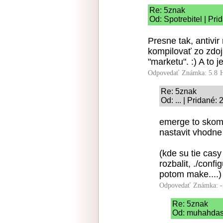
Re: 5znak
Od: Spotrebitel | Pr
Presne tak, antivir
kompilovať zo zdoj
"marketu". :) A to je
Odpovedať
Známka: 5.8
Re: 5znak
Od: ... | Pridané:
emerge to skomp
nastavit vhodne 
(kde su tie casy
rozbalit, ./conf
potom make....)
Odpovedať
Známka: -
Re: 5znak
Od: muhahdash