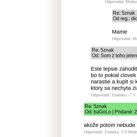
Odpovedať
Hodno
Re: 5znak
Od reg.: di
Mame
Odpovedať
Ho
Re: 5znak
Od: Som z toho jelen
Este lepsie zahodi
bo to pokial clovek
narastie a kupit s
ktory sa nechyta z
Odpovedať
Známka: -7.5
Re: 5znak
Od: baGoLo | Pridané: 
akože potom nebude t
Odpovedať
Známka: 5.9
Hodn