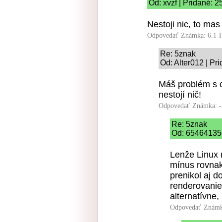
Od: xvzf | Pridané: 
Nestoji nic, to mas
Odpovedať
Známka: 6.1
Re: 5znak
Od: Alter012 | Pr
Máš problém s c
nestojí nič!
Odpovedať
Známka: -
Re: 5znak
Od: 654641354
Lenže Linux n
mínus rovna
prenikol aj d
renderovanie
alternatívne,
Odpovedať
Známk