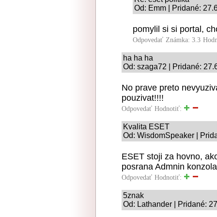
Od: Emm | Pridané: 27.
pomylil si si portal, ch
Odpovedať
Známka: 3.3
Hodn
ha ha ha
Od: szaga72 | Pridané: 27.
No prave preto nevyuzi
pouzivat!!!!
Odpovedať
Hodnotiť:
Kvalita ESET
Od: WisdomSpeaker | Prida
ESET stoji za hovno, ako 
posrana Admnin konzola 
Odpovedať
Hodnotiť:
5znak
Od: Lathander | Pridané: 2