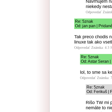
Navrhujem na
niekedy nest
Odpovedať
Známk
Re: 5znak
Od: jan pan | Pridan
Tak preco chodis n
linuxe tak ako vse
Odpovedať
Známka: 4.3
Re: 5znak
Od: Astar Seran |
lol, to sme sa ke
Odpovedať
Známka: 7
Re: 5znak
Od: Ferikuš | 
Rišo TW mi p
nemáte to nie