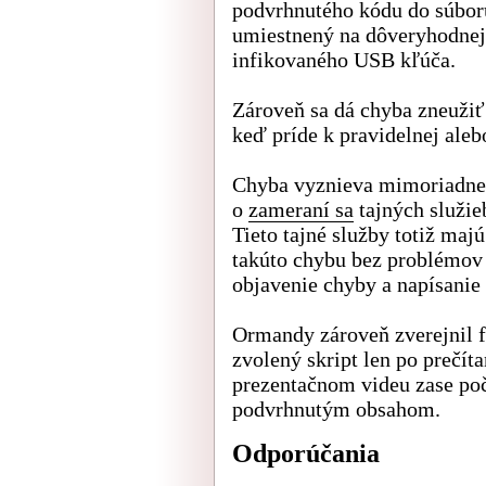
podvrhnutého kódu do súbor
umiestnený na dôveryhodnej 
infikovaného USB kľúča.
Zároveň sa dá chyba zneužiť 
keď príde k pravidelnej aleb
Chyba vyznieva mimoriadne 
o
zameraní sa
tajných služi
Tieto tajné služby totiž maj
takúto chybu bez problémov 
objavenie chyby a napísanie 
Ormandy zároveň zverejnil f
zvolený skript len po prečí
prezentačnom videu zase poč
podvrhnutým obsahom.
Odporúčania