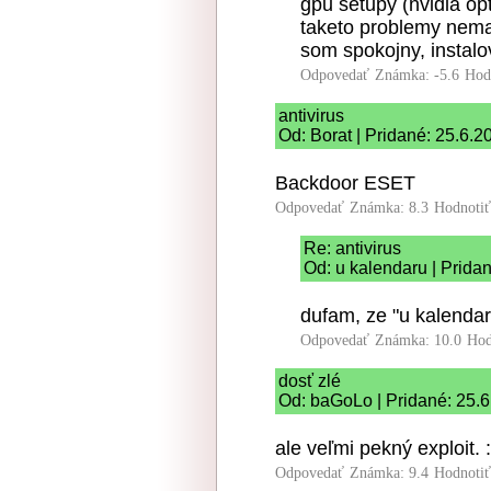
gpu setupy (nvidia o
taketo problemy nem
som spokojny, instalo
Odpovedať
Známka: -5.6
Hod
antivirus
Od: Borat | Pridané: 25.6.2
Backdoor ESET
Odpovedať
Známka: 8.3
Hodnoti
Re: antivirus
Od: u kalendaru | Prida
dufam, ze "u kalendaru
Odpovedať
Známka: 10.0
Hod
dosť zlé
Od: baGoLo | Pridané: 25.
ale veľmi pekný exploit. :
Odpovedať
Známka: 9.4
Hodnoti