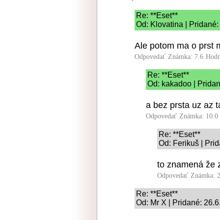
Re: **Eset**
Od: Klovatina | Pridané
Ale potom ma o prst 
Odpovedať
Známka: 7.6
Hodn
Re: **Eset**
Od: kakadoo | Pridan
a bez prsta uz az t
Odpovedať
Známka: 10.0
Re: **Eset**
Od: Ferikuš | Pri
to znamená že zl
Odpovedať
Známka: 2
Re: **Eset**
Od: Mr X | Pridané: 26.