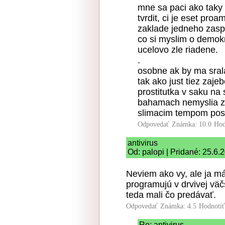
mne sa paci ako taky 
tvrdit, ci je eset pro
zaklade jedneho zasp
co si myslim o demokra
ucelovo zle riadene.
.
osobne ak by ma sral
tak ako just tiez za
prostitutka v saku na 
bahamach nemyslia ze
slimacim tempom post
Odpovedať
Známka: 10.0
Hod
antivirus
Od: palopi | Pridané: 25.6.
Neviem ako vy, ale ja má
programujú v drvivej väč
teda mali čo predávať.
Odpovedať
Známka: 4.5
Hodnoti
Re: antivirus