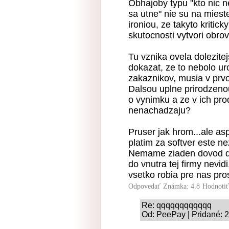
Obhajoby typu "kto nic ne
sa utne" nie su na miest
ironiou, ze takyto kritick
skutocnosti vytvori obrov
Tu vznika ovela dolezitej
dokazat, ze to nebolo u
zakaznikov, musia v prv
Dalsou uplne prirodzeno
o vynimku a ze v ich pr
nenachadzaju?
Pruser jak hrom...ale as
platim za softver este n
Nemame ziaden dovod do
do vnutra tej firmy nevid
vsetko robia pre nas pr
Odpovedať
Známka: 4.8
Hodnoti
Re: qqqqqqqqqqqq
Od: PeePay | Pridané: 