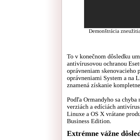
Demonštrácia zneužiti
To v konečnom dôsledku umož
antivírusovou ochranou Eset
oprávneniam skenovacieho p
oprávneniami System a na L
znamená získanie kompletnej
Podľa Ormandyho sa chyba 
verziách a edíciách antivír
Linuxe a OS X vrátane prod
Business Edition.
Extrémne vážne dôsle