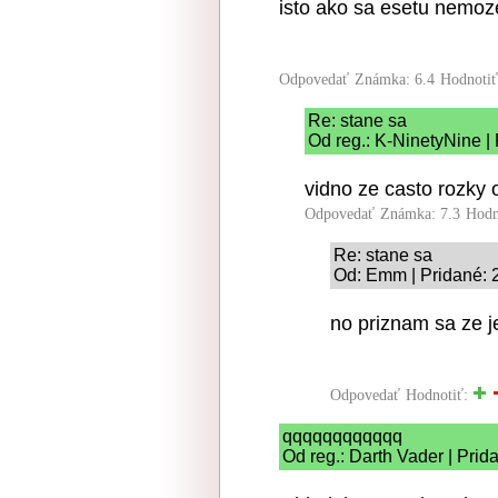
isto ako sa esetu nemoze
Odpovedať
Známka: 6.4
Hodnoti
Re: stane sa
Od reg.: K-NinetyNine |
vidno ze casto rozky 
Odpovedať
Známka: 7.3
Hodn
Re: stane sa
Od: Emm | Pridané: 
no priznam sa ze je
Odpovedať
Hodnotiť:
qqqqqqqqqqqq
Od reg.: Darth Vader | Prid