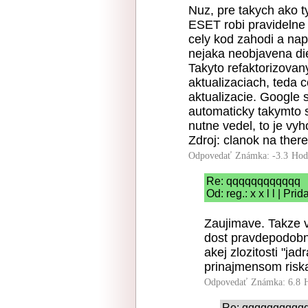
Nuz, pre takych ako t
ESET robi pravidelne 
cely kod zahodi a nap
nejaka neobjavena dier
Takyto refaktorizovany
aktualizaciach, teda c
aktualizacie. Google 
automaticky takymto 
nutne vedel, to je vyh
Zdroj: clanok na there
Odpovedať
Známka: -3.3
Hod
Re: qqqqqqqqqqqq
Od: reg.: x x l l | Pr
Zaujimave. Takze v
dost pravdepodobn
akej zlozitosti "ja
prinajmensom riska
Odpovedať
Známka: 6.8
Re: qqqqqqqqqq