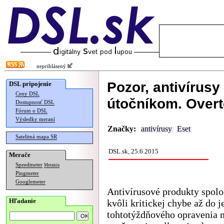
neprihlásený
Pozor, antivírusy
DSL pripojenie
Ceny DSL
útočníkom. Overt
Dostupnosť DSL
Fórum o DSL
Výsledky meraní
Značky:
antivírusy
Eset
Satelitná mapa SR
DSL.sk, 25.6.2015
Merače
Speedmeter
Merania
Pingmeter
Googlemeter
Antivírusové produkty spolo
Hľadanie
kvôli kritickej chybe až do j
tohtotýždňového opravenia 