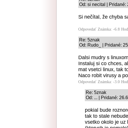
Od: si necital | Pridané
Si nečítal, že chyba 
Odpovedať
Známka: -6.8
Hod
Re: 5znak
Od: Rudo_ | Pridané: 2
Dalsi mudry s linuxom
Instaluj si co chces,
mat vsetci linux, tak
Naco robit virusy a p
Odpovedať
Známka: -3.0
Hod
Re: 5znak
Od: ... | Pridané: 26
pokial bude roznoro
tak to stale nebude 
vsetko okolo je uz l