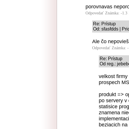
porovnavas neporo
Odpovedať
Známka: -1.3
Re: Prístup
Od: sfasfdds | Pr
Ale čo nepovieš
Odpovedať
Známka: -
Re: Prístup
Od reg.: jebeb
velkost firm
prospech MS,
produkt => o
po servery v
statisice pr
znamena niec
implementaci
beziacich na