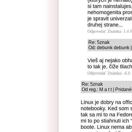
(ktorych je nemalo
si tam nainstalujes.
nehomogenita prost
je spravit univerza
druhej strane...
Odpovedať
Známka: 1.4
Re: 5znak
Od: debunk debunk |
Vieš aj nejako obhá
to tak je, čiže tli
Odpovedať
Známka: -6.0
Re: 5znak
Od reg.: M a t t | Pridan
Linux je dobry na off
notebooky. Ked som sa
tak sa mi to na Fedor
mi to po stiahnuti ic
boote. Linux nema abs