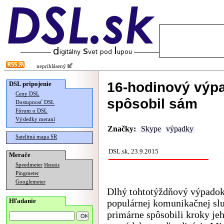
neprihlásený
16-hodinový výpa
DSL pripojenie
Ceny DSL
spôsobil sám
Dostupnosť DSL
Fórum o DSL
Výsledky meraní
Značky:
Skype
výpadky
Satelitná mapa SR
DSL.sk, 23.9.2015
Merače
Speedmeter
Merania
Pingmeter
Googlemeter
Dlhý tohtotýždňový výpado
Hľadanie
populárnej komunikačnej sl
primárne spôsobili kroky je