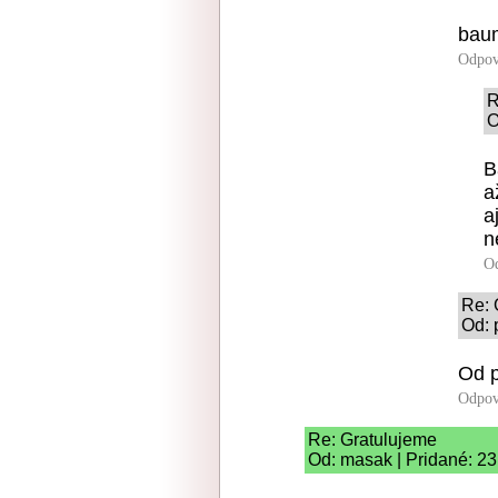
baum
Odpov
R
O
B
a
a
n
O
Re: 
Od: 
Od p
Odpov
Re: Gratulujeme
Od: masak | Pridané: 23