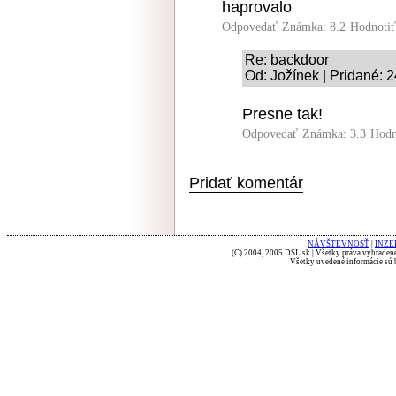
haprovalo
Odpovedať
Známka: 8.2
Hodnoti
Re: backdoor
Od: Jožínek | Pridané: 
Presne tak!
Odpovedať
Známka: 3.3
Hodn
Pridať komentár
NÁVŠTEVNOSŤ
|
INZE
(C) 2004, 2005 DSL.sk | Všetky práva vyhradené
Všetky uvedené informácie sú b