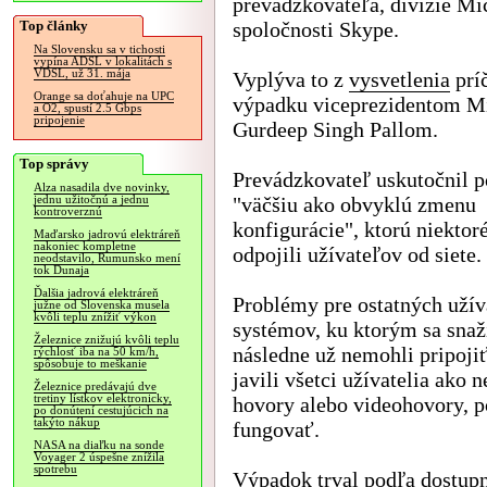
prevádzkovateľa, divízie Mi
Top články
spoločnosti Skype.
Na Slovensku sa v tichosti
vypína ADSL v lokalitách s
VDSL, už 31. mája
Vyplýva to z
vysvetlenia
prí
Orange sa doťahuje na UPC
výpadku viceprezidentom Mi
a O2, spustí 2.5 Gbps
pripojenie
Gurdeep Singh Pallom.
Top správy
Prevádzkovateľ uskutočnil p
Alza nasadila dve novinky,
"väčšiu ako obvyklú zmenu
jednu užitočnú a jednu
kontroverznú
konfigurácie", ktorú niektor
Maďarsko jadrovú elektráreň
nakoniec kompletne
odpojili užívateľov od siete.
neodstavilo, Rumunsko mení
tok Dunaja
Ďalšia jadrová elektráreň
Problémy pre ostatných užív
južne od Slovenska musela
kvôli teplu znížiť výkon
systémov, ku ktorým sa snažil
Železnice znižujú kvôli teplu
následne už nemohli pripoji
rýchlosť iba na 50 km/h,
spôsobuje to meškanie
javili všetci užívatelia ako 
Železnice predávajú dve
tretiny lístkov elektronicky,
hovory alebo videohovory, p
po donútení cestujúcich na
takýto nákup
fungovať.
NASA na diaľku na sonde
Voyager 2 úspešne znížila
spotrebu
Výpadok trval podľa dostupn