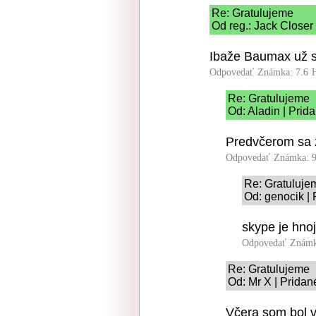
Re: Gratulujeme
Od reg.: Jack Closer
Ibaže Baumax už sk
Odpovedať
Známka: 7.6
Re: Gratulujeme
Od: Aladin | Prid
Predvčerom sa z
Odpovedať
Známka: 9
Re: Gratuluje
Od: genocik | 
skype je hnoj
Odpovedať
Známk
Re: Gratulujeme
Od: Mr X | Pridan
Včera som bol 