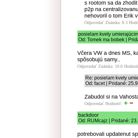
s rootom sa da zhodi
p2p na centralizovanu 
nehovoril o tom Erik 
Odpovedať
Známka: 8.3
Hodn
posielam kvety umierajúci
Od: Tomek ma bobek | Prid
Včera VW a dnes MS, kam
spôsobujú samy..
Odpovedať
Známka: 10.0
Hodnot
Re: posielam kvety umi
Od: facet | Pridané: 25.
Zabudol si na Vahost
Odpovedať
Hodnotiť:
backdoor
Od: RUMcajz | Pridané: 23
potrebovali updatenut sp