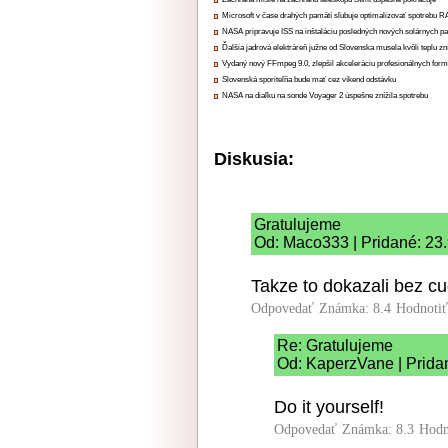
Microsoft v čase drahých pamätí sľubuje optimalizovať spotrebu
NASA pripravuje ISS na inštaláciu posledných nových solárnych p
Ďalšia jadrová elektráreň južne od Slovenska musela kvôli teplu zn
Vydaný nový FFmpeg 9.0, zlepšil akceleráciu profesionálnych form
Slovenská sporiteľňa bude mať cez víkend odstávku
NASA na diaľku na sonde Voyager 2 úspešne znížila spotrebu
Diskusia:
Gratulujeme
Od: Maco333 | Pridané: 23
Takze to dokazali bez cu
Odpovedať
Známka: 8.4
Hodnoti
Re: Gratulujeme
Od: KaperzVane | Prida
Do it yourself!
Odpovedať
Známka: 8.3
Hodn