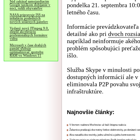
Súd zakázal samojazdiacim
pondelka 21. septembra 10:0
Google taxíkom dobíjanie v
noci, rušili obyvateľov
letného času.
NASA pripravuje ISS na
inštaláciu posledných
nových solárnych panelov
Informácie prevádzkovateľa 
Vydaný nový FFmpeg 9.0,
zlepšil akceleráciu
detailné ako pri
dvoch rozsi
profesionálnych formátov
videa
napríklad neinformuje akého
Microsoft v čase drahých
problém spôsobujúci preťaž
pamätí sľubuje
optimalizovať spotrebu
išlo.
RAM vo Windows 11
Služba Skype v minulosti po
dostupných informácií ale v
eliminovala P2P povahu svoje
infraštruktúre.
Najnovšie články:
V štvrtom reaktore Mochoviec už beží štiepna reakcia
Železnice predávajú dve tretiny lístkov elektronicky, po donútení ce
Alza nasadila dve novinky, jednu užitočnú a jednu kontroverznú
Záchrana misie na záchranu teleskopu Swift úspešne pokračuje