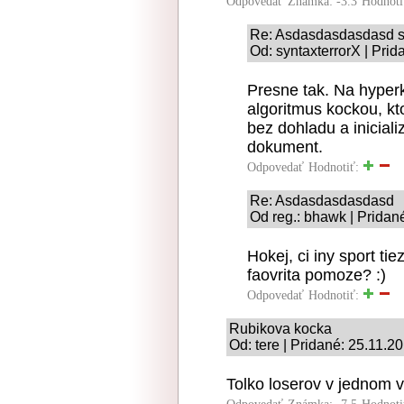
Odpovedať
Známka: -3.3
Hodnoti
Re: Asdasdasdasdasd 
Od: syntaxterrorX | Pri
Presne tak. Na hyperk
algoritmus kockou, k
bez dohladu a iniciali
dokument.
Odpovedať
Hodnotiť:
Re: Asdasdasdasdasd
Od reg.: bhawk | Pridan
Hokej, ci iny sport ti
faovrita pomoze? :)
Odpovedať
Hodnotiť:
Rubikova kocka
Od: tere | Pridané: 25.11.2
Tolko loserov v jednom 