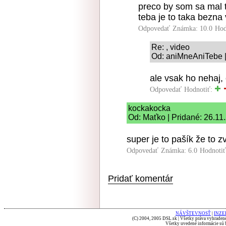
preco by som sa mal t
teba je to taka bezna
Odpovedať
Známka: 10.0
Hod
Re: , video
Od: aniMneAniTebe |
ale vsak ho nehaj, 
Odpovedať
Hodnotiť:
kockakocka
Od: Maťko | Pridané: 26.11
super je to pašík že to z
Odpovedať
Známka: 6.0
Hodnoti
Pridať komentár
NÁVŠTEVNOSŤ
|
INZE
(C) 2004, 2005 DSL.sk | Všetky práva vyhradené
Všetky uvedené informácie sú b