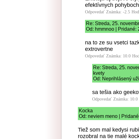
efektívnych pohyboch
Odpovedať
Známka: -2.5
Hod
Re: Streda, 25. novemb
Od: hmmnoo | Pridané: 
na to ze su vsetci taz
extrovertne
Odpovedať
Známka: 10.0
Hod
Re: Streda, 25. nov
kvety
Od: Neprihlásený uží
sa tešia ako geekov
Odpovedať
Známka: 10.0
Kocka
Od: neviem meno | Pridané
Tiež som mal kedysi rubi
rozobral na tie malé koc