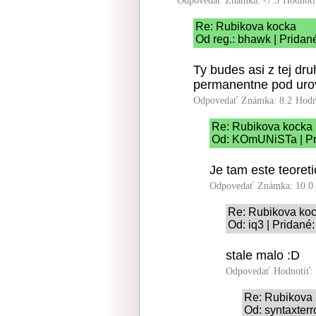
Odpovedať
Známka: -7.5
Hodnoti
Re: Rubikova kocka
Od reg.: bhawk | Pridan
Ty budes asi z tej dr
permanentne pod urov
Odpovedať
Známka: 8.2
Hodn
Re: Rubikova kocka
Od: KOmUNiSTa | Pr
Je tam este teoret
Odpovedať
Známka: 10.0
Re: Rubikova ko
Od: iq3 | Pridané
stale malo :D
Odpovedať
Hodnotiť:
Re: Rubikova
Od: syntaxterr