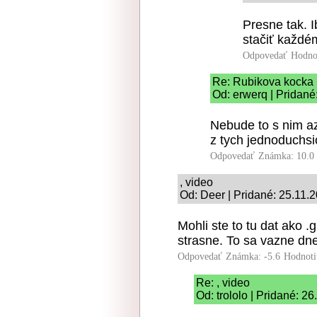
Presne tak. 
stačiť každé
Odpovedať
Hodno
Re: Rubikova kocka
Od: erwerq | Pridané
Nebude to s nim az 
z tych jednoduchsi
Odpovedať
Známka: 10.0
, video
Od: Deer | Pridané: 25.11.
Mohli ste to tu dat ako .
strasne. To sa vazne dn
Odpovedať
Známka: -5.6
Hodnoti
Re: , video
Od: trololo | Pridané: 2