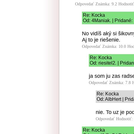
Odpovedať
Známka: 9.2
Hodnoti
Re: Kocka
Od: 4Maniak. | Pridané:
No vidíš aký si šikovný
Aj to je riešenie.
Odpovedať
Známka: 10.0
Hod
Re: Kocka
Od: riesitel2. | Prid
ja som ju zas radsej
Odpovedať
Známka: 7.8
Re: Kocka
Od: AlbHert | Pri
nie. To uz je po
Odpovedať
Hodnotiť:
Re: Kocka