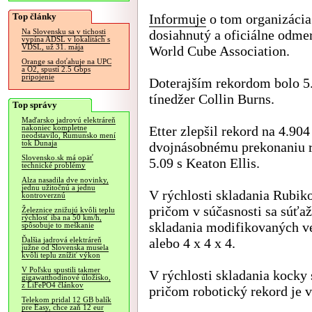
Top články
Informuje
o tom organizácia
dosiahnutý a oficiálne odme
Na Slovensku sa v tichosti
vypína ADSL v lokalitách s
VDSL, už 31. mája
World Cube Association.
Orange sa doťahuje na UPC
a O2, spustí 2.5 Gbps
pripojenie
Doterajším rekordom bolo 5.2
tínedžer Collin Burns.
Top správy
Maďarsko jadrovú elektráreň
Etter zlepšil rekord na 4.904
nakoniec kompletne
neodstavilo, Rumunsko mení
tok Dunaja
dvojnásobnému prekonaniu r
Slovensko.sk má opäť
5.09 s Keaton Ellis.
technické problémy
Alza nasadila dve novinky,
jednu užitočnú a jednu
V rýchlosti skladania Rubiko
kontroverznú
pričom v súčasnosti sa súťaž
Železnice znižujú kvôli teplu
rýchlosť iba na 50 km/h,
skladania modifikovaných ve
spôsobuje to meškanie
alebo 4 x 4 x 4.
Ďalšia jadrová elektráreň
južne od Slovenska musela
kvôli teplu znížiť výkon
V Poľsku spustili takmer
V rýchlosti skladania kocky 
gigawatthodinové úložisko,
z LiFePO4 článkov
pričom robotický rekord je v
Telekom pridal 12 GB balík
pre Easy, chce zaň 12 eur