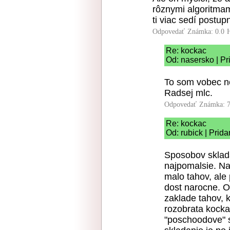
rôznymi algoritmami
ti viac sedí postup
Odpovedať
Známka: 0.0
Re: kockac
Od: nasersko | Pr
To som vobec ne
Radsej mlc.
Odpovedať
Známka: 7
Re: kockac
Od: rubick | Prid
Sposobov sklada
najpomalsie. Naj
malo tahov, ale 
dost narocne. O
zaklade tahov, k
rozobrata kocka 
"poschoodove" s