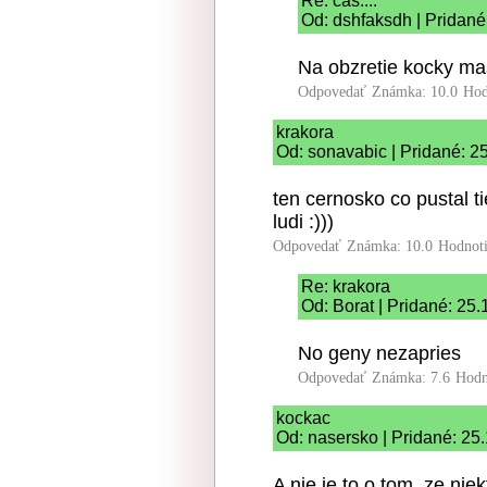
Re: cas....
Od: dshfaksdh | Pridané
Na obzretie kocky m
Odpovedať
Známka: 10.0
Hod
krakora
Od: sonavabic | Pridané: 2
ten cernosko co pustal t
ludi :)))
Odpovedať
Známka: 10.0
Hodnot
Re: krakora
Od: Borat | Pridané: 25
No geny nezapries
Odpovedať
Známka: 7.6
Hodn
kockac
Od: nasersko | Pridané: 25
A nie je to o tom, ze ni