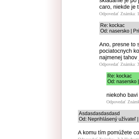
skladanie je po 
caro, niekde je t
Odpovedať
Známka: 1
Re: kockac
Od: nasersko | Pr
Ano, presne to 
pociatocnych ko
najmenej tahov j
Odpovedať
Známka: 3
Re: kockac
Od: nasersko 
niekoho bavi
Odpovedať
Známk
Asdasdasdasdasd
Od: Neprihlásený užívateľ 
A komu tím pomúžete co