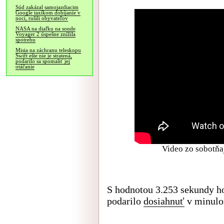
Súd zakázal samojazdiacim
Google taxíkom dobíjanie v
noci, rušili obyvateľov
NASA na diaľku na sonde
Voyager 2 úspešne znížila
spotrebu
Misia na záchranu teleskopu
Swift ešte nie je stratená,
podarilo sa spomaliť jej
otáčanie
Video zo sobotňaj
S hodnotou 3.253 sekundy ho
podarilo
dosiahnuť
v minulo