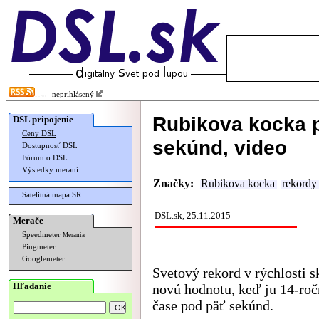
neprihlásený
Rubikova kocka p
DSL pripojenie
Ceny DSL
sekúnd, video
Dostupnosť DSL
Fórum o DSL
Výsledky meraní
Značky:
Rubikova kocka
rekordy
Satelitná mapa SR
DSL.sk, 25.11.2015
Merače
Speedmeter
Merania
Pingmeter
Googlemeter
Svetový rekord v rýchlosti 
Hľadanie
novú hodnotu, keď ju 14-roč
čase pod päť sekúnd.