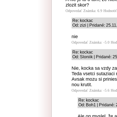
zlozit skor?
Odpovedať
Známka: 6.9
Hodnoti
Re: kockac
Od: zizi | Pridané: 25.1
nie
Odpovedať
Známka: -5.0
Hod
Re: kockac
Od: Sloniik | Pridané: 2
Nie, kocka sa vzdy z
Teda vsetci sutaziaci
Avsak mozu si prinies
nou krutit.
Odpovedať
Známka: -5.6
Hod
Re: kockac
Od: Boh1 | Pridané: 
Ale on myslel, že