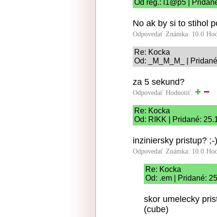
Od reg.: l1@p5 | Pridan
No ak by si to stihol p
Odpovedať
Známka: 10.0
Hod
Re: Kocka
Od: _M_M_M_ | Pridané:
za 5 sekund?
Odpovedať
Hodnotiť:
Re: Kocka
Od: RIKK | Pridané: 25.
inziniersky pristup? ;-
Odpovedať
Známka: 10.0
Hod
Re: Kocka
Od: .em | Pridané: 2
skor umelecky prist
(cube)