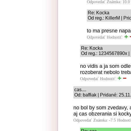
Odpovedať
Známka: 10.0
Re: Kocka
Od reg.: KillerM | Pr
to ma presne napad
Odpovedať
Hodnotiť:
Re: Kocka
Od reg.: 1234567890x |
no vidis a ja som odl
rozoberat nebolo treba
Odpovedať
Hodnotiť:
cas....
Od: baffiak | Pridané: 25.1
no bol by som zvedavy, a
aj cas obzerania si kocky
Odpovedať
Známka: -7.5
Hodnoti