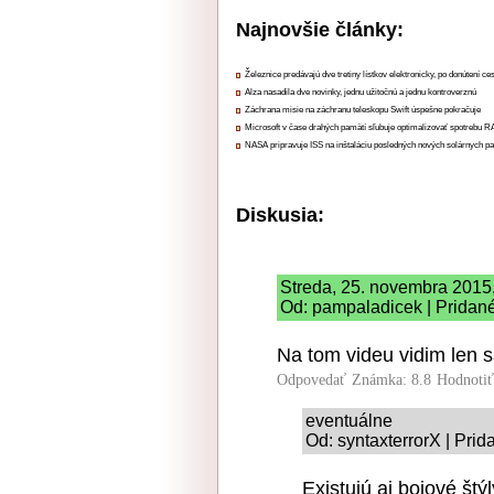
Najnovšie články:
Železnice predávajú dve tretiny lístkov elektronicky, po donútení ce
Alza nasadila dve novinky, jednu užitočnú a jednu kontroverznú
Záchrana misie na záchranu teleskopu Swift úspešne pokračuje
Microsoft v čase drahých pamätí sľubuje optimalizovať spotrebu
NASA pripravuje ISS na inštaláciu posledných nových solárnych p
Diskusia:
Streda, 25. novembra 2015,
Od: pampaladicek | Pridané
Na tom videu vidim len
Odpovedať
Známka: 8.8
Hodnoti
eventuálne
Od: syntaxterrorX | Pri
Existujú aj bojové štý