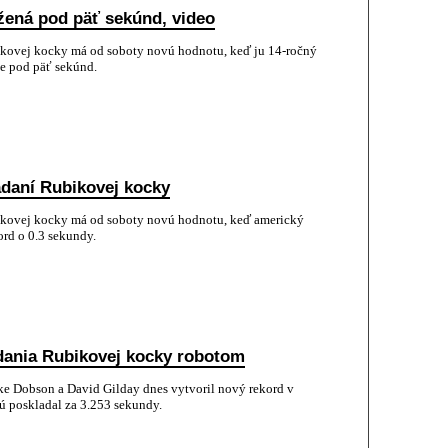
žená pod päť sekúnd, video
bikovej kocky má od soboty novú hodnotu, keď ju 14-ročný
se pod päť sekúnd.
adaní Rubikovej kocky
bikovej kocky má od soboty novú hodnotu, keď americký
kord o 0.3 sekundy.
adania Rubikovej kocky robotom
e Dobson a David Gilday dnes vytvoril nový rekord v
rú poskladal za 3.253 sekundy.