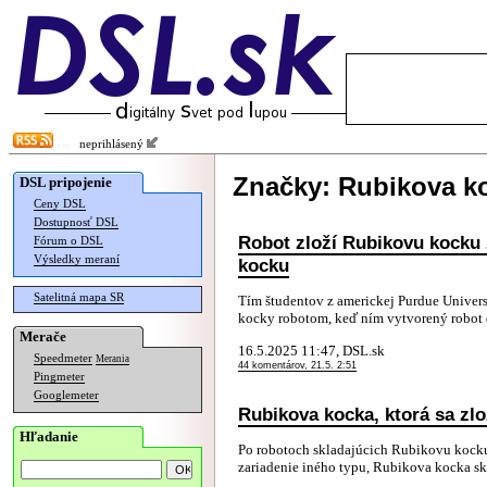
neprihlásený
Značky: Rubikova k
DSL pripojenie
Ceny DSL
Dostupnosť DSL
Robot zloží Rubikovu kocku 
Fórum o DSL
Výsledky meraní
kocku
Satelitná mapa SR
Tím študentov z americkej Purdue Universi
kocky robotom, keď ním vytvorený robot d
Merače
16.5.2025 11:47, DSL.sk
Speedmeter
Merania
44 komentárov, 21.5. 2:51
Pingmeter
Googlemeter
Rubikova kocka, ktorá sa zl
Hľadanie
Po robotoch skladajúcich Rubikovu kocku
zariadenie iného typu, Rubikova kocka sk