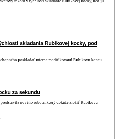
vetový rekord v rýchlosti skladanie Rubikovej kocky, keď ju
ýchlosti skladania Rubikovej kocky, pod
schopného poskladať mierne modifikovanú Rubikovu koncu
kocku za sekundu
e predstavila nového robota, ktorý dokáže zložiť Rubikovu
.