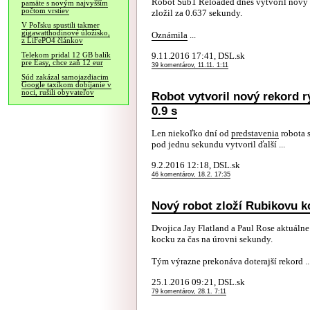
Robot Sub1 Reloaded dnes vytvoril nový s
pamäte s novým najvyšším
počtom vrstiev
zložil za 0.637 sekundy.
V Poľsku spustili takmer
gigawatthodinové úložisko,
Oznámila
...
z LiFePO4 článkov
9.11.2016 17:41, DSL.sk
Telekom pridal 12 GB balík
pre Easy, chce zaň 12 eur
39 komentárov, 11.11. 1:11
Súd zakázal samojazdiacim
Google taxíkom dobíjanie v
noci, rušili obyvateľov
Robot vytvoril nový rekord r
0.9 s
Len niekoľko dní od
predstavenia
robota 
pod jednu sekundu vytvoril ďalší ...
9.2.2016 12:18, DSL.sk
46 komentárov, 18.2. 17:35
Nový robot zloží Rubikovu 
Dvojica Jay Flatland a Paul Rose aktuáln
kocku za čas na úrovni sekundy.
Tým výrazne prekonáva doterajší rekord ..
25.1.2016 09:21, DSL.sk
79 komentárov, 28.1. 7:11