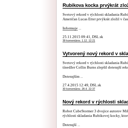
Rubikova kocka prvýkrát zlo
Svetový rekord v rýchlosti skladania Ru
Američan Lucas Etter prvýkrát zložil v ča
Informuje
...
25.11.2015 09:41, DSL.sk
39 komentárov, 1.12. 12:21
Vytvorený nový rekord v skl
Svetový rekord v rýchlosti skladania Ru
tínedžer Collin Burns zlepšil doterajší re
Doterajším ...
27.4.2015 12:49, DSL.sk
30 komentárov, 28.4. 22:37
Nový rekord v rýchlosti skl
Robot CubeStormer 3 dvojice autorov Mik
rýchlosti skladania Rubikovej kocky, kto
Doterajší ...