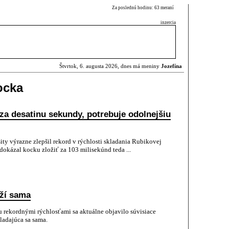
Za poslednú hodinu: 63 meraní
inzercia
Štvrtok, 6. augusta 2026, dnes má meniny
Jozefína
ocka
za desatinu sekundy, potrebuje odolnejšiu
ty výrazne zlepšil rekord v rýchlosti skladania Rubikovej
okázal kocku zložiť za 103 milisekúnd teda ...
oží sama
 rekordnými rýchlosťami sa aktuálne objavilo súvisiace
ladajúca sa sama.