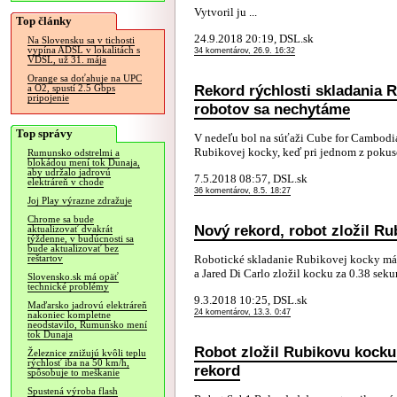
Vytvoril ju ...
Top články
24.9.2018 20:19, DSL.sk
Na Slovensku sa v tichosti
vypína ADSL v lokalitách s
34 komentárov, 26.9. 16:32
VDSL, už 31. mája
Orange sa doťahuje na UPC
Rekord rýchlosti skladania 
a O2, spustí 2.5 Gbps
pripojenie
robotov sa nechytáme
Top správy
V nedeľu bol na súťaži Cube for Cambodia
Rubikovej kocky, keď pri jednom z pokusov
Rumunsko odstrelmi a
blokádou mení tok Dunaja,
aby udržalo jadrovú
7.5.2018 08:57, DSL.sk
elektráreň v chode
36 komentárov, 8.5. 18:27
Joj Play výrazne zdražuje
Chrome sa bude
Nový rekord, robot zložil R
aktualizovať dvakrát
týždenne, v budúcnosti sa
bude aktualizovať bez
Robotické skladanie Rubikovej kocky má 
reštartov
a Jared Di Carlo zložil kocku za 0.38 seku
Slovensko.sk má opäť
technické problémy
9.3.2018 10:25, DSL.sk
Maďarsko jadrovú elektráreň
24 komentárov, 13.3. 0:47
nakoniec kompletne
neodstavilo, Rumunsko mení
tok Dunaja
Robot zložil Rubikovu kocku 
Železnice znižujú kvôli teplu
rýchlosť iba na 50 km/h,
rekord
spôsobuje to meškanie
Spustená výroba flash