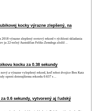
Rubikovej kocky výrazne zlepšený, na
 2018 výrazne zlepšený svetový rekord v rýchlosti skladania
 ju 22-ročný Austrálčan Feliks Zemdegs zložil ...
ubikovu kocku za 0.38 sekundy
nový a výrazne vylepšený rekord, keď robot dvojice Ben Katz
ndy oproti doterajšiemu rekordu 0.637 s ...
za 0.6 sekundy, vytvorený aj ľudský