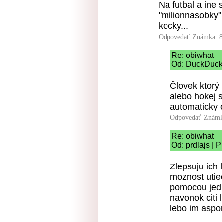
Na futbal a ine 
"milionnasobky" 
kocky...
Odpovedať
Známka: 8
Re: obiwhat
Od: DuckDuck 
Človek ktorý 
alebo hokej 
automaticky 
Odpovedať
Známk
Re: obiwhat
Od: prdlajs | 
Zlepsuju ich
moznost utie
pomocou jedn
navonok citi 
lebo im aspo