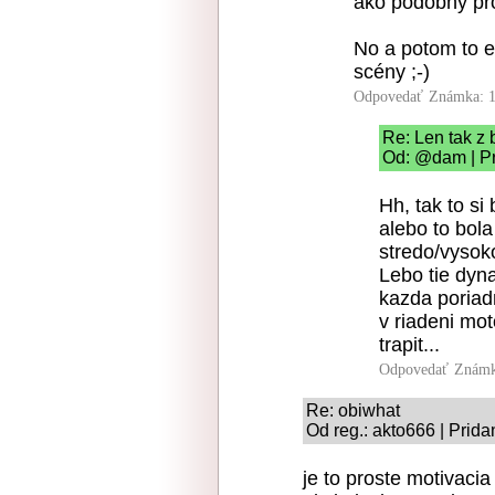
ako podobný pro
No a potom to 
scény ;-)
Odpovedať
Známka: 1
Re: Len tak z 
Od: @dam | Pr
Hh, tak to si
alebo to bol
stredo/vysok
Lebo tie dyn
kazda poriad
v riadeni mo
trapit...
Odpovedať
Známk
Re: obiwhat
Od reg.: akto666 | Prida
je to proste motivaci