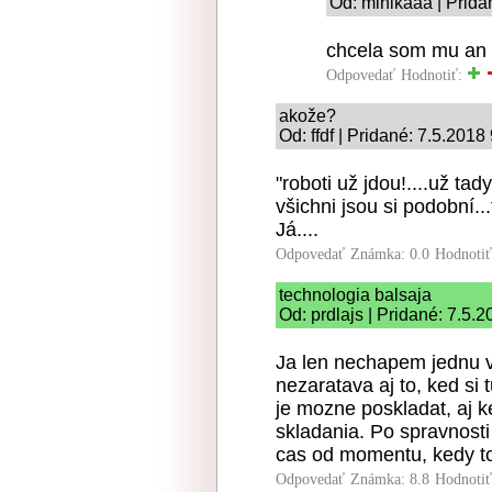
Od: minikaaa | Prida
chcela som mu an t
Odpovedať
Hodnotiť:
akože?
Od: ffdf | Pridané: 7.5.2018
"roboti už jdou!....už tady
všichni jsou si podobní..
Já....
Odpovedať
Známka: 0.0
Hodnoti
technologia balsaja
Od: prdlajs | Pridané: 7.5.
Ja len nechapem jednu v
nezaratava aj to, ked si
je mozne poskladat, aj ke
skladania. Po spravnosti
cas od momentu, kedy to 
Odpovedať
Známka: 8.8
Hodnoti