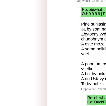
Odpovedať
Známka: 2
Re: obiwhat
Od: 9.9.9.9 | 
Plne suhlasi
Ja by som nap
Zbytocny vyda
chudobnym de
A este moze 
A sama politi
veci.
A popritom b
vsetko.
A bol by poko
A do Ustavy
To by bol zivo
Odpovedať
Známk
Re: obiwha
Od: DuckDu