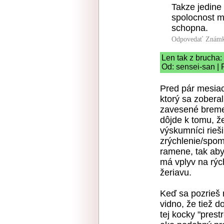
Takze jedine 
spolocnost m
schopna.
Odpovedať
Známk
Len tak z brucha:
Od: sensei-san | 
Pred pár mesia
ktorý sa zobera
zavesené breme
dôjde k tomu, ž
výskumníci rieši
zrýchlenie/spom
ramene, tak aby
má vplyv na rýc
žeriavu.
Keď sa pozrieš n
vidno, že tiež d
tej kocky "prestr