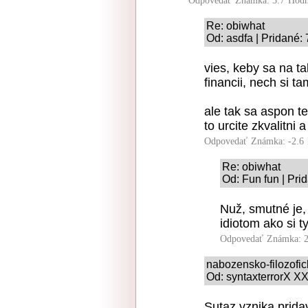
Odpovedať
Známka: 3.7
Hodn
Re: obiwhat
Od: asdfa | Pridané:
vies, keby sa na ta
financii, nech si t
ale tak sa aspon t
to urcite zkvalitni 
Odpovedať
Známka: -2.6
Re: obiwhat
Od: Fun fun | Pri
Nuž, smutné je, 
idiotom ako si ty
Odpovedať
Známka: 2
nabozensko-filozofi
Od: syntaxterrorX XX
Sutaz vznika prida