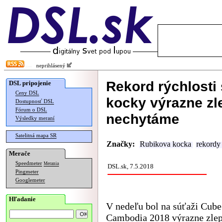
neprihlásený
Rekord rýchlosti
DSL pripojenie
Ceny DSL
kocky výrazne zl
Dostupnosť DSL
Fórum o DSL
nechytáme
Výsledky meraní
Satelitná mapa SR
Značky:
Rubikova kocka
rekordy
Merače
Speedmeter
Merania
DSL.sk, 7.5.2018
Pingmeter
Googlemeter
Hľadanie
V nedeľu bol na súťaži Cube
Cambodia 2018 výrazne zle