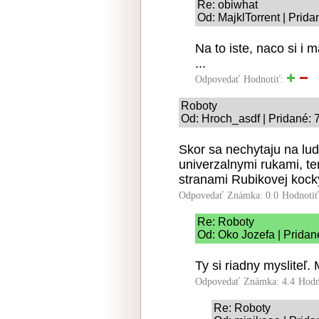
Re: obiwhat
Od: MajklTorrent | Prida
Na to iste, naco si i 
...
Odpovedať
Hodnotiť:
Roboty
Od: Hroch_asdf | Pridané: 
Skor sa nechytaju na lu
univerzalnymi rukami, ten
stranami Rubikovej kock
Odpovedať
Známka: 0.0
Hodnoti
Re: Roboty
Od: Oko Jozefa | Pridan
Ty si riadny mysliteľ.
Odpovedať
Známka: 4.4
Hodn
Re: Roboty