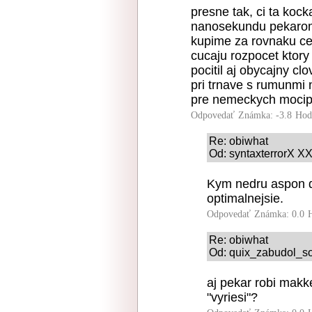
presne tak, ci ta kock
nanosekundu pekarom t
kupime za rovnaku ce
cucaju rozpocet ktory
pocitil aj obycajny c
pri trnave s rumunmi 
pre nemeckych mocip
Odpovedať
Známka: -3.8
Hod
Re: obiwhat
Od: syntaxterrorX XX
Kym nedru aspon dv
optimalnejsie.
Odpovedať
Známka: 0.0
Re: obiwhat
Od: quix_zabudol_so
aj pekar robi makke
"vyriesi"?