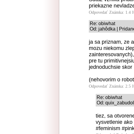
priekazne nevladze
Odpovedať
Známka: 1.4
Re: obiwhat
Od: jahôdka | Pridan
ja sa priznam, ze 
mozu niekomu zlep
zainteresovanych),
pre tu primitivnejs
jednoduchsie skor
(nehovorim o robo
Odpovedať
Známka: 2.5
Re: obiwhat
Od: quix_zabudol
tiez, sa otvoren
vysvetlenie ako 
#feminism #pin