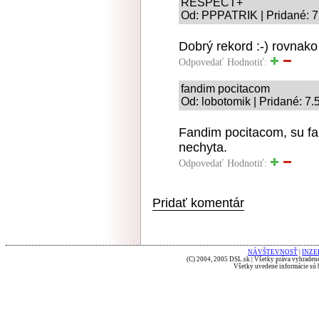
RESPECT+
Od: PPPATRIK | Pridané: 7
Dobrý rekord :-) rovnako 
Odpovedať
Hodnotiť:
fandim pocitacom
Od: lobotomik | Pridané: 7.
Fandim pocitacom, su fak
nechyta.
Odpovedať
Hodnotiť:
Pridať komentár
NÁVŠTEVNOSŤ
|
INZE
(C) 2004, 2005 DSL.sk | Všetky práva vyhradené
Všetky uvedené informácie sú b