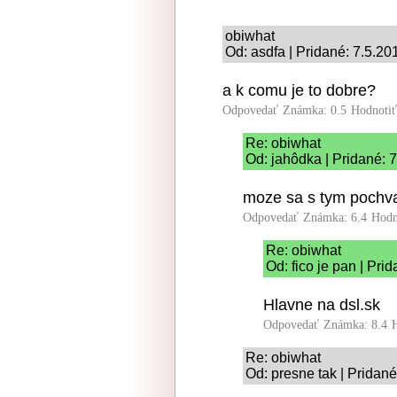
obiwhat
Od: asdfa | Pridané: 7.5.20
a k comu je to dobre?
Odpovedať
Známka: 0.5
Hodnoti
Re: obiwhat
Od: jahôdka | Pridané: 
moze sa s tym pochval
Odpovedať
Známka: 6.4
Hodn
Re: obiwhat
Od: fico je pan | Pri
Hlavne na dsl.sk
Odpovedať
Známka: 8.4
Re: obiwhat
Od: presne tak | Pridané