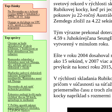
svetový rekord v rýchlosti s
Top články
Rubikovej kocky, keď pri j
Na Slovensku sa v tichosti
pokusov ju 22-ročný Austrál
vypína ADSL v lokalitách s
VDSL, už 31. mája
Zemdegs zložil za 4.22 sekú
Orange sa doťahuje na UPC
a O2, spustí 2.5 Gbps
pripojenie
Tým výrazne prekonal dotera
4.59 s Juhokórejčana Seun
Top správy
vytvorený v minulom roku.
Chrome sa bude
aktualizovať dvakrát
týždenne, v budúcnosti sa
bude aktualizovať bez
Ešte v roku 2004 dosahoval 
reštartov
Rumunsko odstrelmi a
ako 15 sekúnd, v 2007 viac 
blokádou mení tok Dunaja,
aby udržalo jadrovú
prvýkrát na konci roku 2015,
elektráreň v chode
Maďarsko jadrovú elektráreň
nakoniec kompletne
V rýchlosti skladania Rubiko
neodstavilo, Rumunsko mení
tok Dunaja
pričom v súčasnosti sa súťaž
Slovensko.sk má opäť
priemerného času z troch zl
technické problémy
kocky napríklad s rozmermi 2
Železnice znižujú kvôli teplu
rýchlosť iba na 50 km/h,
spôsobuje to meškanie
V Poľsku spustili takmer
gigawatthodinové úložisko,
z LiFePO4 článkov