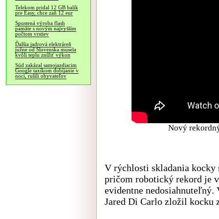
Telekom pridal 12 GB balík
pre Easy, chce zaň 12 eur
Spustená výroba flash
pamäte s novým najvyšším
počtom vrstiev
Ďalšia jadrová elektráreň
južne od Slovenska musela
kvôli teplu znížiť výkon
Súd zakázal samojazdiacim
Google taxíkom dobíjanie v
noci, rušili obyvateľov
Nový rekordný
V rýchlosti skladania kocky 
pričom robotický rekord je 
evidentne nedosiahnuteľný. 
Jared Di Carlo zložil kocku 