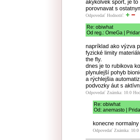
akykolvek sport, je t
porovnavat s ostatnym
Odpovedať
Hodnotiť:
Re: obiwhat
Od reg.: OmeGa | Pridan
napríklad ako výzva p
fyzické limity materi
the fly.
dnes je to rubikova k
plynulejší pohyb bion
a rýchlejšia automati
podvozky áut s aktív
Odpovedať
Známka: 10.0
Hod
Re: obiwhat
Od: anemasto | Prida
konecne normalny 
Odpovedať
Známka: 10.0