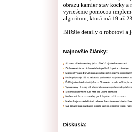
obrazu kamier stav kocky a 
vyriešenie pomocou implem
algoritmu, ktorá má 19 až 23
Bližšie detaily o robotovi a 
Najnovšie články:
Alza nasadila dve novinky, jednu užitočnú a jednu kontroverznú
Záchrana misie na záchranu teleskopu Swift úspešne pokračuje
Microsoft v čase drahých pamätí sľubuje optimalizovať spotrebu
NASA pripravuje ISS na inštaláciu posledných nových solárnych p
Ďalšia jadrová elektráreň južne od Slovenska musela kvôli teplu zn
Vydaný nový FFmpeg 9.0, zlepšil akceleráciu profesionálnych form
Slovenská sporiteľňa bude mať cez víkend odstávku
NASA na diaľku na sonde Voyager 2 úspešne znížila spotrebu
Maďarsko jadrovú elektráreň nakoniec kompletne neodstavilo, Ru
Súd zakázal samojazdiacim Google taxíkom dobíjanie v noci, rušili
Diskusia: