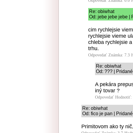
Odpovedať
Známka: 0.0
Re: obiwhat
Od: jebe jebe jebe |
cim rychlejsie viem
rychlejsie vieme ul
chleba rychlejsie a
trhu.
Odpovedať
Známka: 7.3
Re: obiwhat
Od: ??? | Pridané
A pekára prepus
iný tovar ?
Odpovedať
Hodnotiť:
Re: obiwhat
Od: fico je pan | Pridan
Primitovom ako ty nič