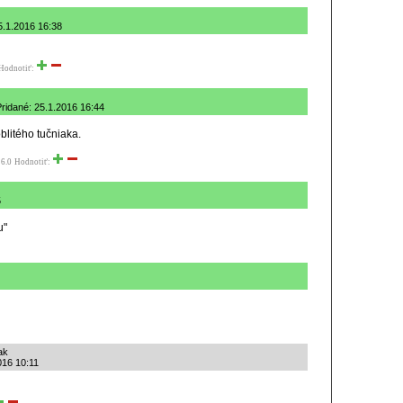
5.1.2016 16:38
Hodnotiť:
Pridané: 25.1.2016 16:44
blitého tučniaka.
6.0
Hodnotiť:
5
u"
ak
016 10:11