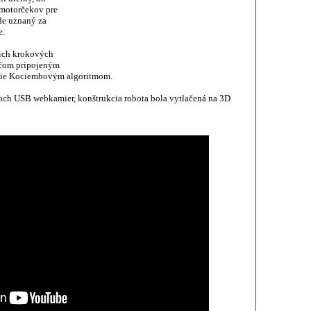
 motorčekov pre
ude uznaný za
e.
tich krokových
ačom pripojeným
anie Kociembovým algoritmom.
och USB webkamier, konštrukcia robota bola vytlačená na 3D