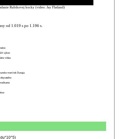
adanie Rubikovej kocky (video: Jay Flatland)
sy od 1.019 s po 1.196 s.
anelov
ížiť výkon
átov videa
munsko mení tok Dunaja
 obyvateľov
o meškanie
ánkov
undu*10^5)