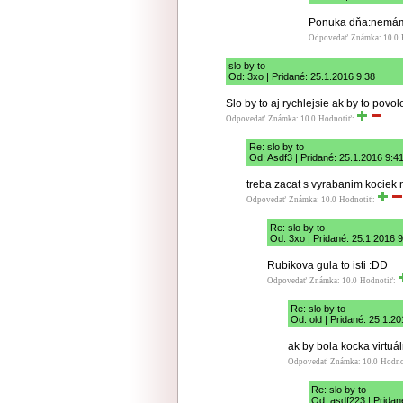
Ponuka dňa:nemá
Odpovedať
Známka: 10.0
slo by to
Od: 3xo | Pridané: 25.1.2016 9:38
Slo by to aj rychlejsie ak by to povol
Odpovedať
Známka: 10.0
Hodnotiť:
Re: slo by to
Od: Asdf3 | Pridané: 25.1.2016 9:4
treba zacat s vyrabanim kociek
Odpovedať
Známka: 10.0
Hodnotiť:
Re: slo by to
Od: 3xo | Pridané: 25.1.2016 
Rubikova gula to isti :DD
Odpovedať
Známka: 10.0
Hodnotiť:
Re: slo by to
Od: old | Pridané: 25.1.2
ak by bola kocka virtu
Odpovedať
Známka: 10.0
Hodno
Re: slo by to
Od: asdf223 | Pridan