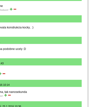
me
Hodnotiť:
ovala konstrukcia kocky.. :)
1
 na podobne ucely :D
9:43
016 10:14
álna, tak nanosekunda
tiť:
é: 25.1.2016 10:38