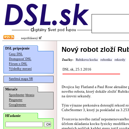
neprihlásený
Nový robot zloží R
DSL pripojenie
Ceny DSL
Dostupnosť DSL
Značky:
Rubikova kocka
robotika
rekordy
Fórum o DSL
Výsledky meraní
DSL.sk, 25.1.2016
Satelitná mapa SR
Dvojica Jay Flatland a Paul Rose aktuálne 
Merače
nového robota, ktorý dokáže zložiť Rubik
Speedmeter
Merania
na úrovni sekundy.
Pingmeter
Googlemeter
Tým výrazne prekonáva doterajší rekord r
CubeStormer 3, ktorý ju poskladal za 3.25
Hľadanie
Tvorcovia nového zatiaľ nepomenovaného 
účelom skladania kocku fyzicky modifikov
stredných políčok každej steny totiž vyvŕta