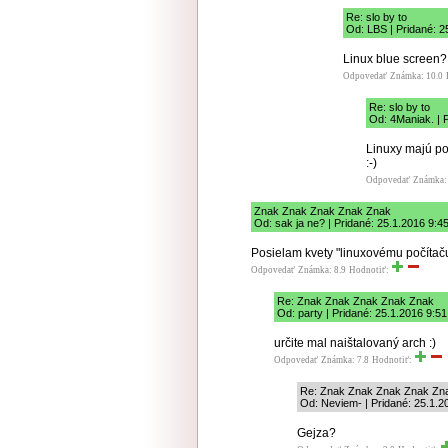
Re: slo by to
Od: LBS | Pridané: 2
Linux blue screen?
Odpovedať
Známka: 10.0
Re: slo by to
Od: 4Maniak. | 
Linuxy majú po
:-)
Odpovedať
Známka: 
Znak Znak Znak Znak Znak
Od: sak ja ne? | Pridané: 25.1.2016 9:4
Posielam kvety "linuxovému počítač
Odpovedať
Známka: 8.9
Hodnotiť:
Re: Znak Znak Znak Znak Znak
Od: party | Pridané: 25.1.2016 9:51
určite mal naištalovaný arch :)
Odpovedať
Známka: 7.8
Hodnotiť:
Re: Znak Znak Znak Znak Zn
Od: Neviem- | Pridané: 25.1.2
Gejza?