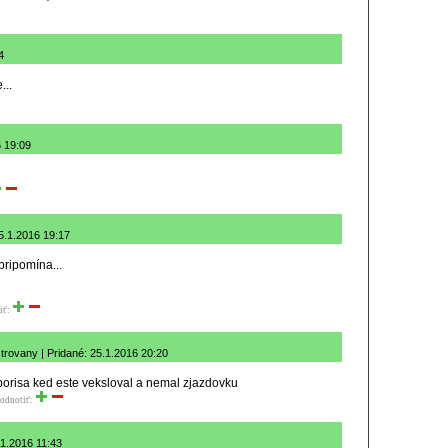
4
...
6 19:09
5.1.2016 19:17
pripomína...
iť:
rovany | Pridané: 25.1.2016 20:20
borisa ked este veksloval a nemal zjazdovku
odnotiť:
.1.2016 11:43