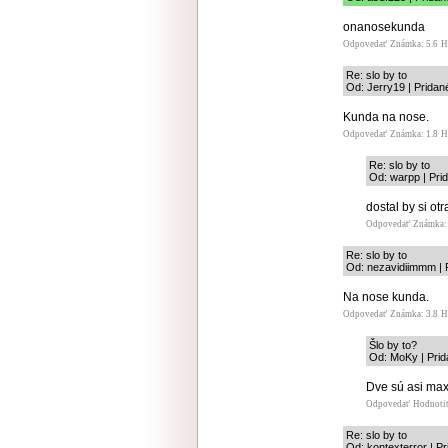
onanosekunda
Odpovedať
Známka: 5.6
H
Re: slo by to
Od: Jerry19 | Pridan
Kunda na nose.
Odpovedať
Známka: 1.8
H
Re: slo by to
Od: warpp | Pri
dostal by si ot
Odpovedať
Známka: 
Re: slo by to
Od: nezavidiimmm | 
Na nose kunda.
Odpovedať
Známka: 3.8
H
Šlo by to?
Od: MoKy | Prid
Dve sú asi max
Odpovedať
Hodnoti
Re: slo by to
Od: kontexterror | P