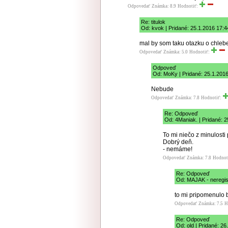
Odpovedať
Známka: 8.9
Hodnotiť:
Re: titulok
Od: kvok | Pridané: 25.1.2016 17:4
mal by som taku otazku o chlebe
Odpovedať
Známka: 5.0
Hodnotiť:
Odpoveď
Od: MoKy | Pridané: 25.1.201
Nebude
Odpovedať
Známka: 7.8
Hodnotiť:
Re: Odpoveď
Od: 4Maniak. | Pridané: 2
To mi niečo z minulosti 
Dobrý deň.
- nemáme!
Odpovedať
Známka: 7.8
Hodnot
Re: Odpoveď
Od: MAJAK - neregist
to mi pripomenulo 
Odpovedať
Známka: 7.5
H
Re: Odpoveď
Od: old | Pridané: 26