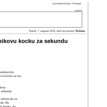
Za poslednú hodinu: 29 meraní
inzercia
Piatok, 7. augusta 2026, dnes má meniny
Štefánia
ubikovu kocku za sekundu
predstavila
ovu kocku za čas
obota
3 sekundy.
robota ale za
ali. Do
li dierky, do