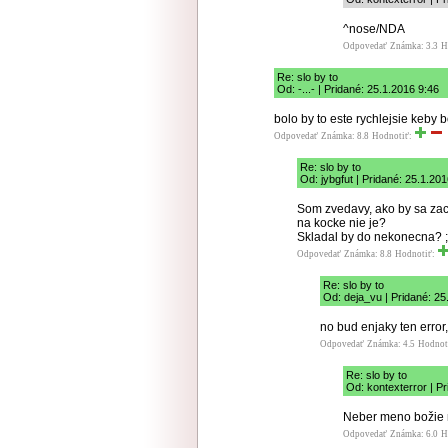
^nose/NDA
Odpovedať
Známka: 3.3
H
Re: slo by to
Od: -...- | Pridané: 25.1.2016 9:46
bolo by to este rychlejsie keby 
Odpovedať
Známka: 8.8
Hodnotiť:
Re: slo by to
Od: jybgfut | Pridané: 25.1.20
Som zvedavy, ako by sa zach
na kocke nie je?
Skladal by do nekonecna? ;
Odpovedať
Známka: 8.8
Hodnotiť:
Re: slo by to
Od: deja_vu | Pridané: 25
no bud enjaky ten error
Odpovedať
Známka: 4.5
Hodnot
Re: slo by to
Od: kontexterror | P
Neber meno božie
Odpovedať
Známka: 6.0
H