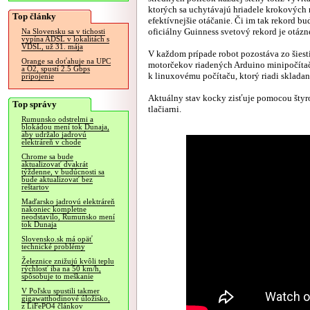
ktorých sa uchytávajú hriadele krokových
Top články
efektívnejšie otáčanie. Či im tak rekord b
oficiálny Guinness svetový rekord je otázn
Na Slovensku sa v tichosti
vypína ADSL v lokalitách s
VDSL, už 31. mája
V každom prípade robot pozostáva zo šies
Orange sa doťahuje na UPC
motorčekov riadených Arduino minipočít
a O2, spustí 2.5 Gbps
k linuxovému počítaču, ktorý riadi sklad
pripojenie
Aktuálny stav kocky zisťuje pomocou štyr
Top správy
tlačiarni.
Rumunsko odstrelmi a
blokádou mení tok Dunaja,
aby udržalo jadrovú
elektráreň v chode
Chrome sa bude
aktualizovať dvakrát
týždenne, v budúcnosti sa
bude aktualizovať bez
reštartov
Maďarsko jadrovú elektráreň
nakoniec kompletne
neodstavilo, Rumunsko mení
tok Dunaja
Slovensko.sk má opäť
technické problémy
Železnice znižujú kvôli teplu
rýchlosť iba na 50 km/h,
spôsobuje to meškanie
V Poľsku spustili takmer
gigawatthodinové úložisko,
z LiFePO4 článkov