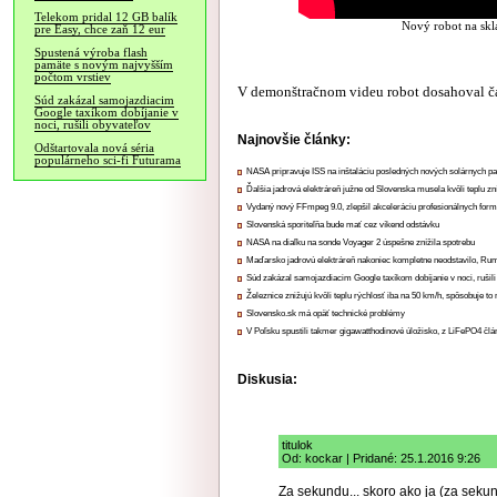
Telekom pridal 12 GB balík
Nový robot na skl
pre Easy, chce zaň 12 eur
Spustená výroba flash
pamäte s novým najvyšším
počtom vrstiev
V demonštračnom videu robot dosahoval ča
Súd zakázal samojazdiacim
Google taxíkom dobíjanie v
noci, rušili obyvateľov
Najnovšie články:
Odštartovala nová séria
populárneho sci-fi Futurama
NASA pripravuje ISS na inštaláciu posledných nových solárnych p
Ďalšia jadrová elektráreň južne od Slovenska musela kvôli teplu zn
Vydaný nový FFmpeg 9.0, zlepšil akceleráciu profesionálnych form
Slovenská sporiteľňa bude mať cez víkend odstávku
NASA na diaľku na sonde Voyager 2 úspešne znížila spotrebu
Maďarsko jadrovú elektráreň nakoniec kompletne neodstavilo, Ru
Súd zakázal samojazdiacim Google taxíkom dobíjanie v noci, rušili
Železnice znižujú kvôli teplu rýchlosť iba na 50 km/h, spôsobuje t
Slovensko.sk má opäť technické problémy
V Poľsku spustili takmer gigawatthodinové úložisko, z LiFePO4 čl
Diskusia:
titulok
Od: kockar | Pridané: 25.1.2016 9:26
Za sekundu... skoro ako ja (za sek