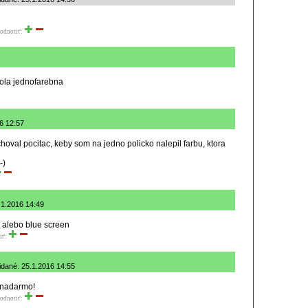
odnotiť:
bola jednofarebna
16 12:57
oval pocitac, keby som na jedno policko nalepil farbu, ktora
-)
.1.2016 14:49
, alebo blue screen
iť:
ridané: 25.1.2016 14:55
 nadarmo!
odnotiť: