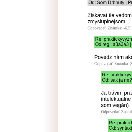
Od: Som Drbnuty | P
Ziskavat tie vedom
zmysluplnejsom...
Odpovedať
Známka: -6.5
Re: praktickyvyz
Od reg.: a3a3a3 |
Povedz nám ako 
Odpovedať
Známka: 8
Re: prakticky
Od: sak ja ne?
Ja trávim pr
intelektuáln
som vegán)
Odpovedať
Známk
Re: prakti
Od: syntaxt