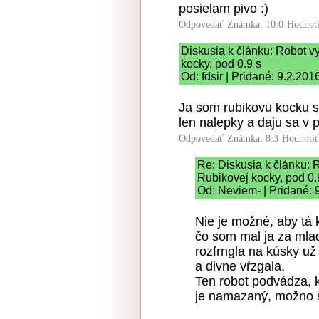
posielam pivo :)
Odpovedať
Známka: 10.0
Hodnot
Diskusia k článku: Robot vy
kocky, pod 0.9 s
Od: fdsir | Pridané: 9.2.201
Ja som rubikovu kocku sk
len nalepky a daju sa v 
Odpovedať
Známka: 8.3
Hodnoti
Re: Diskusia k článku: R
Rubikovej kocky, pod 0.
Od: Neviem- | Pridané: 
Nie je možné, aby tá k
čo som mal ja za mladi
rozfrngla na kúsky u
a divne vŕzgala.
Ten robot podvádza, 
je namazaný, možno s