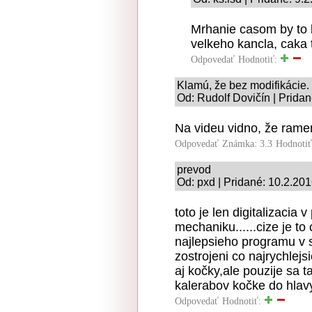
Mrhanie casom by to b
velkeho kancla, caka
Odpovedať
Hodnotiť:
Klamú, že bez modifikácie.
Od: Rudolf Dovičín | Pridan
Na videu vidno, že rame
Odpovedať
Známka: 3.3
Hodnoti
prevod
Od: pxd | Pridané: 10.2.201
toto je len digitalizacia
mechaniku......cize je to
najlepsieho programu v s
zostrojeni co najrychlejs
aj kočky,ale pouzije sa 
kalerabov kočke do hlav
Odpovedať
Hodnotiť: