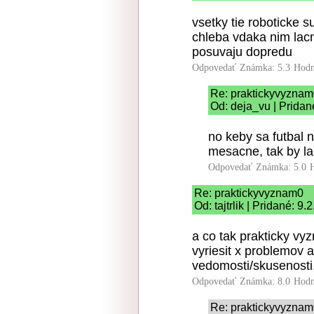
vsetky tie roboticke s
chleba vdaka nim lac
posuvaju dopredu
Odpovedať
Známka: 5.3
Hodn
Re: praktickyvyzna
Od: deja_vu | Pridan
no keby sa futbal 
mesacne, tak by la
Odpovedať
Známka: 5.0
Re: praktickyvyznam0
Od: tajtrlik | Pridané: 9
a co tak prakticky v
vyriesit x problemov 
vedomosti/skusenosti.
Odpovedať
Známka: 8.0
Hodn
Re: praktickyvyzna