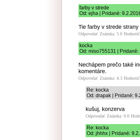
farby v strede
Od: ejha | Pridané: 9.2.201
Tie farby v strede stran
Odpovedať
Známka: 5.0
Hodnoti
kocka
Od: miso755131 | Pridané:
Nechápem prečo také ind
komentáre.
Odpovedať
Známka: 4.3
Hodnoti
Re: kocka
Od: drapak | Pridané: 9
kušuj, konzerva
Odpovedať
Známka: 0.0
Hodn
Re: kocka
Od: jhhhx | Pridané: 9.