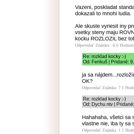
Vazeni, poskladat stand
dokazali to mnohi ludia.
Ale skuste vyriesit iny 
vsetky steny maju ROVNA
kocku ROZLOZIL bez toh
Odpovedať
Známka: -6.0
Hodnoti
Re: rozklad kocky :-)
Od: Ferikuš | Pridané: 
ja sa nájdem...rozloží
OK?
Odpovedať
Známka: 7.1
Hodn
Re: rozklad kocky :-)
Od: Dychu ntv | Pridané
Hahahaha, všetci sa 
vlastne nie, iba ty sa 
Odpovedať
Známka: 1.1
Hodn