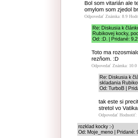
Bol som vitarián ale 
omylom som zjedol br
Odpovedať
Známka: 8.9
Hodn
Re: Diskusia k článku
Rubikovej kocky, pod
Od: :D. | Pridané: 9.
Toto ma rozosmial
rezňom. :D
Odpovedať
Známka: 10.0
Re: Diskusia k člá
skladania Rubikov
Od: TurboB | Prid
tak este si prec
stretol vo Vatik
Odpovedať
Hodnotiť:
rozklad kocky :-)
Od: Moje_meno | Pridané: 