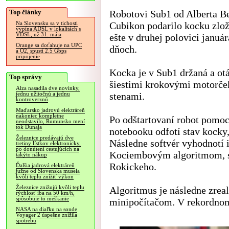
Top články
Robotovi Sub1 od Alberta B
Cubikon podarilo kocku zlož
Na Slovensku sa v tichosti
vypína ADSL v lokalitách s
VDSL, už 31. mája
ešte v druhej polovici janu
Orange sa doťahuje na UPC
dňoch.
a O2, spustí 2.5 Gbps
pripojenie
Kocka je v Sub1 držaná a o
Top správy
šiestimi krokovými motorček
Alza nasadila dve novinky,
stenami.
jednu užitočnú a jednu
kontroverznú
Maďarsko jadrovú elektráreň
nakoniec kompletne
Po odštartovaní robot pomo
neodstavilo, Rumunsko mení
tok Dunaja
notebooku odfotí stav kocky
Železnice predávajú dve
Následne softvér vyhodnotí 
tretiny lístkov elektronicky,
po donútení cestujúcich na
Kociembovým algoritmom, s
takýto nákup
Rokickeho.
Ďalšia jadrová elektráreň
južne od Slovenska musela
kvôli teplu znížiť výkon
Železnice znižujú kvôli teplu
Algoritmus je následne zre
rýchlosť iba na 50 km/h,
spôsobuje to meškanie
minipočítačom. V rekordnom
NASA na diaľku na sonde
Voyager 2 úspešne znížila
spotrebu