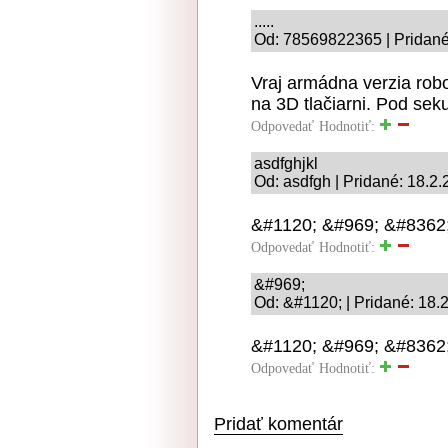
.....
Od: 78569822365 | Pridané
Vraj armádna verzia robo
na 3D tlačiarni. Pod se
Odpovedať
Hodnotiť:
asdfghjkl
Od: asdfgh | Pridané: 18.2
&#1120; &#969; &#8362
Odpovedať
Hodnotiť:
&#969;
Od: &#1120; | Pridané: 18.
&#1120; &#969; &#8362;
Odpovedať
Hodnotiť:
Pridať komentár