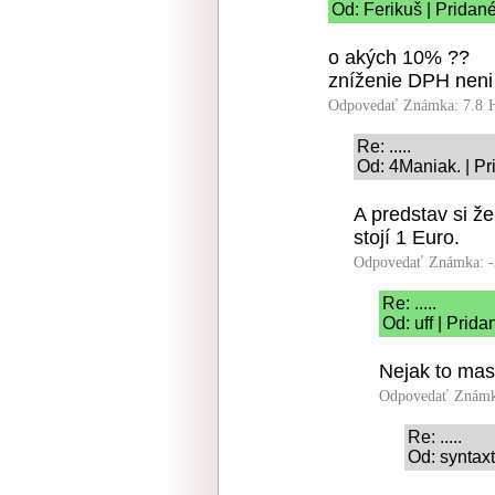
Od: Ferikuš | Pridan
o akých 10% ??
zníženie DPH neni
Odpovedať
Známka: 7.8
Re: .....
Od: 4Maniak. | Pr
A predstav si že
stojí 1 Euro.
Odpovedať
Známka: -
Re: .....
Od: uff | Prid
Nejak to mas 
Odpovedať
Známk
Re: .....
Od: syntaxt