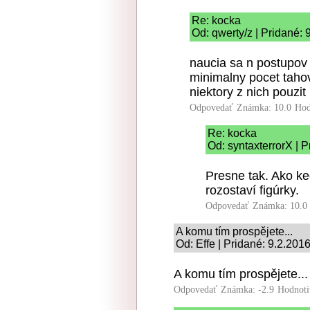
Re: kocka
Od: qwerty/z | Pridané: 
naucia sa n postupov 
minimalny pocet taho
niektory z nich pouzit
Odpovedať
Známka: 10.0
Hod
Re: kocka
Od: syntaxterrorX | 
Presne tak. Ako keď
rozostaví figúrky.
Odpovedať
Známka: 10.0
A komu tím prospějete...
Od: Effe | Pridané: 9.2.201
A komu tím prospějete...
Odpovedať
Známka: -2.9
Hodnoti