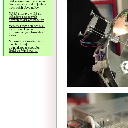
Súd zakázal samojazdiacim
Google taxíkom dobíjanie v
noci, rušili obyvateľov
NASA pripravuje ISS na
inštaláciu posledných
nových solárnych panelov
Vydaný nový FFmpeg 9.0,
zlepšil akceleráciu
profesionálnych formátov
videa
Microsoft v čase drahých
pamätí sľubuje
optimalizovať spotrebu
RAM vo Windows 11