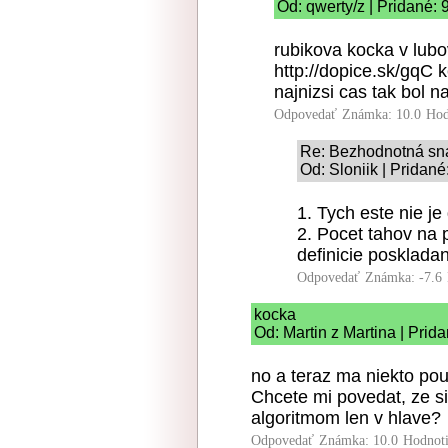
Od: qwerty/z | Pridané: 
rubikova kocka v lub
http://dopice.sk/gqC 
najnizsi cas tak bol na
Odpovedať
Známka: 10.0
Hod
Re: Bezhodnotná sna
Od: Sloniik | Pridané
1. Tych este nie j
2. Pocet tahov na 
definicie poskladan
Odpovedať
Známka: -7.6
kocka
Od: Martin z Martina | Prid
no a teraz ma niekto pou
Chcete mi povedat, ze s
algoritmom len v hlave?
Odpovedať
Známka: 10.0
Hodnot