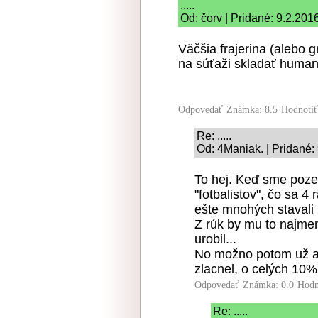
.....
Od: čorv | Pridané: 9.2.201
Väčšia frajerina (alebo g
na súťaži skladať human
Odpovedať
Známka: 8.5
Hodnoti
Re: .....
Od: 4Maniak. | Pridané:
To hej. Keď sme pozer
"fotbalistov", čo sa 4
ešte mnohých stavali n
Z rúk by mu to najme
urobil...
No možno potom už aj 
zlacnel, o celých 10%.
Odpovedať
Známka: 0.0
Hodn
Re: .....