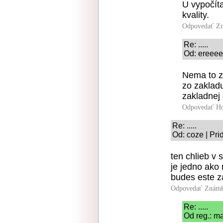
U vypočít
kvality.
Odpovedať
Zn
Re: .....
Od: ereeee
Nema to z
zo zaklad
zakladnej 
Odpovedať
Ho
Re: .....
Od: coze | Pri
ten chlieb v 
je jedno ako 
budes este z
Odpovedať
Známk
Re: .....
Od reg.: m