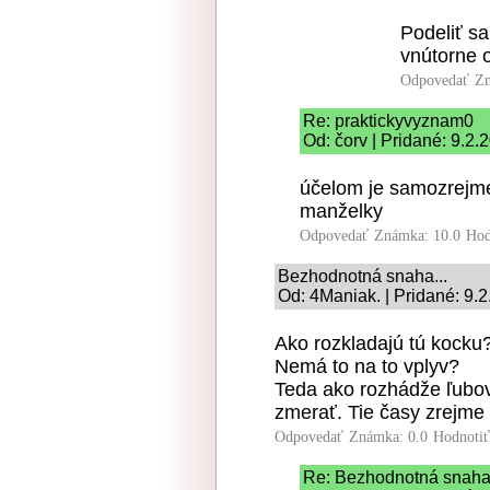
Podeliť sa
vnútorne o
Odpovedať
Zn
Re: praktickyvyznam0
Od: čorv | Pridané: 9.2.
účelom je samozrejme
manželky
Odpovedať
Známka: 10.0
Hod
Bezhodnotná snaha...
Od: 4Maniak. | Pridané: 9.
Ako rozkladajú tú kocku
Nemá to na to vplyv?
Teda ako rozhádže ľubovo
zmerať. Tie časy zrejme
Odpovedať
Známka: 0.0
Hodnoti
Re: Bezhodnotná snaha.