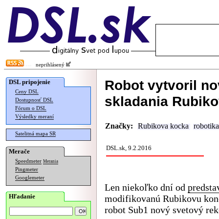
neprihlásený
Robot vytvoril no
DSL pripojenie
Ceny DSL
skladania Rubiko
Dostupnosť DSL
Fórum o DSL
Výsledky meraní
Značky:
Rubikova kocka
robotika
Satelitná mapa SR
DSL.sk, 9.2.2016
Merače
Speedmeter
Merania
Pingmeter
Googlemeter
Len niekoľko dní od
predsta
Hľadanie
modifikovanú Rubikovu konc
robot Sub1 nový svetový rek