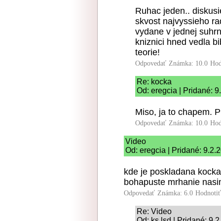
Ruhac jeden.. diskusi
skvost najvyssieho r
vydane v jednej suhrn
kniznici hned vedla b
teorie!
Odpovedať
Známka: 10.0
Hod
Re: kocka
Od: eregcia | Pridané: 
Miso, ja to chapem. P
Odpovedať
Známka: 10.0
Hod
Video
Od: eregcia | Pridané: 9.2.
kde je poskladana kocka
bohapuste mrhanie nas
Odpovedať
Známka: 6.0
Hodnoti
Re: Video
Od: ks.lsd | Pridané: 9.