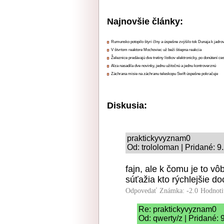
Najnovšie články:
Rumunsko potopilo štyri člny a úspešne zvýšilo tok Dunaja k jadrov
V štvrtom reaktore Mochoviec už beží štiepna reakcia
Železnice predávajú dve tretiny lístkov elektronicky, po donútení ce
Alza nasadila dve novinky, jednu užitočnú a jednu kontroverznú
Záchrana misie na záchranu teleskopu Swift úspešne pokračuje
Diskusia:
praktickyvyznam0
Od: trololoman | Pridané: 9
fajn, ale k čomu je to 
súťažia kto rýchlejšie do
Odpovedať
Známka: -2.0
Hodnoti
Re: praktickyvyznam0
Od: qwerty/z | Pridané: 