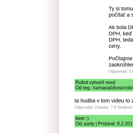
Ty si tomu
počítať a 
Ak bola D
DPH, keď k
DPH, teda
ceny.
Počítajme 
zaokrúhlen
Odpovedať
Zn
Robot vytvoril nový
Od reg.: kamaradzkosicrobi
ta hudba v tom videu to 
Odpovedať
Známka: 7.8
Hodnoti
beer :)
Od: party | Pridané: 9.2.20