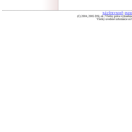
NÁVŠTEVNOSŤ
|
INZE
(C) 2004, 2005 DSL.sk | Všetky práva vyhradené
Všetky uvedené informácie sú b