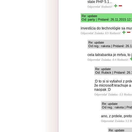
stale PHP 5.1...
Odpovedať
Hodnotiť:
Re: update
Od: party | Pridané: 26.11.2015 12
investícia do technológie sa mus
Odpovedať
Známka: 8.9
Hodnotiť:
Re: update
Od reg.: raketa | Pridané: 26.
cela tatrabanka je mrtva, to
Odpovedať
Známka: -0.4
Hodnotiť:
Re: update
Od: Rubick | Pridané: 26.
:D to si si vytiahol z pr
že microsoft krachuje a
naopak :D
Odpovedať
Známka: -3.3
Hodno
Re: update
Od reg.: raketa | Pr
ano, z prdele, pre
Odpovedať
Známka: 3.3
H
Re: update