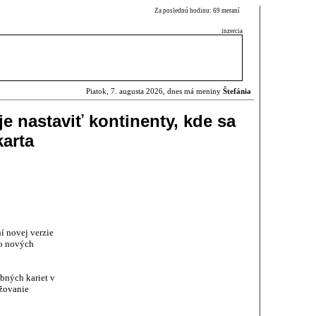
Za poslednú hodinu: 69 meraní
inzercia
Piatok, 7. augusta 2026, dnes má meniny
Štefánia
e nastaviť kontinenty, kde sa
karta
í novej verzie
ro nových
bných kariet v
žovanie