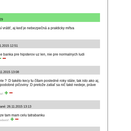
:29
í vrátiť, aj keď je nebezpečná a prakticky mŕtva
11.2015 12:51
 je banka pre hipsterov uz len, nie pre normalnych ludi
11.2015 13:08
dele ? :D takéto kecy tu čítam posledné roky stále, tak isto ako aj,
 podobné pičoviny :D pretože zatiaľ sa nič také nedeje, práve
tiť:
idané: 26.11.2015 13:13
toze tam mam celu tatrabanku
odnotiť: