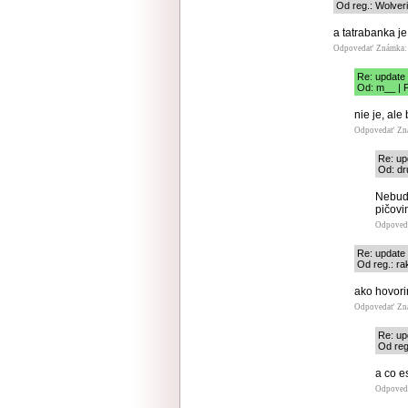
Od reg.: Wolveri
a tatrabanka j
Odpovedať
Známka: 
Re: update
Od: m__ | P
nie je, al
Odpovedať
Zn
Re: up
Od: dr
Nebude
pičovi
Odpoved
Re: update
Od reg.: ra
ako hovorim
Odpovedať
Zn
Re: up
Od reg
a co e
Odpoved