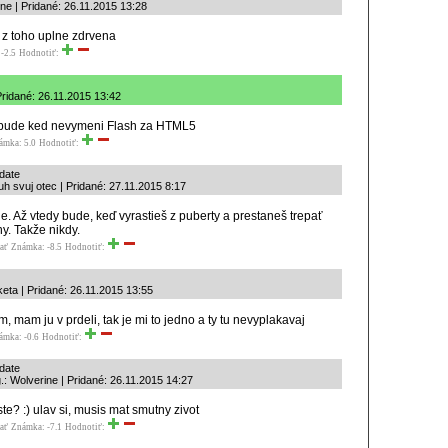
ne | Pridané: 26.11.2015 13:28
e z toho uplne zdrvena
-2.5
Hodnotiť:
ridané: 26.11.2015 13:42
e bude ked nevymeni Flash za HTML5
ámka: 5.0
Hodnotiť:
date
uh svuj otec | Pridané: 27.11.2015 8:17
. Až vtedy bude, keď vyrastieš z puberty a prestaneš trepať
ny. Takže nikdy.
ať
Známka: -8.5
Hodnotiť:
keta | Pridané: 26.11.2015 13:55
, mam ju v prdeli, tak je mi to jedno a ty tu nevyplakavaj
ámka: -0.6
Hodnotiť:
date
.: Wolverine | Pridané: 26.11.2015 14:27
ste? :) ulav si, musis mat smutny zivot
ať
Známka: -7.1
Hodnotiť: