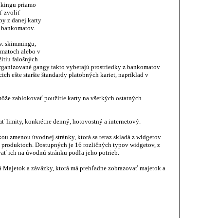
nkingu priamo
ť zvoliť
by z danej karty
z bankomatov.
zv. skimmingu,
omatoch alebo v
itiu falošných
 Organizované gangy takto vyberajú prostriedky z bankomatov
ch ešte staršie štandardy platobných kariet, napríklad v
k môže zablokovať použitie karty na všetkých ostatných
ť limity, konkrétne denný, hotovostný a internetový.
ckou zmenou úvodnej stránky, ktorá sa teraz skladá z widgetov
 produktoch. Dostupných je 16 rozličných typov widgetov, z
ať ich na úvodnú stránku podľa jeho potrieb.
á Majetok a záväzky, ktorá má prehľadne zobrazovať majetok a