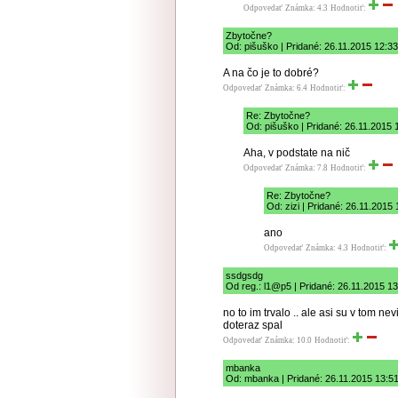
Odpovedať
Známka: 4.3
Hodnotiť:
Zbytočne?
Od: pišuško | Pridané: 26.11.2015 12:33
A na čo je to dobré?
Odpovedať
Známka: 6.4
Hodnotiť:
Re: Zbytočne?
Od: pišuško | Pridané: 26.11.2015 
Aha, v podstate na nič
Odpovedať
Známka: 7.8
Hodnotiť:
Re: Zbytočne?
Od: zizi | Pridané: 26.11.2015
ano
Odpovedať
Známka: 4.3
Hodnotiť:
ssdgsdg
Od reg.: l1@p5 | Pridané: 26.11.2015 1
no to im trvalo .. ale asi su v tom n
doteraz spal
Odpovedať
Známka: 10.0
Hodnotiť:
mbanka
Od: mbanka | Pridané: 26.11.2015 13:5