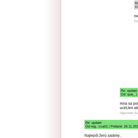
R
Od
ni
Od
Re: update
Od: quix_ |
mna sa pok
ucet,len a
Odpovedať
Zn
Re: update
Od reg.: cca01 | Pridané: 26.11.20
Najlepší žerú salámy...