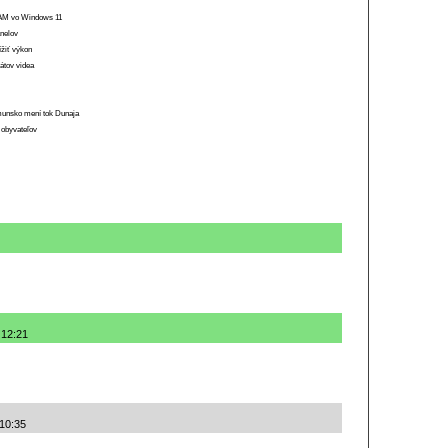
 RAM vo Windows 11
anelov
ížiť výkon
átov videa
munsko mení tok Dunaja
 obyvateľov
 12:21
 10:35