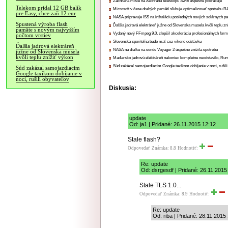
Záchrana misie na záchranu teleskopu Swift úspešne pokračuje
Telekom pridal 12 GB balík
Microsoft v čase drahých pamätí sľubuje optimalizovať spotrebu
pre Easy, chce zaň 12 eur
NASA pripravuje ISS na inštaláciu posledných nových solárnych p
Spustená výroba flash
Ďalšia jadrová elektráreň južne od Slovenska musela kvôli teplu zn
pamäte s novým najvyšším
Vydaný nový FFmpeg 9.0, zlepšil akceleráciu profesionálnych form
počtom vrstiev
Slovenská sporiteľňa bude mať cez víkend odstávku
Ďalšia jadrová elektráreň
NASA na diaľku na sonde Voyager 2 úspešne znížila spotrebu
južne od Slovenska musela
kvôli teplu znížiť výkon
Maďarsko jadrovú elektráreň nakoniec kompletne neodstavilo, Ru
Súd zakázal samojazdiacim Google taxíkom dobíjanie v noci, rušili
Súd zakázal samojazdiacim
Google taxíkom dobíjanie v
noci, rušili obyvateľov
Diskusia:
update
Od: ja1 | Pridané: 26.11.2015 12:12
Stale flash?
Odpovedať
Známka: 8.8
Hodnotiť:
Re: update
Od: dsrgesdf | Pridané: 26.11.2015
Stale TLS 1.0...
Odpovedať
Známka: 8.9
Hodnotiť:
Re: update
Od: riba | Pridané: 28.11.2015