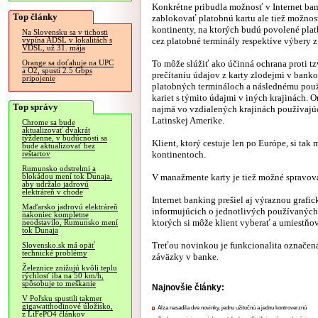
Konkrétne pribudla možnosť v Internet ba
Top články
zablokovať platobnú kartu ale tiež možnos
kontinenty, na ktorých budú povolené plat
Na Slovensku sa v tichosti
cez platobné terminály respektíve výbery 
vypína ADSL v lokalitách s
VDSL, už 31. mája
To môže slúžiť ako účinná ochrana proti t
Orange sa doťahuje na UPC
a O2, spustí 2.5 Gbps
prečítaniu údajov z karty zlodejmi v bank
pripojenie
platobných termináloch a následnému použ
kariet s týmito údajmi v iných krajinách.
Top správy
najmä vo vzdialených krajinách používajúci
Latinskej Amerike.
Chrome sa bude
aktualizovať dvakrát
týždenne, v budúcnosti sa
Klient, ktorý cestuje len po Európe, si ta
bude aktualizovať bez
kontinentoch.
reštartov
Rumunsko odstrelmi a
V manažmente karty je tiež možné spravova
blokádou mení tok Dunaja,
aby udržalo jadrovú
elektráreň v chode
Internet banking prešiel aj výraznou grafi
Maďarsko jadrovú elektráreň
informujúcich o jednotlivých používaných
nakoniec kompletne
ktorých si môže klient vyberať a umiestňov
neodstavilo, Rumunsko mení
tok Dunaja
Treťou novinkou je funkcionalita označen
Slovensko.sk má opäť
technické problémy
záväzky v banke.
Železnice znižujú kvôli teplu
rýchlosť iba na 50 km/h,
spôsobuje to meškanie
Najnovšie články:
V Poľsku spustili takmer
gigawatthodinové úložisko,
Alza nasadila dve novinky, jednu užitočnú a jednu kontroverznú
z LiFePO4 článkov