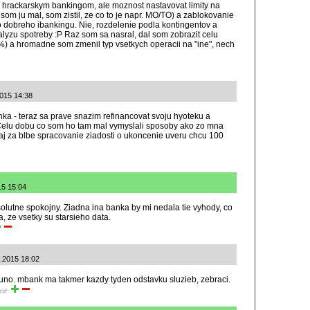
 hrackarskym bankingom, ale moznost nastavovat limity na
 som ju mal, som zistil, ze co to je napr. MO/TO) a zablokovanie
ho dobreho ibankingu. Nie, rozdelenie podla kontingentov a
alyzu spotreby :P Raz som sa nasral, dal som zobrazit celu
0%) a hromadne som zmenil typ vsetkych operacii na "ine", nech
2015 14:38
ka - teraz sa prave snazim refinancovat svoju hyoteku a
Celu dobu co som ho tam mal vymyslali sposoby ako zo mna
aj za blbe spracovanie ziadosti o ukoncenie uveru chcu 100
15 15:04
solutne spokojny. Ziadna ina banka by mi nedala tie vyhody, co
, ze vsetky su starsieho data.
1.2015 18:02
zuno. mbank ma takmer kazdy tyden odstavku sluzieb, zebraci.
tiť: