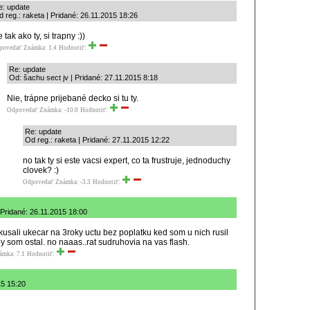
e: update
 reg.: raketa | Pridané: 26.11.2015 18:26
e tak ako ty, si trapny :))
povedať
Známka: 1.4
Hodnotiť:
Re: update
Od: šachu sect jv | Pridané: 27.11.2015 8:18
Nie, trápne prijebané decko si tu ty.
Odpovedať
Známka: -10.0
Hodnotiť:
Re: update
Od reg.: raketa | Pridané: 27.11.2015 12:22
no tak ty si este vacsi expert, co ta frustruje, jednoduchy
clovek? :)
Odpovedať
Známka: -3.3
Hodnotiť:
 Pridané: 26.11.2015 18:00
usali ukecar na 3roky uctu bez poplatku ked som u nich rusil
by som ostal. no naaas..rat sudruhovia na vas flash.
ámka: 7.1
Hodnotiť:
15 15:20