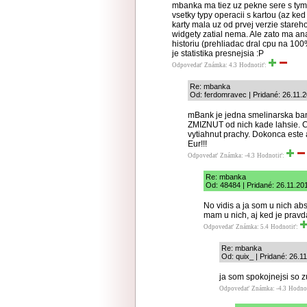
mbanka ma tiez uz pekne sere s tym
vsetky typy operacii s kartou (az ked
karty mala uz od prvej verzie stare
widgety zatial nema. Ale zato ma an
historiu (prehliadac dral cpu na 10
je statistika presnejsia :P
Odpovedať
Známka: 4.3
Hodnotiť:
Re: mbanka
Od: ferdomravec | Pridané: 26.11.
mBank je jedna smelinarska ban
ZMIZNUT od nich kade lahsie. 
vytiahnut prachy. Dokonca este 
Eur!!!
Odpovedať
Známka: -4.3
Hodnotiť:
Re: mbanka
Od: 48484 | Pridané: 26.11.20
No vidis a ja som u nich ab
mam u nich, aj ked je pravda
Odpovedať
Známka: 5.4
Hodnotiť:
Re: mbanka
Od: quix_ | Pridané: 26.1
ja som spokojnejsi so 
Odpovedať
Známka: -4.3
Hodno