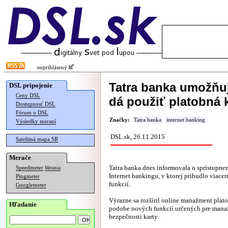
neprihlásený
Tatra banka umožňuj
DSL pripojenie
Ceny DSL
dá použiť platobná 
Dostupnosť DSL
Fórum o DSL
Značky:
Tatra banka
internet banking
Výsledky meraní
DSL.sk, 26.11.2015
Satelitná mapa SR
Merače
Tatra banka dnes informovala o sprístupnen
Speedmeter
Merania
Internet bankingu, v ktorej pribudlo viace
Pingmeter
funkcií.
Googlemeter
Výrazne sa rozšíril online manažment plato
Hľadanie
podobe nových funkcií určených pre mana
bezpečnosti karty.