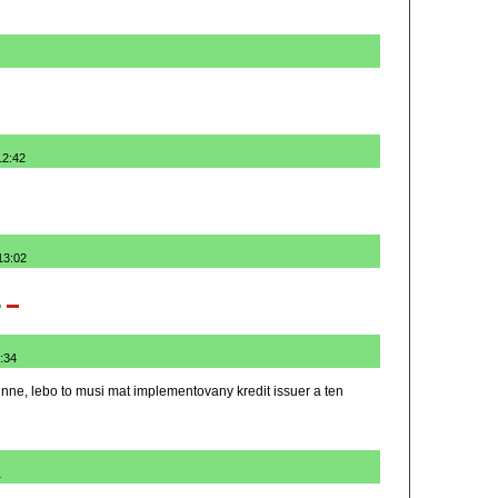
12:42
 13:02
3:34
evinne, lebo to musi mat implementovany kredit issuer a ten
1